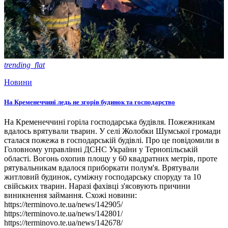
trending_flat
Новини
На Кременеччині ледь не згорів будинок та господарство
На Кременеччині горіла господарська будівля. Пожежникам
вдалось врятували тварин. У селі Жолобки Шумської громади
сталася пожежа в господарській будівлі. Про це повідомили в
Головному управлінні ДСНС України у Тернопільській
області. Вогонь охопив площу у 60 квадратних метрів, проте
рятувальникам вдалося приборкати полум'я. Врятували
житловий будинок, суміжну господарську споруду та 10
свійських тварин. Наразі фахівці з'ясовують причини
виникнення займання. Схожі новини:
https://terminovo.te.ua/news/142905/
https://terminovo.te.ua/news/142801/
https://terminovo.te.ua/news/142678/