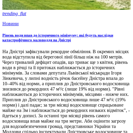
trending_flat
Новини
Рівень води впав до історичного мінімуму: які будуть наслідки
катастрофічного маловоддя на Дністрі
На Дністрі зафіксували рекордне обміління. В окремих місцях
вода відступила від берегової лінії більш ніж на 100 метрів.
Через тривалий дефіцит опадів, що триває ще з квітня, рівень
води в річці та її притоках наближається до історичних
мінімумів. За словами депутата Львівської міськради Ігоря
Зінкевича, у липні водність річок басейну Дністра впала до
10–40% від норми, а приплив до Дністровського водосховища
знизився до рекордних 47 м³/с (лише 19% від норми). "Рівні
наближаються до історичних мінімумів, місцями - нижче них.
Приплив до Дністровського водосховища лише 47 м³/с (19%
норми) і далі падає; за три місяці водосховище спрацьоване
майже на 3м і наближається до рекордних низьких відміток", -
йдеться у дописі. За останні три місяці рівень самого
водосховища впав майже на три метри. Аби оцінити загрозу
для водозабезпечення громад, представники України та
Молдови спільно інспектували Дністровське водосховище та