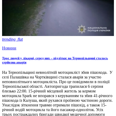
trending_flat
Новини
Троє людей у лікарні, серед них – підлітки: на Тернопільщині сталась
серйозна аварія
На Тернопільщині невнолітній мотоцикліст збив пішохода. У
селі Палашівка на Чортківщині сталася аварія за участю
неповнолітнього мотоцикліста. Про це повідомили в поліції
Тернопільської області. Автопригода трапилася 6 серпня
близько 22:00. 15-річний місцевий житель за кермом
мотоцикла Spark не впорався з керуванням та збив 41-річного
пішохода із Калуша, який рухався проїзною частиною дороги.
Унаслідок зіткнення травми отримали пішохід, а також 15-
річний водій мотоцикла та його пасажир-одноліток. Усіх
трьох постраждалих бригади швидкої медичної допомоги