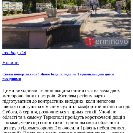
trending_flat
Новини
Спека повертається? Якою буде погода на Тернопільщині цими
вихідними
Цими вихідними Тернопільщина опиниться на межі двох
метеорологічних настроїв. Жителям регіону варто
підготуватися до контрастних вихідних, коли непогода
швидко поступиться місцем сухій та комфортній літній погоді.
Субота, 8 серпня, розпочнеться з примх стихії. Уночі по
області та в самому Тернополі пройдуть короткочасні дощі з
грозами, через що синоптики Тернопільського обласного
центру з гідрометеорології оголосили І рівень небезпечності