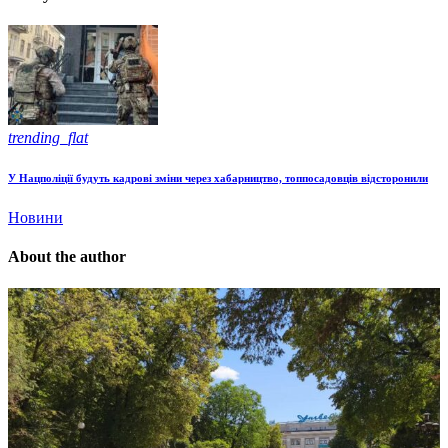
trending_flat
У Нацполіції будуть кадрові зміни через хабарництво, топпосадовців відсторонили
Новини
About the author