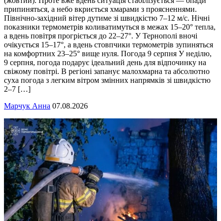
(жовтий). Проте вже вдень ситуація стабілізується — опади
припиняться, а небо вкриється хмарами з проясненнями.
Північно-західний вітер дутиме зі швидкістю 7–12 м/с. Нічні
показники термометрів коливатимуться в межах 15–20° тепла,
а вдень повітря прогріється до 22–27°. У Тернополі вночі
очікується 15–17°, а вдень стовпчики термометрів зупиняться
на комфортних 23–25° вище нуля. Погода 9 серпня У неділю,
9 серпня, погода подарує ідеальний день для відпочинку на
свіжому повітрі. В регіоні запанує малохмарна та абсолютно
суха погода з легким вітром змінних напрямків зі швидкістю
2–7 […]
Марчук Анна
07.08.2026