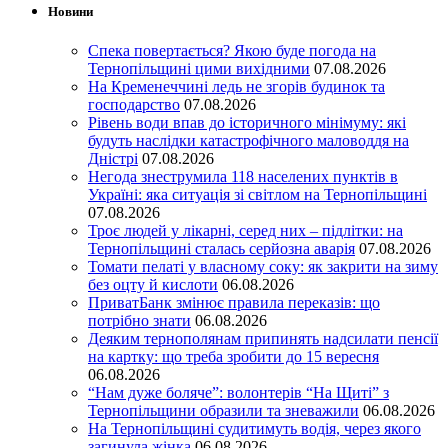
Новини
Спека повертається? Якою буде погода на
Тернопільщині цими вихідними
07.08.2026
На Кременеччині ледь не згорів будинок та
господарство
07.08.2026
Рівень води впав до історичного мінімуму: які
будуть наслідки катастрофічного маловоддя на
Дністрі
07.08.2026
Негода знеструмила 118 населених пунктів в
Україні: яка ситуація зі світлом на Тернопільщині
07.08.2026
Троє людей у лікарні, серед них – підлітки: на
Тернопільщині сталась серйозна аварія
07.08.2026
Томати пелаті у власному соку: як закрити на зиму
без оцту й кислоти
06.08.2026
ПриватБанк змінює правила переказів: що
потрібно знати
06.08.2026
Деяким тернополянам припинять надсилати пенсії
на картку: що треба зробити до 15 вересня
06.08.2026
“Нам дуже боляче”: волонтерів “На Щиті” з
Тернопільщини образили та зневажили
06.08.2026
На Тернопільщині судитимуть водія, через якого
загинула жінка
06.08.2026