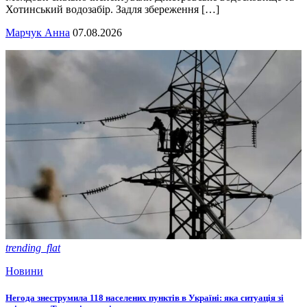
Хотинський водозабір. Задля збереження […]
Марчук Анна
07.08.2026
trending_flat
Новини
Негода знеструмила 118 населених пунктів в Україні: яка ситуація зі