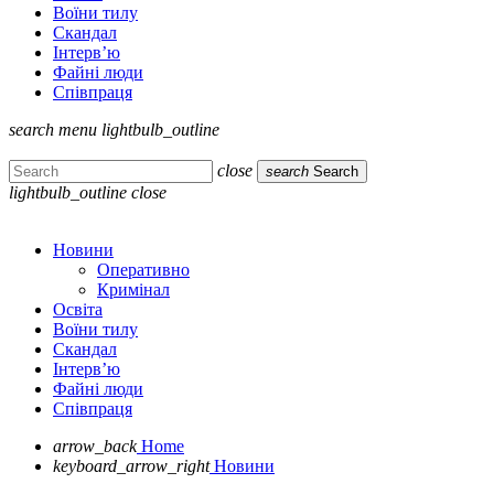
Воїни тилу
Скандал
Інтерв’ю
Файні люди
Співпраця
search
menu
lightbulb_outline
close
search
Search
lightbulb_outline
close
Новини
Оперативно
Кримінал
Освіта
Воїни тилу
Скандал
Інтерв’ю
Файні люди
Співпраця
arrow_back
Home
keyboard_arrow_right
Новини