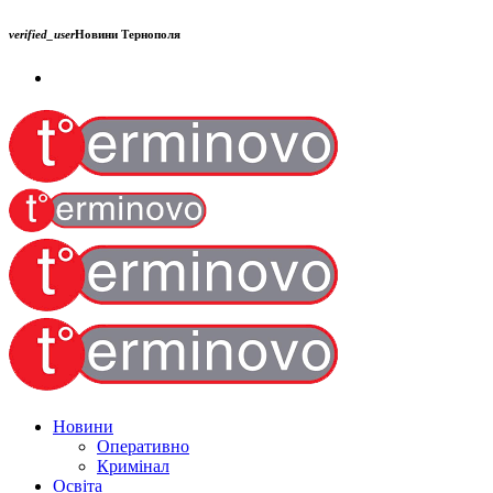
verified_user
Новини Тернополя
Новини
Оперативно
Кримінал
Освіта