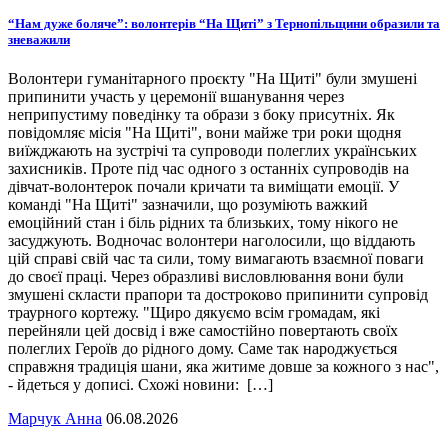
“Нам дуже боляче”: волонтерів “На Щиті” з Тернопільщини образили та
зневажили
Волонтери гуманітарного проєкту "На Щиті" були змушені
припинити участь у церемонії вшанування через
неприпустиму поведінку та образи з боку присутніх. Як
повідомляє місія "На Щиті", вони майже три роки щодня
виїжджають на зустрічі та супроводи полеглих українських
захисників. Проте під час одного з останніх супроводів на
дівчат-волонтерок почали кричати та виміщати емоції. У
команді "На Щиті" зазначили, що розуміють важкий
емоційний стан і біль рідних та близьких, тому нікого не
засуджують. Водночас волонтери наголосили, що віддають
цій справі свій час та сили, тому вимагають взаємної поваги
до своєї праці. Через образливі висловлювання вони були
змушені скласти прапори та достроково припинити супровід
траурного кортежу. "Щиро дякуємо всім громадам, які
перейняли цей досвід і вже самостійно повертають своїх
полеглих Героїв до рідного дому. Саме так народжується
справжня традиція шани, яка житиме довше за кожного з нас",
- йдеться у дописі. Схожі новини: […]
Марчук Анна
06.08.2026