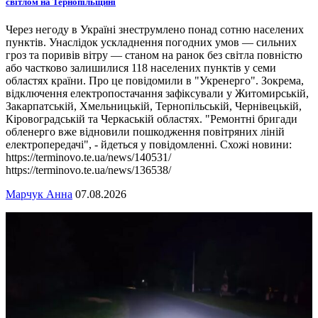
світлом на Тернопільщині
Через негоду в Україні знеструмлено понад сотню населених
пунктів. Унаслідок ускладнення погодних умов — сильних
гроз та поривів вітру — станом на ранок без світла повністю
або частково залишилися 118 населених пунктів у семи
областях країни. Про це повідомили в "Укренерго". Зокрема,
відключення електропостачання зафіксували у Житомирській,
Закарпатській, Хмельницькій, Тернопільській, Чернівецькій,
Кіровоградській та Черкаській областях. "Ремонтні бригади
обленерго вже відновили пошкодження повітряних ліній
електропередачі", - йдеться у повідомленні. Схожі новини:
https://terminovo.te.ua/news/140531/
https://terminovo.te.ua/news/136538/
Марчук Анна
07.08.2026