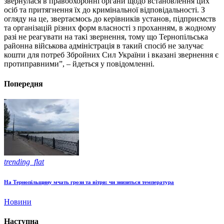
звернулася в правоохоронні органи щодо встановлення цих
осіб та притягнення їх до кримінальної відповідальності. З
огляду на це, звертаємось до керівників установ, підприємств
та організацій різних форм власності з проханням, в жодному
разі не реагувати на такі звернення, тому що Тернопільська
районна військова адміністрація в такий спосіб не залучає
кошти для потреб Збройних Сил України і вказані звернення є
протиправними”, – йдеться у повідомленні.
Попередня
trending_flat
На Тернопільщину мчать грози та вітри: чи знизиться температура
Новини
Наступна