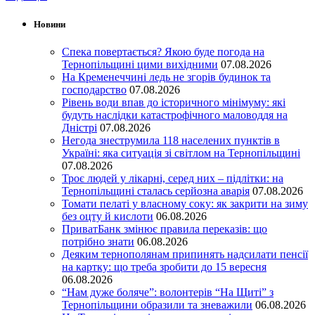
Новини
Спека повертається? Якою буде погода на
Тернопільщині цими вихідними
07.08.2026
На Кременеччині ледь не згорів будинок та
господарство
07.08.2026
Рівень води впав до історичного мінімуму: які
будуть наслідки катастрофічного маловоддя на
Дністрі
07.08.2026
Негода знеструмила 118 населених пунктів в
Україні: яка ситуація зі світлом на Тернопільщині
07.08.2026
Троє людей у лікарні, серед них – підлітки: на
Тернопільщині сталась серйозна аварія
07.08.2026
Томати пелаті у власному соку: як закрити на зиму
без оцту й кислоти
06.08.2026
ПриватБанк змінює правила переказів: що
потрібно знати
06.08.2026
Деяким тернополянам припинять надсилати пенсії
на картку: що треба зробити до 15 вересня
06.08.2026
“Нам дуже боляче”: волонтерів “На Щиті” з
Тернопільщини образили та зневажили
06.08.2026