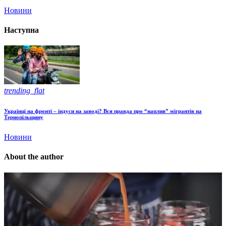
Новини
Наступна
trending_flat
Українці на фронті – індуси на заводі? Вся правда про “наплив” мігрантів на
Тернопільщину
Новини
About the author