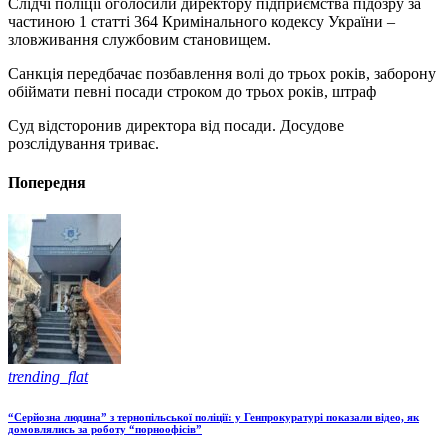
Слідчі поліції оголосили директору підприємства підозру за
частиною 1 статті 364 Кримінального кодексу України –
зловживання службовим становищем.
Санкція передбачає позбавлення волі до трьох років, заборону
обіймати певні посади строком до трьох років, штраф
Суд відсторонив директора від посади. Досудове
розслідування триває.
Попередня
trending_flat
“Серйозна людина” з тернопільської поліції: у Генпрокуратурі показали відео, як
домовлялись за роботу “порноофісів”