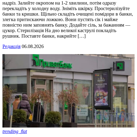
надріз. Залийте окропом на 1-2 хвилини, потім одразу
перекладіть у холодну воду. Зніміть шкірку. Простерилізуйте
банки та кришки. Щільно складіть очищені помідори в банки,
злегка притискаючи ложкою. Вони пустять сік і майже
повністю ним заповнять банку. Додайте сіль, за бажанням —
цукор. Стерилізація На дно великої каструлі покладіть
рушник. Поставте банки, накрийте […]
Редакція
06.08.2026
trending_flat