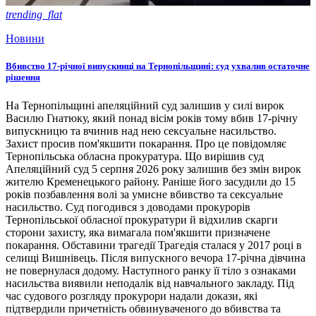
trending_flat
Новини
Вбивство 17-річної випускниці на Тернопільщині: суд ухвалив остаточне
рішення
На Тернопільщині апеляційний суд залишив у силі вирок
Василю Гнатюку, який понад вісім років тому вбив 17-річну
випускницю та вчинив над нею сексуальне насильство.
Захист просив пом'якшити покарання. Про це повідомляє
Тернопільська обласна прокуратура. Що вирішив суд
Апеляційний суд 5 серпня 2026 року залишив без змін вирок
жителю Кременецького району. Раніше його засудили до 15
років позбавлення волі за умисне вбивство та сексуальне
насильство. Суд погодився з доводами прокурорів
Тернопільської обласної прокуратури й відхилив скарги
сторони захисту, яка вимагала пом'якшити призначене
покарання. Обставини трагедії Трагедія сталася у 2017 році в
селищі Вишнівець. Після випускного вечора 17-річна дівчина
не повернулася додому. Наступного ранку її тіло з ознаками
насильства виявили неподалік від навчального закладу. Під
час судового розгляду прокурори надали докази, які
підтвердили причетність обвинуваченого до вбивства та