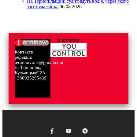
На Тернопільщині судитимуть водія, через якого
загинула жінка
06.08.2026
ПАРТНЕРИ
Контакти
редакції:
terminovo.te@gmail.com
м. Тернопіль,
Кульчицької 2А
+380935295439