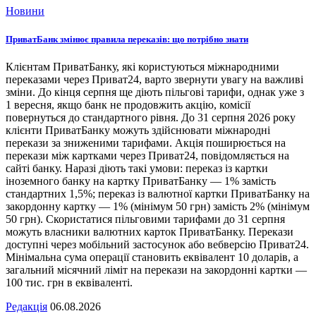
Новини
ПриватБанк змінює правила переказів: що потрібно знати
Клієнтам ПриватБанку, які користуються міжнародними
переказами через Приват24, варто звернути увагу на важливі
зміни. До кінця серпня ще діють пільгові тарифи, однак уже з
1 вересня, якщо банк не продовжить акцію, комісії
повернуться до стандартного рівня. До 31 серпня 2026 року
клієнти ПриватБанку можуть здійснювати міжнародні
перекази за зниженими тарифами. Акція поширюється на
перекази між картками через Приват24, повідомляється на
сайті банку. Наразі діють такі умови: переказ із картки
іноземного банку на картку ПриватБанку — 1% замість
стандартних 1,5%; переказ із валютної картки ПриватБанку на
закордонну картку — 1% (мінімум 50 грн) замість 2% (мінімум
50 грн). Скористатися пільговими тарифами до 31 серпня
можуть власники валютних карток ПриватБанку. Перекази
доступні через мобільний застосунок або вебверсію Приват24.
Мінімальна сума операції становить еквівалент 10 доларів, а
загальний місячний ліміт на перекази на закордонні картки —
100 тис. грн в еквіваленті.
Редакція
06.08.2026