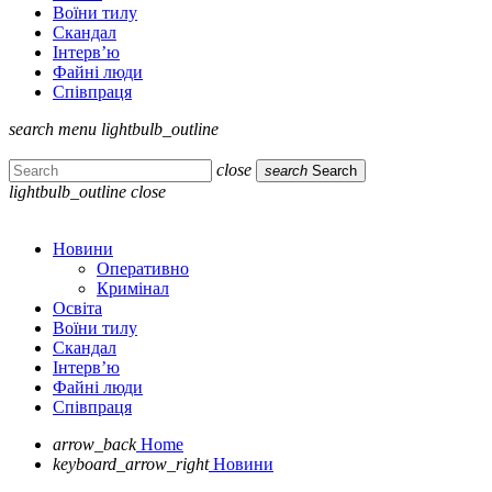
Воїни тилу
Скандал
Інтерв’ю
Файні люди
Співпраця
search
menu
lightbulb_outline
close
search
Search
lightbulb_outline
close
Новини
Оперативно
Кримінал
Освіта
Воїни тилу
Скандал
Інтерв’ю
Файні люди
Співпраця
arrow_back
Home
keyboard_arrow_right
Новини