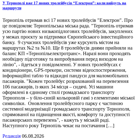
У Тернополі вже 17 нових тролейбусів “Електрон”: коли вийдуть на
маршрути
Тернопіль отримав всі 17 нових тролейбусів "Електрон". Про
це повідомляє Тернопільська міська рада. "Тернопіль отримав
усю партію нових низькопідлогових тролейбусів, закуплених
у межах проєкту за підтримки Європейського інвестиційного
банку. 9 сучасних тролейбусів уже курсують містом на
маршрутах №2 та №10. Ще 8 тролейбусів днями прийняли на
баланс КП «Тернопільелектротранс». Наразі вони проходять
необхідну підготовку та випробування перед виходом на
лінію", - йдеться у повідомленні. У нових тролейбусах є
кондиціонери, GPS-трекери, системи відеоспостереження,
інформаційні табло та відкидні пандуси для маломобільних
пасажирів. "Кожен тролейбус розрахований на перевезення
106 пасажирів, із яких 34 місця – сидячі. Усі машини
оформлені в єдиному стилі громадського транспорту
Тернополя – у біло-синій кольоровій гамі з елементами міської
символіки. Оновлення тролейбусного парку є частиною
системної модернізації громадського транспорту Тернополя,
спрямованої на підвищення якості, комфорту та доступності
пасажирських перевезень", - кажуть у міській раді.
Наступного року Тернопіль чекає на постачання […]
Редакція
06.08.2026