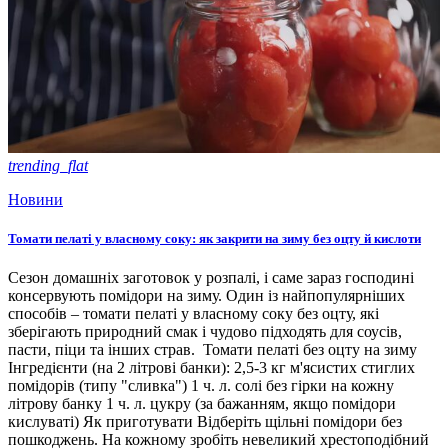
trending_flat
Новини
Томати пелаті у власному соку: як закрити на зиму без оцту й кислоти
Сезон домашніх заготовок у розпалі, і саме зараз господині
консервують помідори на зиму. Один із найпопулярніших
способів – томати пелаті у власному соку без оцту, які
зберігають природний смак і чудово підходять для соусів,
пасти, піци та інших страв. Томати пелаті без оцту на зиму
Інгредієнти (на 2 літрові банки): 2,5-3 кг м'ясистих стиглих
помідорів (типу "сливка") 1 ч. л. солі без гірки на кожну
літрову банку 1 ч. л. цукру (за бажанням, якщо помідори
кислуваті) Як приготувати Відберіть щільні помідори без
пошкоджень. На кожному зробіть невеликий хрестоподібний