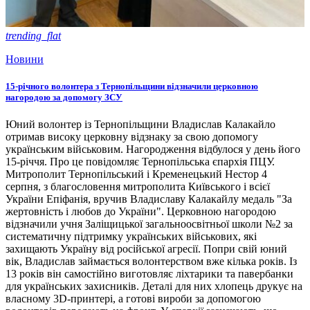
trending_flat
Новини
15-річного волонтера з Тернопільщини відзначили церковною
нагородою за допомогу ЗСУ
Юний волонтер із Тернопільщини Владислав Калакайло
отримав високу церковну відзнаку за свою допомогу
українським військовим. Нагородження відбулося у день його
15-річчя. Про це повідомляє Тернопільська єпархія ПЦУ.
Митрополит Тернопільський і Кременецький Нестор 4
серпня, з благословення митрополита Київського і всієї
України Епіфанія, вручив Владиславу Калакайлу медаль "За
жертовність і любов до України". Церковною нагородою
відзначили учня Заліщицької загальноосвітньої школи №2 за
систематичну підтримку українських військових, які
захищають Україну від російської агресії. Попри свій юний
вік, Владислав займається волонтерством вже кілька років. Із
13 років він самостійно виготовляє ліхтарики та павербанки
для українських захисників. Деталі для них хлопець друкує на
власному 3D-принтері, а готові вироби за допомогою