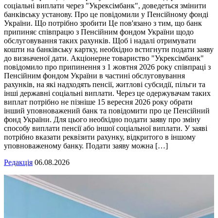
соціальні виплати через "Укрексімбанк", доведеться змінити
банківську установу. Про це повідомили у Пенсійному фонді
України. Що потрібно зробити Це пов'язано з тим, що банк
припиняє співпрацю з Пенсійним фондом України щодо
обслуговування таких рахунків. Щоб і надалі отримувати
кошти на банківську картку, необхідно встигнути подати заяву
до визначеної дати. Акціонерне товариство "Укрексімбанк"
повідомило про припинення з 1 жовтня 2026 року співпраці з
Пенсійним фондом України в частині обслуговування
рахунків, на які надходять пенсії, житлові субсидії, пільги та
інші державні соціальні виплати. Через це одержувачам таких
виплат потрібно не пізніше 15 вересня 2026 року обрати
інший уповноважений банк та повідомити про це Пенсійний
фонд України. Для цього необхідно подати заяву про зміну
способу виплати пенсії або іншої соціальної виплати. У заяві
потрібно вказати реквізити рахунку, відкритого в іншому
уповноваженому банку. Подати заяву можна […]
Редакція
06.08.2026