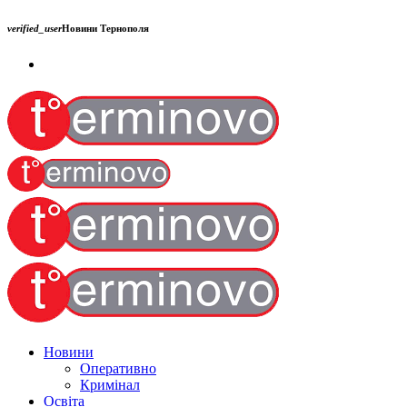
verified_user
Новини Тернополя
Новини
Оперативно
Кримінал
Освіта