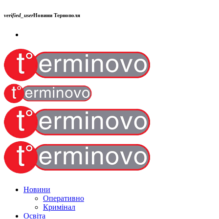
verified_user
Новини Тернополя
Новини
Оперативно
Кримінал
Освіта