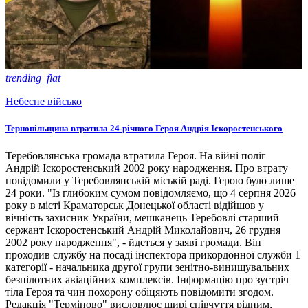
trending_flat
Небесне військо
Тернопільщина втратила 24-річного Героя Андрія Іскоростенського
Теребовлянська громада втратила Героя. На війні поліг
Андрій Іскоростенський 2002 року народження. Про втрату
повідомили у Теребовлянській міській раді. Герою було лише
24 роки. "Із глибоким сумом повідомляємо, що 4 серпня 2026
року в місті Краматорськ Донецької області відійшов у
вічність захисник України, мешканець Теребовлі старший
сержант Іскоростенський Андрій Миколайович, 26 грудня
2002 року народження", - йдеться у заяві громади. Він
проходив службу на посаді інспектора прикордонної служби 1
категорії - начальника другої групи зенітно-винищувальних
безпілотних авіаційних комплексів. Інформацію про зустріч
тіла Героя та чин похорону обіцяють повідомити згодом.
Редакція "Терміново" висловлює щирі співчуття рідним,