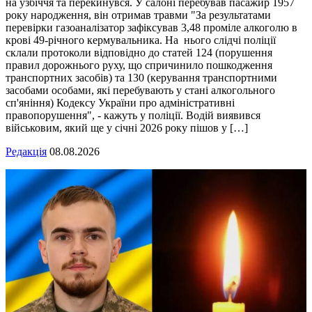
на узбіччя та перекинувся. У салоні перебував пасажир 1957
року народження, він отримав травми "За результатами
перевірки газоаналізатор зафіксував 3,48 проміле алкоголю в
крові 49-річного кермувальника. На нього слідчі поліції
склали протоколи відповідно до статей 124 (порушення
правил дорожнього руху, що спричинило пошкодження
транспортних засобів) та 130 (керування транспортними
засобами особами, які перебувають у стані алкогольного
сп'яніння) Кодексу України про адміністративні
правопорушення", - кажуть у поліції. Водій виявився
військовим, який ще у січні 2026 року пішов у […]
Редакція
08.08.2026