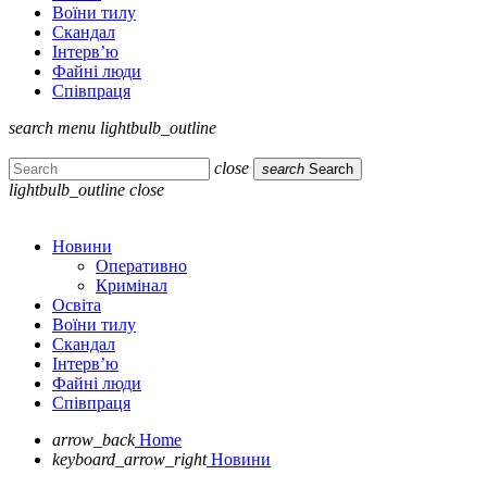
Воїни тилу
Скандал
Інтерв’ю
Файні люди
Співпраця
search
menu
lightbulb_outline
close
search
Search
lightbulb_outline
close
Новини
Оперативно
Кримінал
Освіта
Воїни тилу
Скандал
Інтерв’ю
Файні люди
Співпраця
arrow_back
Home
keyboard_arrow_right
Новини