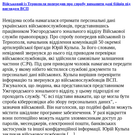
Військовий із Тернополя попередив про спробу виманити дані бійців під
виглядом ВСП
Невідома особа намагалася отримати персональні дані
українських військовослужбовців, представившись
працівником Ужгородського зонального відділу Військової
служби правопорядку. Про спробу попередив військовий із
Тернополя, начальник відділення комунікацій 50 окремої
артилерійської бригади Юрій Кульпа. За його словами,
невідомий звернувся до нього під приводом перевірки
військовослужбовців, які здійснили самовільне залишення
частини (СЗЧ). Під цим приводом чоловік намагався передати
архів, у якому нібито містилися службові документи та
персональні дані військових. Кульпа вирішив перевірити
інформацію та звернувся до військовослужбовців ВСП.
З'ясувалося, що людина, яка представилася представником
Ужгородського зонального відділу, у цьому підрозділі не
проходить службу. "Є всі підстави вважати, що це могла бути
спроба кіберрозвідки або збору персональних даних", -
зазначив військовий. Він наголосив, що подібні файли можуть
містити шкідливе програмне забезпечення. У разі відкриття
вони потенційно можуть надати зловмисникам доступ до
паролів, месенджерів, електронної пошти, банківських
застосунків та іншої конфіденційної інформації. Юрій Кульпа
закликав військовослужбовців […]