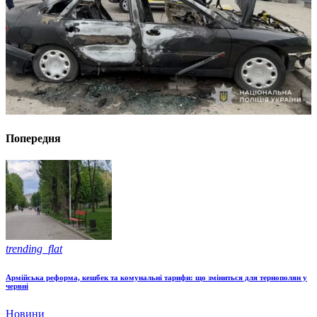
Попередня
trending_flat
Армійська реформа, кешбек та комунальні тарифи: що зміниться для тернополян у
червні
Новини