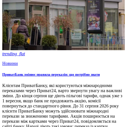
trending_flat
Новини
ПриватБанк змінює правила переказів: що потрібно знати
Клієнтам ПриватБанку, які користуються міжнародними
переказами через Приват24, варто звернути увагу на важливі
зміни. До кінця серпня ще діють пільгові тарифи, однак уже з
1 вересня, якщо банк не продовжить акцію, комісії
повернуться до стандартного рівня. До 31 серпня 2026 року
клієнти ПриватБанку можуть здійснювати міжнародні
перекази за зниженими тарифами. Акція поширюється на
перекази між картками через Приват24, повідомляється на
сайті банку. Наразі діють такі умови: переказ із картки