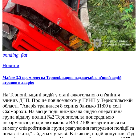
trending_flat
Новини
Майже 3,5 промілле: на Тернопільщині надзвичайно п’яний водій
втрапив в аварію
На Тернопільщині водій у стані алкогольного сп'яніння
вчинив ДТП. Про це повідомляють у ГУНП у Тернопільській
області. "Аварія трапилася 8 серпня близько 11:00 в селі
Скоморохи. На місце події виїжджала слідчо-оперативна
група відділу поліції №2 Тернополя. за попередньою
інформацією, водій автомобіля ВАЗ 2108 не зупинився на
вимогу співробітників групи реагування патрульної поліції та
почав тікати," - йдеться у заяві. Втікаючи, водій допустив з'їзд