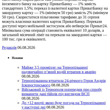
іноземного банку на картку ПриватБанку — 1% замість
стандартних 1,5%; переказ із валютної картки ПриватБанку на
закордонну картку — 1% (мінімум 50 грн) замість 2% (мінімум
50 грн). Скористатися пільговими тарифами до 31 серпня
можуть власники валютних карток ПриватБанку. Перекази
доступні через мобільний застосунок або вебверсію Приват24.
Мінімальна сума операції становить еквівалент 10 доларів, а
загальний місячний ліміт на перекази на закордонні картки —
100 тис. грн в еквіваленті.
Редакція
06.08.2026
Новини
Майже 3,5 промілле: на Тернопільщині
надзвичайно п’яний водій втрапив в аварію
08.08.2026
Тернопільщина втратила 24-річного Героя Андрія
Іскоростенського
08.08.2026
Військовий із Тернополя попередив про спробу
виманити дані бійців під виглядом ВСП
08.08.2026
До +12 вночі: якою буде погода на Тернопільщині
у наступні дні
08.08.2026