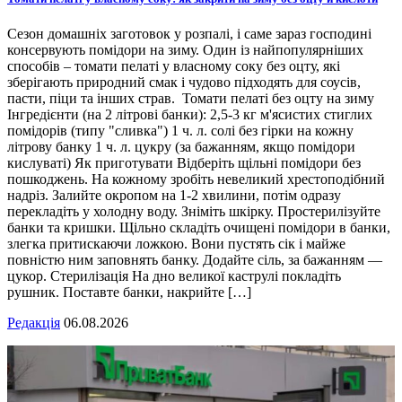
Сезон домашніх заготовок у розпалі, і саме зараз господині
консервують помідори на зиму. Один із найпопулярніших
способів – томати пелаті у власному соку без оцту, які
зберігають природний смак і чудово підходять для соусів,
пасти, піци та інших страв. Томати пелаті без оцту на зиму
Інгредієнти (на 2 літрові банки): 2,5-3 кг м'ясистих стиглих
помідорів (типу "сливка") 1 ч. л. солі без гірки на кожну
літрову банку 1 ч. л. цукру (за бажанням, якщо помідори
кислуваті) Як приготувати Відберіть щільні помідори без
пошкоджень. На кожному зробіть невеликий хрестоподібний
надріз. Залийте окропом на 1-2 хвилини, потім одразу
перекладіть у холодну воду. Зніміть шкірку. Простерилізуйте
банки та кришки. Щільно складіть очищені помідори в банки,
злегка притискаючи ложкою. Вони пустять сік і майже
повністю ним заповнять банку. Додайте сіль, за бажанням —
цукор. Стерилізація На дно великої каструлі покладіть
рушник. Поставте банки, накрийте […]
Редакція
06.08.2026