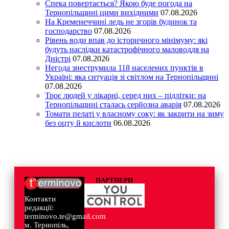
Спека повертається? Якою буде погода на
Тернопільщині цими вихідними
07.08.2026
На Кременеччині ледь не згорів будинок та
господарство
07.08.2026
Рівень води впав до історичного мінімуму: які
будуть наслідки катастрофічного маловоддя на
Дністрі
07.08.2026
Негода знеструмила 118 населених пунктів в
Україні: яка ситуація зі світлом на Тернопільщині
07.08.2026
Троє людей у лікарні, серед них – підлітки: на
Тернопільщині сталась серйозна аварія
07.08.2026
Томати пелаті у власному соку: як закрити на зиму
без оцту й кислоти
06.08.2026
ПАРТНЕРИ
Контакти
редакції:
terminovo.te@gmail.com
м. Тернопіль,