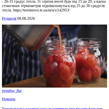
- 26-31 градус тепла. 11 серпня вночі буде від 15 до 20, а вдень
стовпчики термометрів підніматимуться від 25 до 30 градусів
тепла. https://terminovo.te.ua/news/142953/
Редакція
08.08.2026
trending_flat
Новини
Томати пелаті у власному соку: як закрити на зиму без оцту й кислоти