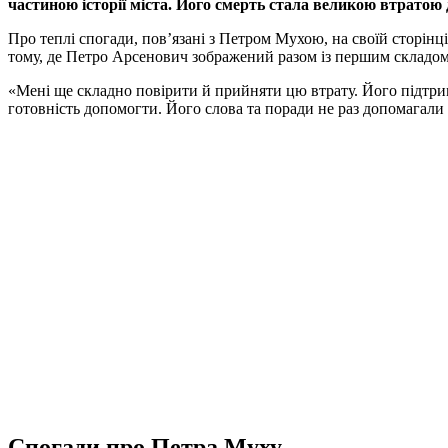
частиною історії міста. Його смерть стала великою втратою 
Про теплі спогади, пов’язані з Петром Мухою, на своїй сторінц
тому, де Петро Арсенович зображений разом із першим складом
«Мені ще складно повірити й прийняти цю втрату. Його підтрим
готовність допомогти. Його слова та поради не раз допомагали 
Спогади про Петра Муху