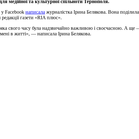
для медійної та культурної спільноти Тернополя.
і у Facebook
написала
журналістка Ірина Белякова. Вона поділила
 редакції газети «RIA плюс».
ка свого часу була надзвичайно важливою і своєчасною. А ще — 
мені в житті», — написала Ірина Белякова.