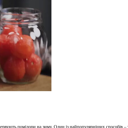
сервують помідори на зиму. Один із найпопулярніших способів – т