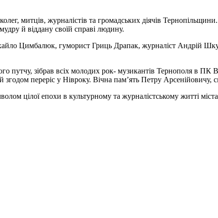
олег, митців, журналістів та громадських діячів Тернопільщини
мудру й віддану своїй справі людину.
айло Цимбалюк, гуморист Гриць Драпак, журналіст Андрій Шкул
вого путчу, зібрав всіх молодих рок- музикантів Тернополя в ПК В
й згодом переріс у Нівроку. Вічна пам’ять Петру Арсенійовичу, 
олом цілої епохи в культурному та журналістському житті міста