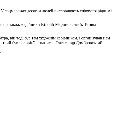
. У соцмережах десятки людей висловлюють співчуття рідним і
а, а також медійники Віталій Мариновський, Тетяна
атра, він тоді був там художнім керівником, і організував нам
світлий був чоловік”, – написав Олександр Домбровський.
.