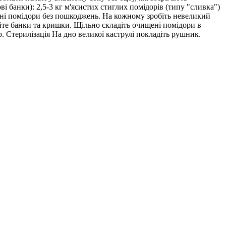
ві банки): 2,5-3 кг м'ясистих стиглих помідорів (типу "сливка")
ільні помідори без пошкоджень. На кожному зробіть невеликий
уйте банки та кришки. Щільно складіть очищені помідори в
. Стерилізація На дно великої каструлі покладіть рушник.