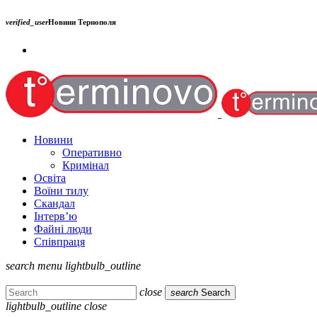
verified_user
Новини Тернополя
Новини
Оперативно
Кримінал
Освіта
Воїни тилу
Скандал
Інтерв’ю
Файні люди
Співпраця
search
menu
lightbulb_outline
close
search
Search
lightbulb_outline
close