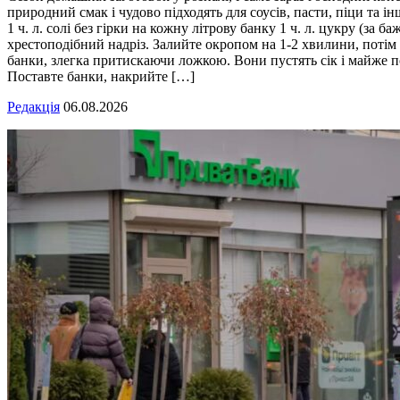
природний смак і чудово підходять для соусів, пасти, піци та ін
1 ч. л. солі без гірки на кожну літрову банку 1 ч. л. цукру (з
хрестоподібний надріз. Залийте окропом на 1-2 хвилини, потім 
банки, злегка притискаючи ложкою. Вони пустять сік і майже п
Поставте банки, накрийте […]
Редакція
06.08.2026