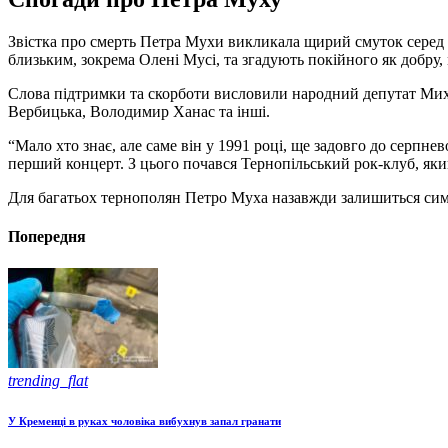
Звістка про смерть Петра Мухи викликала щирий смуток серед к
близьким, зокрема Олені Мусі, та згадують покійного як добру, 
Слова підтримки та скорботи висловили народний депутат Мих
Вербицька, Володимир Ханас та інші.
“Мало хто знає, але саме він у 1991 році, ще задовго до серпне
перший концерт. З цього почався Тернопільський рок-клуб, яки
Для багатьох тернополян Петро Муха назавжди залишиться симв
Попередня
trending_flat
У Кременці в руках чоловіка вибухнув запал гранати