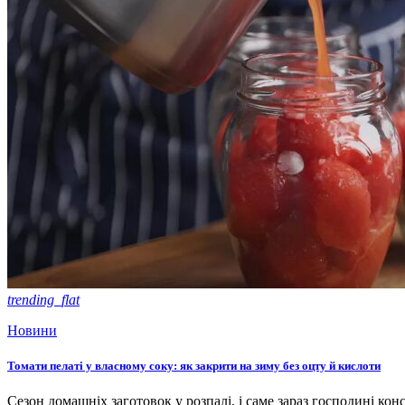
trending_flat
Новини
Томати пелаті у власному соку: як закрити на зиму без оцту й кислоти
Сезон домашніх заготовок у розпалі, і саме зараз господині кон