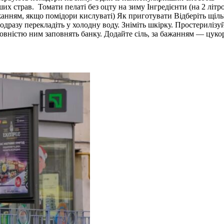
ших страв. Томати пелаті без оцту на зиму Інгредієнти (на 2 літро
а бажанням, якщо помідори кислуваті) Як приготувати Відберіть щ
одразу перекладіть у холодну воду. Зніміть шкірку. Простериліз
овністю ним заповнять банку. Додайте сіль, за бажанням — цукор