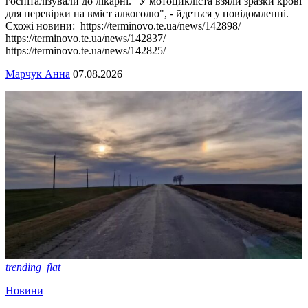
госпіталізували до лікарні. "У мотоцикліста взяли зразки крові
для перевірки на вміст алкоголю", - йдеться у повідомленні.
Схожі новини: https://terminovo.te.ua/news/142898/
https://terminovo.te.ua/news/142837/
https://terminovo.te.ua/news/142825/
Марчук Анна
07.08.2026
trending_flat
Новини