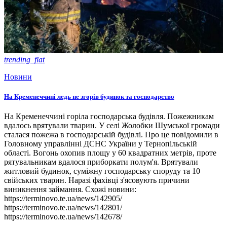
trending_flat
Новини
На Кременеччині ледь не згорів будинок та господарство
На Кременеччині горіла господарська будівля. Пожежникам
вдалось врятували тварин. У селі Жолобки Шумської громади
сталася пожежа в господарській будівлі. Про це повідомили в
Головному управлінні ДСНС України у Тернопільській
області. Вогонь охопив площу у 60 квадратних метрів, проте
рятувальникам вдалося приборкати полум'я. Врятували
житловий будинок, суміжну господарську споруду та 10
свійських тварин. Наразі фахівці з'ясовують причини
виникнення займання. Схожі новини:
https://terminovo.te.ua/news/142905/
https://terminovo.te.ua/news/142801/
https://terminovo.te.ua/news/142678/