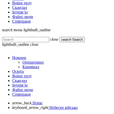
Воїни тилу
Скандал
Інтерв’ю
Файні люди
Співпраця
search
menu
lightbulb_outline
close
search
Search
lightbulb_outline
close
Новини
Оперативно
Кримінал
Освіта
Воїни тилу
Скандал
Інтерв’ю
Файні люди
Співпраця
arrow_back
Home
keyboard_arrow_right
Небесне військо