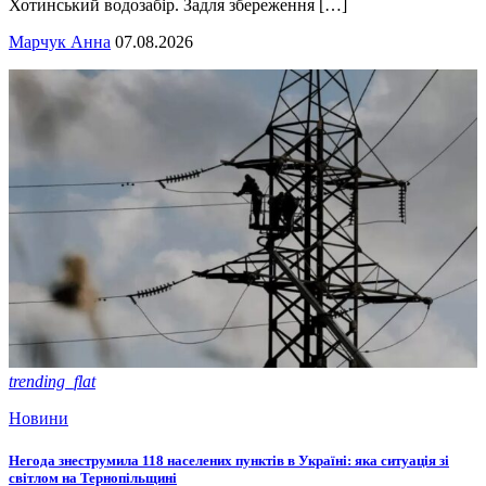
Хотинський водозабір. Задля збереження […]
Марчук Анна
07.08.2026
trending_flat
Новини
Негода знеструмила 118 населених пунктів в Україні: яка ситуація зі
світлом на Тернопільщині