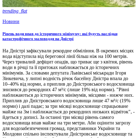
trending_flat
Новини
Рівень води впав до історичного мінімуму: які будуть наслідки
катастрофічного маловоддя на Дністрі
На Дністрі зафіксували рекордне обміління. В окремих місцях
вода відступила від берегової лінії більш ніж на 100 метрів.
Через тривалий дефіцит опадів, що триває ще з квітня, рівень
води в річці та її притоках наближається до історичних
мінімумів. За словами депутата Львівської міськради Ігоря
Зінкевича, у липні водність річок басейну Дністра впала до
10–40% від норми, а приплив до Дністровського водосховища
знизився до рекордних 47 м³/с (лише 19% від норми). "Рівні
наближаються до історичних мінімумів, місцями - нижче них.
Приплив до Дністровського водосховища лише 47 м³/с (19%
норми) і далі падає; за три місяці водосховище спрацьоване
майже на 3м і наближається до рекордних низьких відміток", -
йдеться у дописі. За останні три місяці рівень самого
водосховища впав майже на три метри. Аби оцінити загрозу
для водозабезпечення громад, представники України та
Молдови спільно інспектували Дністровське водосховище та