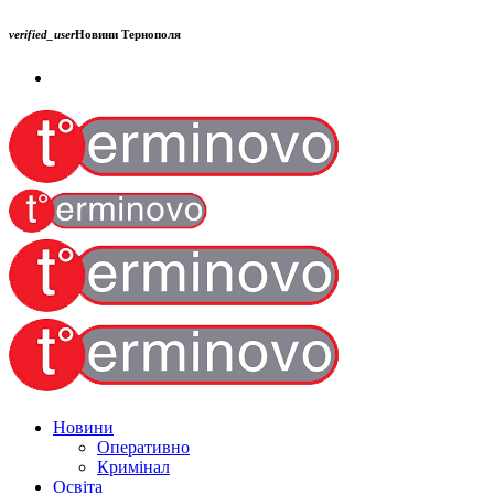
verified_user
Новини Тернополя
Новини
Оперативно
Кримінал
Освіта