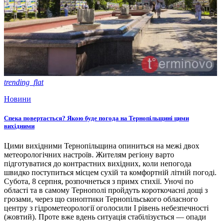
trending_flat
Новини
Спека повертається? Якою буде погода на Тернопільщині цими
вихідними
Цими вихідними Тернопільщина опиниться на межі двох
метеорологічних настроїв. Жителям регіону варто
підготуватися до контрастних вихідних, коли непогода
швидко поступиться місцем сухій та комфортній літній погоді.
Субота, 8 серпня, розпочнеться з примх стихії. Уночі по
області та в самому Тернополі пройдуть короткочасні дощі з
грозами, через що синоптики Тернопільського обласного
центру з гідрометеорології оголосили І рівень небезпечності
(жовтий). Проте вже вдень ситуація стабілізується — опади