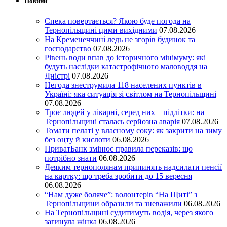
Новини
Спека повертається? Якою буде погода на
Тернопільщині цими вихідними
07.08.2026
На Кременеччині ледь не згорів будинок та
господарство
07.08.2026
Рівень води впав до історичного мінімуму: які
будуть наслідки катастрофічного маловоддя на
Дністрі
07.08.2026
Негода знеструмила 118 населених пунктів в
Україні: яка ситуація зі світлом на Тернопільщині
07.08.2026
Троє людей у лікарні, серед них – підлітки: на
Тернопільщині сталась серйозна аварія
07.08.2026
Томати пелаті у власному соку: як закрити на зиму
без оцту й кислоти
06.08.2026
ПриватБанк змінює правила переказів: що
потрібно знати
06.08.2026
Деяким тернополянам припинять надсилати пенсії
на картку: що треба зробити до 15 вересня
06.08.2026
“Нам дуже боляче”: волонтерів “На Щиті” з
Тернопільщини образили та зневажили
06.08.2026
На Тернопільщині судитимуть водія, через якого
загинула жінка
06.08.2026