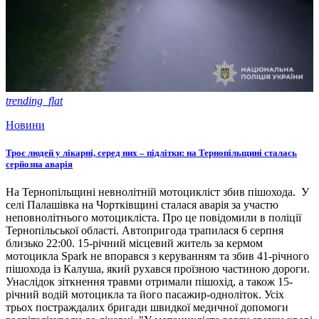
trending_flat
Новини
Троє людей у лікарні, серед них – підлітки: на Тернопільщині сталась
серйозна аварія
На Тернопільщині невнолітній мотоцикліст збив пішохода. У
селі Палашівка на Чортківщині сталася аварія за участю
неповнолітнього мотоцикліста. Про це повідомили в поліції
Тернопільської області. Автопригода трапилася 6 серпня
близько 22:00. 15-річний місцевий житель за кермом
мотоцикла Spark не впорався з керуванням та збив 41-річного
пішохода із Калуша, який рухався проїзною частиною дороги.
Унаслідок зіткнення травми отримали пішохід, а також 15-
річний водій мотоцикла та його пасажир-одноліток. Усіх
трьох постраждалих бригади швидкої медичної допомоги