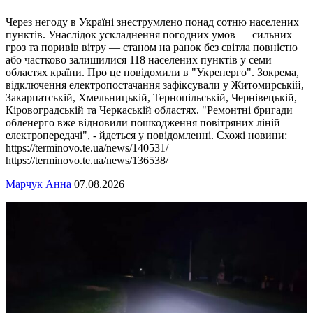
Через негоду в Україні знеструмлено понад сотню населених
пунктів. Унаслідок ускладнення погодних умов — сильних
гроз та поривів вітру — станом на ранок без світла повністю
або частково залишилися 118 населених пунктів у семи
областях країни. Про це повідомили в "Укренерго". Зокрема,
відключення електропостачання зафіксували у Житомирській,
Закарпатській, Хмельницькій, Тернопільській, Чернівецькій,
Кіровоградській та Черкаській областях. "Ремонтні бригади
обленерго вже відновили пошкодження повітряних ліній
електропередачі", - йдеться у повідомленні. Схожі новини:
https://terminovo.te.ua/news/140531/
https://terminovo.te.ua/news/136538/
Марчук Анна
07.08.2026