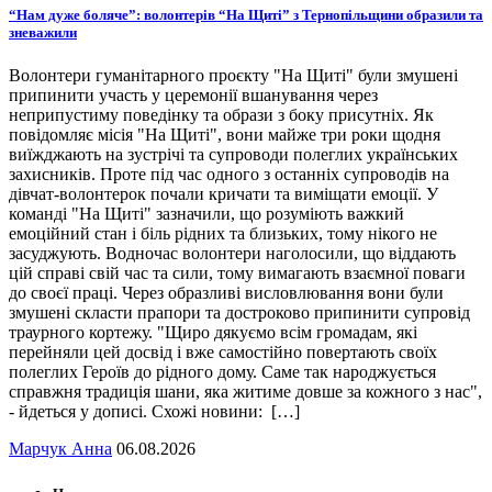
“Нам дуже боляче”: волонтерів “На Щиті” з Тернопільщини образили та
зневажили
Волонтери гуманітарного проєкту "На Щиті" були змушені
припинити участь у церемонії вшанування через
неприпустиму поведінку та образи з боку присутніх. Як
повідомляє місія "На Щиті", вони майже три роки щодня
виїжджають на зустрічі та супроводи полеглих українських
захисників. Проте під час одного з останніх супроводів на
дівчат-волонтерок почали кричати та виміщати емоції. У
команді "На Щиті" зазначили, що розуміють важкий
емоційний стан і біль рідних та близьких, тому нікого не
засуджують. Водночас волонтери наголосили, що віддають
цій справі свій час та сили, тому вимагають взаємної поваги
до своєї праці. Через образливі висловлювання вони були
змушені скласти прапори та достроково припинити супровід
траурного кортежу. "Щиро дякуємо всім громадам, які
перейняли цей досвід і вже самостійно повертають своїх
полеглих Героїв до рідного дому. Саме так народжується
справжня традиція шани, яка житиме довше за кожного з нас",
- йдеться у дописі. Схожі новини: […]
Марчук Анна
06.08.2026