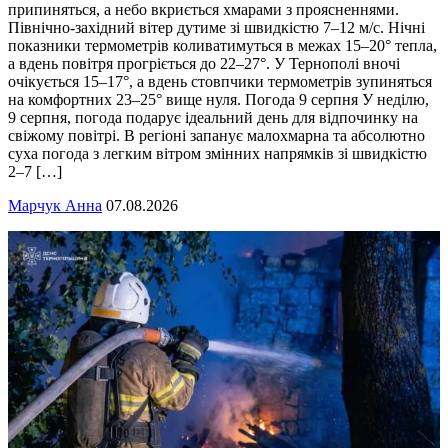
припиняться, а небо вкриється хмарами з проясненнями.
Північно-західний вітер дутиме зі швидкістю 7–12 м/с. Нічні
показники термометрів коливатимуться в межах 15–20° тепла,
а вдень повітря прогріється до 22–27°. У Тернополі вночі
очікується 15–17°, а вдень стовпчики термометрів зупиняться
на комфортних 23–25° вище нуля. Погода 9 серпня У неділю,
9 серпня, погода подарує ідеальний день для відпочинку на
свіжому повітрі. В регіоні запанує малохмарна та абсолютно
суха погода з легким вітром змінних напрямків зі швидкістю
2–7 […]
Марчук Анна
07.08.2026