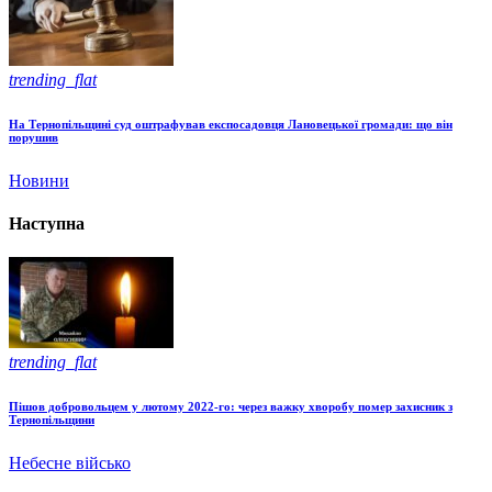
trending_flat
На Тернопільщині суд оштрафував експосадовця Лановецької громади: що він
порушив
Новини
Наступна
trending_flat
Пішов добровольцем у лютому 2022-го: через важку хворобу помер захисник з
Тернопільщини
Небесне військо