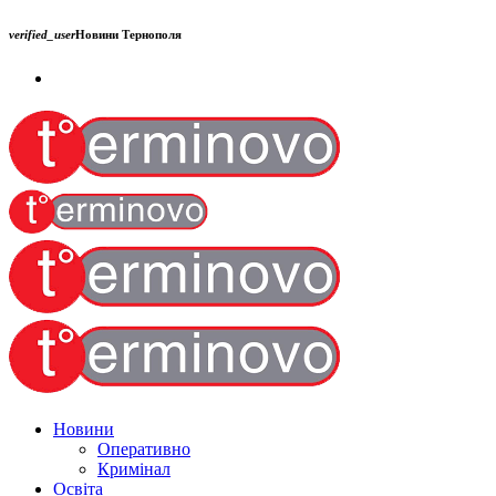
verified_user
Новини Тернополя
Новини
Оперативно
Кримінал
Освіта