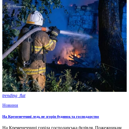
trending_flat
Новини
На Кременеччині ледь не згорів будинок та господарство
На Кременеччині горіла господарська будівля. Пожежникам