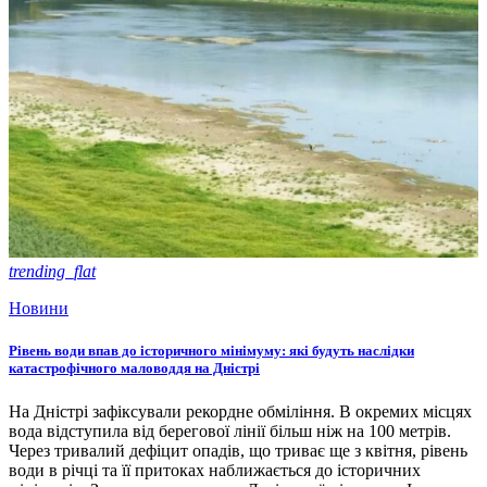
trending_flat
Новини
Рівень води впав до історичного мінімуму: які будуть наслідки
катастрофічного маловоддя на Дністрі
На Дністрі зафіксували рекордне обміління. В окремих місцях
вода відступила від берегової лінії більш ніж на 100 метрів.
Через тривалий дефіцит опадів, що триває ще з квітня, рівень
води в річці та її притоках наближається до історичних