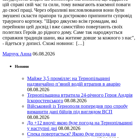
цій справі свій час та сили, тому вимагають взаємної поваги
до своєї праці. Через образливі висловлювання вони були
змушені скласти прапори та достроково припинити супровід
траурного кортежу. "Щиро дякуємо всім громадам, які
перейняли цей досвід і вже самостійно повертають своїх
полеглих Героїв до рідного дому. Саме так народжується
справжня традиція шани, яка житиме довше за кожного з нас",
- йдеться у дописі. Схожі новини: […]
Марчук Анна
06.08.2026
Новини
Майже 3,5 промілле: на Тернопільщині
надзвичайно п’яний водій втрапив в аварію
08.08.2026
Тернопільщина втратила 24-річного Героя Андрія
Іскоростенського
08.08.2026
Військовий із Тернополя попередив про спробу
виманити дані бійців під виглядом ВСП
08.08.2026
До +12 вночі: якою буде погода на Тернопільщині
у наступні дні
08.08.2026
Спека повертається? Якою буде погода на