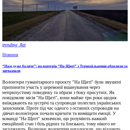
trending_flat
Новини
“Нам дуже боляче”: волонтерів “На Щиті” з Тернопільщини образили та
зневажили
Волонтери гуманітарного проєкту "На Щиті" були змушені
припинити участь у церемонії вшанування через
неприпустиму поведінку та образи з боку присутніх. Як
повідомляє місія "На Щиті", вони майже три роки щодня
виїжджають на зустрічі та супроводи полеглих українських
захисників. Проте під час одного з останніх супроводів на
дівчат-волонтерок почали кричати та виміщати емоції. У
команді "На Щиті" зазначили, що розуміють важкий
емоційний стан і біль рідних та близьких, тому нікого не
засуджують. Водночас волонтери наголосили, що віддають