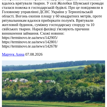
вдалось врятували тварин. У селі Жолобки Шумської громади
сталася пожежа в господарській будівлі. Про це повідомили в
Головному управлінні ДСНС України у Тернопільській
області. Вогонь охопив площу у 60 квадратних метрів, проте
рятувальникам вдалося приборкати полум'я. Врятували
житловий будинок, суміжну господарську споруду та 10
свійських тварин. Наразі фахівці з'ясовують причини
виникнення займання. Схожі новини:
https://terminovo.te.ua/news/142905/
https://terminovo.te.ua/news/142801/
https://terminovo.te.ua/news/142678/
Марчук Анна
07.08.2026