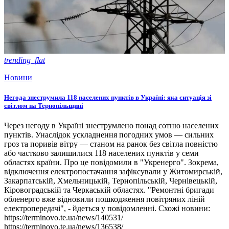
trending_flat
Новини
Негода знеструмила 118 населених пунктів в Україні: яка ситуація зі
світлом на Тернопільщині
Через негоду в Україні знеструмлено понад сотню населених
пунктів. Унаслідок ускладнення погодних умов — сильних
гроз та поривів вітру — станом на ранок без світла повністю
або частково залишилися 118 населених пунктів у семи
областях країни. Про це повідомили в "Укренерго". Зокрема,
відключення електропостачання зафіксували у Житомирській,
Закарпатській, Хмельницькій, Тернопільській, Чернівецькій,
Кіровоградській та Черкаській областях. "Ремонтні бригади
обленерго вже відновили пошкодження повітряних ліній
електропередачі", - йдеться у повідомленні. Схожі новини:
https://terminovo.te.ua/news/140531/
https://terminovo.te.ua/news/136538/