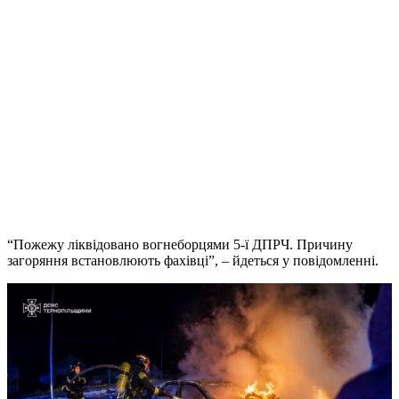
“Пожежу ліквідовано вогнеборцями 5-ї ДПРЧ. Причину
загоряння встановлюють фахівці”, – йдеться у повідомленні.