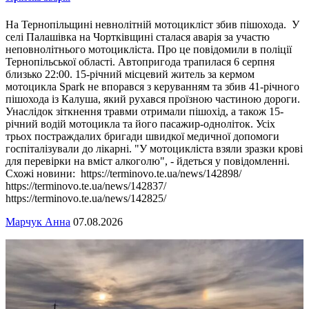
На Тернопільщині невнолітній мотоцикліст збив пішохода. У
селі Палашівка на Чортківщині сталася аварія за участю
неповнолітнього мотоцикліста. Про це повідомили в поліції
Тернопільської області. Автопригода трапилася 6 серпня
близько 22:00. 15-річний місцевий житель за кермом
мотоцикла Spark не впорався з керуванням та збив 41-річного
пішохода із Калуша, який рухався проїзною частиною дороги.
Унаслідок зіткнення травми отримали пішохід, а також 15-
річний водій мотоцикла та його пасажир-одноліток. Усіх
трьох постраждалих бригади швидкої медичної допомоги
госпіталізували до лікарні. "У мотоцикліста взяли зразки крові
для перевірки на вміст алкоголю", - йдеться у повідомленні.
Схожі новини: https://terminovo.te.ua/news/142898/
https://terminovo.te.ua/news/142837/
https://terminovo.te.ua/news/142825/
Марчук Анна
07.08.2026