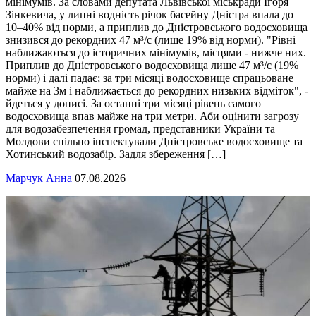
мінімумів. За словами депутата Львівської міськради Ігоря
Зінкевича, у липні водність річок басейну Дністра впала до
10–40% від норми, а приплив до Дністровського водосховища
знизився до рекордних 47 м³/с (лише 19% від норми). "Рівні
наближаються до історичних мінімумів, місцями - нижче них.
Приплив до Дністровського водосховища лише 47 м³/с (19%
норми) і далі падає; за три місяці водосховище спрацьоване
майже на 3м і наближається до рекордних низьких відміток", -
йдеться у дописі. За останні три місяці рівень самого
водосховища впав майже на три метри. Аби оцінити загрозу
для водозабезпечення громад, представники України та
Молдови спільно інспектували Дністровське водосховище та
Хотинський водозабір. Задля збереження […]
Марчук Анна
07.08.2026