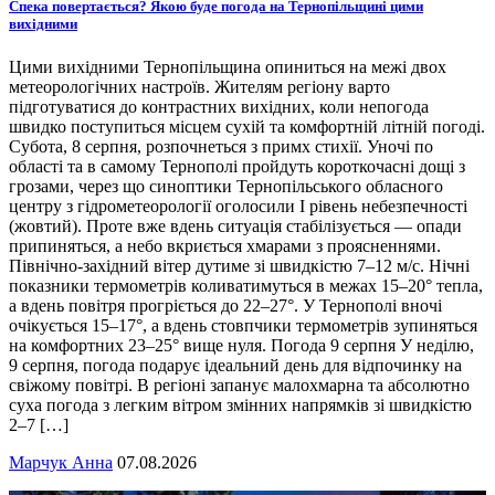
Спека повертається? Якою буде погода на Тернопільщині цими
вихідними
Цими вихідними Тернопільщина опиниться на межі двох
метеорологічних настроїв. Жителям регіону варто
підготуватися до контрастних вихідних, коли непогода
швидко поступиться місцем сухій та комфортній літній погоді.
Субота, 8 серпня, розпочнеться з примх стихії. Уночі по
області та в самому Тернополі пройдуть короткочасні дощі з
грозами, через що синоптики Тернопільського обласного
центру з гідрометеорології оголосили І рівень небезпечності
(жовтий). Проте вже вдень ситуація стабілізується — опади
припиняться, а небо вкриється хмарами з проясненнями.
Північно-західний вітер дутиме зі швидкістю 7–12 м/с. Нічні
показники термометрів коливатимуться в межах 15–20° тепла,
а вдень повітря прогріється до 22–27°. У Тернополі вночі
очікується 15–17°, а вдень стовпчики термометрів зупиняться
на комфортних 23–25° вище нуля. Погода 9 серпня У неділю,
9 серпня, погода подарує ідеальний день для відпочинку на
свіжому повітрі. В регіоні запанує малохмарна та абсолютно
суха погода з легким вітром змінних напрямків зі швидкістю
2–7 […]
Марчук Анна
07.08.2026