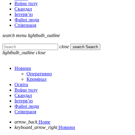
Воїни тилу
Скандал
Інтерв’ю
Файні люди
Співпраця
search
menu
lightbulb_outline
close
search
Search
lightbulb_outline
close
Новини
Оперативно
Кримінал
Освіта
Воїни тилу
Скандал
Інтерв’ю
Файні люди
Співпраця
arrow_back
Home
keyboard_arrow_right
Новини