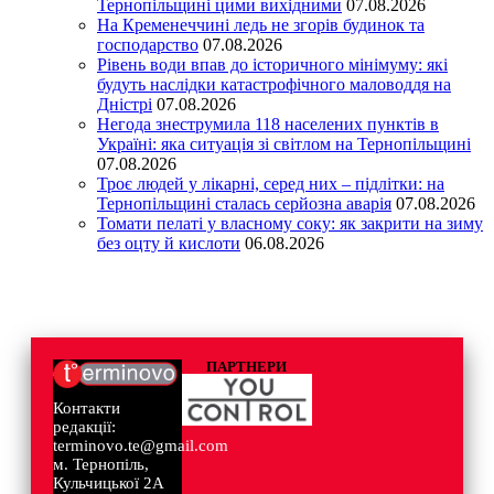
Тернопільщині цими вихідними
07.08.2026
На Кременеччині ледь не згорів будинок та
господарство
07.08.2026
Рівень води впав до історичного мінімуму: які
будуть наслідки катастрофічного маловоддя на
Дністрі
07.08.2026
Негода знеструмила 118 населених пунктів в
Україні: яка ситуація зі світлом на Тернопільщині
07.08.2026
Троє людей у лікарні, серед них – підлітки: на
Тернопільщині сталась серйозна аварія
07.08.2026
Томати пелаті у власному соку: як закрити на зиму
без оцту й кислоти
06.08.2026
ПАРТНЕРИ
Контакти
редакції:
terminovo.te@gmail.com
м. Тернопіль,
Кульчицької 2А