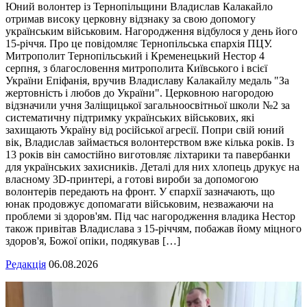
Юний волонтер із Тернопільщини Владислав Калакайло
отримав високу церковну відзнаку за свою допомогу
українським військовим. Нагородження відбулося у день його
15-річчя. Про це повідомляє Тернопільська єпархія ПЦУ.
Митрополит Тернопільський і Кременецький Нестор 4
серпня, з благословення митрополита Київського і всієї
України Епіфанія, вручив Владиславу Калакайлу медаль "За
жертовність і любов до України". Церковною нагородою
відзначили учня Заліщицької загальноосвітньої школи №2 за
систематичну підтримку українських військових, які
захищають Україну від російської агресії. Попри свій юний
вік, Владислав займається волонтерством вже кілька років. Із
13 років він самостійно виготовляє ліхтарики та павербанки
для українських захисників. Деталі для них хлопець друкує на
власному 3D-принтері, а готові вироби за допомогою
волонтерів передають на фронт. У єпархії зазначають, що
юнак продовжує допомагати військовим, незважаючи на
проблеми зі здоров'ям. Під час нагородження владика Нестор
також привітав Владислава з 15-річчям, побажав йому міцного
здоров'я, Божої опіки, подякував […]
Редакція
06.08.2026