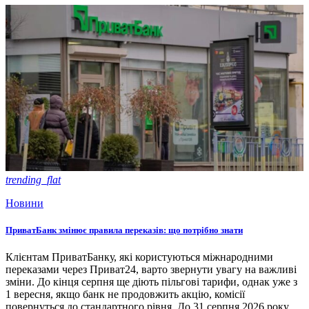
trending_flat
Новини
ПриватБанк змінює правила переказів: що потрібно знати
Клієнтам ПриватБанку, які користуються міжнародними
переказами через Приват24, варто звернути увагу на важливі
зміни. До кінця серпня ще діють пільгові тарифи, однак уже з
1 вересня, якщо банк не продовжить акцію, комісії
повернуться до стандартного рівня. До 31 серпня 2026 року