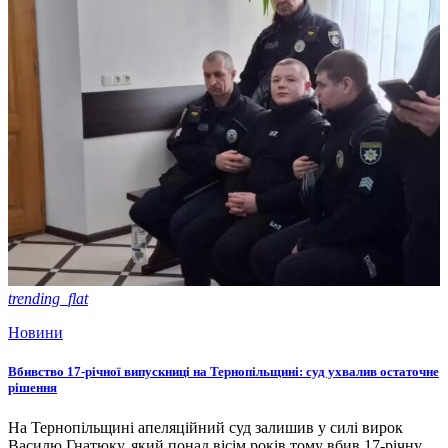
trending_flat
Новини
Вбивство 17-річної випускниці на Тернопільщині: суд ухвалив остаточне
рішення
На Тернопільщині апеляційний суд залишив у силі вирок
Василю Гнатюку, який понад вісім років тому вбив 17-річну