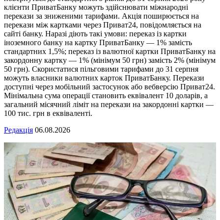
клієнти ПриватБанку можуть здійснювати міжнародні
перекази за зниженими тарифами. Акція поширюється на
перекази між картками через Приват24, повідомляється на
сайті банку. Наразі діють такі умови: переказ із картки
іноземного банку на картку ПриватБанку — 1% замість
стандартних 1,5%; переказ із валютної картки ПриватБанку на
закордонну картку — 1% (мінімум 50 грн) замість 2% (мінімум
50 грн). Скористатися пільговими тарифами до 31 серпня
можуть власники валютних карток ПриватБанку. Перекази
доступні через мобільний застосунок або вебверсію Приват24.
Мінімальна сума операції становить еквівалент 10 доларів, а
загальний місячний ліміт на перекази на закордонні картки —
100 тис. грн в еквіваленті.
Редакція
06.08.2026