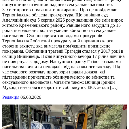
випускницю та вчинив над нею сексуальне насильство.
Захист просив пом'якшити покарання. Про це повідомляє
Тернопільська обласна прокуратура. Що вирішив суд
Апеляційний суд 5 серпня 2026 року залишив без змін вирок
жителю Кременецького району. Раніше його засудили до 15
років позбавлення волі за умисне вбивство та сексуальне
насильство. Суд погодився з доводами прокурорів
Тернопільської обласної прокуратури й відхилив скарги
сторони захисту, яка вимагала пом'якшити призначене
покарання. Обставини трагедії Трагедія сталася у 2017 році в
селищі Вишнівець. Після випускного вечора 17-річна дівчина
не повернулася додому. Наступного ранку її тіло з ознаками
насильства виявили неподалік від навчального закладу. Під
час судового розгляду прокурори надали докази, які
підтвердили причетність обвинуваченого до вбивства та
сексуального насильства. Читайте також: Вбивця Іринки
Мукоїди намагався вкоротити собі віку в СІЗО: деталі […]
Редакція
06.08.2026