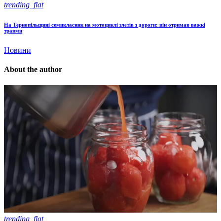
trending_flat
На Тернопільщині семикласник на мотоциклі злетів з дороги: він отримав важкі
травми
Новини
About the author
trending_flat