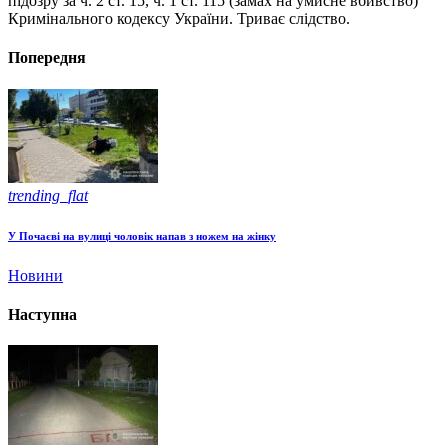
підозру за ч. 2 ст. 15, ч. 1 ст. 115 (замах на умисне вбивство)
Кримінального кодексу України. Триває слідство.
Попередня
trending_flat
У Почаєві на вулиці чоловік напав з ножем на жінку
Новини
Наступна