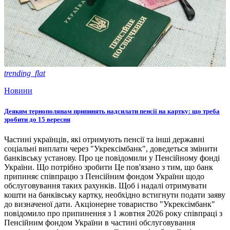
trending_flat
Новини
Деяким тернополянам припинять надсилати пенсії на картку: що треба
зробити до 15 вересня
Частині українців, які отримують пенсії та інші державні
соціальні виплати через "Укрексімбанк", доведеться змінити
банківську установу. Про це повідомили у Пенсійному фонді
України. Що потрібно зробити Це пов'язано з тим, що банк
припиняє співпрацю з Пенсійним фондом України щодо
обслуговування таких рахунків. Щоб і надалі отримувати
кошти на банківську картку, необхідно встигнути подати заяву
до визначеної дати. Акціонерне товариство "Укрексімбанк"
повідомило про припинення з 1 жовтня 2026 року співпраці з
Пенсійним фондом України в частині обслуговування