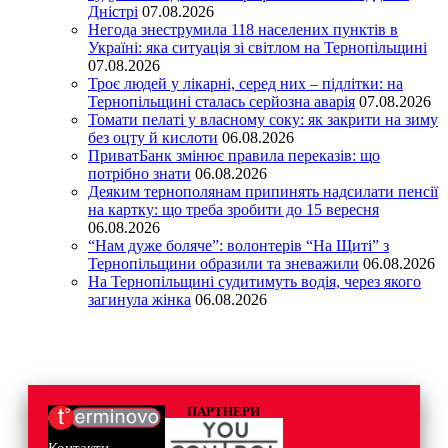
Дністрі
07.08.2026
Негода знеструмила 118 населених пунктів в
Україні: яка ситуація зі світлом на Тернопільщині
07.08.2026
Троє людей у лікарні, серед них – підлітки: на
Тернопільщині сталась серйозна аварія
07.08.2026
Томати пелаті у власному соку: як закрити на зиму
без оцту й кислоти
06.08.2026
ПриватБанк змінює правила переказів: що
потрібно знати
06.08.2026
Деяким тернополянам припинять надсилати пенсії
на картку: що треба зробити до 15 вересня
06.08.2026
“Нам дуже боляче”: волонтерів “На Щиті” з
Тернопільщини образили та зневажили
06.08.2026
На Тернопільщині судитимуть водія, через якого
загинула жінка
06.08.2026
ПАРТНЕРИ