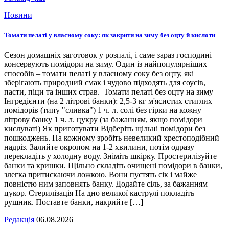
Новини
Томати пелаті у власному соку: як закрити на зиму без оцту й кислоти
Сезон домашніх заготовок у розпалі, і саме зараз господині
консервують помідори на зиму. Один із найпопулярніших
способів – томати пелаті у власному соку без оцту, які
зберігають природний смак і чудово підходять для соусів,
пасти, піци та інших страв. Томати пелаті без оцту на зиму
Інгредієнти (на 2 літрові банки): 2,5-3 кг м'ясистих стиглих
помідорів (типу "сливка") 1 ч. л. солі без гірки на кожну
літрову банку 1 ч. л. цукру (за бажанням, якщо помідори
кислуваті) Як приготувати Відберіть щільні помідори без
пошкоджень. На кожному зробіть невеликий хрестоподібний
надріз. Залийте окропом на 1-2 хвилини, потім одразу
перекладіть у холодну воду. Зніміть шкірку. Простерилізуйте
банки та кришки. Щільно складіть очищені помідори в банки,
злегка притискаючи ложкою. Вони пустять сік і майже
повністю ним заповнять банку. Додайте сіль, за бажанням —
цукор. Стерилізація На дно великої каструлі покладіть
рушник. Поставте банки, накрийте […]
Редакція
06.08.2026