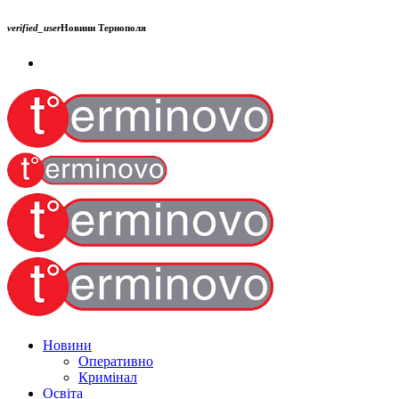
verified_user
Новини Тернополя
Новини
Оперативно
Кримінал
Освіта