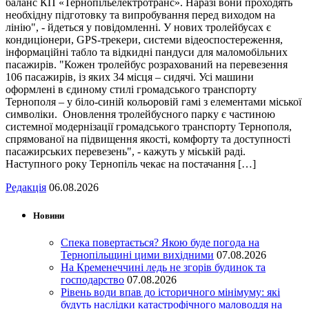
баланс КП «Тернопільелектротранс». Наразі вони проходять
необхідну підготовку та випробування перед виходом на
лінію", - йдеться у повідомленні. У нових тролейбусах є
кондиціонери, GPS-трекери, системи відеоспостереження,
інформаційні табло та відкидні пандуси для маломобільних
пасажирів. "Кожен тролейбус розрахований на перевезення
106 пасажирів, із яких 34 місця – сидячі. Усі машини
оформлені в єдиному стилі громадського транспорту
Тернополя – у біло-синій кольоровій гамі з елементами міської
символіки. Оновлення тролейбусного парку є частиною
системної модернізації громадського транспорту Тернополя,
спрямованої на підвищення якості, комфорту та доступності
пасажирських перевезень", - кажуть у міській раді.
Наступного року Тернопіль чекає на постачання […]
Редакція
06.08.2026
Новини
Спека повертається? Якою буде погода на
Тернопільщині цими вихідними
07.08.2026
На Кременеччині ледь не згорів будинок та
господарство
07.08.2026
Рівень води впав до історичного мінімуму: які
будуть наслідки катастрофічного маловоддя на