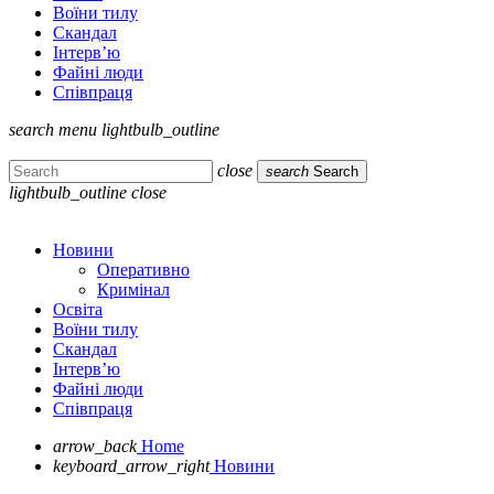
Воїни тилу
Скандал
Інтерв’ю
Файні люди
Співпраця
search
menu
lightbulb_outline
close
search
Search
lightbulb_outline
close
Новини
Оперативно
Кримінал
Освіта
Воїни тилу
Скандал
Інтерв’ю
Файні люди
Співпраця
arrow_back
Home
keyboard_arrow_right
Новини