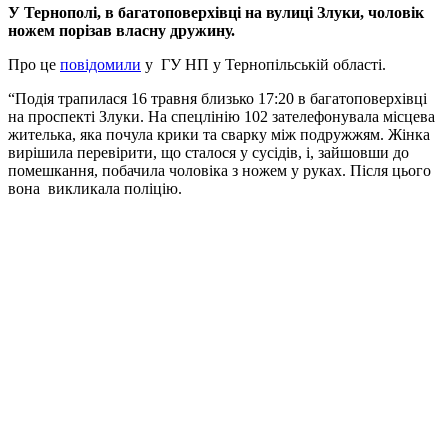
У Тернополі, в багатоповерхівці на вулиці Злуки, чоловік
ножем порізав власну дружину.
Про це
повідомили
у ГУ НП у Тернопільській області.
“Подія трапилася 16 травня близько 17:20 в багатоповерхівці
на проспекті Злуки. На спецлінію 102 зателефонувала місцева
жителька, яка почула крики та сварку між подружжям. Жінка
вирішила перевірити, що сталося у сусідів, і, зайшовши до
помешкання, побачила чоловіка з ножем у руках. Після цього
вона викликала поліцію.