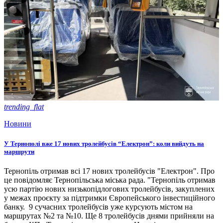
trending_flat
Новини
У Тернополі вже 17 нових тролейбусів “Електрон”: коли вийдуть на
маршрути
Тернопіль отримав всі 17 нових тролейбусів "Електрон". Про
це повідомляє Тернопільська міська рада. "Тернопіль отримав
усю партію нових низькопідлогових тролейбусів, закуплених
у межах проєкту за підтримки Європейського інвестиційного
банку. 9 сучасних тролейбусів уже курсують містом на
маршрутах №2 та №10. Ще 8 тролейбусів днями прийняли на