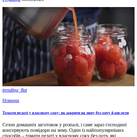
trending_flat
Новини
Томати пелаті у власному соку: як закрити на зиму без оцту й кислоти
Сезон домашніх заготовок у розпалі, і саме зараз господині
консервують помідори на зиму. Один із найпопулярніших
способів – томати пелаті у власному соку без оцту, які