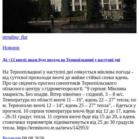
trending_flat
Новини
До +12 вночі: якою буде погода на Тернопільщині у наступні дні
На Тернопільщині у наступні дні очікується мінлива погода -
від суттєвої прохолоди вночі до майже стійкої спеки вдень.
Про це свідчить прогноз синоптиків Тернопільського
обласного центру з гідрометеорології. "9 серпня: Мінлива
хмарність. Без опадів. Вітер північно – східний, 3 – 8 м/с.
Температура по області вночі 11 – 16°, вдень 22 – 27° тепла; по
м. Тернополю вночі 12 – 14°, вдень 25 – 27° тепла", - йдеться у
прогнозі. 10 серпня температура вночі буде від 12 до 17, вдень
- 26-31 градус тепла. 11 серпня вночі буде від 15 до 20, а вдень
стовпчики термометрів підніматимуться від 25 до 30 градусів
тепла. https://terminovo.te.ua/news/142953/
Редакція
08.08.2026