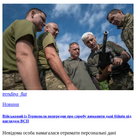
trending_flat
Новини
Військовий із Тернополя попередив про спробу виманити дані бійців під
виглядом ВСП
Невідома особа намагалася отримати персональні дані