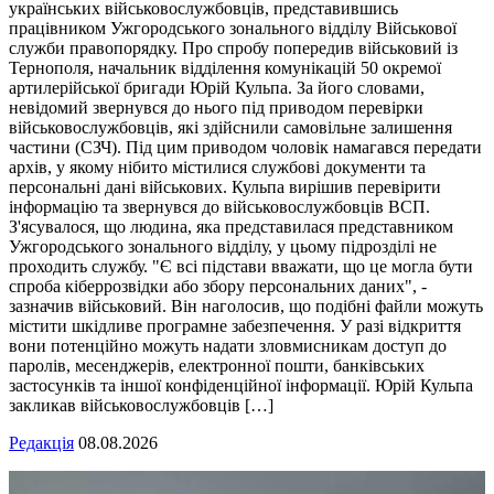
українських військовослужбовців, представившись
працівником Ужгородського зонального відділу Військової
служби правопорядку. Про спробу попередив військовий із
Тернополя, начальник відділення комунікацій 50 окремої
артилерійської бригади Юрій Кульпа. За його словами,
невідомий звернувся до нього під приводом перевірки
військовослужбовців, які здійснили самовільне залишення
частини (СЗЧ). Під цим приводом чоловік намагався передати
архів, у якому нібито містилися службові документи та
персональні дані військових. Кульпа вирішив перевірити
інформацію та звернувся до військовослужбовців ВСП.
З'ясувалося, що людина, яка представилася представником
Ужгородського зонального відділу, у цьому підрозділі не
проходить службу. "Є всі підстави вважати, що це могла бути
спроба кіберрозвідки або збору персональних даних", -
зазначив військовий. Він наголосив, що подібні файли можуть
містити шкідливе програмне забезпечення. У разі відкриття
вони потенційно можуть надати зловмисникам доступ до
паролів, месенджерів, електронної пошти, банківських
застосунків та іншої конфіденційної інформації. Юрій Кульпа
закликав військовослужбовців […]
Редакція
08.08.2026