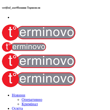
verified_user
Новини Тернополя
Новини
Оперативно
Кримінал
Освіта