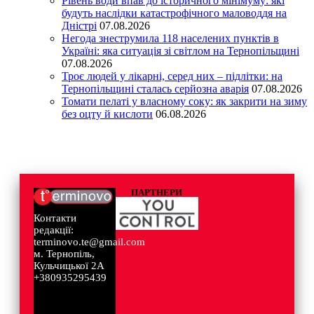
Рівень води впав до історичного мінімуму: які
будуть наслідки катастрофічного маловоддя на
Дністрі
07.08.2026
Негода знеструмила 118 населених пунктів в
Україні: яка ситуація зі світлом на Тернопільщині
07.08.2026
Троє людей у лікарні, серед них – підлітки: на
Тернопільщині сталась серйозна аварія
07.08.2026
Томати пелаті у власному соку: як закрити на зиму
без оцту й кислоти
06.08.2026
ПАРТНЕРИ
Контакти
редакції:
terminovo.te@gmail.com
м. Тернопіль,
Кульчицької 2А
+380935295439