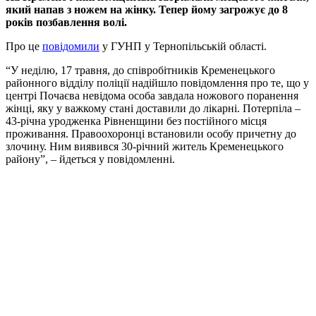
який напав з ножем на жінку. Тепер йому загрожує до 8
років позбавлення волі.
Про це
повідомили
у ГУНП у Тернопільській області.
“У неділю, 17 травня, до співробітників Кременецького
районного відділу поліції надійшло повідомлення про те, що у
центрі Почаєва невідома особа завдала ножового поранення
жінці, яку у важкому стані доставили до лікарні. Потерпіла –
43-річна уродженка Рівненщини без постійного місця
проживання. Правоохоронці встановили особу причетну до
злочину. Ним виявився 30-річний житель Кременецького
району”, – йдеться у повідомленні.