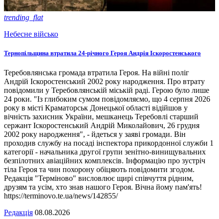
trending_flat
Небесне військо
Тернопільщина втратила 24-річного Героя Андрія Іскоростенського
Теребовлянська громада втратила Героя. На війні поліг
Андрій Іскоростенський 2002 року народження. Про втрату
повідомили у Теребовлянській міській раді. Герою було лише
24 роки. "Із глибоким сумом повідомляємо, що 4 серпня 2026
року в місті Краматорськ Донецької області відійшов у
вічність захисник України, мешканець Теребовлі старший
сержант Іскоростенський Андрій Миколайович, 26 грудня
2002 року народження", - йдеться у заяві громади. Він
проходив службу на посаді інспектора прикордонної служби 1
категорії - начальника другої групи зенітно-винищувальних
безпілотних авіаційних комплексів. Інформацію про зустріч
тіла Героя та чин похорону обіцяють повідомити згодом.
Редакція "Терміново" висловлює щирі співчуття рідним,
друзям та усім, хто знав нашого Героя. Вічна йому пам'ять!
https://terminovo.te.ua/news/142855/
Редакція
08.08.2026