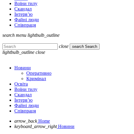
Воїни тилу
Скандал
Інтерв’ю
Файні люди
Співпраця
search
menu
lightbulb_outline
close
search
Search
lightbulb_outline
close
Новини
Оперативно
Кримінал
Освіта
Воїни тилу
Скандал
Інтерв’ю
Файні люди
Співпраця
arrow_back
Home
keyboard_arrow_right
Новини