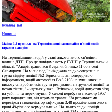
trending_flat
Новини
Майже 3,5 промілле: на Тернопільщині надзвичайно п’яний водій
втрапив в аварію
На Тернопільщині водій у стані алкогольного сп'яніння
вчинив ДТП. Про це повідомляють у ГУНП у Тернопільській
області. "Аварія трапилася 8 серпня близько 11:00 в селі
Скоморохи. На місце події виїжджала слідчо-оперативна
група відділу поліції №2 Тернополя. за попередньою
інформацією, водій автомобіля ВАЗ 2108 не зупинився на
вимогу співробітників групи реагування патрульної поліції та
почав тікати," - йдеться у заяві. Втікаючи, водій допустив з'їзд
на узбіччя та перекинувся. У салоні перебував пасажир 1957
року народження, він отримав травми "За результатами
перевірки газоаналізатор зафіксував 3,48 проміле алкоголю в
крові 49-річного кермувальника. На нього слідчі поліції
склали протоколи відповідно до статей 124 (порушення