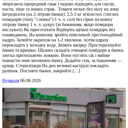
зберігають природний смак і чудово підходять для соусів,
пасти, піци та інших страв. Томати пелаті без оцту на зиму
Інгредієнти (на 2 літрові банки): 2,5-3 кг м'ясистих стиглих
помідорів (типу "сливка") 1 ч. л. солі без гірки на кожну
літрову банку 1 ч. л. цукру (за бажанням, якщо помідори
кислуваті) Як приготувати Відберіть щільні помідори без
пошкоджень. На кожному зробіть невеликий хрестоподібний
надріз. Залийте окропом на 1-2 хвилини, потім одразу
перекладіть у холодну воду. Зніміть шкірку. Простерилізуйте
банки та кришки. Щільно складіть очищені помідори в банки,
злегка притискаючи ложкою. Вони пустять сік і майже
повністю ним заповнять банку. Додайте сіль, за бажанням —
цукор. Стерилізація На дно великої каструлі покладіть
рушник. Поставте банки, накрийте […]
Редакція
06.08.2026