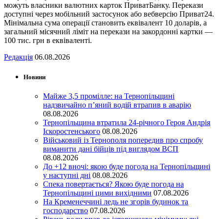
можуть власники валютних карток ПриватБанку. Перекази
доступні через мобільний застосунок або вебверсію Приват24.
Мінімальна сума операції становить еквівалент 10 доларів, а
загальний місячний ліміт на перекази на закордонні картки —
100 тис. грн в еквіваленті.
Редакція
06.08.2026
Новини
Майже 3,5 промілле: на Тернопільщині
надзвичайно п’яний водій втрапив в аварію
08.08.2026
Тернопільщина втратила 24-річного Героя Андрія
Іскоростенського
08.08.2026
Військовий із Тернополя попередив про спробу
виманити дані бійців під виглядом ВСП
08.08.2026
До +12 вночі: якою буде погода на Тернопільщині
у наступні дні
08.08.2026
Спека повертається? Якою буде погода на
Тернопільщині цими вихідними
07.08.2026
На Кременеччині ледь не згорів будинок та
господарство
07.08.2026