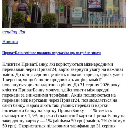
trending_flat
Новини
ПриватБанк змінює правила переказів: що потрібно знати
Клієнтам ПриватБанку, які користуються міжнародними
переказами через Приват24, варто звернути увагу на важливі
зміни. До кінця серпня ще діють пільгові тарифи, однак уже з
1 вересня, якщо банк не продовжить акцію, комісії
повернуться до стандартного рівня. До 31 серпня 2026 року
клієнти ПриватБанку можуть здійснювати міжнародні
перекази за зниженими тарифами. Акція поширюється на
перекази між картками через Приват24, повідомляється на
сайті банку. Наразі діють такі умови: переказ із картки
іноземного банку на картку ПриватБанку — 1% замість
стандартних 1,5%; переказ із валютної картки ПриватБанку на
закордонну картку — 1% (мінімум 50 грн) замість 2% (мінімум
50 грн). Скористатися пільговими тарифами до 31 серпня