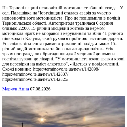
На Тернопільщині невнолітній мотоцикліст збив пішохода. У
селі Палашівка на Чортківщині сталася аварія за участю
неповнолітнього мотоцикліста. Про це повідомили в поліції
Тернопільської області. Автопригода трапилася 6 серпня
близько 22:00. 15-річний місцевий житель за кермом
мотоцикла Spark не впорався з керуванням та збив 41-річного
пішохода із Калуша, який рухався проїзною частиною дороги.
Унаслідок зіткнення травми отримали пішохід, а також 15-
річний водій мотоцикла та його пасажир-одноліток. Усіх
трьох постраждалих бригади швидкої медичної допомоги
госпіталізували до лікарні. "У мотоцикліста взяли зразки крові
для перевірки на вміст алкоголю", - йдеться у повідомленні.
Схожі новини: https://terminovo.te.ua/news/142898/
https://terminovo.te.ua/news/142837/
https://terminovo.te.ua/news/142825/
Марчук Анна
07.08.2026