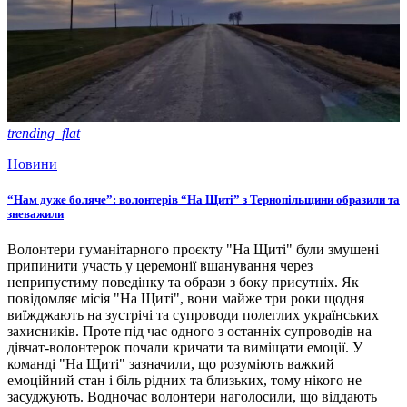
trending_flat
Новини
“Нам дуже боляче”: волонтерів “На Щиті” з Тернопільщини образили та
зневажили
Волонтери гуманітарного проєкту "На Щиті" були змушені
припинити участь у церемонії вшанування через
неприпустиму поведінку та образи з боку присутніх. Як
повідомляє місія "На Щиті", вони майже три роки щодня
виїжджають на зустрічі та супроводи полеглих українських
захисників. Проте під час одного з останніх супроводів на
дівчат-волонтерок почали кричати та виміщати емоції. У
команді "На Щиті" зазначили, що розуміють важкий
емоційний стан і біль рідних та близьких, тому нікого не
засуджують. Водночас волонтери наголосили, що віддають