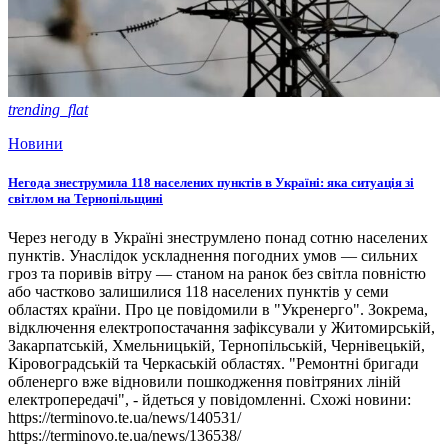
trending_flat
Новини
Негода знеструмила 118 населених пунктів в Україні: яка ситуація зі
світлом на Тернопільщині
Через негоду в Україні знеструмлено понад сотню населених
пунктів. Унаслідок ускладнення погодних умов — сильних
гроз та поривів вітру — станом на ранок без світла повністю
або частково залишилися 118 населених пунктів у семи
областях країни. Про це повідомили в "Укренерго". Зокрема,
відключення електропостачання зафіксували у Житомирській,
Закарпатській, Хмельницькій, Тернопільській, Чернівецькій,
Кіровоградській та Черкаській областях. "Ремонтні бригади
обленерго вже відновили пошкодження повітряних ліній
електропередачі", - йдеться у повідомленні. Схожі новини:
https://terminovo.te.ua/news/140531/
https://terminovo.te.ua/news/136538/