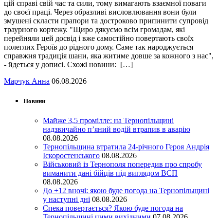
цій справі свій час та сили, тому вимагають взаємної поваги
до своєї праці. Через образливі висловлювання вони були
змушені скласти прапори та достроково припинити супровід
траурного кортежу. "Щиро дякуємо всім громадам, які
перейняли цей досвід і вже самостійно повертають своїх
полеглих Героїв до рідного дому. Саме так народжується
справжня традиція шани, яка житиме довше за кожного з нас",
- йдеться у дописі. Схожі новини: […]
Марчук Анна
06.08.2026
Новини
Майже 3,5 промілле: на Тернопільщині
надзвичайно п’яний водій втрапив в аварію
08.08.2026
Тернопільщина втратила 24-річного Героя Андрія
Іскоростенського
08.08.2026
Військовий із Тернополя попередив про спробу
виманити дані бійців під виглядом ВСП
08.08.2026
До +12 вночі: якою буде погода на Тернопільщині
у наступні дні
08.08.2026
Спека повертається? Якою буде погода на
Тернопільщині цими вихідними
07.08.2026