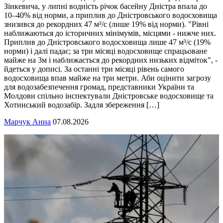
Зінкевича, у липні водність річок басейну Дністра впала до
10–40% від норми, а приплив до Дністровського водосховища
знизився до рекордних 47 м³/с (лише 19% від норми). "Рівні
наближаються до історичних мінімумів, місцями - нижче них.
Приплив до Дністровського водосховища лише 47 м³/с (19%
норми) і далі падає; за три місяці водосховище спрацьоване
майже на 3м і наближається до рекордних низьких відміток", -
йдеться у дописі. За останні три місяці рівень самого
водосховища впав майже на три метри. Аби оцінити загрозу
для водозабезпечення громад, представники України та
Молдови спільно інспектували Дністровське водосховище та
Хотинський водозабір. Задля збереження […]
Марчук Анна
07.08.2026