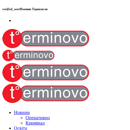
verified_user
Новини Тернополя
Новини
Оперативно
Кримінал
Освіта