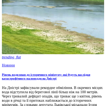
trending_flat
Новини
Рівень води впав до історичного мінімуму: які будуть наслідки
катастрофічного маловоддя на Дністрі
На Дністрі зафіксували рекордне обміління. В окремих місцях
вода відступила від берегової лінії більш ніж на 100 метрів.
Через тривалий дефіцит опадів, що триває ще з квітня, рівень
води в річці та її притоках наближається до історичних
мінімумів. За словами депутата Львівської міськради Ігоря