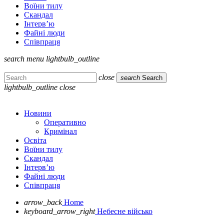
Воїни тилу
Скандал
Інтерв’ю
Файні люди
Співпраця
search
menu
lightbulb_outline
close
search
Search
lightbulb_outline
close
Новини
Оперативно
Кримінал
Освіта
Воїни тилу
Скандал
Інтерв’ю
Файні люди
Співпраця
arrow_back
Home
keyboard_arrow_right
Небесне військо