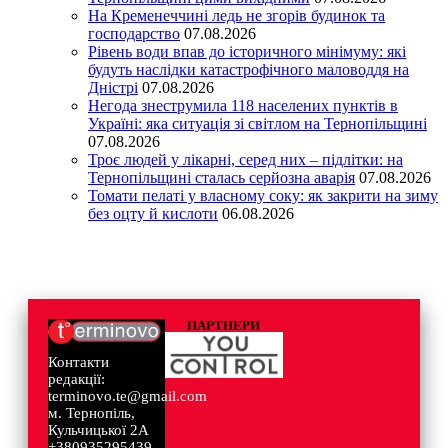
На Кременеччині ледь не згорів будинок та
господарство
07.08.2026
Рівень води впав до історичного мінімуму: які
будуть наслідки катастрофічного маловоддя на
Дністрі
07.08.2026
Негода знеструмила 118 населених пунктів в
Україні: яка ситуація зі світлом на Тернопільщині
07.08.2026
Троє людей у лікарні, серед них – підлітки: на
Тернопільщині сталась серйозна аварія
07.08.2026
Томати пелаті у власному соку: як закрити на зиму
без оцту й кислоти
06.08.2026
ПАРТНЕРИ
Контакти
редакції:
terminovo.te@gmail.com
м. Тернопіль,
Кульчицької 2А
+380935295439