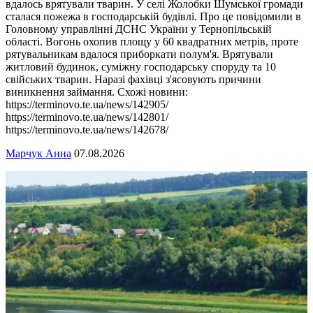
вдалось врятували тварин. У селі Жолобки Шумської громади
сталася пожежа в господарській будівлі. Про це повідомили в
Головному управлінні ДСНС України у Тернопільській
області. Вогонь охопив площу у 60 квадратних метрів, проте
рятувальникам вдалося приборкати полум'я. Врятували
житловий будинок, суміжну господарську споруду та 10
свійських тварин. Наразі фахівці з'ясовують причини
виникнення займання. Схожі новини:
https://terminovo.te.ua/news/142905/
https://terminovo.te.ua/news/142801/
https://terminovo.te.ua/news/142678/
Марчук Анна
07.08.2026