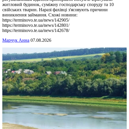
житловий будинок, суміжну господарську споруду та 10
свійських тварин. Наразі фахівці з'ясовують причини
виникнення займання. Схожі новини:
https://terminovo.te.ua/news/142905/
https://terminovo.te.ua/news/142801/
https://terminovo.te.ua/news/142678/
Марчук Анна
07.08.2026