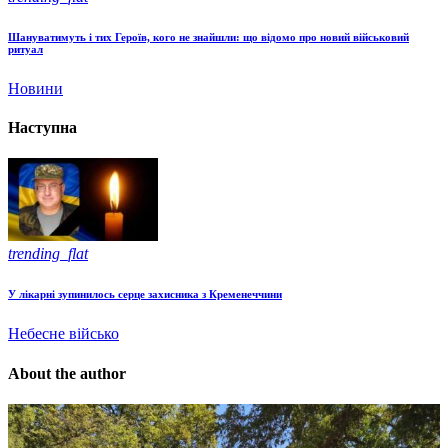
Шануватимуть і тих Героїв, кого не знайшли: що відомо про новий військовий
ритуал
Новини
Наступна
trending_flat
У лікарні зупинилось серце захисника з Кременеччини
Небесне військо
About the author