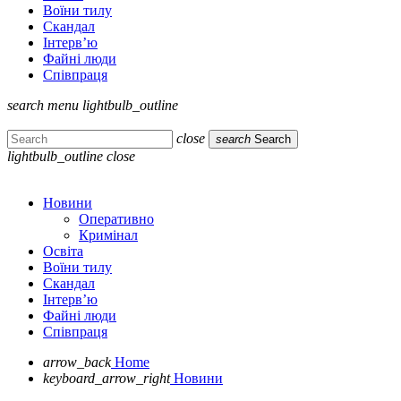
Воїни тилу
Скандал
Інтерв’ю
Файні люди
Співпраця
search
menu
lightbulb_outline
close
search
Search
lightbulb_outline
close
Новини
Оперативно
Кримінал
Освіта
Воїни тилу
Скандал
Інтерв’ю
Файні люди
Співпраця
arrow_back
Home
keyboard_arrow_right
Новини