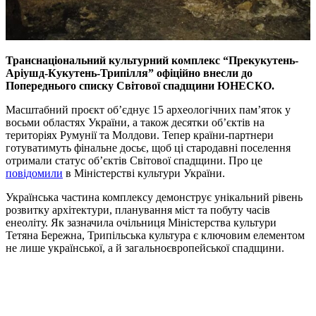
Транснаціональний культурний комплекс “Прекукутень-
Аріушд-Кукутень-Трипілля” офіційно внесли до
Попереднього списку Світової спадщини ЮНЕСКО.
Масштабний проєкт об’єднує 15 археологічних пам’яток у
восьми областях України, а також десятки об’єктів на
територіях Румунії та Молдови. Тепер країни-партнери
готуватимуть фінальне досьє, щоб ці стародавні поселення
отримали статус об’єктів Світової спадщини. Про це
повідомили
в Міністерстві культури України.
Українська частина комплексу демонструє унікальний рівень
розвитку архітектури, планування міст та побуту часів
енеоліту. Як зазначила очільниця Міністерства культури
Тетяна Бережна, Трипільська культура є ключовим елементом
не лише української, а й загальноєвропейської спадщини.