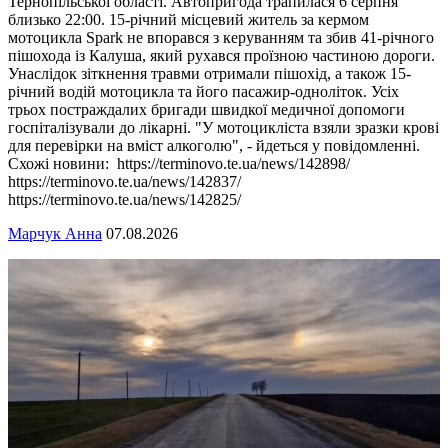
Тернопільської області. Автопригода трапилася 6 серпня
близько 22:00. 15-річний місцевий житель за кермом
мотоцикла Spark не впорався з керуванням та збив 41-річного
пішохода із Калуша, який рухався проїзною частиною дороги.
Унаслідок зіткнення травми отримали пішохід, а також 15-
річний водій мотоцикла та його пасажир-одноліток. Усіх
трьох постраждалих бригади швидкої медичної допомоги
госпіталізували до лікарні. "У мотоцикліста взяли зразки крові
для перевірки на вміст алкоголю", - йдеться у повідомленні.
Схожі новини: https://terminovo.te.ua/news/142898/
https://terminovo.te.ua/news/142837/
https://terminovo.te.ua/news/142825/
Марчук Анна
07.08.2026