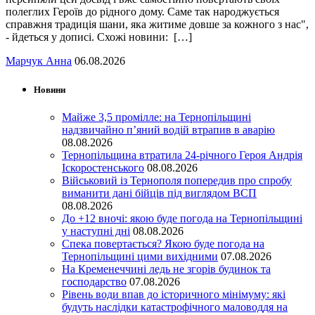
полеглих Героїв до рідного дому. Саме так народжується
справжня традиція шани, яка житиме довше за кожного з нас",
- йдеться у дописі. Схожі новини: […]
Марчук Анна
06.08.2026
Новини
Майже 3,5 промілле: на Тернопільщині
надзвичайно п’яний водій втрапив в аварію
08.08.2026
Тернопільщина втратила 24-річного Героя Андрія
Іскоростенського
08.08.2026
Військовий із Тернополя попередив про спробу
виманити дані бійців під виглядом ВСП
08.08.2026
До +12 вночі: якою буде погода на Тернопільщині
у наступні дні
08.08.2026
Спека повертається? Якою буде погода на
Тернопільщині цими вихідними
07.08.2026
На Кременеччині ледь не згорів будинок та
господарство
07.08.2026
Рівень води впав до історичного мінімуму: які
будуть наслідки катастрофічного маловоддя на