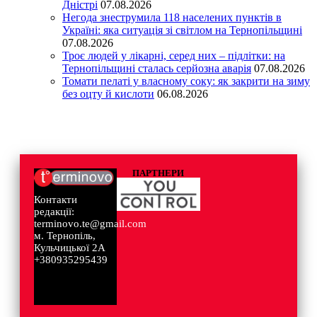
Дністрі
07.08.2026
Негода знеструмила 118 населених пунктів в
Україні: яка ситуація зі світлом на Тернопільщині
07.08.2026
Троє людей у лікарні, серед них – підлітки: на
Тернопільщині сталась серйозна аварія
07.08.2026
Томати пелаті у власному соку: як закрити на зиму
без оцту й кислоти
06.08.2026
ПАРТНЕРИ
Контакти
редакції:
terminovo.te@gmail.com
м. Тернопіль,
Кульчицької 2А
+380935295439