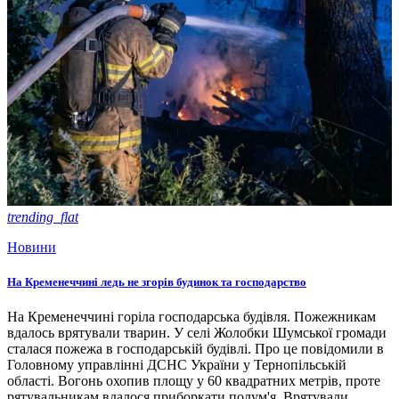
trending_flat
Новини
На Кременеччині ледь не згорів будинок та господарство
На Кременеччині горіла господарська будівля. Пожежникам
вдалось врятували тварин. У селі Жолобки Шумської громади
сталася пожежа в господарській будівлі. Про це повідомили в
Головному управлінні ДСНС України у Тернопільській
області. Вогонь охопив площу у 60 квадратних метрів, проте
рятувальникам вдалося приборкати полум'я. Врятували