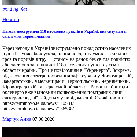
trending_flat
Новини
Негода знеструмила 118 населених пунктів в Україні: яка ситуація зі
світлом на Тернопільщині
Через негоду в Україні знеструмлено понад сотню населених
пунктів. Унаслідок ускладнення погодних умов — сильних
гроз та поривів вітру — станом на ранок без світла повністю
або частково залишилися 118 населених пунктів у семи
областях країни. Про це повідомили в "Укренерго". Зокрема,
відключення електропостачання зафіксували у Житомирській,
Закарпатській, Хмельницькій, Тернопільській, Чернівецькій,
Кіровоградській та Черкаській областях. "Ремонтні бригади
обленерго вже відновили пошкодження повітряних ліній
електропередачі", - йдеться у повідомленні. Схожі новини:
https://terminovo.te.ua/news/140531/
https://terminovo.te.ua/news/136538/
Марчук Анна
07.08.2026