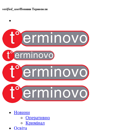
verified_user
Новини Тернополя
Новини
Оперативно
Кримінал
Освіта