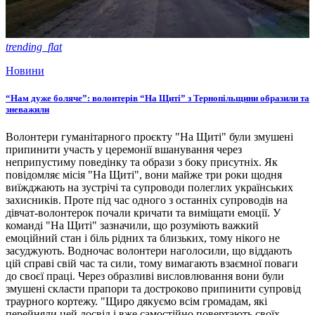
trending_flat
Новини
“Нам дуже боляче”: волонтерів “На Щиті” з Тернопільщини образили та
зневажили
Волонтери гуманітарного проєкту "На Щиті" були змушені
припинити участь у церемонії вшанування через
неприпустиму поведінку та образи з боку присутніх. Як
повідомляє місія "На Щиті", вони майже три роки щодня
виїжджають на зустрічі та супроводи полеглих українських
захисників. Проте під час одного з останніх супроводів на
дівчат-волонтерок почали кричати та виміщати емоції. У
команді "На Щиті" зазначили, що розуміють важкий
емоційний стан і біль рідних та близьких, тому нікого не
засуджують. Водночас волонтери наголосили, що віддають
цій справі свій час та сили, тому вимагають взаємної поваги
до своєї праці. Через образливі висловлювання вони були
змушені скласти прапори та достроково припинити супровід
траурного кортежу. "Щиро дякуємо всім громадам, які
перейняли цей досвід і вже самостійно повертають своїх