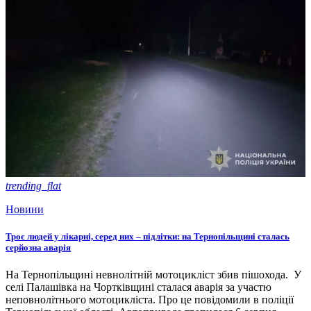
trending_flat
Новини
Троє людей у лікарні, серед них – підлітки: на Тернопільщині сталась
серйозна аварія
На Тернопільщині невнолітній мотоцикліст збив пішохода. У
селі Палашівка на Чортківщині сталася аварія за участю
неповнолітнього мотоцикліста. Про це повідомили в поліції