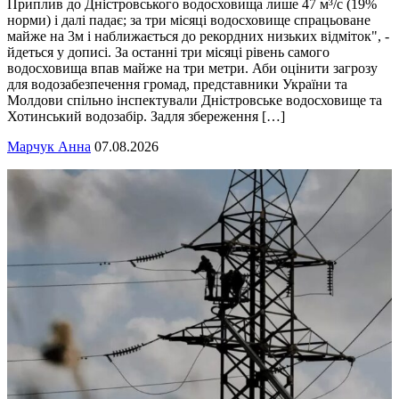
Приплив до Дністровського водосховища лише 47 м³/с (19%
норми) і далі падає; за три місяці водосховище спрацьоване
майже на 3м і наближається до рекордних низьких відміток", -
йдеться у дописі. За останні три місяці рівень самого
водосховища впав майже на три метри. Аби оцінити загрозу
для водозабезпечення громад, представники України та
Молдови спільно інспектували Дністровське водосховище та
Хотинський водозабір. Задля збереження […]
Марчук Анна
07.08.2026