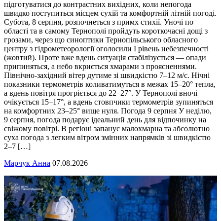
підготуватися до контрастних вихідних, коли непогода
швидко поступиться місцем сухій та комфортній літній погоді.
Субота, 8 серпня, розпочнеться з примх стихії. Уночі по
області та в самому Тернополі пройдуть короткочасні дощі з
грозами, через що синоптики Тернопільського обласного
центру з гідрометеорології оголосили І рівень небезпечності
(жовтий). Проте вже вдень ситуація стабілізується — опади
припиняться, а небо вкриється хмарами з проясненнями.
Північно-західний вітер дутиме зі швидкістю 7–12 м/с. Нічні
показники термометрів коливатимуться в межах 15–20° тепла,
а вдень повітря прогріється до 22–27°. У Тернополі вночі
очікується 15–17°, а вдень стовпчики термометрів зупиняться
на комфортних 23–25° вище нуля. Погода 9 серпня У неділю,
9 серпня, погода подарує ідеальний день для відпочинку на
свіжому повітрі. В регіоні запанує малохмарна та абсолютно
суха погода з легким вітром змінних напрямків зі швидкістю
2–7 […]
Марчук Анна
07.08.2026