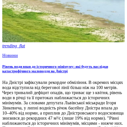
trending_flat
Новини
Рівень води впав до історичного мінімуму: які будуть наслідки
катастрофічного маловоддя на Дністрі
На Дністрі зафіксували рекордне обміління. В окремих місцях
вода відступила від берегової лінії більш ніж на 100 метрів.
Через тривалий дефіцит опадів, що триває ще з квітня, рівень
води в річці та її притоках наближається до історичних
мінімумів. За словами депутата Львівської міськради Ігоря
Зінкевича, у липні водність річок басейну Дністра впала до
10–40% від норми, а приплив до Дністровського водосховища
знизився до рекордних 47 м³/с (лише 19% від норми). "Рівні
наближаються до історичних мінімумів, місцями - нижче них.