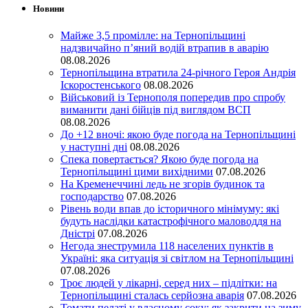
Новини
Майже 3,5 промілле: на Тернопільщині
надзвичайно п’яний водій втрапив в аварію
08.08.2026
Тернопільщина втратила 24-річного Героя Андрія
Іскоростенського
08.08.2026
Військовий із Тернополя попередив про спробу
виманити дані бійців під виглядом ВСП
08.08.2026
До +12 вночі: якою буде погода на Тернопільщині
у наступні дні
08.08.2026
Спека повертається? Якою буде погода на
Тернопільщині цими вихідними
07.08.2026
На Кременеччині ледь не згорів будинок та
господарство
07.08.2026
Рівень води впав до історичного мінімуму: які
будуть наслідки катастрофічного маловоддя на
Дністрі
07.08.2026
Негода знеструмила 118 населених пунктів в
Україні: яка ситуація зі світлом на Тернопільщині
07.08.2026
Троє людей у лікарні, серед них – підлітки: на
Тернопільщині сталась серйозна аварія
07.08.2026
Томати пелаті у власному соку: як закрити на зиму