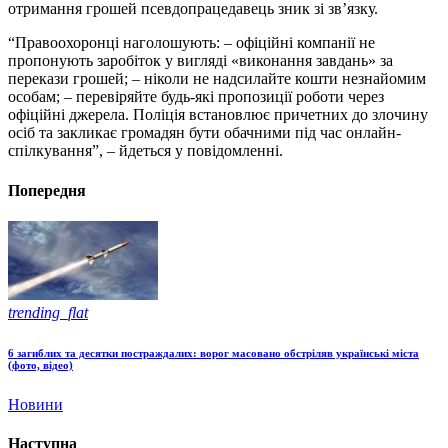
отримання грошей псевдопрацедавець зник зі зв’язку.
“Правоохоронці наголошують: – офіційні компанії не
пропонують заробіток у вигляді «виконання завдань» за
перекази грошей; – ніколи не надсилайте кошти незнайомим
особам; – перевіряйте будь-які пропозиції роботи через
офіційні джерела. Поліція встановлює причетних до злочину
осіб та закликає громадян бути обачними під час онлайн-
спілкування”, – йдеться у повідомленні.
Попередня
trending_flat
6 загиблих та десятки постраждалих: ворог масовано обстріляв українські міста
(фото, відео)
Новини
Наступна