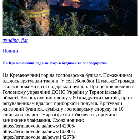
trending_flat
Новини
На Кременеччині ледь не згорів будинок та господарство
На Кременеччині горіла господарська будівля. Пожежникам
вдалось врятували тварин. У селі Жолобки Шумської громади
сталася пожежа в господарській будівлі. Про це повідомили в
Головному управлінні ДСНС України у Тернопільській
області. Вогонь охопив площу у 60 квадратних метрів, проте
рятувальникам вдалося приборкати полум'я. Врятували
житловий будинок, суміжну господарську споруду та 10
свійських тварин. Наразі фахівці з'ясовують причини
виникнення займання. Схожі новини:
https://terminovo.te.ua/news/142905/
https://terminovo.te.ua/news/142801/
https://terminovo.te.ua/news/142678/