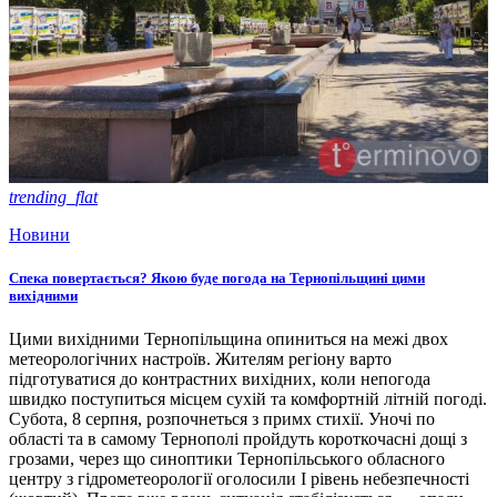
trending_flat
Новини
Спека повертається? Якою буде погода на Тернопільщині цими
вихідними
Цими вихідними Тернопільщина опиниться на межі двох
метеорологічних настроїв. Жителям регіону варто
підготуватися до контрастних вихідних, коли непогода
швидко поступиться місцем сухій та комфортній літній погоді.
Субота, 8 серпня, розпочнеться з примх стихії. Уночі по
області та в самому Тернополі пройдуть короткочасні дощі з
грозами, через що синоптики Тернопільського обласного
центру з гідрометеорології оголосили І рівень небезпечності