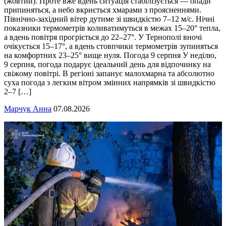
(жовтий). Проте вже вдень ситуація стабілізується — опади
припиняться, а небо вкриється хмарами з проясненнями.
Північно-західний вітер дутиме зі швидкістю 7–12 м/с. Нічні
показники термометрів коливатимуться в межах 15–20° тепла,
а вдень повітря прогріється до 22–27°. У Тернополі вночі
очікується 15–17°, а вдень стовпчики термометрів зупиняться
на комфортних 23–25° вище нуля. Погода 9 серпня У неділю,
9 серпня, погода подарує ідеальний день для відпочинку на
свіжому повітрі. В регіоні запанує малохмарна та абсолютно
суха погода з легким вітром змінних напрямків зі швидкістю
2–7 […]
Марчук Анна
07.08.2026