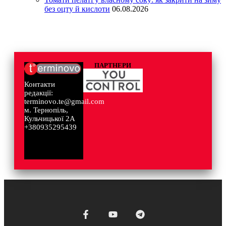
без оцту й кислоти
06.08.2026
ПАРТНЕРИ
Контакти
редакції:
terminovo.te@gmail.com
м. Тернопіль,
Кульчицької 2А
+380935295439