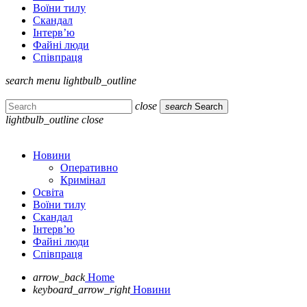
Воїни тилу
Скандал
Інтерв’ю
Файні люди
Співпраця
search
menu
lightbulb_outline
close
search
Search
lightbulb_outline
close
Новини
Оперативно
Кримінал
Освіта
Воїни тилу
Скандал
Інтерв’ю
Файні люди
Співпраця
arrow_back
Home
keyboard_arrow_right
Новини