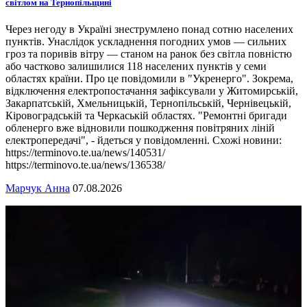
світлом на Тернопільщині
Через негоду в Україні знеструмлено понад сотню населених
пунктів. Унаслідок ускладнення погодних умов — сильних
гроз та поривів вітру — станом на ранок без світла повністю
або частково залишилися 118 населених пунктів у семи
областях країни. Про це повідомили в "Укренерго". Зокрема,
відключення електропостачання зафіксували у Житомирській,
Закарпатській, Хмельницькій, Тернопільській, Чернівецькій,
Кіровоградській та Черкаській областях. "Ремонтні бригади
обленерго вже відновили пошкодження повітряних ліній
електропередачі", - йдеться у повідомленні. Схожі новини:
https://terminovo.te.ua/news/140531/
https://terminovo.te.ua/news/136538/
Марчук Анна
07.08.2026