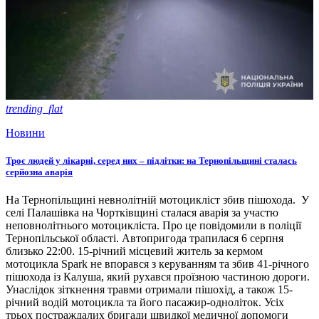
trending_flat
Новини
Троє людей у лікарні, серед них – підлітки: на Тернопільщині сталась
серйозна аварія
На Тернопільщині невнолітній мотоцикліст збив пішохода. У
селі Палашівка на Чортківщині сталася аварія за участю
неповнолітнього мотоцикліста. Про це повідомили в поліції
Тернопільської області. Автопригода трапилася 6 серпня
близько 22:00. 15-річний місцевий житель за кермом
мотоцикла Spark не впорався з керуванням та збив 41-річного
пішохода із Калуша, який рухався проїзною частиною дороги.
Унаслідок зіткнення травми отримали пішохід, а також 15-
річний водій мотоцикла та його пасажир-одноліток. Усіх
трьох постраждалих бригади швидкої медичної допомоги