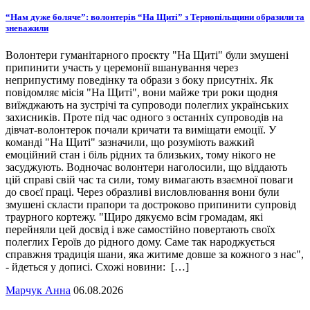
“Нам дуже боляче”: волонтерів “На Щиті” з Тернопільщини образили та
зневажили
Волонтери гуманітарного проєкту "На Щиті" були змушені
припинити участь у церемонії вшанування через
неприпустиму поведінку та образи з боку присутніх. Як
повідомляє місія "На Щиті", вони майже три роки щодня
виїжджають на зустрічі та супроводи полеглих українських
захисників. Проте під час одного з останніх супроводів на
дівчат-волонтерок почали кричати та виміщати емоції. У
команді "На Щиті" зазначили, що розуміють важкий
емоційний стан і біль рідних та близьких, тому нікого не
засуджують. Водночас волонтери наголосили, що віддають
цій справі свій час та сили, тому вимагають взаємної поваги
до своєї праці. Через образливі висловлювання вони були
змушені скласти прапори та достроково припинити супровід
траурного кортежу. "Щиро дякуємо всім громадам, які
перейняли цей досвід і вже самостійно повертають своїх
полеглих Героїв до рідного дому. Саме так народжується
справжня традиція шани, яка житиме довше за кожного з нас",
- йдеться у дописі. Схожі новини: […]
Марчук Анна
06.08.2026