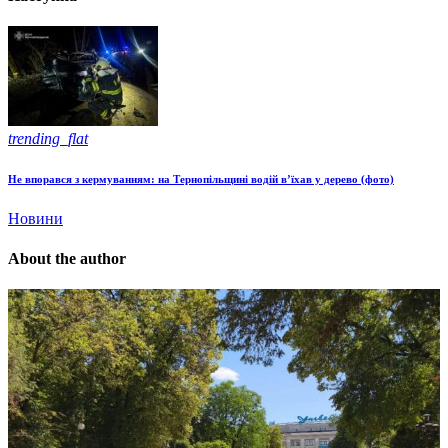
trending_flat
Не впорався з кермуванням: на Тернопільщині водій в’їхав у дерево (фото)
Новини
About the author