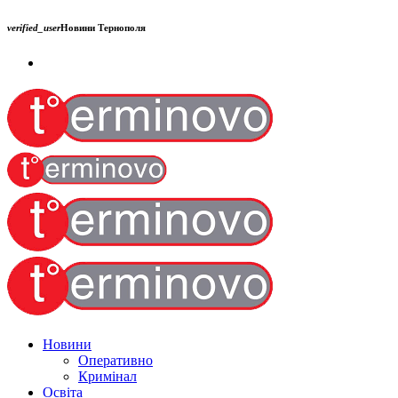
verified_user
Новини Тернополя
Новини
Оперативно
Кримінал
Освіта