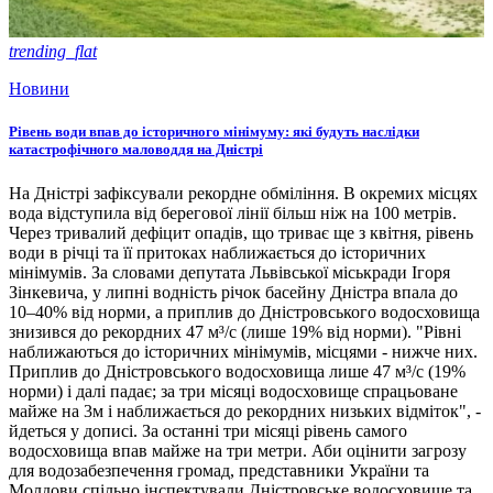
trending_flat
Новини
Рівень води впав до історичного мінімуму: які будуть наслідки
катастрофічного маловоддя на Дністрі
На Дністрі зафіксували рекордне обміління. В окремих місцях
вода відступила від берегової лінії більш ніж на 100 метрів.
Через тривалий дефіцит опадів, що триває ще з квітня, рівень
води в річці та її притоках наближається до історичних
мінімумів. За словами депутата Львівської міськради Ігоря
Зінкевича, у липні водність річок басейну Дністра впала до
10–40% від норми, а приплив до Дністровського водосховища
знизився до рекордних 47 м³/с (лише 19% від норми). "Рівні
наближаються до історичних мінімумів, місцями - нижче них.
Приплив до Дністровського водосховища лише 47 м³/с (19%
норми) і далі падає; за три місяці водосховище спрацьоване
майже на 3м і наближається до рекордних низьких відміток", -
йдеться у дописі. За останні три місяці рівень самого
водосховища впав майже на три метри. Аби оцінити загрозу
для водозабезпечення громад, представники України та
Молдови спільно інспектували Дністровське водосховище та