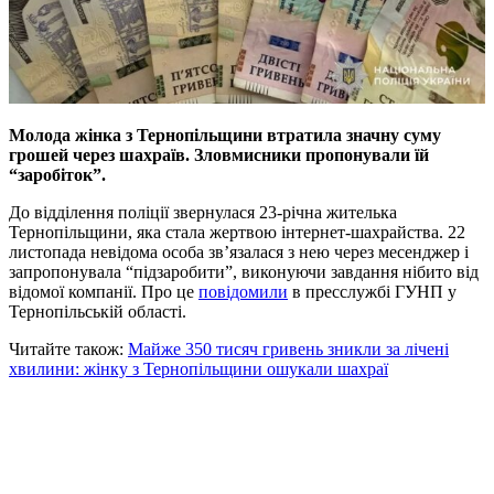
Молода жінка з Тернопільщини втратила значну суму
грошей через шахраїв. Зловмисники пропонували їй
“заробіток”.
До відділення поліції звернулася 23-річна жителька
Тернопільщини, яка стала жертвою інтернет-шахрайства. 22
листопада невідома особа зв’язалася з нею через месенджер і
запропонувала “підзаробити”, виконуючи завдання нібито від
відомої компанії. Про це
повідомили
в пресслужбі ГУНП у
Тернопільській області.
Читайте також:
Майже 350 тисяч гривень зникли за лічені
хвилини: жінку з Тернопільщини ошукали шахраї