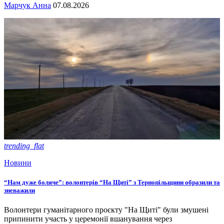
Марчук Анна
07.08.2026
trending_flat
Новини
“Нам дуже боляче”: волонтерів “На Щиті” з Тернопільщини образили та
зневажили
Волонтери гуманітарного проєкту "На Щиті" були змушені
припинити участь у церемонії вшанування через