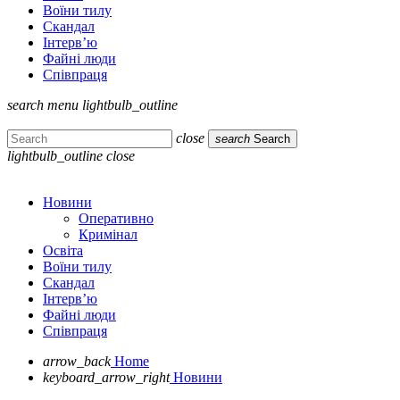
Воїни тилу
Скандал
Інтерв’ю
Файні люди
Співпраця
search
menu
lightbulb_outline
close
search
Search
lightbulb_outline
close
Новини
Оперативно
Кримінал
Освіта
Воїни тилу
Скандал
Інтерв’ю
Файні люди
Співпраця
arrow_back
Home
keyboard_arrow_right
Новини