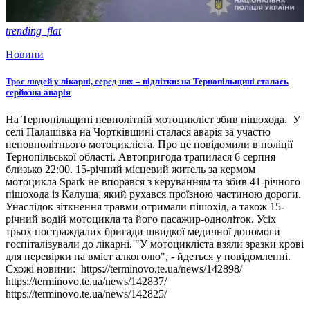
trending_flat
Новини
Троє людей у лікарні, серед них – підлітки: на Тернопільщині сталась
серйозна аварія
На Тернопільщині невнолітній мотоцикліст збив пішохода. У
селі Палашівка на Чортківщині сталася аварія за участю
неповнолітнього мотоцикліста. Про це повідомили в поліції
Тернопільської області. Автопригода трапилася 6 серпня
близько 22:00. 15-річний місцевий житель за кермом
мотоцикла Spark не впорався з керуванням та збив 41-річного
пішохода із Калуша, який рухався проїзною частиною дороги.
Унаслідок зіткнення травми отримали пішохід, а також 15-
річний водій мотоцикла та його пасажир-одноліток. Усіх
трьох постраждалих бригади швидкої медичної допомоги
госпіталізували до лікарні. "У мотоцикліста взяли зразки крові
для перевірки на вміст алкоголю", - йдеться у повідомленні.
Схожі новини: https://terminovo.te.ua/news/142898/
https://terminovo.te.ua/news/142837/
https://terminovo.te.ua/news/142825/