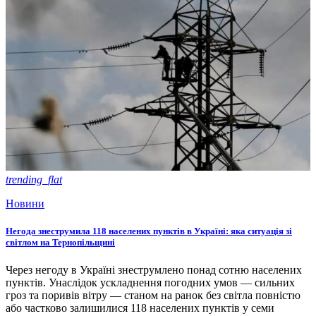
trending_flat
Новини
Негода знеструмила 118 населених пунктів в Україні: яка ситуація зі
світлом на Тернопільщині
Через негоду в Україні знеструмлено понад сотню населених
пунктів. Унаслідок ускладнення погодних умов — сильних
гроз та поривів вітру — станом на ранок без світла повністю
або частково залишилися 118 населених пунктів у семи