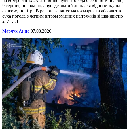
на комфортних 23–25° вище нуля. Погода 9 серпня У неділю,
9 серпня, погода подарує ідеальний день для відпочинку на
свіжому повітрі. В регіоні запанує малохмарна та абсолютно
суха погода з легким вітром змінних напрямків зі швидкістю
2–7 […]
Марчук Анна
07.08.2026