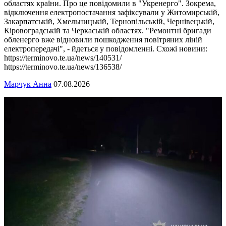
областях країни. Про це повідомили в "Укренерго". Зокрема,
відключення електропостачання зафіксували у Житомирській,
Закарпатській, Хмельницькій, Тернопільській, Чернівецькій,
Кіровоградській та Черкаській областях. "Ремонтні бригади
обленерго вже відновили пошкодження повітряних ліній
електропередачі", - йдеться у повідомленні. Схожі новини:
https://terminovo.te.ua/news/140531/
https://terminovo.te.ua/news/136538/
Марчук Анна
07.08.2026