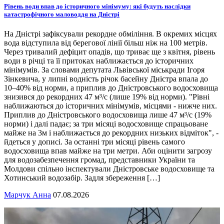
Рівень води впав до історичного мінімуму: які будуть наслідки
катастрофічного маловоддя на Дністрі
На Дністрі зафіксували рекордне обміління. В окремих місцях
вода відступила від берегової лінії більш ніж на 100 метрів.
Через тривалий дефіцит опадів, що триває ще з квітня, рівень
води в річці та її притоках наближається до історичних
мінімумів. За словами депутата Львівської міськради Ігоря
Зінкевича, у липні водність річок басейну Дністра впала до
10–40% від норми, а приплив до Дністровського водосховища
знизився до рекордних 47 м³/с (лише 19% від норми). "Рівні
наближаються до історичних мінімумів, місцями - нижче них.
Приплив до Дністровського водосховища лише 47 м³/с (19%
норми) і далі падає; за три місяці водосховище спрацьоване
майже на 3м і наближається до рекордних низьких відміток", -
йдеться у дописі. За останні три місяці рівень самого
водосховища впав майже на три метри. Аби оцінити загрозу
для водозабезпечення громад, представники України та
Молдови спільно інспектували Дністровське водосховище та
Хотинський водозабір. Задля збереження […]
Марчук Анна
07.08.2026