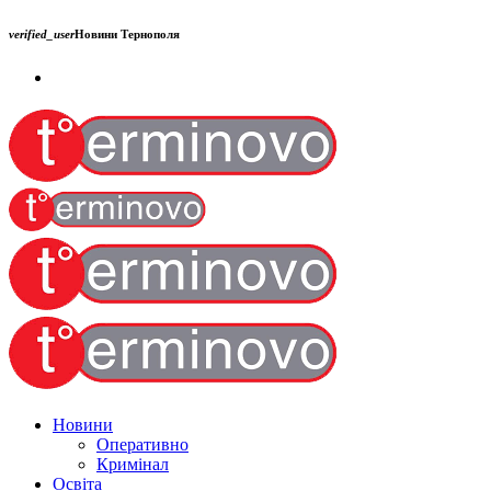
verified_user
Новини Тернополя
Новини
Оперативно
Кримінал
Освіта