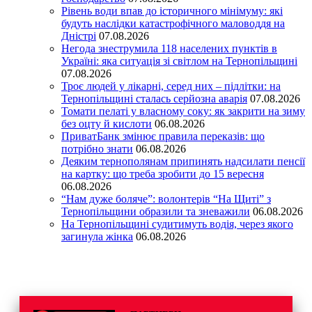
Рівень води впав до історичного мінімуму: які
будуть наслідки катастрофічного маловоддя на
Дністрі
07.08.2026
Негода знеструмила 118 населених пунктів в
Україні: яка ситуація зі світлом на Тернопільщині
07.08.2026
Троє людей у лікарні, серед них – підлітки: на
Тернопільщині сталась серйозна аварія
07.08.2026
Томати пелаті у власному соку: як закрити на зиму
без оцту й кислоти
06.08.2026
ПриватБанк змінює правила переказів: що
потрібно знати
06.08.2026
Деяким тернополянам припинять надсилати пенсії
на картку: що треба зробити до 15 вересня
06.08.2026
“Нам дуже боляче”: волонтерів “На Щиті” з
Тернопільщини образили та зневажили
06.08.2026
На Тернопільщині судитимуть водія, через якого
загинула жінка
06.08.2026