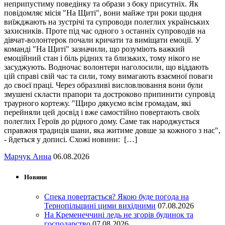
неприпустиму поведінку та образи з боку присутніх. Як
повідомляє місія "На Щиті", вони майже три роки щодня
виїжджають на зустрічі та супроводи полеглих українських
захисників. Проте під час одного з останніх супроводів на
дівчат-волонтерок почали кричати та виміщати емоції. У
команді "На Щиті" зазначили, що розуміють важкий
емоційний стан і біль рідних та близьких, тому нікого не
засуджують. Водночас волонтери наголосили, що віддають
цій справі свій час та сили, тому вимагають взаємної поваги
до своєї праці. Через образливі висловлювання вони були
змушені скласти прапори та достроково припинити супровід
траурного кортежу. "Щиро дякуємо всім громадам, які
перейняли цей досвід і вже самостійно повертають своїх
полеглих Героїв до рідного дому. Саме так народжується
справжня традиція шани, яка житиме довше за кожного з нас",
- йдеться у дописі. Схожі новини: […]
Марчук Анна
06.08.2026
Новини
Спека повертається? Якою буде погода на
Тернопільщині цими вихідними
07.08.2026
На Кременеччині ледь не згорів будинок та
господарство
07.08.2026