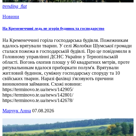
trending_flat
Новини
На Кременеччині ледь не згорів будинок та господарство
На Кременеччині горіла господарська будівля. Пожежникам
вдалось врятували тварин. У селі Жолобки Шумської громади
сталася пожежа в господарській будівлі. Про це повідомили в
Головному управлінні ДСНС України у Тернопільській
області. Вогонь охопив площу у 60 квадратних метрів, проте
рятувальникам вдалося приборкати полум'я. Врятували
житловий будинок, суміжну господарську споруду та 10
свійських тварин. Наразі фахівці з'ясовують причини
виникнення займання. Схожі новини:
https://terminovo.te.ua/news/142905/
https://terminovo.te.ua/news/142801/
https://terminovo.te.ua/news/142678/
Марчук Анна
07.08.2026