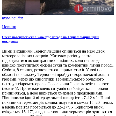
trending_flat
Новини
Спека повертається? Якою буде погода на Тернопільщині цими
вихідними
Цими вихідними Тернопільщина опиниться на межі двох
метеорологічних настроїв. Жителям регіону варто
підготуватися до контрастних вихідних, коли непогода
швидко поступиться місцем сухій та комфортній літній погоді.
Субота, 8 серпня, розпочнеться з примх стихії. Уночі по
області та в самому Тернополі пройдуть короткочасні дощі з
грозами, через що синоптики Тернопільського обласного
центру з гідрометеорології оголосили І рівень небезпечності
(жовтий). Проте вже вдень ситуація стабілізується — опади
припиняться, а небо вкриється хмарами з проясненнями.
Північно-західний вітер дутиме зі швидкістю 7–12 м/с. Нічні
показники термометрів коливатимуться в межах 15–20° тепла,
а вдень повітря прогріється до 22–27°. У Тернополі вночі
очікується 15–17°, а вдень стовпчики термометрів зупиняться