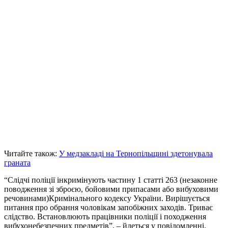
Читайте також:
У медзакладі на Тернопільщині здетонувала
граната
“Слідчі поліції інкримінують частину 1 статті 263 (незаконне
поводження зі зброєю, бойовими припасами або вибуховими
речовинами)Кримінального кодексу України. Вирішується
питання про обрання чоловікам запобіжних заходів. Триває
слідство. Встановлюють працівники поліції і походження
вибухонебезпечних предметів”, – йдеться у повідомленні.