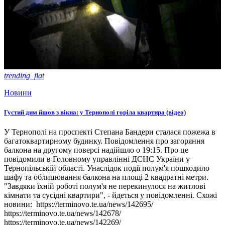
trending_flat
Новини
Густий дим йшов з вікна: у Тернополі горіла квартира (відео)
У Тернополі на проспекті Степана Бандери сталася пожежа в
багатоквартирному будинку. Повідомлення про загоряння
балкона на другому поверсі надійшло о 19:15. Про це
повідомили в Головному управлінні ДСНС України у
Тернопільській області. Унаслідок події полум'я пошкодило
шафу та облицювання балкона на площі 2 квадратні метри.
"Завдяки їхній роботі полум'я не перекинулося на житлові
кімнати та сусідні квартири", - йдеться у повідомленні. Схожі
новини: https://terminovo.te.ua/news/142695/
https://terminovo.te.ua/news/142678/
https://terminovo.te.ua/news/142269/