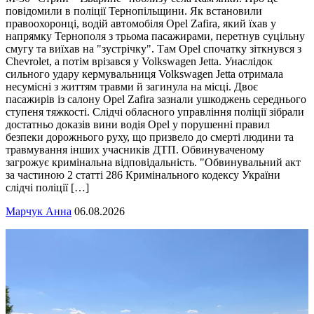
повідомили в поліції Тернопільщини. Як встановили
правоохоронці, водій автомобіля Opel Zafira, який їхав у
напрямку Тернополя з трьома пасажирами, перетнув суцільну
смугу та виїхав на "зустрічку". Там Opel спочатку зіткнувся з
Chevrolet, а потім врізався у Volkswagen Jetta. Унаслідок
сильного удару кермувальниця Volkswagen Jetta отримала
несумісні з життям травми й загинула на місці. Двоє
пасажирів із салону Opel Zafira зазнали ушкоджень середнього
ступеня тяжкості. Слідчі обласного управління поліції зібрали
достатньо доказів вини водія Opel у порушенні правил
безпеки дорожнього руху, що призвело до смерті людини та
травмування інших учасників ДТП. Обвинуваченому
загрожує кримінальна відповідальність. "Обвинувальний акт
за частиною 2 статті 286 Кримінального кодексу України
слідчі поліції […]
Марчук Анна
06.08.2026