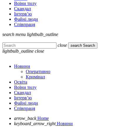
Воїни тилу
Скандал
Інтерв’ю
Файні люди
Співпраця
search
menu
lightbulb_outline
close
search
Search
lightbulb_outline
close
Новини
Оперативно
Кримінал
Освіта
Воїни тилу
Скандал
Інтерв’ю
Файні люди
Співпраця
arrow_back
Home
keyboard_arrow_right
Новини