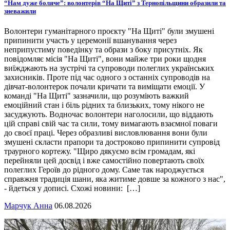
“Нам дуже боляче”: волонтерів “На Щиті” з Тернопільщини образили та
зневажили
Волонтери гуманітарного проєкту "На Щиті" були змушені
припинити участь у церемонії вшанування через
неприпустиму поведінку та образи з боку присутніх. Як
повідомляє місія "На Щиті", вони майже три роки щодня
виїжджають на зустрічі та супроводи полеглих українських
захисників. Проте під час одного з останніх супроводів на
дівчат-волонтерок почали кричати та виміщати емоції. У
команді "На Щиті" зазначили, що розуміють важкий
емоційний стан і біль рідних та близьких, тому нікого не
засуджують. Водночас волонтери наголосили, що віддають
цій справі свій час та сили, тому вимагають взаємної поваги
до своєї праці. Через образливі висловлювання вони були
змушені скласти прапори та достроково припинити супровід
траурного кортежу. "Щиро дякуємо всім громадам, які
перейняли цей досвід і вже самостійно повертають своїх
полеглих Героїв до рідного дому. Саме так народжується
справжня традиція шани, яка житиме довше за кожного з нас",
- йдеться у дописі. Схожі новини: […]
Марчук Анна
06.08.2026