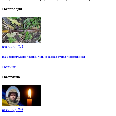
Попередня
trending_flat
На Тернопільщині чоловік ледь не зарізав сусіда через ревнощі
Новини
Наступна
trending_flat