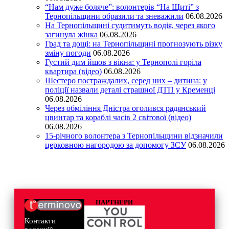
“Нам дуже боляче”: волонтерів “На Щиті” з
Тернопільщини образили та зневажили
06.08.2026
На Тернопільщині судитимуть водія, через якого
загинула жінка
06.08.2026
Град та дощі: на Тернопільщині прогнозують різку
зміну погоди
06.08.2026
Густий дим йшов з вікна: у Тернополі горіла
квартира (відео)
06.08.2026
Шестеро постраждалих, серед них – дитина: у
поліції назвали деталі страшної ДТП у Кременці
06.08.2026
Через обміління Дністра оголився радянський
цвинтар та кораблі часів 2 світової (відео)
06.08.2026
15-річного волонтера з Тернопільщини відзначили
церковною нагородою за допомогу ЗСУ
06.08.2026
ПАРТНЕРИ
Контакти