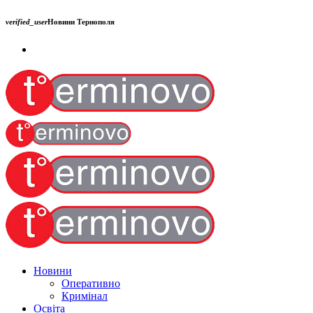
verified_user
Новини Тернополя
Новини
Оперативно
Кримінал
Освіта