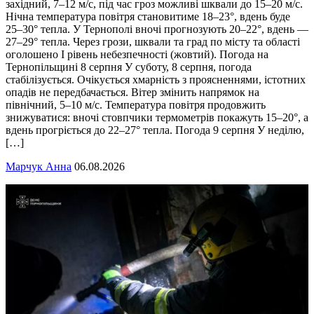
західний, 7–12 м/с, під час гроз можливі шквали до 15–20 м/с.
Нічна температура повітря становитиме 18–23°, вдень буде
25–30° тепла. У Тернополі вночі прогнозують 20–22°, вдень —
27–29° тепла. Через грози, шквали та град по місту та області
оголошено І рівень небезпечності (жовтий). Погода на
Тернопільщині 8 серпня У суботу, 8 серпня, погода
стабілізується. Очікується хмарність з проясненнями, істотних
опадів не передбачається. Вітер змінить напрямок на
північний, 5–10 м/с. Температура повітря продовжить
знижуватися: вночі стовпчики термометрів покажуть 15–20°, а
вдень прогріється до 22–27° тепла. Погода 9 серпня У неділю,
[…]
Марчук Анна
06.08.2026