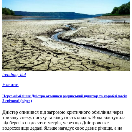
trending_flat
Новини
Через обміління Дністра оголився радянський цвинтар та кораблі часів
2 світової (відео)
Дністер опинився під загрозою критичного обміління через
тривалу спеку, посуху та відсутність опадів. Вода відступила
від берегів на десятки метрів, через що Дністровське
водосховище дедалі більше нагадує своє давнє річище, а на