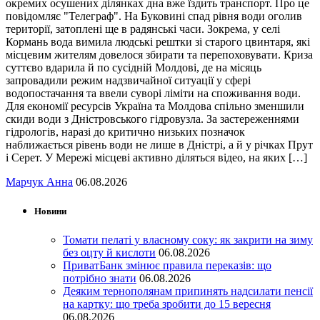
окремих осушених ділянках дна вже їздить транспорт. Про це
повідомляє "Телеграф". На Буковині спад рівня води оголив
території, затоплені ще в радянські часи. Зокрема, у селі
Кормань вода вимила людські рештки зі старого цвинтаря, які
місцевим жителям довелося збирати та перепоховувати. Криза
суттєво вдарила й по сусідній Молдові, де на місяць
запровадили режим надзвичайної ситуації у сфері
водопостачання та ввели суворі ліміти на споживання води.
Для економії ресурсів Україна та Молдова спільно зменшили
скиди води з Дністровського гідровузла. За застереженнями
гідрологів, наразі до критично низьких позначок
наближається рівень води не лише в Дністрі, а й у річках Прут
і Серет. У Мережі місцеві активно діляться відео, на яких […]
Марчук Анна
06.08.2026
Новини
Томати пелаті у власному соку: як закрити на зиму
без оцту й кислоти
06.08.2026
ПриватБанк змінює правила переказів: що
потрібно знати
06.08.2026
Деяким тернополянам припинять надсилати пенсії
на картку: що треба зробити до 15 вересня
06.08.2026