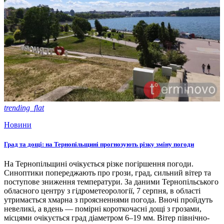
trending_flat
Новини
Град та дощі: на Тернопільщині прогнозують різку зміну погоди
На Тернопільщині очікується різке погіршення погоди.
Синоптики попереджають про грози, град, сильний вітер та
поступове зниження температури. За даними Тернопільського
обласного центру з гідрометеорології, 7 серпня, в області
утримається хмарна з проясненнями погода. Вночі пройдуть
невеликі, а вдень — помірні короткочасні дощі з грозами,
місцями очікується град діаметром 6–19 мм. Вітер північно-