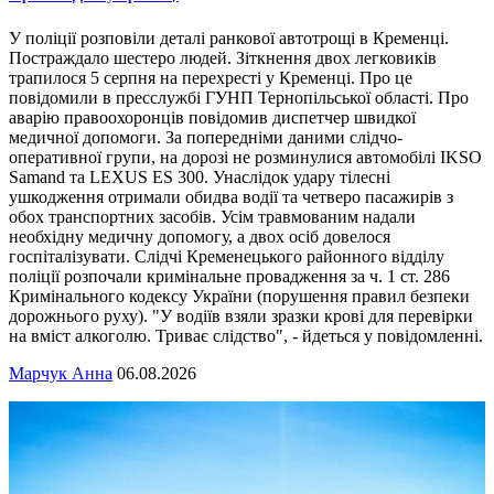
У поліції розповіли деталі ранкової автотрощі в Кременці.
Постраждало шестеро людей. Зіткнення двох легковиків
трапилося 5 серпня на перехресті у Кременці. Про це
повідомили в пресслужбі ГУНП Тернопільської області. Про
аварію правоохоронців повідомив диспетчер швидкої
медичної допомоги. За попередніми даними слідчо-
оперативної групи, на дорозі не розминулися автомобілі IKSO
Samand та LEXUS ES 300. Унаслідок удару тілесні
ушкодження отримали обидва водії та четверо пасажирів з
обох транспортних засобів. Усім травмованим надали
необхідну медичну допомогу, а двох осіб довелося
госпіталізувати. Слідчі Кременецького районного відділу
поліції розпочали кримінальне провадження за ч. 1 ст. 286
Кримінального кодексу України (порушення правил безпеки
дорожнього руху). "У водіїв взяли зразки крові для перевірки
на вміст алкоголю. Триває слідство", - йдеться у повідомленні.
Марчук Анна
06.08.2026