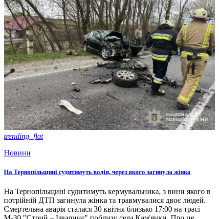
trending_flat
Новини
На Тернопільщині судитимуть водія, через якого загинула жінка
На Тернопільщині судитимуть кермувальника, з вини якого в
потрійній ДТП загинула жінка та травмувалися двоє людей.
Смертельна аварія сталася 30 квітня близько 17:00 на трасі
М-30 "Стрий – Ізварине" поблизу села Кам'янки. Про це