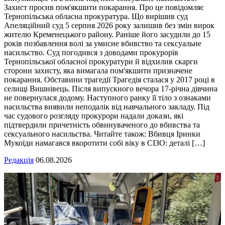
Захист просив пом'якшити покарання. Про це повідомляє
Тернопільська обласна прокуратура. Що вирішив суд
Апеляційний суд 5 серпня 2026 року залишив без змін вирок
жителю Кременецького району. Раніше його засудили до 15
років позбавлення волі за умисне вбивство та сексуальне
насильство. Суд погодився з доводами прокурорів
Тернопільської обласної прокуратури й відхилив скарги
сторони захисту, яка вимагала пом'якшити призначене
покарання. Обставини трагедії Трагедія сталася у 2017 році в
селищі Вишнівець. Після випускного вечора 17-річна дівчина
не повернулася додому. Наступного ранку її тіло з ознаками
насильства виявили неподалік від навчального закладу. Під
час судового розгляду прокурори надали докази, які
підтвердили причетність обвинуваченого до вбивства та
сексуального насильства. Читайте також: Вбивця Іринки
Мукоїди намагався вкоротити собі віку в СІЗО: деталі […]
Редакція
06.08.2026