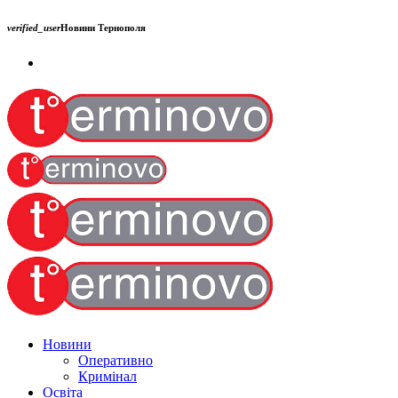
verified_user
Новини Тернополя
Новини
Оперативно
Кримінал
Освіта