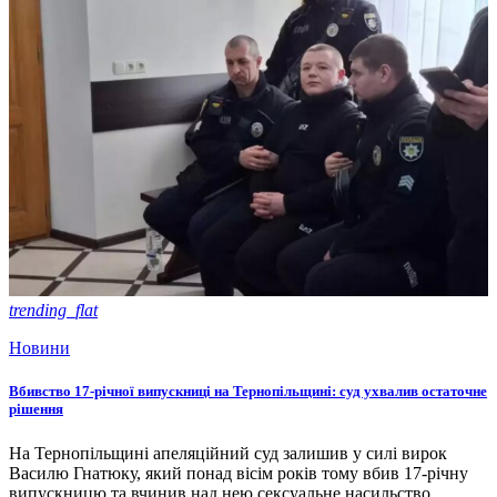
trending_flat
Новини
Вбивство 17-річної випускниці на Тернопільщині: суд ухвалив остаточне
рішення
На Тернопільщині апеляційний суд залишив у силі вирок
Василю Гнатюку, який понад вісім років тому вбив 17-річну
випускницю та вчинив над нею сексуальне насильство.