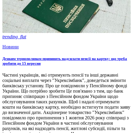
trending_flat
Новини
Деяким тернополянам припинять надсилати пенсії на картку: що треба
зробити до 15 вересня
Частині українців, які отримують пенсії та інші державні
соціальні виплати через "Укрексімбанк", доведеться змінити
банківську установу. Про це повідомили у Пенсійному фонді
України. Що потрібно зробити Це пов'язано з тим, що банк
припиняє співпрацю з Пенсійним фондом України щодо
обслуговування таких рахунків. Щоб і надалі отримувати
кошти на банківську картку, необхідно встигнути подати заяву
до визначеної дати. Акціонерне товариство "Укрексімбанк"
повідомило про припинення з 1 жовтня 2026 року співпраці з
Пенсійним фондом України в частині обслуговування
рахунків, на які надходять пенсії, житлові субсидії, пільги та