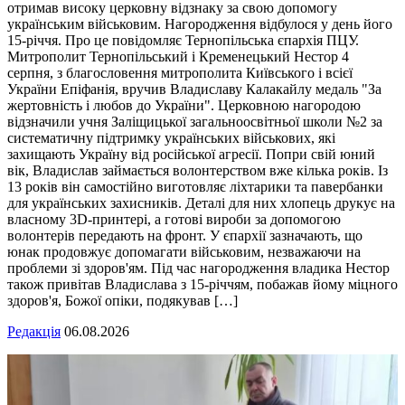
отримав високу церковну відзнаку за свою допомогу
українським військовим. Нагородження відбулося у день його
15-річчя. Про це повідомляє Тернопільська єпархія ПЦУ.
Митрополит Тернопільський і Кременецький Нестор 4
серпня, з благословення митрополита Київського і всієї
України Епіфанія, вручив Владиславу Калакайлу медаль "За
жертовність і любов до України". Церковною нагородою
відзначили учня Заліщицької загальноосвітньої школи №2 за
систематичну підтримку українських військових, які
захищають Україну від російської агресії. Попри свій юний
вік, Владислав займається волонтерством вже кілька років. Із
13 років він самостійно виготовляє ліхтарики та павербанки
для українських захисників. Деталі для них хлопець друкує на
власному 3D-принтері, а готові вироби за допомогою
волонтерів передають на фронт. У єпархії зазначають, що
юнак продовжує допомагати військовим, незважаючи на
проблеми зі здоров'ям. Під час нагородження владика Нестор
також привітав Владислава з 15-річчям, побажав йому міцного
здоров'я, Божої опіки, подякував […]
Редакція
06.08.2026