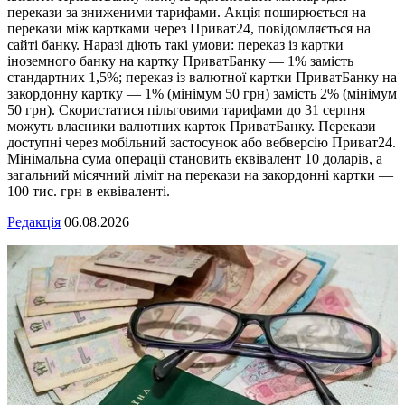
перекази за зниженими тарифами. Акція поширюється на
перекази між картками через Приват24, повідомляється на
сайті банку. Наразі діють такі умови: переказ із картки
іноземного банку на картку ПриватБанку — 1% замість
стандартних 1,5%; переказ із валютної картки ПриватБанку на
закордонну картку — 1% (мінімум 50 грн) замість 2% (мінімум
50 грн). Скористатися пільговими тарифами до 31 серпня
можуть власники валютних карток ПриватБанку. Перекази
доступні через мобільний застосунок або вебверсію Приват24.
Мінімальна сума операції становить еквівалент 10 доларів, а
загальний місячний ліміт на перекази на закордонні картки —
100 тис. грн в еквіваленті.
Редакція
06.08.2026