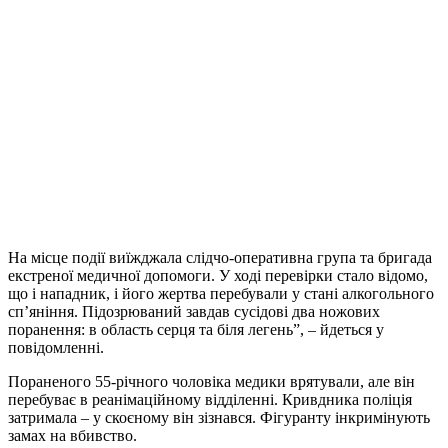
На місце події виїжджала слідчо-оперативна група та бригада
екстреної медичної допомоги. У ході перевірки стало відомо,
що і нападник, і його жертва перебували у стані алкогольного
сп’яніння. Підозрюваний завдав сусідові два ножових
поранення: в область серця та біля легень”, – йдеться у
повідомленні.
Пораненого 55-річного чоловіка медики врятували, але він
перебуває в реанімаційному відділенні. Кривдника поліція
затримала – у скоєному він зізнався. Фігуранту інкримінують
замах на вбивство.