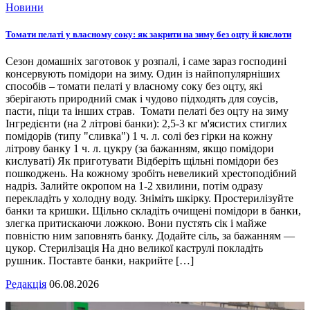
Новини
Томати пелаті у власному соку: як закрити на зиму без оцту й кислоти
Сезон домашніх заготовок у розпалі, і саме зараз господині
консервують помідори на зиму. Один із найпопулярніших
способів – томати пелаті у власному соку без оцту, які
зберігають природний смак і чудово підходять для соусів,
пасти, піци та інших страв. Томати пелаті без оцту на зиму
Інгредієнти (на 2 літрові банки): 2,5-3 кг м'ясистих стиглих
помідорів (типу "сливка") 1 ч. л. солі без гірки на кожну
літрову банку 1 ч. л. цукру (за бажанням, якщо помідори
кислуваті) Як приготувати Відберіть щільні помідори без
пошкоджень. На кожному зробіть невеликий хрестоподібний
надріз. Залийте окропом на 1-2 хвилини, потім одразу
перекладіть у холодну воду. Зніміть шкірку. Простерилізуйте
банки та кришки. Щільно складіть очищені помідори в банки,
злегка притискаючи ложкою. Вони пустять сік і майже
повністю ним заповнять банку. Додайте сіль, за бажанням —
цукор. Стерилізація На дно великої каструлі покладіть
рушник. Поставте банки, накрийте […]
Редакція
06.08.2026