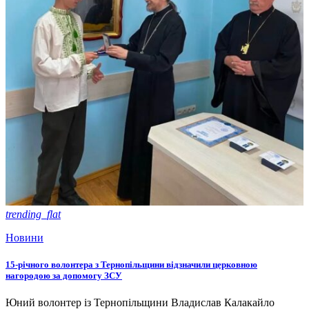
trending_flat
Новини
15-річного волонтера з Тернопільщини відзначили церковною
нагородою за допомогу ЗСУ
Юний волонтер із Тернопільщини Владислав Калакайло