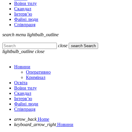
Воїни тилу
Скандал
Інтерв’ю
Файні люди
Співпраця
search
menu
lightbulb_outline
close
search
Search
lightbulb_outline
close
Новини
Оперативно
Кримінал
Освіта
Воїни тилу
Скандал
Інтерв’ю
Файні люди
Співпраця
arrow_back
Home
keyboard_arrow_right
Новини