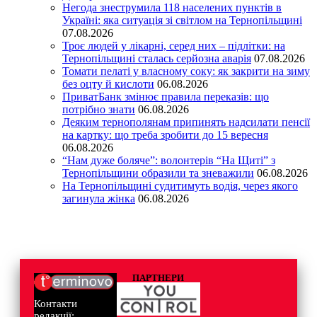
Негода знеструмила 118 населених пунктів в
Україні: яка ситуація зі світлом на Тернопільщині
07.08.2026
Троє людей у лікарні, серед них – підлітки: на
Тернопільщині сталась серйозна аварія
07.08.2026
Томати пелаті у власному соку: як закрити на зиму
без оцту й кислоти
06.08.2026
ПриватБанк змінює правила переказів: що
потрібно знати
06.08.2026
Деяким тернополянам припинять надсилати пенсії
на картку: що треба зробити до 15 вересня
06.08.2026
“Нам дуже боляче”: волонтерів “На Щиті” з
Тернопільщини образили та зневажили
06.08.2026
На Тернопільщині судитимуть водія, через якого
загинула жінка
06.08.2026
ПАРТНЕРИ
Контакти
редакції: