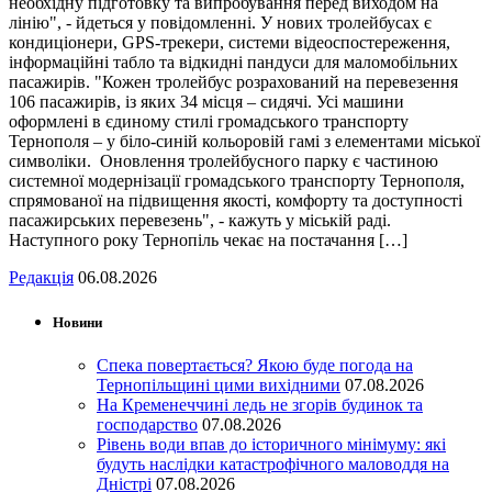
необхідну підготовку та випробування перед виходом на
лінію", - йдеться у повідомленні. У нових тролейбусах є
кондиціонери, GPS-трекери, системи відеоспостереження,
інформаційні табло та відкидні пандуси для маломобільних
пасажирів. "Кожен тролейбус розрахований на перевезення
106 пасажирів, із яких 34 місця – сидячі. Усі машини
оформлені в єдиному стилі громадського транспорту
Тернополя – у біло-синій кольоровій гамі з елементами міської
символіки. Оновлення тролейбусного парку є частиною
системної модернізації громадського транспорту Тернополя,
спрямованої на підвищення якості, комфорту та доступності
пасажирських перевезень", - кажуть у міській раді.
Наступного року Тернопіль чекає на постачання […]
Редакція
06.08.2026
Новини
Спека повертається? Якою буде погода на
Тернопільщині цими вихідними
07.08.2026
На Кременеччині ледь не згорів будинок та
господарство
07.08.2026
Рівень води впав до історичного мінімуму: які
будуть наслідки катастрофічного маловоддя на
Дністрі
07.08.2026