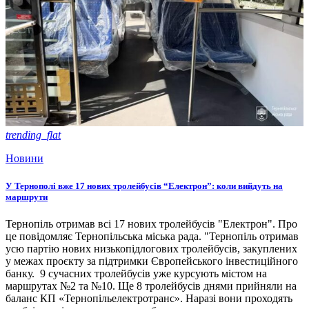
trending_flat
Новини
У Тернополі вже 17 нових тролейбусів “Електрон”: коли вийдуть на
маршрути
Тернопіль отримав всі 17 нових тролейбусів "Електрон". Про
це повідомляє Тернопільська міська рада. "Тернопіль отримав
усю партію нових низькопідлогових тролейбусів, закуплених
у межах проєкту за підтримки Європейського інвестиційного
банку. 9 сучасних тролейбусів уже курсують містом на
маршрутах №2 та №10. Ще 8 тролейбусів днями прийняли на
баланс КП «Тернопільелектротранс». Наразі вони проходять