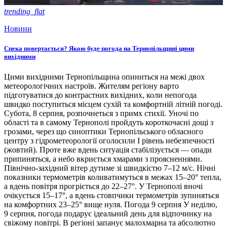
trending_flat
Новини
Спека повертається? Якою буде погода на Тернопільщині цими
вихідними
Цими вихідними Тернопільщина опиниться на межі двох
метеорологічних настроїв. Жителям регіону варто
підготуватися до контрастних вихідних, коли непогода
швидко поступиться місцем сухій та комфортній літній погоді.
Субота, 8 серпня, розпочнеться з примх стихії. Уночі по
області та в самому Тернополі пройдуть короткочасні дощі з
грозами, через що синоптики Тернопільського обласного
центру з гідрометеорології оголосили І рівень небезпечності
(жовтий). Проте вже вдень ситуація стабілізується — опади
припиняться, а небо вкриється хмарами з проясненнями.
Північно-західний вітер дутиме зі швидкістю 7–12 м/с. Нічні
показники термометрів коливатимуться в межах 15–20° тепла,
а вдень повітря прогріється до 22–27°. У Тернополі вночі
очікується 15–17°, а вдень стовпчики термометрів зупиняться
на комфортних 23–25° вище нуля. Погода 9 серпня У неділю,
9 серпня, погода подарує ідеальний день для відпочинку на
свіжому повітрі. В регіоні запанує малохмарна та абсолютно