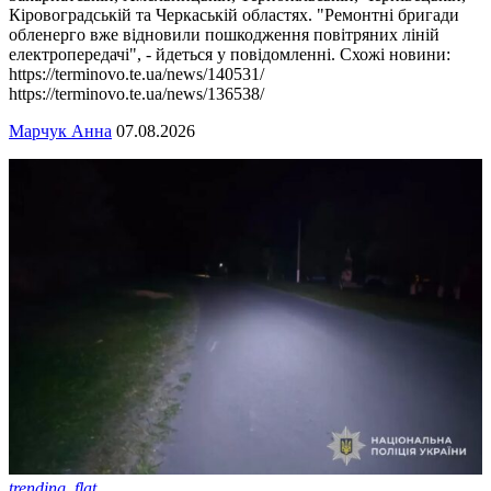
Кіровоградській та Черкаській областях. "Ремонтні бригади
обленерго вже відновили пошкодження повітряних ліній
електропередачі", - йдеться у повідомленні. Схожі новини:
https://terminovo.te.ua/news/140531/
https://terminovo.te.ua/news/136538/
Марчук Анна
07.08.2026
trending_flat