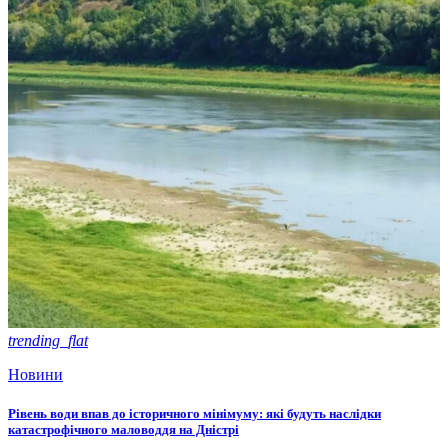
trending_flat
Новини
Рівень води впав до історичного мінімуму: які будуть наслідки
катастрофічного маловоддя на Дністрі