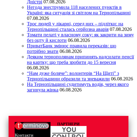
Дністрі
07.08.2026
Негода знеструмила 118 населених пунктів в
Україні: яка ситуація зі світлом на Тернопільщині
07.08.2026
Троє людей у лікарні, серед них – підлітки: на
Тернопільщині сталась серйозна аварія
07.08.2026
Томати пелаті у власному соку: як закрити на зиму
без оцту й кислоти
06.08.2026
ПриватБанк змінює правила переказів: що
потрібно знати
06.08.2026
Деяким тернополянам припинять надсилати пенсії
на картку: що треба зробити до 15 вересня
06.08.2026
“Нам дуже боляче”: волонтерів “На Щиті” з
Тернопільщини образили та зневажили
06.08.2026
На Тернопільщині судитимуть водія, через якого
загинула жінка
06.08.2026
ПАРТНЕРИ
Контакти