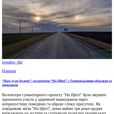
trending_flat
Новини
“Нам дуже боляче”: волонтерів “На Щиті” з Тернопільщини образили та
зневажили
Волонтери гуманітарного проєкту "На Щиті" були змушені
припинити участь у церемонії вшанування через
неприпустиму поведінку та образи з боку присутніх. Як
повідомляє місія "На Щиті", вони майже три роки щодня
виїжджають на зустрічі та супроводи полеглих українських