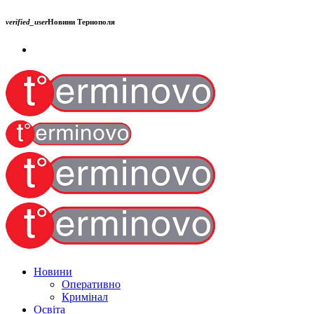
verified_user
Новини Тернополя
Новини
Оперативно
Кримінал
Освіта