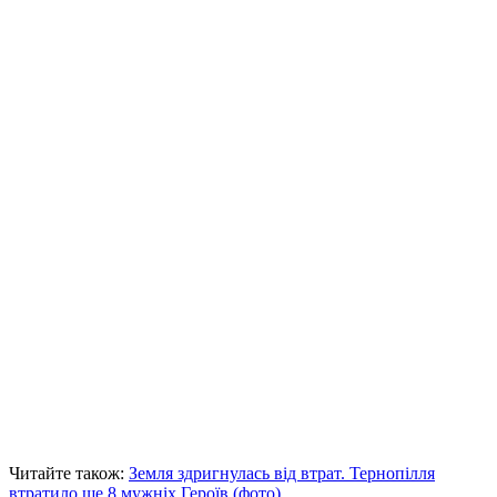
Читайте також:
Земля здригнулась від втрат. Тернопілля
втратило ще 8 мужніх Героїв (фото)