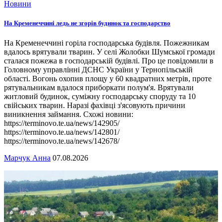
Новини
На Кременеччині ледь не згорів будинок та господарство
На Кременеччині горіла господарська будівля. Пожежникам
вдалось врятували тварин. У селі Жолобки Шумської громади
сталася пожежа в господарській будівлі. Про це повідомили в
Головному управлінні ДСНС України у Тернопільській
області. Вогонь охопив площу у 60 квадратних метрів, проте
рятувальникам вдалося приборкати полум'я. Врятували
житловий будинок, суміжну господарську споруду та 10
свійських тварин. Наразі фахівці з'ясовують причини
виникнення займання. Схожі новини:
https://terminovo.te.ua/news/142905/
https://terminovo.te.ua/news/142801/
https://terminovo.te.ua/news/142678/
Марчук Анна
07.08.2026