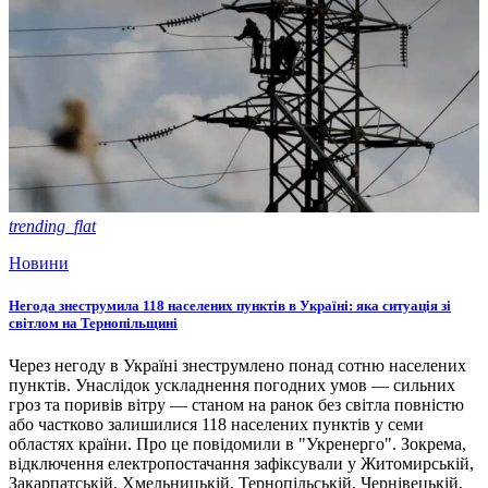
trending_flat
Новини
Негода знеструмила 118 населених пунктів в Україні: яка ситуація зі
світлом на Тернопільщині
Через негоду в Україні знеструмлено понад сотню населених
пунктів. Унаслідок ускладнення погодних умов — сильних
гроз та поривів вітру — станом на ранок без світла повністю
або частково залишилися 118 населених пунктів у семи
областях країни. Про це повідомили в "Укренерго". Зокрема,
відключення електропостачання зафіксували у Житомирській,
Закарпатській, Хмельницькій, Тернопільській, Чернівецькій,