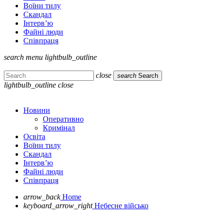
Воїни тилу
Скандал
Інтерв’ю
Файні люди
Співпраця
search
menu
lightbulb_outline
close
search
Search
lightbulb_outline
close
Новини
Оперативно
Кримінал
Освіта
Воїни тилу
Скандал
Інтерв’ю
Файні люди
Співпраця
arrow_back
Home
keyboard_arrow_right
Небесне військо