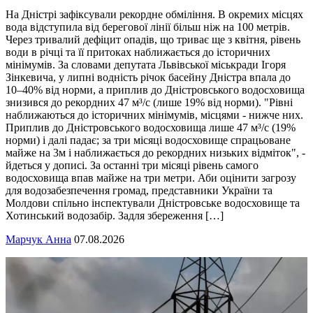
На Дністрі зафіксували рекордне обміління. В окремих місцях
вода відступила від берегової лінії більш ніж на 100 метрів.
Через тривалий дефіцит опадів, що триває ще з квітня, рівень
води в річці та її притоках наближається до історичних
мінімумів. За словами депутата Львівської міськради Ігоря
Зінкевича, у липні водність річок басейну Дністра впала до
10–40% від норми, а приплив до Дністровського водосховища
знизився до рекордних 47 м³/с (лише 19% від норми). "Рівні
наближаються до історичних мінімумів, місцями - нижче них.
Приплив до Дністровського водосховища лише 47 м³/с (19%
норми) і далі падає; за три місяці водосховище спрацьоване
майже на 3м і наближається до рекордних низьких відміток", -
йдеться у дописі. За останні три місяці рівень самого
водосховища впав майже на три метри. Аби оцінити загрозу
для водозабезпечення громад, представники України та
Молдови спільно інспектували Дністровське водосховище та
Хотинський водозабір. Задля збереження […]
Марчук Анна
07.08.2026