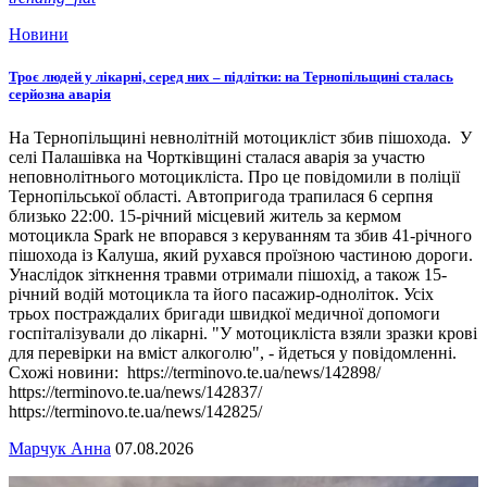
Новини
Троє людей у лікарні, серед них – підлітки: на Тернопільщині сталась
серйозна аварія
На Тернопільщині невнолітній мотоцикліст збив пішохода. У
селі Палашівка на Чортківщині сталася аварія за участю
неповнолітнього мотоцикліста. Про це повідомили в поліції
Тернопільської області. Автопригода трапилася 6 серпня
близько 22:00. 15-річний місцевий житель за кермом
мотоцикла Spark не впорався з керуванням та збив 41-річного
пішохода із Калуша, який рухався проїзною частиною дороги.
Унаслідок зіткнення травми отримали пішохід, а також 15-
річний водій мотоцикла та його пасажир-одноліток. Усіх
трьох постраждалих бригади швидкої медичної допомоги
госпіталізували до лікарні. "У мотоцикліста взяли зразки крові
для перевірки на вміст алкоголю", - йдеться у повідомленні.
Схожі новини: https://terminovo.te.ua/news/142898/
https://terminovo.te.ua/news/142837/
https://terminovo.te.ua/news/142825/
Марчук Анна
07.08.2026