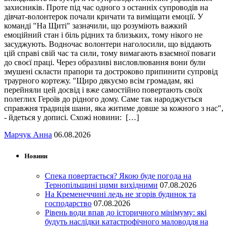
захисників. Проте під час одного з останніх супроводів на
дівчат-волонтерок почали кричати та виміщати емоції. У
команді "На Щиті" зазначили, що розуміють важкий
емоційний стан і біль рідних та близьких, тому нікого не
засуджують. Водночас волонтери наголосили, що віддають
цій справі свій час та сили, тому вимагають взаємної поваги
до своєї праці. Через образливі висловлювання вони були
змушені скласти прапори та достроково припинити супровід
траурного кортежу. "Щиро дякуємо всім громадам, які
перейняли цей досвід і вже самостійно повертають своїх
полеглих Героїв до рідного дому. Саме так народжується
справжня традиція шани, яка житиме довше за кожного з нас",
- йдеться у дописі. Схожі новини: […]
Марчук Анна
06.08.2026
Новини
Спека повертається? Якою буде погода на
Тернопільщині цими вихідними
07.08.2026
На Кременеччині ледь не згорів будинок та
господарство
07.08.2026
Рівень води впав до історичного мінімуму: які
будуть наслідки катастрофічного маловоддя на