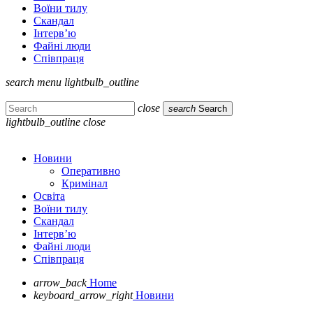
Воїни тилу
Скандал
Інтерв’ю
Файні люди
Співпраця
search
menu
lightbulb_outline
close
search
Search
lightbulb_outline
close
Новини
Оперативно
Кримінал
Освіта
Воїни тилу
Скандал
Інтерв’ю
Файні люди
Співпраця
arrow_back
Home
keyboard_arrow_right
Новини