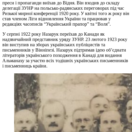
преси і пропаганди виїхав до Відня. Він входив до складу
делегації ЗУНР на польсько-радянських переговорах під час
Ризької мирної конференції 1920 року. У квітні того ж року він
став членом Ліги відновлення України та працював у
редакціях часописів “Український прапор” та “Воля”.
У серпні 1922 року Назарук переїхав до Канади як
надзвичайний представник уряду ЗУНР. 23 лютого 1923 року
він виступив на зборах українських публіцистів та
письменників у Вінніпезі. Назарук підтримав ідею об’єднати
літераторів українського походження в Канаді для видання
Альманаху за участю всіх тодішніх українських письменників
і письменниць країни.