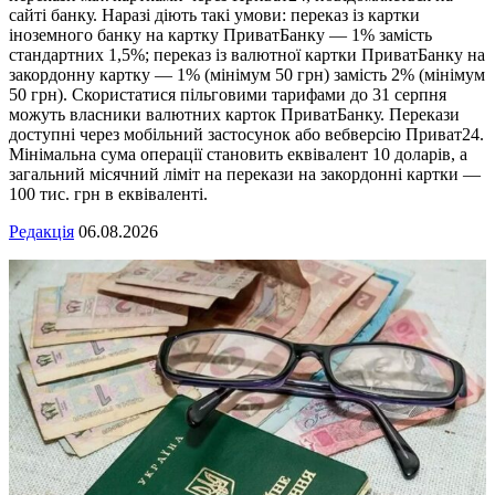
сайті банку. Наразі діють такі умови: переказ із картки
іноземного банку на картку ПриватБанку — 1% замість
стандартних 1,5%; переказ із валютної картки ПриватБанку на
закордонну картку — 1% (мінімум 50 грн) замість 2% (мінімум
50 грн). Скористатися пільговими тарифами до 31 серпня
можуть власники валютних карток ПриватБанку. Перекази
доступні через мобільний застосунок або вебверсію Приват24.
Мінімальна сума операції становить еквівалент 10 доларів, а
загальний місячний ліміт на перекази на закордонні картки —
100 тис. грн в еквіваленті.
Редакція
06.08.2026