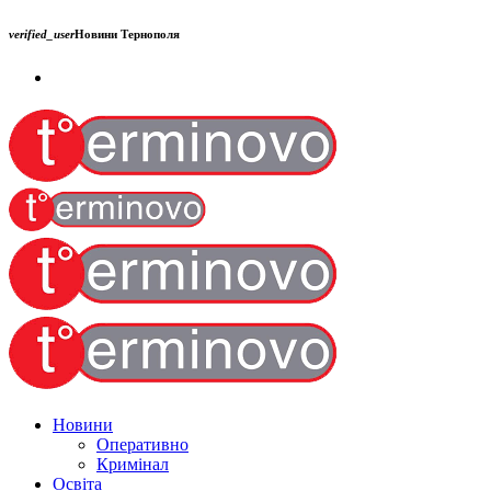
verified_user
Новини Тернополя
Новини
Оперативно
Кримінал
Освіта