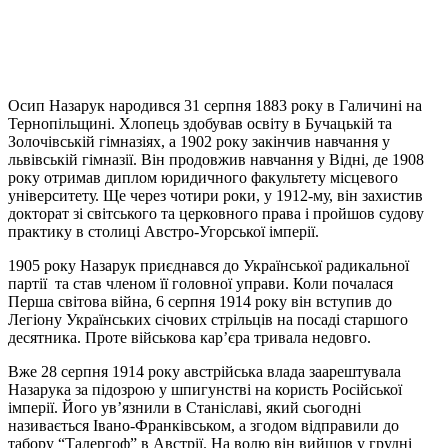
Осип Назарук народився 31 серпня 1883 року в Галичині на
Тернопільщині. Хлопець здобував освіту в Бучацькій та
Золочівській гімназіях, а 1902 року закінчив навчання у
львівській гімназії. Він продовжив навчання у Відні, де 1908
року отримав диплом юридичного факультету місцевого
університету. Ще через чотири роки, у 1912-му, він захистив
докторат зі світського та церковного права і пройшов судову
практику в столиці Австро-Угорської імперії.
1905 року Назарук приєднався до Української радикальної
партії та став членом її головної управи. Коли почалася
Перша світова війна, 6 серпня 1914 року він вступив до
Легіону Українських січових стрільців на посаді старшого
десятника. Проте військова кар’єра тривала недовго.
Вже 28 серпня 1914 року австрійська влада заарештувала
Назарука за підозрою у шпигунстві на користь Російської
імперії. Його ув’язнили в Станіславі, який сьогодні
називається Івано-Франківськом, а згодом відправили до
табору “Талергоф” в Австрії. На волю він вийшов у грудні