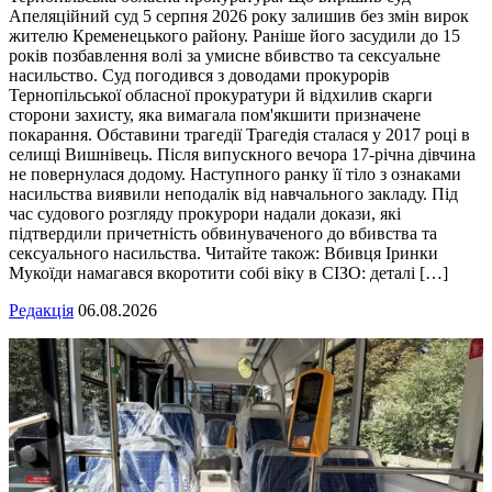
Апеляційний суд 5 серпня 2026 року залишив без змін вирок
жителю Кременецького району. Раніше його засудили до 15
років позбавлення волі за умисне вбивство та сексуальне
насильство. Суд погодився з доводами прокурорів
Тернопільської обласної прокуратури й відхилив скарги
сторони захисту, яка вимагала пом'якшити призначене
покарання. Обставини трагедії Трагедія сталася у 2017 році в
селищі Вишнівець. Після випускного вечора 17-річна дівчина
не повернулася додому. Наступного ранку її тіло з ознаками
насильства виявили неподалік від навчального закладу. Під
час судового розгляду прокурори надали докази, які
підтвердили причетність обвинуваченого до вбивства та
сексуального насильства. Читайте також: Вбивця Іринки
Мукоїди намагався вкоротити собі віку в СІЗО: деталі […]
Редакція
06.08.2026