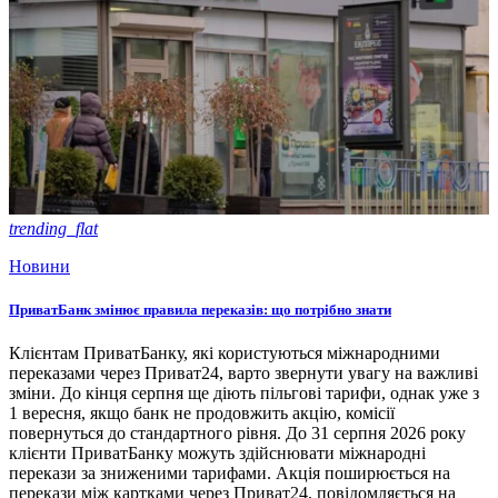
trending_flat
Новини
ПриватБанк змінює правила переказів: що потрібно знати
Клієнтам ПриватБанку, які користуються міжнародними
переказами через Приват24, варто звернути увагу на важливі
зміни. До кінця серпня ще діють пільгові тарифи, однак уже з
1 вересня, якщо банк не продовжить акцію, комісії
повернуться до стандартного рівня. До 31 серпня 2026 року
клієнти ПриватБанку можуть здійснювати міжнародні
перекази за зниженими тарифами. Акція поширюється на
перекази між картками через Приват24, повідомляється на