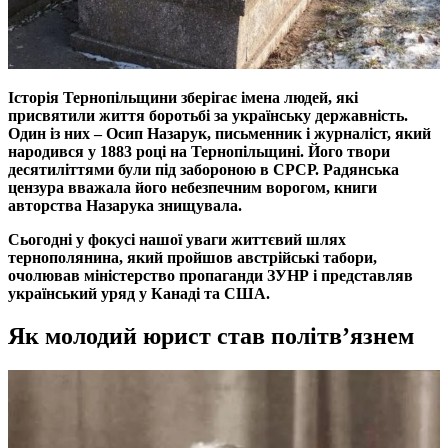
Історія Тернопільщини зберігає імена людей, які
присвятили життя боротьбі за українську державність.
Один із них – Осип Назарук, письменник і журналіст, який
народився у 1883 році на Тернопільщині. Його твори
десятиліттями були під забороною в СРСР. Радянська
цензура вважала його небезпечним ворогом, книги
авторства Назарука знищувала.
Сьогодні у фокусі нашої уваги життєвий шлях
тернополянина, який пройшов австрійські табори,
очолював міністерство пропаганди ЗУНР і представляв
український уряд у Канаді та США.
Як молодий юрист став політв’язнем