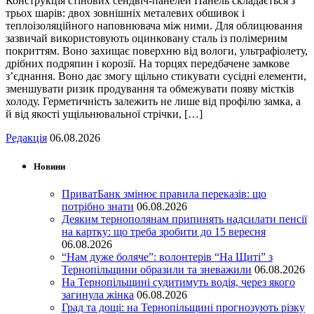
Конструкція стінових сендвіч-панелей Панель складається з
трьох шарів: двох зовнішніх металевих обшивок і
теплоізоляційного наповнювача між ними. Для облицювання
зазвичай використовують оцинковану сталь із полімерним
покриттям. Воно захищає поверхню від вологи, ультрафіолету,
дрібних подряпин і корозії. На торцях передбачене замкове
з’єднання. Воно дає змогу щільно стикувати сусідні елементи,
зменшувати ризик продування та обмежувати появу містків
холоду. Герметичність залежить не лише від профілю замка, а
й від якості ущільнювальної стрічки, […]
Редакція
06.08.2026
Новини
ПриватБанк змінює правила переказів: що
потрібно знати
06.08.2026
Деяким тернополянам припинять надсилати пенсії
на картку: що треба зробити до 15 вересня
06.08.2026
“Нам дуже боляче”: волонтерів “На Щиті” з
Тернопільщини образили та зневажили
06.08.2026
На Тернопільщині судитимуть водія, через якого
загинула жінка
06.08.2026
Град та дощі: на Тернопільщині прогнозують різку