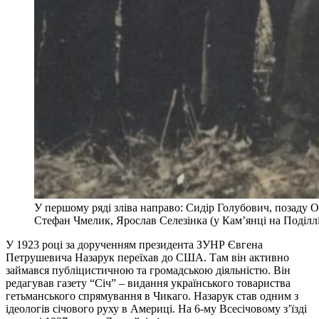
У першому ряді зліва направо: Сидір Голубович, позаду
Стефан Чмелик, Ярослав Селезінка (у Кам’янці на Поділлі,
У 1923 році за дорученням президента ЗУНР Євгена
Петрушевича Назарук переїхав до США. Там він активно
займався публіцистичною та громадською діяльністю. Він
редагував газету “Січ” – видання українського товариства
гетьманського спрямування в Чикаго. Назарук став одним з
ідеологів січового руху в Америці. На 6-му Всесічовому з’їзді