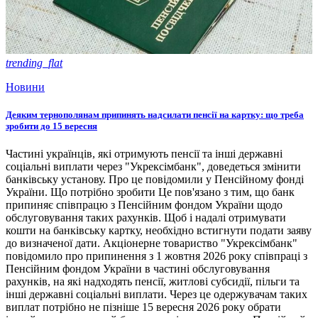
trending_flat
Новини
Деяким тернополянам припинять надсилати пенсії на картку: що треба
зробити до 15 вересня
Частині українців, які отримують пенсії та інші державні
соціальні виплати через "Укрексімбанк", доведеться змінити
банківську установу. Про це повідомили у Пенсійному фонді
України. Що потрібно зробити Це пов'язано з тим, що банк
припиняє співпрацю з Пенсійним фондом України щодо
обслуговування таких рахунків. Щоб і надалі отримувати
кошти на банківську картку, необхідно встигнути подати заяву
до визначеної дати. Акціонерне товариство "Укрексімбанк"
повідомило про припинення з 1 жовтня 2026 року співпраці з
Пенсійним фондом України в частині обслуговування
рахунків, на які надходять пенсії, житлові субсидії, пільги та
інші державні соціальні виплати. Через це одержувачам таких
виплат потрібно не пізніше 15 вересня 2026 року обрати