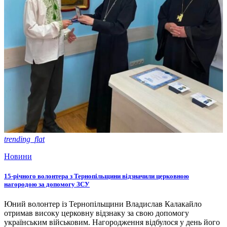
trending_flat
Новини
15-річного волонтера з Тернопільщини відзначили церковною
нагородою за допомогу ЗСУ
Юний волонтер із Тернопільщини Владислав Калакайло
отримав високу церковну відзнаку за свою допомогу
українським військовим. Нагородження відбулося у день його