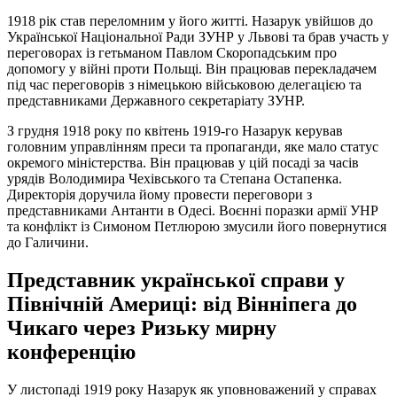
1918 рік став переломним у його житті. Назарук увійшов до
Української Національної Ради ЗУНР у Львові та брав участь у
переговорах із гетьманом Павлом Скоропадським про
допомогу у війні проти Польщі. Він працював перекладачем
під час переговорів з німецькою військовою делегацією та
представниками Державного секретаріату ЗУНР.
З грудня 1918 року по квітень 1919-го Назарук керував
головним управлінням преси та пропаганди, яке мало статус
окремого міністерства. Він працював у цій посаді за часів
урядів Володимира Чехівського та Степана Остапенка.
Директорія доручила йому провести переговори з
представниками Антанти в Одесі. Воєнні поразки армії УНР
та конфлікт із Симоном Петлюрою змусили його повернутися
до Галичини.
Представник української справи у
Північній Америці: від Вінніпега до
Чикаго через Ризьку мирну
конференцію
У листопаді 1919 року Назарук як уповноважений у справах