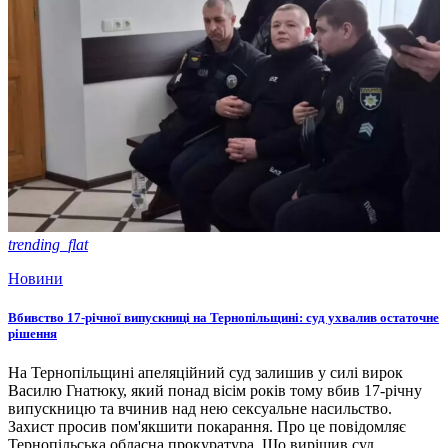
trending_flat
Новини
Вбивство 17-річної випускниці на Тернопільщині: суд ухвалив остаточне
рішення
На Тернопільщині апеляційний суд залишив у силі вирок
Василю Гнатюку, який понад вісім років тому вбив 17-річну
випускницю та вчинив над нею сексуальне насильство.
Захист просив пом'якшити покарання. Про це повідомляє
Тернопільська обласна прокуратура. Що вирішив суд