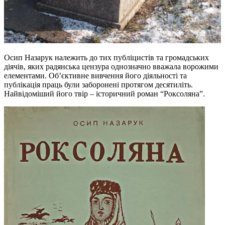
Осип Назарук належить до тих публіцистів та громадських
діячів, яких радянська цензура однозначно вважала ворожими
елементами. Об’єктивне вивчення його діяльності та
публікація праць були заборонені протягом десятиліть.
Найвідоміший його твір – історичний роман “Роксоляна”.