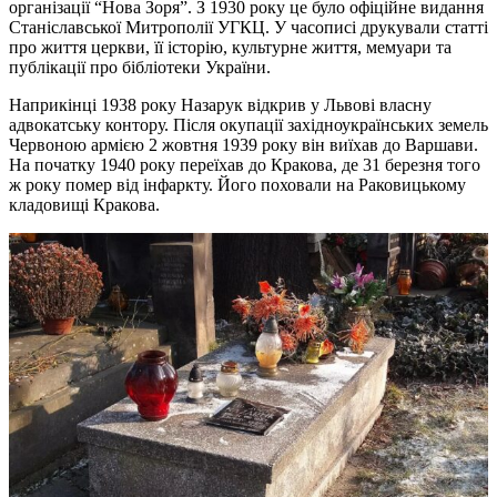
організації “Нова Зоря”. З 1930 року це було офіційне видання
Станіславської Митрополії УГКЦ. У часописі друкували статті
про життя церкви, її історію, культурне життя, мемуари та
публікації про бібліотеки України.
Наприкінці 1938 року Назарук відкрив у Львові власну
адвокатську контору. Після окупації західноукраїнських земель
Червоною армією 2 жовтня 1939 року він виїхав до Варшави.
На початку 1940 року переїхав до Кракова, де 31 березня того
ж року помер від інфаркту. Його поховали на Раковицькому
кладовищі Кракова.