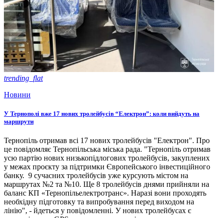
trending_flat
Новини
У Тернополі вже 17 нових тролейбусів “Електрон”: коли вийдуть на
маршрути
Тернопіль отримав всі 17 нових тролейбусів "Електрон". Про
це повідомляє Тернопільська міська рада. "Тернопіль отримав
усю партію нових низькопідлогових тролейбусів, закуплених
у межах проєкту за підтримки Європейського інвестиційного
банку. 9 сучасних тролейбусів уже курсують містом на
маршрутах №2 та №10. Ще 8 тролейбусів днями прийняли на
баланс КП «Тернопільелектротранс». Наразі вони проходять
необхідну підготовку та випробування перед виходом на
лінію", - йдеться у повідомленні. У нових тролейбусах є