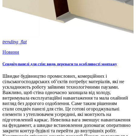
trending_flat
Новини
Сендвіч-панелі для стін: види, переваги та особливості монтажу
Швидке будівництво промислових, комерційних і
сільськогосподарських об’єктів потребує матеріалів, які не
ускладнюють роботу зайвими технологічними паузами.
Важливо, щоб стіна одночасно захищала від холоду,
витримувала експлуатаційні навантаження та мала охайний
вигляд без дорогого оздоблення. Саме таким рішенням
стали сендвіч панелі для стін. Це готові огороджувальні
елементи з утеплювачем усередині, які монтують на
підготовлений каркас. Невелика вага зменшує навантаження
на фундамент, а швидке встановлення допомагає оперативно
закрити контур будівлі та перейти до внутрішніх робіт.