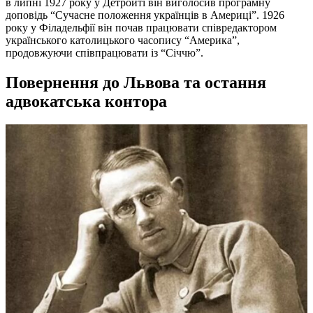
в липні 1927 року у Детройті він виголосив програмну
доповідь “Сучасне положення українців в Америці”. 1926
року у Філадельфії він почав працювати співредактором
українського католицького часопису “Америка”,
продовжуючи співпрацювати із “Січчю”.
Повернення до Львова та остання
адвокатська контора