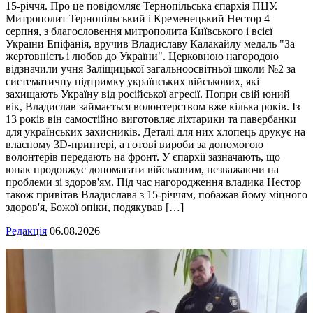
15-річчя. Про це повідомляє Тернопільська єпархія ПЦУ.
Митрополит Тернопільський і Кременецький Нестор 4
серпня, з благословення митрополита Київського і всієї
України Епіфанія, вручив Владиславу Калакайлу медаль "За
жертовність і любов до України". Церковною нагородою
відзначили учня Заліщицької загальноосвітньої школи №2 за
систематичну підтримку українських військових, які
захищають Україну від російської агресії. Попри свій юний
вік, Владислав займається волонтерством вже кілька років. Із
13 років він самостійно виготовляє ліхтарики та павербанки
для українських захисників. Деталі для них хлопець друкує на
власному 3D-принтері, а готові вироби за допомогою
волонтерів передають на фронт. У єпархії зазначають, що
юнак продовжує допомагати військовим, незважаючи на
проблеми зі здоров'ям. Під час нагородження владика Нестор
також привітав Владислава з 15-річчям, побажав йому міцного
здоров'я, Божої опіки, подякував […]
Редакція
06.08.2026