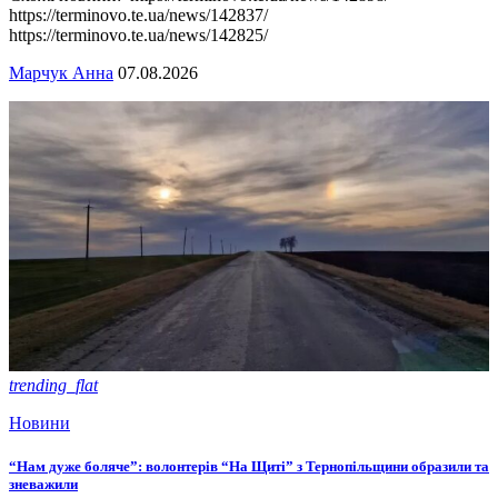
https://terminovo.te.ua/news/142837/
https://terminovo.te.ua/news/142825/
Марчук Анна
07.08.2026
trending_flat
Новини
“Нам дуже боляче”: волонтерів “На Щиті” з Тернопільщини образили та
зневажили