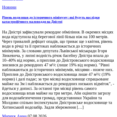
Новини
Рівень води впав до історичного мінімуму: які будуть наслідки
катастрофічного маловоддя на Дністрі
На Дністрі зафіксували рекордне обміління. В окремих місцях
вода відступила від берегової лінії більш ніж на 100 метрів.
Через тривалий дефіцит опадів, що триває ще з квітня, рівень
води в річці та її притоках наближається до історичних
мінімумів. За словами депутата Львівської міськради Ігоря
Зінкевича, у липні водність річок басейну Дністра впала до
10–40% від норми, а приплив до Дністровського водосховища
знизився до рекордних 47 м³/с (лише 19% від норми). "Рівні
наближаються до історичних мінімумів, місцями - нижче них.
Приплив до Дністровського водосховища лише 47 м³/с (19%
норми) і далі падає; за три місяці водосховище спрацьоване
майже на 3м і наближається до рекордних низьких відміток", -
йдеться у дописі. За останні три місяці рівень самого
водосховища впав майже на три метри. Аби оцінити загрозу
для водозабезпечення громад, представники України та
Молдови спільно інспектували Дністровське водосховище та
Хотинський водозабір. Задля збереження […]
Марчук Анна
07.08.2026