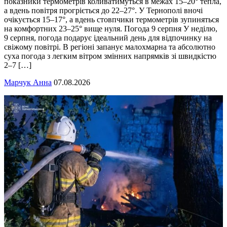
показники термометрів коливатимуться в межах 15–20° тепла,
а вдень повітря прогріється до 22–27°. У Тернополі вночі
очікується 15–17°, а вдень стовпчики термометрів зупиняться
на комфортних 23–25° вище нуля. Погода 9 серпня У неділю,
9 серпня, погода подарує ідеальний день для відпочинку на
свіжому повітрі. В регіоні запанує малохмарна та абсолютно
суха погода з легким вітром змінних напрямків зі швидкістю
2–7 […]
Марчук Анна
07.08.2026