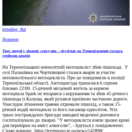
trending_flat
Новини
Троє людей у лікарні, серед них – підлітки: на Тернопільщині сталась
серйозна аварія
На Тернопільщині невнолітній мотоцикліст збив пішохода. У
селі Палашівка на Чортківщині сталася аварія за участю
неповнолітнього мотоцикліста. Про це повідомили в поліції
Тернопільської області. Автопригода трапилася 6 серпня
близько 22:00. 15-річний місцевий житель за кермом
мотоцикла Spark не впорався з керуванням та збив 41-річного
пішохода із Калуша, який рухався проїзною частиною дороги.
Унаслідок зіткнення травми отримали пішохід, а також 15-
річний водій мотоцикла та його пасажир-одноліток. Усіх
трьох постраждалих бригади швидкої медичної допомоги
госпіталізували до лікарні. "У мотоцикліста взяли зразки крові
для перевірки на вміст алкоголю", - йдеться у повідомленні.
Схожі новини: https://terminovo.te.ua/news/142898/