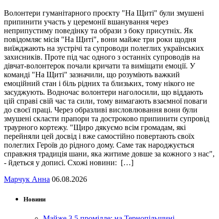
Волонтери гуманітарного проєкту "На Щиті" були змушені
припинити участь у церемонії вшанування через
неприпустиму поведінку та образи з боку присутніх. Як
повідомляє місія "На Щиті", вони майже три роки щодня
виїжджають на зустрічі та супроводи полеглих українських
захисників. Проте під час одного з останніх супроводів на
дівчат-волонтерок почали кричати та виміщати емоції. У
команді "На Щиті" зазначили, що розуміють важкий
емоційний стан і біль рідних та близьких, тому нікого не
засуджують. Водночас волонтери наголосили, що віддають
цій справі свій час та сили, тому вимагають взаємної поваги
до своєї праці. Через образливі висловлювання вони були
змушені скласти прапори та достроково припинити супровід
траурного кортежу. "Щиро дякуємо всім громадам, які
перейняли цей досвід і вже самостійно повертають своїх
полеглих Героїв до рідного дому. Саме так народжується
справжня традиція шани, яка житиме довше за кожного з нас",
- йдеться у дописі. Схожі новини: […]
Марчук Анна
06.08.2026
Новини
Майже 3,5 промілле: на Тернопільщині