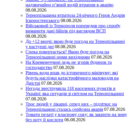
надзвичайно п’яний водій втрапив в аварію
08.08.2026
Тернопільщина втратила 24-річного Героя Андрія
Іскоростенського
08.08.2026
Військовий із Тернополя попередив про спробу
виманити дані бійців під виглядом ВСП
08.08.2026
До +12 вночі: якою буде погода на Тернопільщині
у наступні дні
08.08.2026
Спека повертається? Якою буде погода на
Тернопільщині цими вихідними
07.08.2026
На Кременеччині ледь не згорів будинок та
господарство
07.08.2026
Рівень води впав до історичного мінімуму: які
будуть наслідки катастрофічного маловоддя на
Дністрі
07.08.2026
Негода знеструмила 118 населених пунктів в
Україні: яка ситуація зі світлом на Тернопільщині
07.08.2026
Троє людей у лікарні, серед них – підлітки: на
Тернопільщині сталась серйозна аварія
07.08.2026
Томати пелаті у власному соку: як закрити на зиму
без оцту й кислоти
06.08.2026