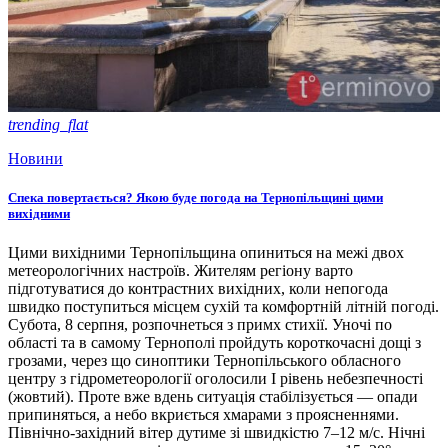
trending_flat
Новини
Спека повертається? Якою буде погода на Тернопільщині цими
вихідними
Цими вихідними Тернопільщина опиниться на межі двох
метеорологічних настроїв. Жителям регіону варто
підготуватися до контрастних вихідних, коли непогода
швидко поступиться місцем сухій та комфортній літній погоді.
Субота, 8 серпня, розпочнеться з примх стихії. Уночі по
області та в самому Тернополі пройдуть короткочасні дощі з
грозами, через що синоптики Тернопільського обласного
центру з гідрометеорології оголосили І рівень небезпечності
(жовтий). Проте вже вдень ситуація стабілізується — опади
припиняться, а небо вкриється хмарами з проясненнями.
Північно-західний вітер дутиме зі швидкістю 7–12 м/с. Нічні