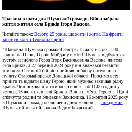
Трагічна втрата для Шумської громади. Війна забрала
життя жителя села Бриків Ігоря Васюка.
Читайте також:
Всього 25 років, ще жити і жити. На фронті
загинув воїн з Тернопільщини
“Шановна Шумська громадо! Завтра, 15 жовтня, об 11:00
годині на Площі Героїв Майдану в місті Шумськ відбудеться
зустріч загиблого Героя Ігоря Васильовича Васюка, жителя
села Бриків. З 27 березня 2024 року він вважався безвісти
зниклим. Останній бій він прийняв поблизу населеного
пункту Старомайорське Донецької області. Просимо всіх
прийти та віддати шану Герою, який мужньо захищав рідну
країну. Чин поховання загиблого воїна – об 11:00 годині у
четвер, 16 жовтня, в селі Бриків. Вічна пам’ять Герою… Щирі
співчуття родині та близьким Захисника. 16 жовтня 2025 року
в Шумській громаді оголошено днем жалоби”, –
повідомив
Шумський міський голова Вадим Боярський.