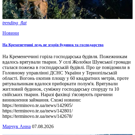
trending_flat
Новини
На Кременеччині ледь не згорів будинок та господарство
На Кременеччині горіла господарська будівля. Пожежникам
вдалось врятували тварин. У селі Жолобки Шумської громади
сталася пожежа в господарській будівлі. Про це повідомили в
Головному управлінні ДСНС України у Тернопільській
області. Вогонь охопив площу у 60 квадратних метрів, проте
рятувальникам вдалося приборкати полум'я. Врятували
житловий будинок, суміжну господарську споруду та 10
свійських тварин. Наразі фахівці з'ясовують причини
виникнення займання. Схожі новини:
https://terminovo.te.ua/news/142905/
https://terminovo.te.ua/news/142801/
https://terminovo.te.ua/news/142678/
Марчук Анна
07.08.2026