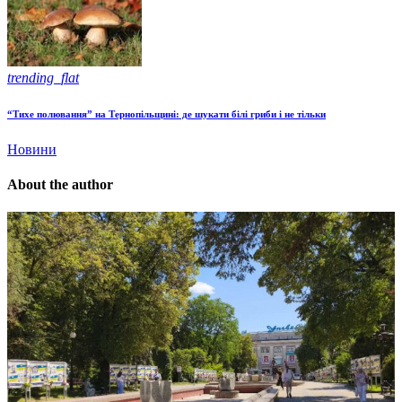
trending_flat
“Тихе полювання” на Тернопільщині: де шукати білі гриби і не тільки
Новини
About the author