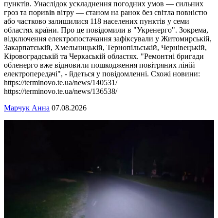
пунктів. Унаслідок ускладнення погодних умов — сильних
гроз та поривів вітру — станом на ранок без світла повністю
або частково залишилися 118 населених пунктів у семи
областях країни. Про це повідомили в "Укренерго". Зокрема,
відключення електропостачання зафіксували у Житомирській,
Закарпатській, Хмельницькій, Тернопільській, Чернівецькій,
Кіровоградській та Черкаській областях. "Ремонтні бригади
обленерго вже відновили пошкодження повітряних ліній
електропередачі", - йдеться у повідомленні. Схожі новини:
https://terminovo.te.ua/news/140531/
https://terminovo.te.ua/news/136538/
Марчук Анна
07.08.2026