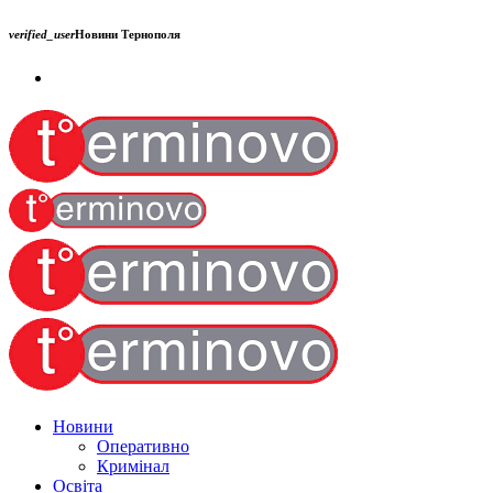
verified_user
Новини Тернополя
Новини
Оперативно
Кримінал
Освіта