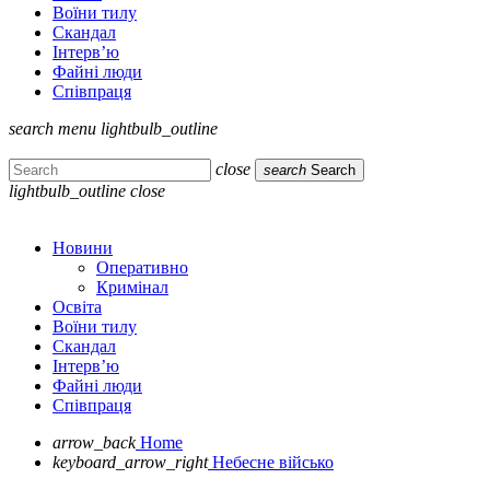
Воїни тилу
Скандал
Інтерв’ю
Файні люди
Співпраця
search
menu
lightbulb_outline
close
search
Search
lightbulb_outline
close
Новини
Оперативно
Кримінал
Освіта
Воїни тилу
Скандал
Інтерв’ю
Файні люди
Співпраця
arrow_back
Home
keyboard_arrow_right
Небесне військо