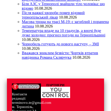
Біля АЗС у Тернополі знайшли тіло чоловіка: що
відомо
10.08.2026
Після важкої хвороби помер відомий
тернопільський лікар
10.08.2026
Масова троща на трасі М-19: є загиблий і поранена
дитина
10.08.2026
Температура впаде на 10 градусів, а вночі буде
дуже холодно: прогноз погоди на Тернопільщині
10.08.2026
Чорнобиль готують до нового наступу, – ЗМІ
10.08.2026
Вважався зниклим безвісти: Чортків втратив
навідника Романа Склярчука
10.08.2026
ПАРТНЕРИ
Контакти
редакції:
terminovo.te@gmail.com
м. Тернопіль,
Кульчицької 2А