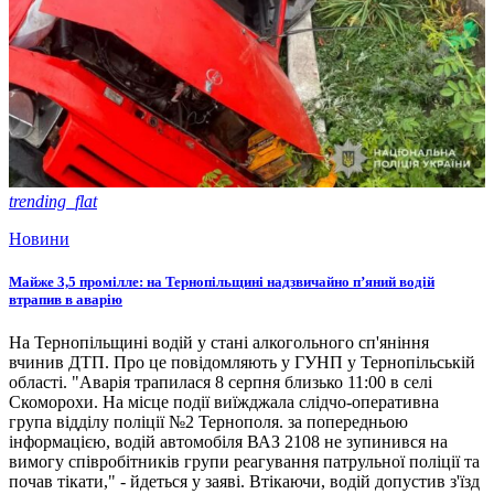
trending_flat
Новини
Майже 3,5 промілле: на Тернопільщині надзвичайно п’яний водій
втрапив в аварію
На Тернопільщині водій у стані алкогольного сп'яніння
вчинив ДТП. Про це повідомляють у ГУНП у Тернопільській
області. "Аварія трапилася 8 серпня близько 11:00 в селі
Скоморохи. На місце події виїжджала слідчо-оперативна
група відділу поліції №2 Тернополя. за попередньою
інформацією, водій автомобіля ВАЗ 2108 не зупинився на
вимогу співробітників групи реагування патрульної поліції та
почав тікати," - йдеться у заяві. Втікаючи, водій допустив з'їзд