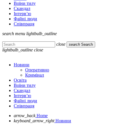
Воїни тилу
Скандал
Інтерв’ю
Файні люди
Співпраця
search
menu
lightbulb_outline
close
search
Search
lightbulb_outline
close
Новини
Оперативно
Кримінал
Освіта
Воїни тилу
Скандал
Інтерв’ю
Файні люди
Співпраця
arrow_back
Home
keyboard_arrow_right
Новини