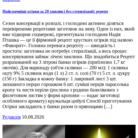
Найсмачніші огірки за 20 хвилин і без стерилізації: рецепт
Сезон консервації в розпалі, і господині активно діляться
перевіреними рецептами заготовок на зиму. Один із них, який
вже підкорив соцмережі, презентувала господиня Надія
Пташка — це її фірмовий рецепт хрустких огірків під назвою
«Фаворит». Головна перевага рецепту — швидкість і
простота: заготовка не потребує стерилізації, а весь процес
консервування займає лічені хвилини. Що знадобиться Рецепт
розрахований на 3 літрові банки огірків (приблизно 1,7 кг
овочів). Для маринаду (об'єм склянки — 200 мл): 1 склянка
оцту 9% 5 склянок води (1 л) 2 ст. л. солі (70 г) 5 ст. л. цукру
(150 г) Закладка в кожну банку: 1 лавровий лист 3 шт.
запашного перцю горошком 6 шт. суміші перців парасолька
кропу та листя періли (рослина з родини базилікових з
фіолетовим листям у формі кропиви — надає заготовці
особливого аромату) кружальця цибулі Спосіб приготування
Огірки закладають у банки разом із прянощами […]
Редакція
10.08.2026