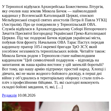
У Тернополі відбулася Архиєрейська Божественна Літургія,
яку очолив наш земляк Микола Бичок — наймолодший
кардинал у Вселенській Католицькій Церкві, єпископ
Мельбурнської єпархії святих апостолів Петра й Павла УГКЦ
(Австралія). Про це повідомили у Тернопільській ОВА.
Служба відбулася в Архикатедральному Соборі Непорочного
Зачаття Пресвятої Богородиці Української Греко-Католицької
Церкви. Під час подорожі Бичок відвідав українські міста,
побував біля фронту. Начальник ОВА Тарас Пастух передав
кардиналу прапор 105-ї окремої бригади ТрО ЗСУ, який
уособлює незламність тернопільських воїнів. Читайте також:
Микола Бичок родом з Тернополя стане наймолодшим
кардиналом "Цей символічний подарунок – відповідь на
запитання: як наша країна вистоює у цій запеклій боротьбі?
Все тому, що нашу армію підтримує простий народ. Хлопці і
дівчата, які не мали жодного бойового досвіду, в перші дні
війни у об’єднались в територіальну оборону і стали пліч-о-
пліч з професійними бійцями. Ті, які сьогодні виконують
складні бойові завдання, ті, які, […]
Редакція
10.08.2026