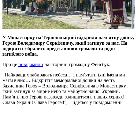
У Монастирку на Тернопільщині відкрили пам’ятну дошку
Герою Володимиру Серкізевичу, який загинув за нас. На
відкритті зібрались представники громади та рідні
загиблого воїна.
Про це
повідомили
на сторінці громади у Фейсбук.
“Найкращих забирають небеса… І пам’ятати їхні імена ми
маєм вічно… Відкриття меморіальної дошки на честь
Захисника Героя – Володимира Серкізевича в Монастирку ,
який загинув за мирне небо та майбутнє нашої України.
Пам’ять про Героїв назавжди залишиться в наших серцях!
Слава Україні! Слава Героям!”, – йдеться у повідомленні.