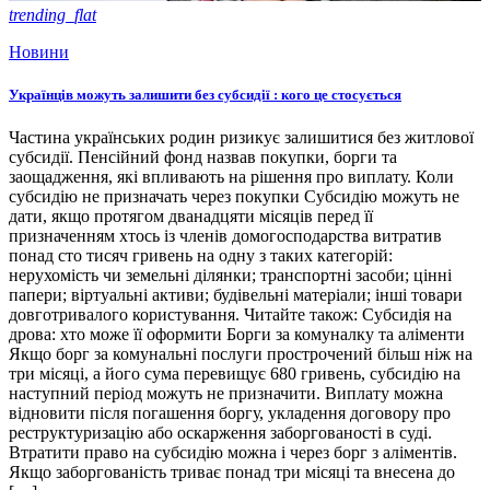
trending_flat
Новини
Українців можуть залишити без субсидії : кого це стосується
Частина українських родин ризикує залишитися без житлової
субсидії. Пенсійний фонд назвав покупки, борги та
заощадження, які впливають на рішення про виплату. Коли
субсидію не призначать через покупки Субсидію можуть не
дати, якщо протягом дванадцяти місяців перед її
призначенням хтось із членів домогосподарства витратив
понад сто тисяч гривень на одну з таких категорій:
нерухомість чи земельні ділянки; транспортні засоби; цінні
папери; віртуальні активи; будівельні матеріали; інші товари
довготривалого користування. Читайте також: Субсидія на
дрова: хто може її оформити Борги за комуналку та аліменти
Якщо борг за комунальні послуги прострочений більш ніж на
три місяці, а його сума перевищує 680 гривень, субсидію на
наступний період можуть не призначити. Виплату можна
відновити після погашення боргу, укладення договору про
реструктуризацію або оскарження заборгованості в суді.
Втратити право на субсидію можна і через борг з аліментів.
Якщо заборгованість триває понад три місяці та внесена до