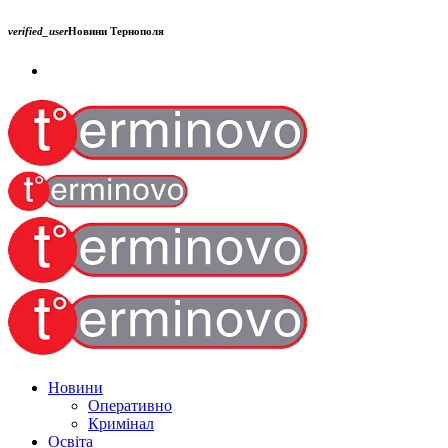
verified_user
Новини Тернополя
Новини
Оперативно
Кримінал
Освіта