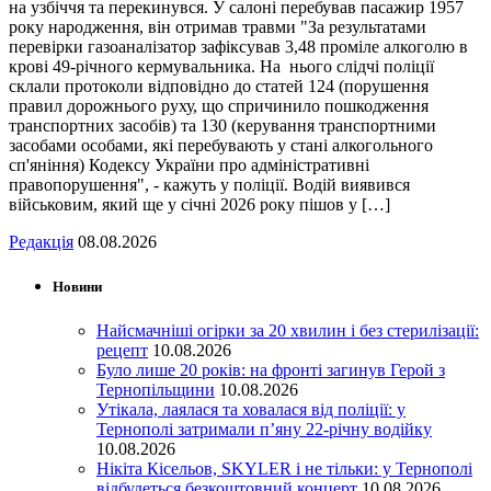
на узбіччя та перекинувся. У салоні перебував пасажир 1957
року народження, він отримав травми "За результатами
перевірки газоаналізатор зафіксував 3,48 проміле алкоголю в
крові 49-річного кермувальника. На нього слідчі поліції
склали протоколи відповідно до статей 124 (порушення
правил дорожнього руху, що спричинило пошкодження
транспортних засобів) та 130 (керування транспортними
засобами особами, які перебувають у стані алкогольного
сп'яніння) Кодексу України про адміністративні
правопорушення", - кажуть у поліції. Водій виявився
військовим, який ще у січні 2026 року пішов у […]
Редакція
08.08.2026
Новини
Найсмачніші огірки за 20 хвилин і без стерилізації:
рецепт
10.08.2026
Було лише 20 років: на фронті загинув Герой з
Тернопільщини
10.08.2026
Утікала, лаялася та ховалася від поліції: у
Тернополі затримали п’яну 22-річну водійку
10.08.2026
Нікіта Кісельов, SKYLER і не тільки: у Тернополі
відбудеться безкоштовний концерт
10.08.2026