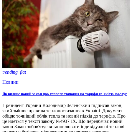
trending_flat
Новини
Як вплине новий закон про теплопостачання на тарифи та якість послуг
Президент України Володимир Зеленський підписав закон,
який змінює правила теплопостачання в Україні. Документ
обіцяє точніший облік тепла та новий підхід до тарифів. Про
це йдеться у тексті закону №4937-ІХ. Що передбачає новий
закон Закон зобов'язує встановлювати індивідуальні теплові
пункти у будівлях, підключених до централізованого