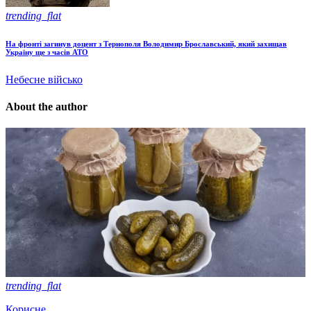
trending_flat
На фронті загинув доцент з Тернополя Володимир Брославський, який захищав
Україну ще з часів АТО
Небесне військо
About the author
trending_flat
Корисне