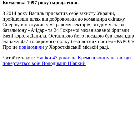
Комасюка 1997 року народження.
З 2014 року Василь присвятив себе захисту України,
пройшовши шлях від добровольця до командира екіпажу.
Спершу він служив у «Правому секторі», згодом у складі
батальйону «Айдар» та 24-ї окремої механізованої бригади
імені короля Данила. Останньою його посадою був командир
екіпажу 427-го окремого полку безпілотних систем «РАРОГ».
Про це
повідомили
у Хоростківській міській раді.
Читайте також:
Навіки 43 роки: на Кременеччину назавжди
повертається воїн Володимир Шаркий