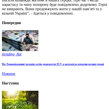
Василя назавжди житиме в наших серцях. Про час і місце
парастасу та чину похорону буде повідомлено додатково. Герої
не вмирають. Вони продовжують жити у нашій пам’яті та у
вільній Україні”, – йдеться у повідомленні.
Попередня
trending_flat
На Тернопільщині чоловік хотів допомогти ЗСУ, а натомість втратив великі гроші
Новини
Наступна