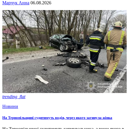
Марчук Анна
06.08.2026
trending_flat
Новини
На Тернопільщині судитимуть водія, через якого загинула жінка
На Тернопільщині судитимуть кермувальника, з вини якого в