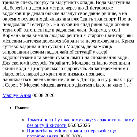
тривалу спеку, посуху та відсутність опадів. Вода відступила
від берегів на десятки метрів, через що Дністровське
водосховище дедалі більше нагадує своє давнє річище, а на
окремих осушених ділянках дна вже їздить транспорт. Про це
повідомляє "Телеграф". На Буковині спад рівня води оголив
території, затоплені ще в радянські часи. Зокрема, у селі
Кормань вода вимила людські рештки зі старого цвинтаря, які
місцевим жителям довелося збирати та перепоховувати. Криза
суттєво вдарила й по сусідній Молдові, де на місяць
запровадили режим надзвичайної ситуації у сфері
водопостачання та ввели суворі ліміти на споживання води.
Для економії ресурсів Україна та Молдова спільно зменшили
скиди води з Дністровського гідровузла. За застереженнями
гідрологів, наразі до критично низьких позначок
наближається рівень води не лише в Дністрі, а й у річках Прут
і Серет. У Мережі місцеві активно діляться відео, на яких […]
Марчук Анна
06.08.2026
Новини
Томати пелаті у власному соку: як закрити на зиму
без оцту й кислоти
06.08.2026
ПриватБанк змінює правила переказів: що
потрібно знати
06.08.2026