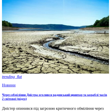
trending_flat
Новини
Через обміління Дністра оголився радянський цвинтар та кораблі часів
2 світової (відео)
Дністер опинився під загрозою критичного обміління через