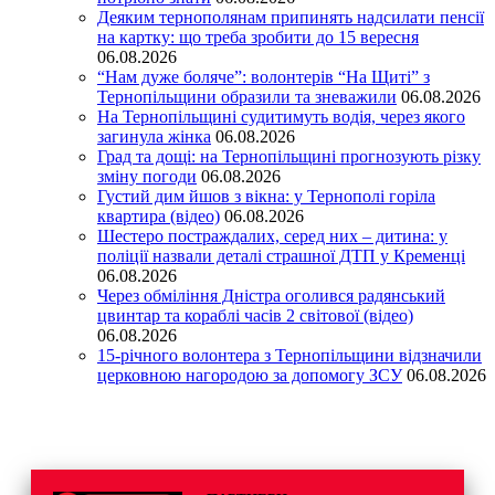
Деяким тернополянам припинять надсилати пенсії
на картку: що треба зробити до 15 вересня
06.08.2026
“Нам дуже боляче”: волонтерів “На Щиті” з
Тернопільщини образили та зневажили
06.08.2026
На Тернопільщині судитимуть водія, через якого
загинула жінка
06.08.2026
Град та дощі: на Тернопільщині прогнозують різку
зміну погоди
06.08.2026
Густий дим йшов з вікна: у Тернополі горіла
квартира (відео)
06.08.2026
Шестеро постраждалих, серед них – дитина: у
поліції назвали деталі страшної ДТП у Кременці
06.08.2026
Через обміління Дністра оголився радянський
цвинтар та кораблі часів 2 світової (відео)
06.08.2026
15-річного волонтера з Тернопільщини відзначили
церковною нагородою за допомогу ЗСУ
06.08.2026