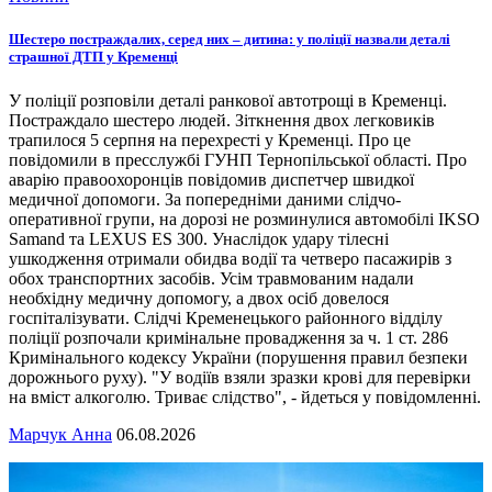
Шестеро постраждалих, серед них – дитина: у поліції назвали деталі
страшної ДТП у Кременці
У поліції розповіли деталі ранкової автотрощі в Кременці.
Постраждало шестеро людей. Зіткнення двох легковиків
трапилося 5 серпня на перехресті у Кременці. Про це
повідомили в пресслужбі ГУНП Тернопільської області. Про
аварію правоохоронців повідомив диспетчер швидкої
медичної допомоги. За попередніми даними слідчо-
оперативної групи, на дорозі не розминулися автомобілі IKSO
Samand та LEXUS ES 300. Унаслідок удару тілесні
ушкодження отримали обидва водії та четверо пасажирів з
обох транспортних засобів. Усім травмованим надали
необхідну медичну допомогу, а двох осіб довелося
госпіталізувати. Слідчі Кременецького районного відділу
поліції розпочали кримінальне провадження за ч. 1 ст. 286
Кримінального кодексу України (порушення правил безпеки
дорожнього руху). "У водіїв взяли зразки крові для перевірки
на вміст алкоголю. Триває слідство", - йдеться у повідомленні.
Марчук Анна
06.08.2026