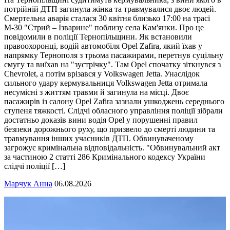
потрійній ДТП загинула жінка та травмувалися двоє людей.
Смертельна аварія сталася 30 квітня близько 17:00 на трасі
М-30 "Стрий – Ізварине" поблизу села Кам'янки. Про це
повідомили в поліції Тернопільщини. Як встановили
правоохоронці, водій автомобіля Opel Zafira, який їхав у
напрямку Тернополя з трьома пасажирами, перетнув суцільну
смугу та виїхав на "зустрічку". Там Opel спочатку зіткнувся з
Chevrolet, а потім врізався у Volkswagen Jetta. Унаслідок
сильного удару кермувальниця Volkswagen Jetta отримала
несумісні з життям травми й загинула на місці. Двоє
пасажирів із салону Opel Zafira зазнали ушкоджень середнього
ступеня тяжкості. Слідчі обласного управління поліції зібрали
достатньо доказів вини водія Opel у порушенні правил
безпеки дорожнього руху, що призвело до смерті людини та
травмування інших учасників ДТП. Обвинуваченому
загрожує кримінальна відповідальність. "Обвинувальний акт
за частиною 2 статті 286 Кримінального кодексу України
слідчі поліції […]
Марчук Анна
06.08.2026