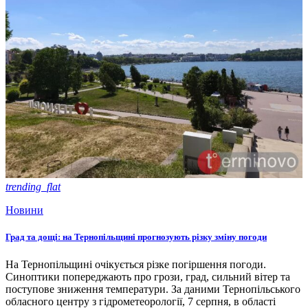
trending_flat
Новини
Град та дощі: на Тернопільщині прогнозують різку зміну погоди
На Тернопільщині очікується різке погіршення погоди.
Синоптики попереджають про грози, град, сильний вітер та
поступове зниження температури. За даними Тернопільського
обласного центру з гідрометеорології, 7 серпня, в області