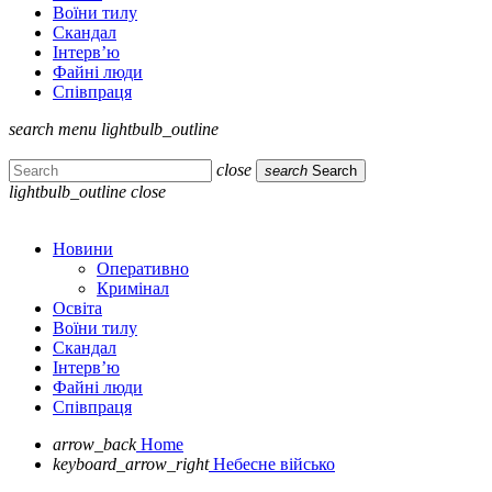
Воїни тилу
Скандал
Інтерв’ю
Файні люди
Співпраця
search
menu
lightbulb_outline
close
search
Search
lightbulb_outline
close
Новини
Оперативно
Кримінал
Освіта
Воїни тилу
Скандал
Інтерв’ю
Файні люди
Співпраця
arrow_back
Home
keyboard_arrow_right
Небесне військо