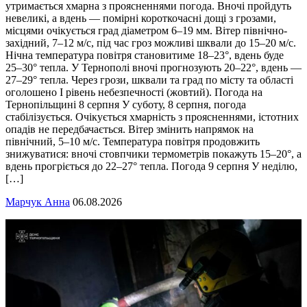
утримається хмарна з проясненнями погода. Вночі пройдуть
невеликі, а вдень — помірні короткочасні дощі з грозами,
місцями очікується град діаметром 6–19 мм. Вітер північно-
західний, 7–12 м/с, під час гроз можливі шквали до 15–20 м/с.
Нічна температура повітря становитиме 18–23°, вдень буде
25–30° тепла. У Тернополі вночі прогнозують 20–22°, вдень —
27–29° тепла. Через грози, шквали та град по місту та області
оголошено І рівень небезпечності (жовтий). Погода на
Тернопільщині 8 серпня У суботу, 8 серпня, погода
стабілізується. Очікується хмарність з проясненнями, істотних
опадів не передбачається. Вітер змінить напрямок на
північний, 5–10 м/с. Температура повітря продовжить
знижуватися: вночі стовпчики термометрів покажуть 15–20°, а
вдень прогріється до 22–27° тепла. Погода 9 серпня У неділю,
[…]
Марчук Анна
06.08.2026