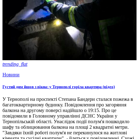
trending_flat
Новини
Густий дим йшов з вікна: у Тернополі горіла квартира (відео)
У Тернополі на проспекті Степана Бандери сталася пожежа в
багатоквартирному будинку. Повідомлення про загоряння
балкона на другому поверсі надійшло о 19:15. Про це
повідомили в Головному управлінні ДСНС України у
Тернопільській області. Унаслідок події полум'я пошкодило
шафу та облицювання балкона на площі 2 квадратні метри.
"Завдяки їхній роботі полум'я не перекинулося на житлові
кімнати та сусідні квартири", - йдеться у повідомленні. Схожі