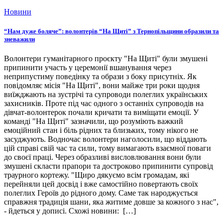
Новини
“Нам дуже боляче”: волонтерів “На Щиті” з Тернопільщини образили та
зневажили
Волонтери гуманітарного проєкту "На Щиті" були змушені
припинити участь у церемонії вшанування через
неприпустиму поведінку та образи з боку присутніх. Як
повідомляє місія "На Щиті", вони майже три роки щодня
виїжджають на зустрічі та супроводи полеглих українських
захисників. Проте під час одного з останніх супроводів на
дівчат-волонтерок почали кричати та виміщати емоції. У
команді "На Щиті" зазначили, що розуміють важкий
емоційний стан і біль рідних та близьких, тому нікого не
засуджують. Водночас волонтери наголосили, що віддають
цій справі свій час та сили, тому вимагають взаємної поваги
до своєї праці. Через образливі висловлювання вони були
змушені скласти прапори та достроково припинити супровід
траурного кортежу. "Щиро дякуємо всім громадам, які
перейняли цей досвід і вже самостійно повертають своїх
полеглих Героїв до рідного дому. Саме так народжується
справжня традиція шани, яка житиме довше за кожного з нас",
- йдеться у дописі. Схожі новини: […]