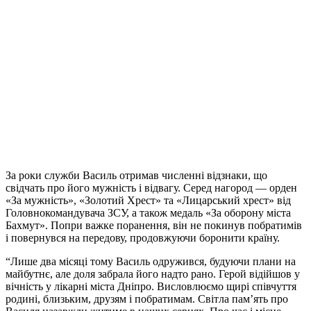
За роки служби Василь отримав численні відзнаки, що
свідчать про його мужність і відвагу. Серед нагород — орден
«За мужність», «Золотий Хрест» та «Лицарський хрест» від
Головнокомандувача ЗСУ, а також медаль «За оборону міста
Бахмут». Попри важке поранення, він не покинув побратимів
і повернувся на передову, продовжуючи боронити країну.
“Лише два місяці тому Василь одружився, будуючи плани на
майбутнє, але доля забрала його надто рано. Герой відійшов у
вічність у лікарні міста Дніпро. Висловлюємо щирі співчуття
родині, близьким, друзям і побратимам. Світла пам’ять про