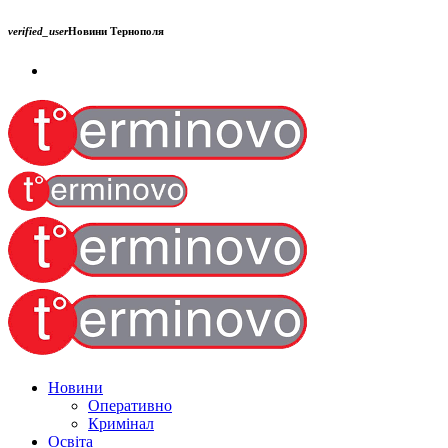
verified_user
Новини Тернополя
Новини
Оперативно
Кримінал
Освіта