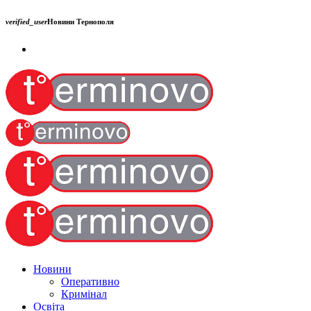
verified_user
Новини Тернополя
Новини
Оперативно
Кримінал
Освіта