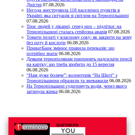
Дністрі
07.08.2026
Негода знеструмила 118 населених пунктів в
Україні: яка ситуація зі світлом на Тернопільщині
07.08.2026
Троє людей у лікарні, серед них – підлітки: на
Тернопільщині сталась серйозна аварія
07.08.2026
Томати пелаті у власному соку: як закрити на зиму
без оцту й кислоти
06.08.2026
ПриватБанк змінює правила переказів: що
потрібно знати
06.08.2026
Деяким тернополянам припинять надсилати пенсії
на картку: що треба зробити до 15 вересня
06.08.2026
“Нам дуже боляче”: волонтерів “На Щиті” з
Тернопільщини образили та зневажили
06.08.2026
На Тернопільщині судитимуть водія, через якого
загинула жінка
06.08.2026
ПАРТНЕРИ