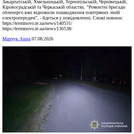
Закарпатській, Хмельницькій, Тернопільській, Чернівецькій,
Кіровоградській та Черкаській областях. "Ремонтні бригади
обленерго вже відновили пошкодження повітряних ліній
електропередачі", - йдеться у повідомленні. Схожі новини:
https://terminovo.te.ua/news/140531/
https://terminovo.te.ua/news/136538/
Марчук Анна
07.08.2026