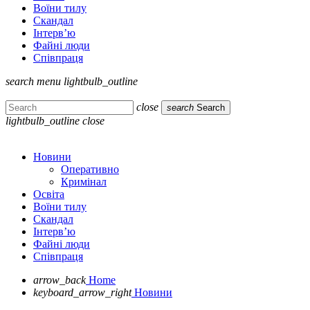
Воїни тилу
Скандал
Інтерв’ю
Файні люди
Співпраця
search
menu
lightbulb_outline
close
search
Search
lightbulb_outline
close
Новини
Оперативно
Кримінал
Освіта
Воїни тилу
Скандал
Інтерв’ю
Файні люди
Співпраця
arrow_back
Home
keyboard_arrow_right
Новини