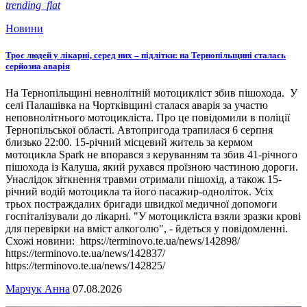
trending_flat
Новини
Троє людей у лікарні, серед них – підлітки: на Тернопільщині сталась
серйозна аварія
На Тернопільщині невнолітній мотоцикліст збив пішохода. У
селі Палашівка на Чортківщині сталася аварія за участю
неповнолітнього мотоцикліста. Про це повідомили в поліції
Тернопільської області. Автопригода трапилася 6 серпня
близько 22:00. 15-річний місцевий житель за кермом
мотоцикла Spark не впорався з керуванням та збив 41-річного
пішохода із Калуша, який рухався проїзною частиною дороги.
Унаслідок зіткнення травми отримали пішохід, а також 15-
річний водій мотоцикла та його пасажир-одноліток. Усіх
трьох постраждалих бригади швидкої медичної допомоги
госпіталізували до лікарні. "У мотоцикліста взяли зразки крові
для перевірки на вміст алкоголю", - йдеться у повідомленні.
Схожі новини: https://terminovo.te.ua/news/142898/
https://terminovo.te.ua/news/142837/
https://terminovo.te.ua/news/142825/
Марчук Анна
07.08.2026