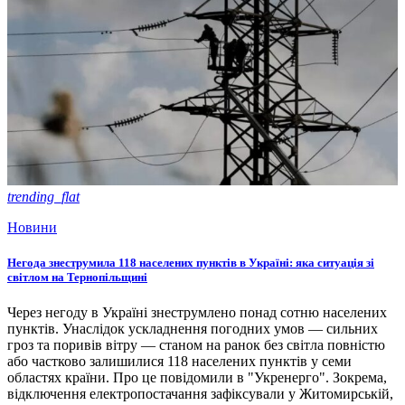
trending_flat
Новини
Негода знеструмила 118 населених пунктів в Україні: яка ситуація зі
світлом на Тернопільщині
Через негоду в Україні знеструмлено понад сотню населених
пунктів. Унаслідок ускладнення погодних умов — сильних
гроз та поривів вітру — станом на ранок без світла повністю
або частково залишилися 118 населених пунктів у семи
областях країни. Про це повідомили в "Укренерго". Зокрема,
відключення електропостачання зафіксували у Житомирській,