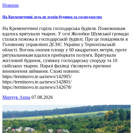
Новини
На Кременеччині ледь не згорів будинок та господарство
На Кременеччині горіла господарська будівля. Пожежникам
вдалось врятували тварин. У селі Жолобки Шумської громади
сталася пожежа в господарській будівлі. Про це повідомили в
Головному управлінні ДСНС України у Тернопільській
області. Вогонь охопив площу у 60 квадратних метрів, проте
рятувальникам вдалося приборкати полум'я. Врятували
житловий будинок, суміжну господарську споруду та 10
свійських тварин. Наразі фахівці з'ясовують причини
виникнення займання. Схожі новини:
https://terminovo.te.ua/news/142905/
https://terminovo.te.ua/news/142801/
https://terminovo.te.ua/news/142678/
Марчук Анна
07.08.2026