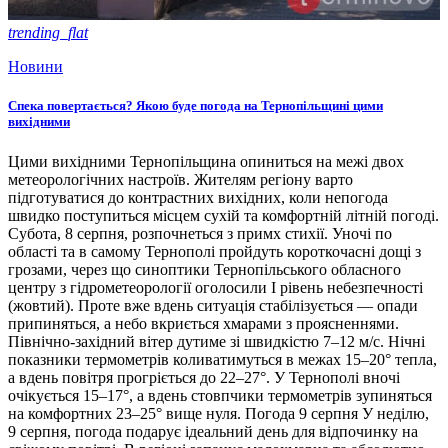
trending_flat
Новини
Спека повертається? Якою буде погода на Тернопільщині цими
вихідними
Цими вихідними Тернопільщина опиниться на межі двох
метеорологічних настроїв. Жителям регіону варто
підготуватися до контрастних вихідних, коли непогода
швидко поступиться місцем сухій та комфортній літній погоді.
Субота, 8 серпня, розпочнеться з примх стихії. Уночі по
області та в самому Тернополі пройдуть короткочасні дощі з
грозами, через що синоптики Тернопільського обласного
центру з гідрометеорології оголосили І рівень небезпечності
(жовтий). Проте вже вдень ситуація стабілізується — опади
припиняться, а небо вкриється хмарами з проясненнями.
Північно-західний вітер дутиме зі швидкістю 7–12 м/с. Нічні
показники термометрів коливатимуться в межах 15–20° тепла,
а вдень повітря прогріється до 22–27°. У Тернополі вночі
очікується 15–17°, а вдень стовпчики термометрів зупиняться
на комфортних 23–25° вище нуля. Погода 9 серпня У неділю,
9 серпня, погода подарує ідеальний день для відпочинку на