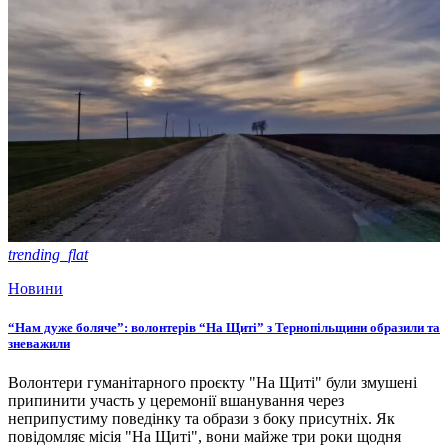
trending_flat
Новини
“Нам дуже боляче”: волонтерів “На Щиті” з Тернопільщини образили та
зневажили
Волонтери гуманітарного проєкту "На Щиті" були змушені
припинити участь у церемонії вшанування через
неприпустиму поведінку та образи з боку присутніх. Як
повідомляє місія "На Щиті", вони майже три роки щодня