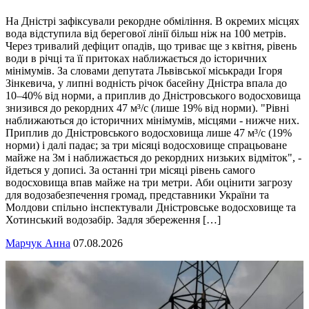
На Дністрі зафіксували рекордне обміління. В окремих місцях
вода відступила від берегової лінії більш ніж на 100 метрів.
Через тривалий дефіцит опадів, що триває ще з квітня, рівень
води в річці та її притоках наближається до історичних
мінімумів. За словами депутата Львівської міськради Ігоря
Зінкевича, у липні водність річок басейну Дністра впала до
10–40% від норми, а приплив до Дністровського водосховища
знизився до рекордних 47 м³/с (лише 19% від норми). "Рівні
наближаються до історичних мінімумів, місцями - нижче них.
Приплив до Дністровського водосховища лише 47 м³/с (19%
норми) і далі падає; за три місяці водосховище спрацьоване
майже на 3м і наближається до рекордних низьких відміток", -
йдеться у дописі. За останні три місяці рівень самого
водосховища впав майже на три метри. Аби оцінити загрозу
для водозабезпечення громад, представники України та
Молдови спільно інспектували Дністровське водосховище та
Хотинський водозабір. Задля збереження […]
Марчук Анна
07.08.2026