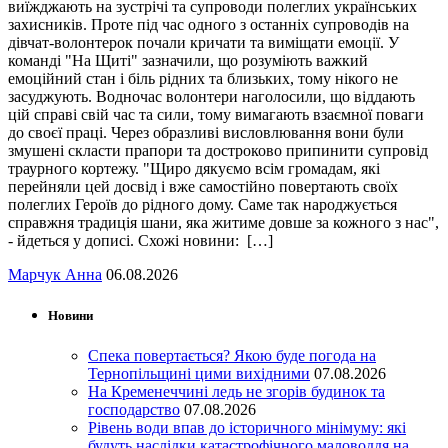
виїжджають на зустрічі та супроводи полеглих українських
захисників. Проте під час одного з останніх супроводів на
дівчат-волонтерок почали кричати та виміщати емоції. У
команді "На Щиті" зазначили, що розуміють важкий
емоційний стан і біль рідних та близьких, тому нікого не
засуджують. Водночас волонтери наголосили, що віддають
цій справі свій час та сили, тому вимагають взаємної поваги
до своєї праці. Через образливі висловлювання вони були
змушені скласти прапори та достроково припинити супровід
траурного кортежу. "Щиро дякуємо всім громадам, які
перейняли цей досвід і вже самостійно повертають своїх
полеглих Героїв до рідного дому. Саме так народжується
справжня традиція шани, яка житиме довше за кожного з нас",
- йдеться у дописі. Схожі новини: […]
Марчук Анна
06.08.2026
Новини
Спека повертається? Якою буде погода на
Тернопільщині цими вихідними
07.08.2026
На Кременеччині ледь не згорів будинок та
господарство
07.08.2026
Рівень води впав до історичного мінімуму: які
будуть наслідки катастрофічного маловоддя на