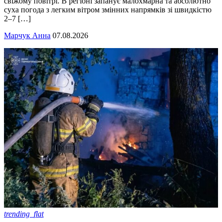
свіжому повітрі. В регіоні запанує малохмарна та абсолютно
суха погода з легким вітром змінних напрямків зі швидкістю
2–7 […]
Марчук Анна
07.08.2026
trending_flat