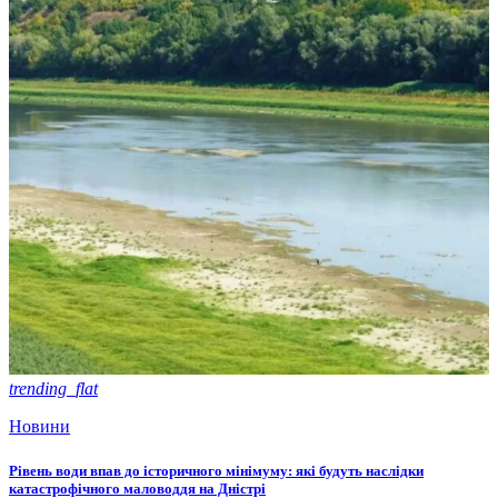
trending_flat
Новини
Рівень води впав до історичного мінімуму: які будуть наслідки
катастрофічного маловоддя на Дністрі