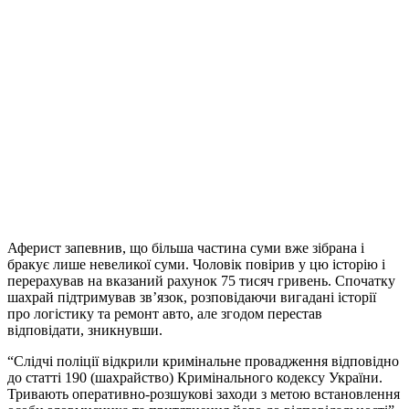
Аферист запевнив, що більша частина суми вже зібрана і
бракує лише невеликої суми. Чоловік повірив у цю історію і
перерахував на вказаний рахунок 75 тисяч гривень. Спочатку
шахрай підтримував зв’язок, розповідаючи вигадані історії
про логістику та ремонт авто, але згодом перестав
відповідати, зникнувши.
“Слідчі поліції відкрили кримінальне провадження відповідно
до статті 190 (шахрайство) Кримінального кодексу України.
Тривають оперативно-розшукові заходи з метою встановлення