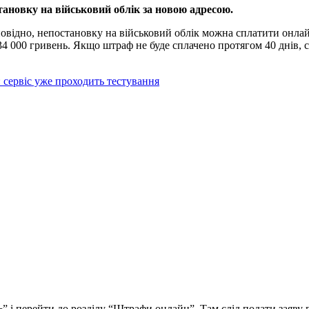
ановку на військовий облік за новою адресою.
дповідно, непостановку на військовий облік можна сплатити онл
34 000 гривень. Якщо штраф не буде сплачено протягом 40 днів, 
: сервіс уже проходить тестування
” і перейти до розділу “Штрафи онлайн”. Там слід подати заяву