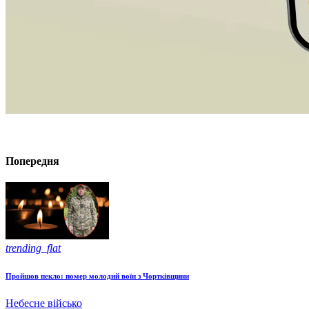
Попередня
trending_flat
Пройшов пекло: помер молодий воїн з Чортківщини
Небесне військо