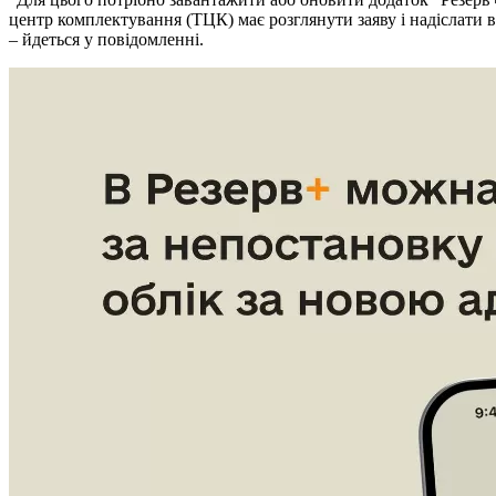
центр комплектування (ТЦК) має розглянути заяву і надіслати 
– йдеться у повідомленні.