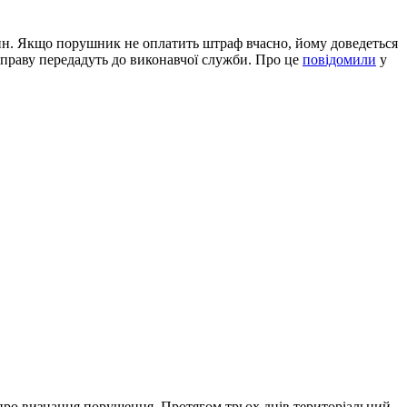
айн. Якщо порушник не оплатить штраф вчасно, йому доведеться
справу передадуть до виконавчої служби. Про це
повідомили
у
 про визнання порушення. Протягом трьох днів територіальний