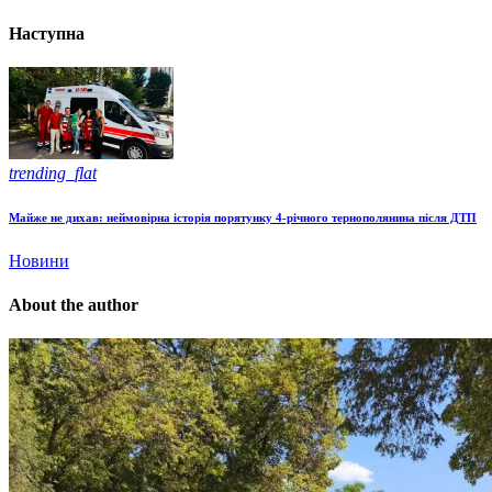
Наступна
trending_flat
Майже не дихав: неймовірна історія порятунку 4-річного тернополянина після ДТП
Новини
About the author