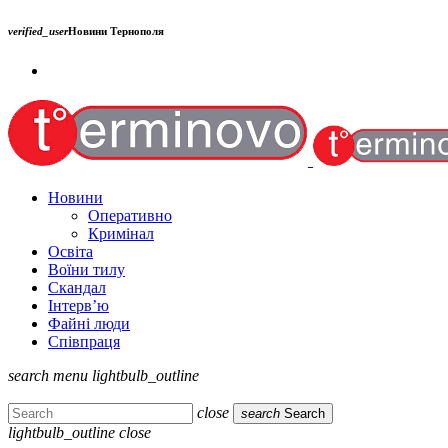
verified_user
Новини Тернополя
Новини
Оперативно
Кримінал
Освіта
Воїни тилу
Скандал
Інтерв’ю
Файні люди
Співпраця
search
menu
lightbulb_outline
close
search
Search
lightbulb_outline
close