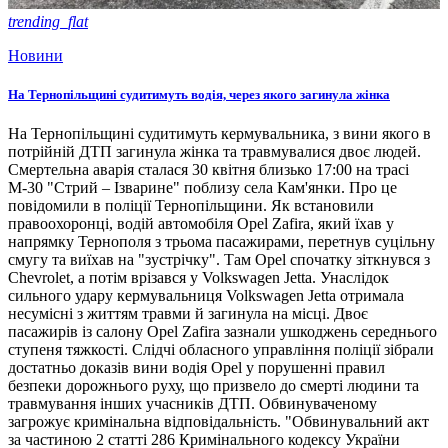
trending_flat
Новини
На Тернопільщині судитимуть водія, через якого загинула жінка
На Тернопільщині судитимуть кермувальника, з вини якого в
потрійній ДТП загинула жінка та травмувалися двоє людей.
Смертельна аварія сталася 30 квітня близько 17:00 на трасі
М-30 "Стрий – Ізварине" поблизу села Кам'янки. Про це
повідомили в поліції Тернопільщини. Як встановили
правоохоронці, водій автомобіля Opel Zafira, який їхав у
напрямку Тернополя з трьома пасажирами, перетнув суцільну
смугу та виїхав на "зустрічку". Там Opel спочатку зіткнувся з
Chevrolet, а потім врізався у Volkswagen Jetta. Унаслідок
сильного удару кермувальниця Volkswagen Jetta отримала
несумісні з життям травми й загинула на місці. Двоє
пасажирів із салону Opel Zafira зазнали ушкоджень середнього
ступеня тяжкості. Слідчі обласного управління поліції зібрали
достатньо доказів вини водія Opel у порушенні правил
безпеки дорожнього руху, що призвело до смерті людини та
травмування інших учасників ДТП. Обвинуваченому
загрожує кримінальна відповідальність. "Обвинувальний акт
за частиною 2 статті 286 Кримінального кодексу України