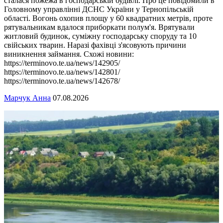
сталася пожежа в господарській будівлі. Про це повідомили в
Головному управлінні ДСНС України у Тернопільській
області. Вогонь охопив площу у 60 квадратних метрів, проте
рятувальникам вдалося приборкати полум'я. Врятували
житловий будинок, суміжну господарську споруду та 10
свійських тварин. Наразі фахівці з'ясовують причини
виникнення займання. Схожі новини:
https://terminovo.te.ua/news/142905/
https://terminovo.te.ua/news/142801/
https://terminovo.te.ua/news/142678/
Марчук Анна
07.08.2026