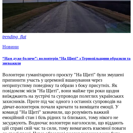
trending_flat
Новини
“Нам дуже боляче”: волонтерів “На Щиті” з Тернопільщини образили та
зневажили
Волонтери гуманітарного проєкту "На Щиті" були змушені
припинити участь у церемонії вшанування через
неприпустиму поведінку та образи з боку присутніх. Як
повідомляє місія "На Щиті", вони майже три роки щодня
виїжджають на зустрічі та супроводи полеглих українських
захисників. Проте під час одного з останніх супроводів на
дівчат-волонтерок почали кричати та виміщати емоції. У
команді "На Щиті" зазначили, що розуміють важкий
емоційний стан і біль рідних та близьких, тому нікого не
засуджують. Водночас волонтери наголосили, що віддають
цій справі свій час та сили, тому вимагають взаємної поваги