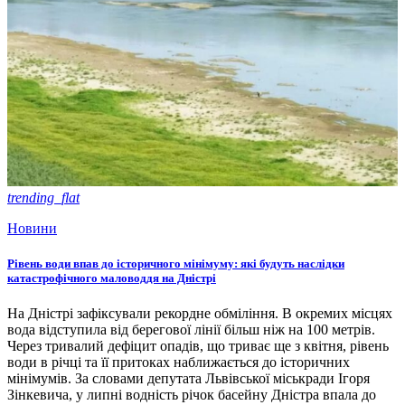
trending_flat
Новини
Рівень води впав до історичного мінімуму: які будуть наслідки
катастрофічного маловоддя на Дністрі
На Дністрі зафіксували рекордне обміління. В окремих місцях
вода відступила від берегової лінії більш ніж на 100 метрів.
Через тривалий дефіцит опадів, що триває ще з квітня, рівень
води в річці та її притоках наближається до історичних
мінімумів. За словами депутата Львівської міськради Ігоря
Зінкевича, у липні водність річок басейну Дністра впала до