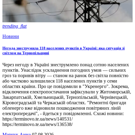
trending_flat
Новини
Негода знеструмила 118 населених пунктів в Україні: яка ситуація зі
світлом на Тернопільщині
Через негоду в Україні знеструмлено понад сотню населених
пунктів. Унаслідок ускладнення погодних умов — сильних
гроз та поривів вітру — станом на ранок без світла повністю
або частково залишилися 118 населених пунктів у семи
областях країни. Про це повідомили в "Укренерго". Зокрема,
відключення електропостачання зафіксували у Житомирській,
Закарпатській, Хмельницькій, Тернопільській, Чернівецькій,
Кіровоградській та Черкаській областях. "Ремонтні бригади
обленерго вже відновили пошкодження повітряних ліній
електропередачі", - йдеться у повідомленні. Схожі новини:
https://terminovo.te.ua/news/140531/
https://terminovo.te.ua/news/136538/
Марчук Анна
07.08.2026