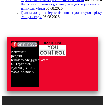
На Тернопільщині судитимуть водія, через якого
загинула жінка
06.08.2026
Град та дощі: на Тернопільщині прогнозують різку
зміну погоди
06.08.2026
ПАРТНЕРИ
Контакти
редакції:
terminovo.te@gmail.com
м. Тернопіль,
Кульчицької 2А
+380935295439