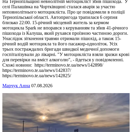
На Тернопільщині невнолітній мотоцикліст збив пішохода. У
селі Палашівка на Чортківщині сталася аварія за участю
неповнолітнього мотоцикліста. Про це повідомили в поліції
Тернопільської області. Автопригода трапилася 6 серпня
близько 22:00. 15-річний місцевий житель за кермом
мотоцикла Spark не впорався з керуванням та збив 41-річного
пішохода із Калуша, який рухався проїзною частиною дороги.
Унаслідок зіткнення травми отримали пішохід, а також 15-
річний водій мотоцикла та його пасажир-одноліток. Усіх
трьох постраждалих бригади швидкої медичної допомоги
госпіталізували до лікарні. "У мотоцикліста взяли зразки крові
для перевірки на вміст алкоголю", - йдеться у повідомленні.
Схожі новини: https://terminovo.te.ua/news/142898/
https://terminovo.te.ua/news/142837/
https://terminovo.te.ua/news/142825/
Марчук Анна
07.08.2026