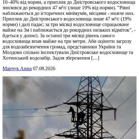
10–40% від норми, а приплив до Дністровського водосховища
знизився до рекордних 47 м³/с (лише 19% від норми). "Рівні
наближаються до історичних мінімумів, місцями - нижче них.
Приплив до Дністровського водосховища лише 47 м³/с (19%
норми) і далі падає; за три місяці водосховище спрацьоване
майже на 3м і наближається до рекордних низьких відміток", -
йдеться у дописі. За останні три місяці рівень самого
водосховища впав майже на три метри. Аби оцінити загрозу
для водозабезпечення громад, представники України та
Молдови спільно інспектували Дністровське водосховище та
Хотинський водозабір. Задля збереження […]
Марчук Анна
07.08.2026