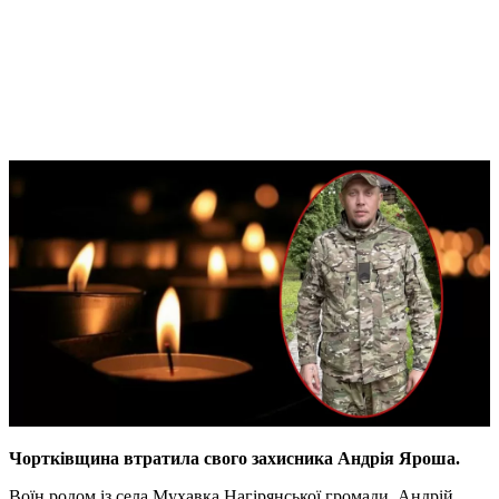
Чортківщина втратила свого захисника Андрія Яроша.
Воїн родом із села Мухавка Нагірянської громади. Андрій