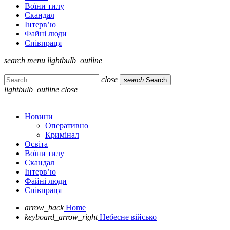
Воїни тилу
Скандал
Інтерв’ю
Файні люди
Співпраця
search
menu
lightbulb_outline
close
search
Search
lightbulb_outline
close
Новини
Оперативно
Кримінал
Освіта
Воїни тилу
Скандал
Інтерв’ю
Файні люди
Співпраця
arrow_back
Home
keyboard_arrow_right
Небесне військо