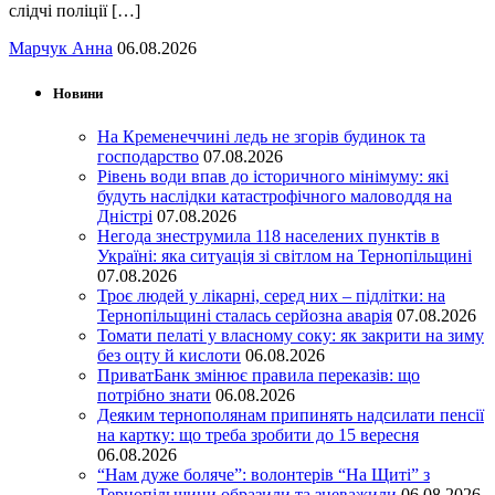
слідчі поліції […]
Марчук Анна
06.08.2026
Новини
На Кременеччині ледь не згорів будинок та
господарство
07.08.2026
Рівень води впав до історичного мінімуму: які
будуть наслідки катастрофічного маловоддя на
Дністрі
07.08.2026
Негода знеструмила 118 населених пунктів в
Україні: яка ситуація зі світлом на Тернопільщині
07.08.2026
Троє людей у лікарні, серед них – підлітки: на
Тернопільщині сталась серйозна аварія
07.08.2026
Томати пелаті у власному соку: як закрити на зиму
без оцту й кислоти
06.08.2026
ПриватБанк змінює правила переказів: що
потрібно знати
06.08.2026
Деяким тернополянам припинять надсилати пенсії
на картку: що треба зробити до 15 вересня
06.08.2026
“Нам дуже боляче”: волонтерів “На Щиті” з
Тернопільщини образили та зневажили
06.08.2026