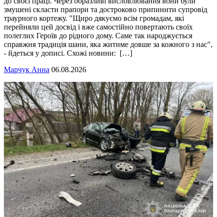
до своєї праці. Через образливі висловлювання вони були
змушені скласти прапори та достроково припинити супровід
траурного кортежу. "Щиро дякуємо всім громадам, які
перейняли цей досвід і вже самостійно повертають своїх
полеглих Героїв до рідного дому. Саме так народжується
справжня традиція шани, яка житиме довше за кожного з нас",
- йдеться у дописі. Схожі новини: […]
Марчук Анна
06.08.2026