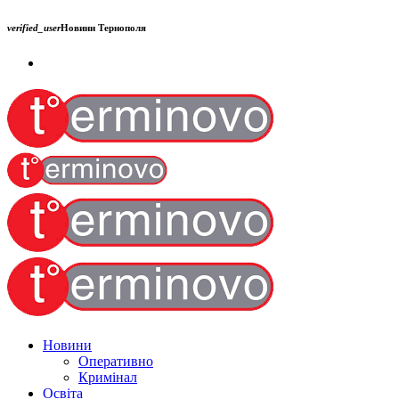
verified_user
Новини Тернополя
Новини
Оперативно
Кримінал
Освіта