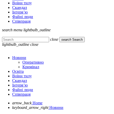
Воїни тилу
Скандал
Інтерв’ю
Файні люди
Співпраця
search
menu
lightbulb_outline
close
search
Search
lightbulb_outline
close
Новини
Оперативно
Кримінал
Освіта
Воїни тилу
Скандал
Інтерв’ю
Файні люди
Співпраця
arrow_back
Home
keyboard_arrow_right
Новини