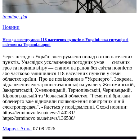
trending_flat
Новини
Негода знеструмила 118 населених пунктів в Україні: яка ситуація зі
світлом на Тернопільщині
Через негоду в Україні знеструмлено понад сотню населених
пунктів. Унаслідок ускладнення погодних умов — сильних
гроз та поривів вітру — станом на ранок без світла повністю
або частково залишилися 118 населених пунктів у семи
областях країни. Про це повідомили в "Укренерго". Зокрема,
відключення електропостачання зафіксували у Житомирській,
Закарпатській, Хмельницькій, Тернопільській, Чернівецькій,
Кіровоградській та Черкаській областях. "Ремонтні бригади
обленерго вже відновили пошкодження повітряних ліній
електропередачі", - йдеться у повідомленні. Схожі новини:
https://terminovo.te.ua/news/140531/
https://terminovo.te.ua/news/136538/
Марчук Анна
07.08.2026