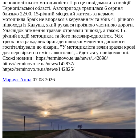
неповнолітнього мотоцикліста. Про це повідомили в поліції
Тернопільської області. Автопригода трапилася 6 серпня
близько 22:00. 15-річний місцевий житель за кермом
мотоцикла Spark не впорався з керуванням та збив 41-річного
пішохода із Калуша, який рухався проїзною частиною дороги.
Унаслідок зіткнення травми отримали пішохід, а також 15-
річний водій мотоцикла та його пасажир-одноліток. Усіх
трьох постраждалих бригади швидкої медичної допомоги
госпіталізували до лікарні. "У мотоцикліста взяли зразки крові
для перевірки на вміст алкоголю", - йдеться у повідомленні.
Схожі новини: https://terminovo.te.ua/news/142898/
https://terminovo.te.ua/news/142837/
https://terminovo.te.ua/news/142825/
Марчук Анна
07.08.2026