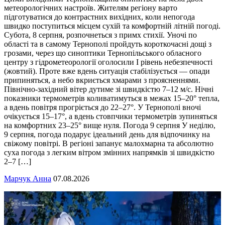
метеорологічних настроїв. Жителям регіону варто
підготуватися до контрастних вихідних, коли непогода
швидко поступиться місцем сухій та комфортній літній погоді.
Субота, 8 серпня, розпочнеться з примх стихії. Уночі по
області та в самому Тернополі пройдуть короткочасні дощі з
грозами, через що синоптики Тернопільського обласного
центру з гідрометеорології оголосили І рівень небезпечності
(жовтий). Проте вже вдень ситуація стабілізується — опади
припиняться, а небо вкриється хмарами з проясненнями.
Північно-західний вітер дутиме зі швидкістю 7–12 м/с. Нічні
показники термометрів коливатимуться в межах 15–20° тепла,
а вдень повітря прогріється до 22–27°. У Тернополі вночі
очікується 15–17°, а вдень стовпчики термометрів зупиняться
на комфортних 23–25° вище нуля. Погода 9 серпня У неділю,
9 серпня, погода подарує ідеальний день для відпочинку на
свіжому повітрі. В регіоні запанує малохмарна та абсолютно
суха погода з легким вітром змінних напрямків зі швидкістю
2–7 […]
Марчук Анна
07.08.2026