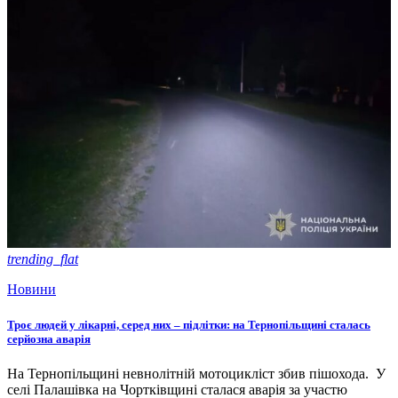
trending_flat
Новини
Троє людей у лікарні, серед них – підлітки: на Тернопільщині сталась
серйозна аварія
На Тернопільщині невнолітній мотоцикліст збив пішохода. У
селі Палашівка на Чортківщині сталася аварія за участю