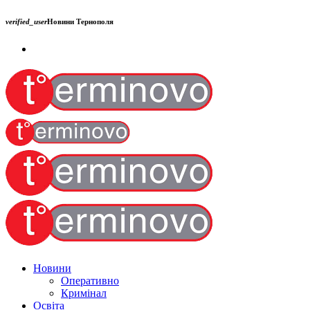
verified_user
Новини Тернополя
Новини
Оперативно
Кримінал
Освіта