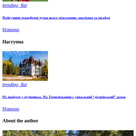
trending_flat
Найгучніші трансферні чутки цього міжсезоння: аналітика та інсайди
Новини
Наступна
trending_flat
Не знайдете у путівниках. На Тернопільщині є унікальний “діснеївський” замок
Новини
About the author