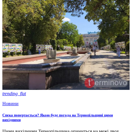
trending_flat
Новини
Спека повертається? Якою буде погода на Тернопільщині цими
вихідними
Цими вихідними Тернопільщина опиниться на межі двох