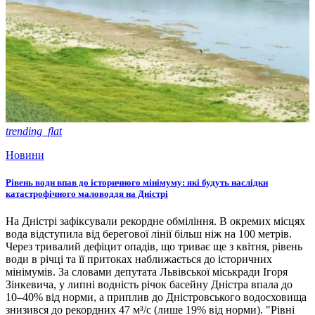
trending_flat
Новини
Рівень води впав до історичного мінімуму: які будуть наслідки
катастрофічного маловоддя на Дністрі
На Дністрі зафіксували рекордне обміління. В окремих місцях
вода відступила від берегової лінії більш ніж на 100 метрів.
Через тривалий дефіцит опадів, що триває ще з квітня, рівень
води в річці та її притоках наближається до історичних
мінімумів. За словами депутата Львівської міськради Ігоря
Зінкевича, у липні водність річок басейну Дністра впала до
10–40% від норми, а приплив до Дністровського водосховища
знизився до рекордних 47 м³/с (лише 19% від норми). "Рівні