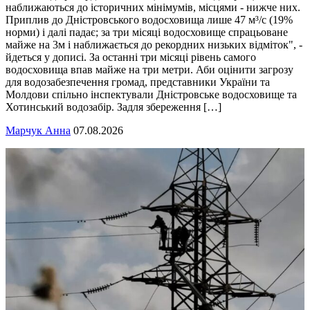
наближаються до історичних мінімумів, місцями - нижче них.
Приплив до Дністровського водосховища лише 47 м³/с (19%
норми) і далі падає; за три місяці водосховище спрацьоване
майже на 3м і наближається до рекордних низьких відміток", -
йдеться у дописі. За останні три місяці рівень самого
водосховища впав майже на три метри. Аби оцінити загрозу
для водозабезпечення громад, представники України та
Молдови спільно інспектували Дністровське водосховище та
Хотинський водозабір. Задля збереження […]
Марчук Анна
07.08.2026