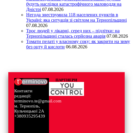
будуть наслідки катастрофічного маловоддя на
Дністрі
07.08.2026
Негода знеструмила 118 населених пунктів в
Україні: яка ситуація зі світлом на Тернопільщині
07.08.2026
Троє людей у лікарні, серед них – підлітки: на
Тернопільщині сталась серйозна аварія
07.08.2026
Томати пелаті у власному соку: як закрити на зиму
без оцту й кислоти
06.08.2026
ПАРТНЕРИ
Контакти
редакції:
terminovo.te@gmail.com
м. Тернопіль,
Кульчицької 2А
+380935295439