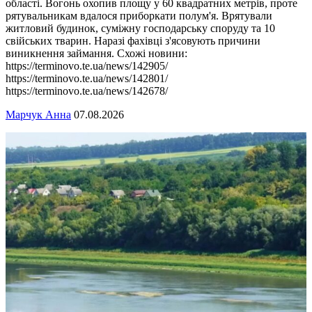
області. Вогонь охопив площу у 60 квадратних метрів, проте
рятувальникам вдалося приборкати полум'я. Врятували
житловий будинок, суміжну господарську споруду та 10
свійських тварин. Наразі фахівці з'ясовують причини
виникнення займання. Схожі новини:
https://terminovo.te.ua/news/142905/
https://terminovo.te.ua/news/142801/
https://terminovo.te.ua/news/142678/
Марчук Анна
07.08.2026