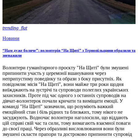
trending_flat
Новини
“Нам дуже боляче”: волонтерів “На Щиті” з Тернопільщини образили та
зневажили
Волонтери гуманітарного проєкту "На Щиті" були змушені
припинити участь у церемонії вшанування через
неприпустиму поведінку та образи з боку присутніх. Як
повідомляє місія "На Щиті", вони майже три роки щодня
виїжджають на зустрічі та супроводи полеглих українських
захисників. Проте під час одного з останніх супроводів на
дівчат-волонтерок почали кричати та виміщати емоції. У
команді "На Щиті" зазначили, що розуміють важкий
емоційний стан і біль рідних та близьких, тому нікого не
засуджують. Водночас волонтери наголосили, що віддають
цій справі свій час та сили, тому вимагають взаємної поваги
до своєї праці. Через образливі висловлювання вони були
змушені скласти прапори та достроково припинити супровід