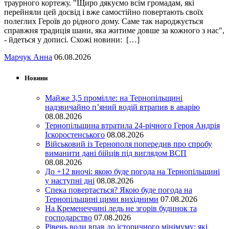
траурного кортежу. "Щиро дякуємо всім громадам, які
перейняли цей досвід і вже самостійно повертають своїх
полеглих Героїв до рідного дому. Саме так народжується
справжня традиція шани, яка житиме довше за кожного з нас",
- йдеться у дописі. Схожі новини: […]
Марчук Анна
06.08.2026
Новини
Майже 3,5 промілле: на Тернопільщині
надзвичайно п’яний водій втрапив в аварію
08.08.2026
Тернопільщина втратила 24-річного Героя Андрія
Іскоростенського
08.08.2026
Військовий із Тернополя попередив про спробу
виманити дані бійців під виглядом ВСП
08.08.2026
До +12 вночі: якою буде погода на Тернопільщині
у наступні дні
08.08.2026
Спека повертається? Якою буде погода на
Тернопільщині цими вихідними
07.08.2026
На Кременеччині ледь не згорів будинок та
господарство
07.08.2026
Рівень води впав до історичного мінімуму: які