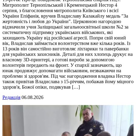
Митрополит Тернопільський і Кременецький Нестор 4
серпня, з благословення митрополита Київського і всієї
України Епіфанія, вручив Владиславу Калакайлу медаль "За
жертовність і любов до України". Церковною нагородою
відзначили учня Заліщицької загальноосвітньої школи №2 за
систематичну підтримку українських військових, які
захищають Україну від російської агресії. Попри свій юний
вік, Владислав займається волонтерством вже кілька років. Із
13 років він самостійно виготовляє ліхтарики та павербанки
для українських захисників. Деталі для них хлопець друкує на
власному 3D-принтері, а готові вироби за допомогою
волонтерів передають на фронт. У єпархії зазначають, що
юнак продовжує допомагати військовим, незважаючи на
проблеми зі здоров'ям. Під час нагородження владика Нестор
також привітав Владислава з 15-річчям, побажав йому міцного
здоров'я, Божої опіки, подякував […]
Редакція
06.08.2026