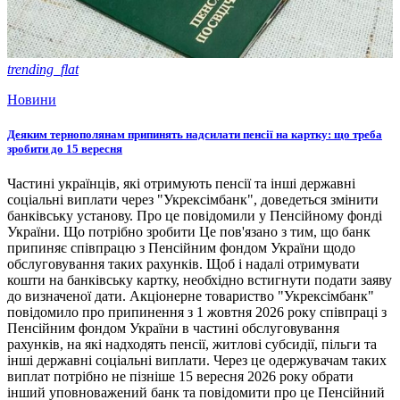
trending_flat
Новини
Деяким тернополянам припинять надсилати пенсії на картку: що треба
зробити до 15 вересня
Частині українців, які отримують пенсії та інші державні
соціальні виплати через "Укрексімбанк", доведеться змінити
банківську установу. Про це повідомили у Пенсійному фонді
України. Що потрібно зробити Це пов'язано з тим, що банк
припиняє співпрацю з Пенсійним фондом України щодо
обслуговування таких рахунків. Щоб і надалі отримувати
кошти на банківську картку, необхідно встигнути подати заяву
до визначеної дати. Акціонерне товариство "Укрексімбанк"
повідомило про припинення з 1 жовтня 2026 року співпраці з
Пенсійним фондом України в частині обслуговування
рахунків, на які надходять пенсії, житлові субсидії, пільги та
інші державні соціальні виплати. Через це одержувачам таких
виплат потрібно не пізніше 15 вересня 2026 року обрати
інший уповноважений банк та повідомити про це Пенсійний