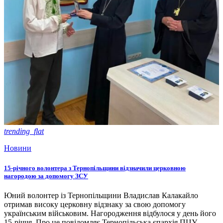
trending_flat
Новини
15-річного волонтера з Тернопільщини відзначили церковною
нагородою за допомогу ЗСУ
Юний волонтер із Тернопільщини Владислав Калакайло
отримав високу церковну відзнаку за свою допомогу
українським військовим. Нагородження відбулося у день його
15-річчя. Про це повідомляє Тернопільська єпархія ПЦУ.