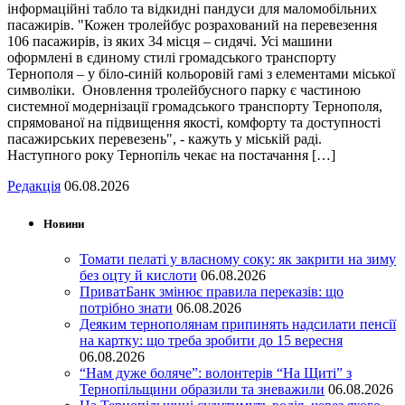
інформаційні табло та відкидні пандуси для маломобільних
пасажирів. "Кожен тролейбус розрахований на перевезення
106 пасажирів, із яких 34 місця – сидячі. Усі машини
оформлені в єдиному стилі громадського транспорту
Тернополя – у біло-синій кольоровій гамі з елементами міської
символіки. Оновлення тролейбусного парку є частиною
системної модернізації громадського транспорту Тернополя,
спрямованої на підвищення якості, комфорту та доступності
пасажирських перевезень", - кажуть у міській раді.
Наступного року Тернопіль чекає на постачання […]
Редакція
06.08.2026
Новини
Томати пелаті у власному соку: як закрити на зиму
без оцту й кислоти
06.08.2026
ПриватБанк змінює правила переказів: що
потрібно знати
06.08.2026
Деяким тернополянам припинять надсилати пенсії
на картку: що треба зробити до 15 вересня
06.08.2026
“Нам дуже боляче”: волонтерів “На Щиті” з
Тернопільщини образили та зневажили
06.08.2026