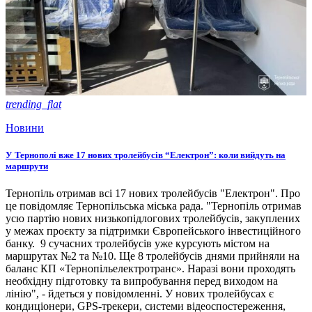
trending_flat
Новини
У Тернополі вже 17 нових тролейбусів “Електрон”: коли вийдуть на
маршрути
Тернопіль отримав всі 17 нових тролейбусів "Електрон". Про
це повідомляє Тернопільська міська рада. "Тернопіль отримав
усю партію нових низькопідлогових тролейбусів, закуплених
у межах проєкту за підтримки Європейського інвестиційного
банку. 9 сучасних тролейбусів уже курсують містом на
маршрутах №2 та №10. Ще 8 тролейбусів днями прийняли на
баланс КП «Тернопільелектротранс». Наразі вони проходять
необхідну підготовку та випробування перед виходом на
лінію", - йдеться у повідомленні. У нових тролейбусах є
кондиціонери, GPS-трекери, системи відеоспостереження,