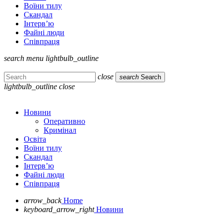
Воїни тилу
Скандал
Інтерв’ю
Файні люди
Співпраця
search
menu
lightbulb_outline
close
search
Search
lightbulb_outline
close
Новини
Оперативно
Кримінал
Освіта
Воїни тилу
Скандал
Інтерв’ю
Файні люди
Співпраця
arrow_back
Home
keyboard_arrow_right
Новини