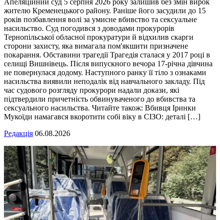
Апеляційний суд 5 серпня 2026 року залишив без змін вирок
жителю Кременецького району. Раніше його засудили до 15
років позбавлення волі за умисне вбивство та сексуальне
насильство. Суд погодився з доводами прокурорів
Тернопільської обласної прокуратури й відхилив скарги
сторони захисту, яка вимагала пом'якшити призначене
покарання. Обставини трагедії Трагедія сталася у 2017 році в
селищі Вишнівець. Після випускного вечора 17-річна дівчина
не повернулася додому. Наступного ранку її тіло з ознаками
насильства виявили неподалік від навчального закладу. Під
час судового розгляду прокурори надали докази, які
підтвердили причетність обвинуваченого до вбивства та
сексуального насильства. Читайте також: Вбивця Іринки
Мукоїди намагався вкоротити собі віку в СІЗО: деталі […]
Редакція
06.08.2026