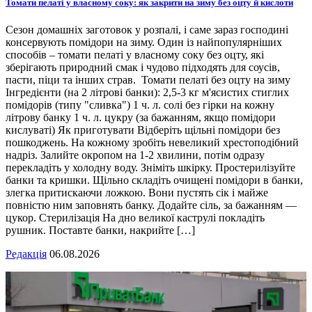
Томати пелаті у власному соку: як закрити на зиму без оцту й кислоти
Сезон домашніх заготовок у розпалі, і саме зараз господині
консервують помідори на зиму. Один із найпопулярніших
способів – томати пелаті у власному соку без оцту, які
зберігають природний смак і чудово підходять для соусів,
пасти, піци та інших страв. Томати пелаті без оцту на зиму
Інгредієнти (на 2 літрові банки): 2,5-3 кг м'ясистих стиглих
помідорів (типу "сливка") 1 ч. л. солі без гірки на кожну
літрову банку 1 ч. л. цукру (за бажанням, якщо помідори
кислуваті) Як приготувати Відберіть щільні помідори без
пошкоджень. На кожному зробіть невеликий хрестоподібний
надріз. Залийте окропом на 1-2 хвилини, потім одразу
перекладіть у холодну воду. Зніміть шкірку. Простерилізуйте
банки та кришки. Щільно складіть очищені помідори в банки,
злегка притискаючи ложкою. Вони пустять сік і майже
повністю ним заповнять банку. Додайте сіль, за бажанням —
цукор. Стерилізація На дно великої каструлі покладіть
рушник. Поставте банки, накрийте […]
Редакція
06.08.2026