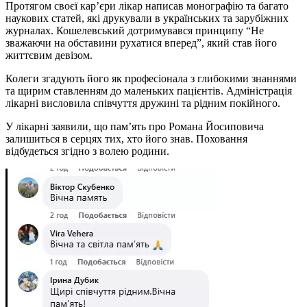
Протягом своєї кар’єри лікар написав монографію та багато
наукових статей, які друкували в українських та зарубіжних
журналах. Кошелевський дотримувався принципу “Не
зважаючи на обставини рухатися вперед”, який став його
життєвим девізом.
Колеги згадують його як професіонала з глибокими знаннями
та щирим ставленням до маленьких пацієнтів. Адміністрація
лікарні висловила співчуття дружині та рідним покійного.
У лікарні заявили, що пам’ять про Романа Йосиповича
залишиться в серцях тих, хто його знав. Поховання
відбудеться згідно з волею родини.