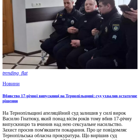
trending_flat
Новини
Вбивство 17-річної випускниці на Тернопільщині: суд ухвалив остаточне
рішення
На Тернопільщині апеляційний суд залишив у силі вирок
Василю Гнатюку, який понад вісім років тому вбив 17-річну
випускницю та вчинив над нею сексуальне насильство.
Захист просив пом'якшити покарання. Про це повідомляє
Тернопільська обласна прокуратура. Що вирішив суд