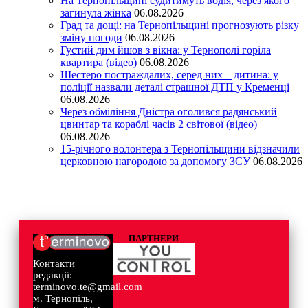
На Тернопільщині судитимуть водія, через якого
загинула жінка
06.08.2026
Град та дощі: на Тернопільщині прогнозують різку
зміну погоди
06.08.2026
Густий дим йшов з вікна: у Тернополі горіла
квартира (відео)
06.08.2026
Шестеро постраждалих, серед них – дитина: у
поліції назвали деталі страшної ДТП у Кременці
06.08.2026
Через обміління Дністра оголився радянський
цвинтар та кораблі часів 2 світової (відео)
06.08.2026
15-річного волонтера з Тернопільщини відзначили
церковною нагородою за допомогу ЗСУ
06.08.2026
ПАРТНЕРИ
Контакти
редакції:
terminovo.te@gmail.com
м. Тернопіль,