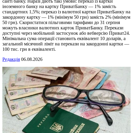
сайті банку. Наразі діють такі умови: переказ із картки
іноземного банку на картку ПриватБанку — 1% замість
стандартних 1,5%; переказ із валютної картки ПриватБанку на
закордонну картку — 1% (мінімум 50 грн) замість 2% (мінімум
50 грн). Скористатися пільговими тарифами до 31 серпня
можуть власники валютних карток ПриватБанку. Перекази
доступні через мобільний застосунок або вебверсію Приват24.
Мінімальна сума операції становить еквівалент 10 доларів, а
загальний місячний ліміт на перекази на закордонні картки —
100 тис. грн в еквіваленті.
Редакція
06.08.2026