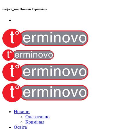
verified_user
Новини Тернополя
Новини
Оперативно
Кримінал
Освіта