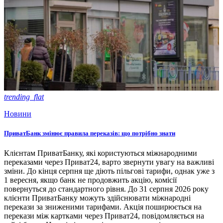
trending_flat
Новини
ПриватБанк змінює правила переказів: що потрібно знати
Клієнтам ПриватБанку, які користуються міжнародними
переказами через Приват24, варто звернути увагу на важливі
зміни. До кінця серпня ще діють пільгові тарифи, однак уже з
1 вересня, якщо банк не продовжить акцію, комісії
повернуться до стандартного рівня. До 31 серпня 2026 року
клієнти ПриватБанку можуть здійснювати міжнародні
перекази за зниженими тарифами. Акція поширюється на
перекази між картками через Приват24, повідомляється на