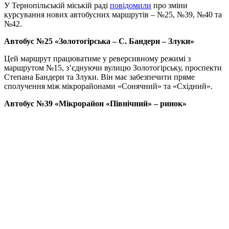
У Тернопільській міській раді
повідомили
про зміни
курсування нових автобусних маршрутів – №25, №39, №40 та
№42.
Автобус №25 «Золотогірська – С. Бандери – Злуки»
Цей маршрут працюватиме у реверсивному режимі з
маршрутом №15, з’єднуючи вулицю Золотогірську, проспекти
Степана Бандери та Злуки. Він має забезпечити пряме
сполучення між мікрорайонами «Сонячний» та «Східний».
Автобус №39 «Мікрорайон «Північний» – ринок»