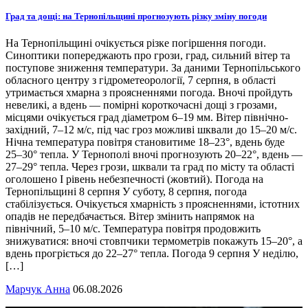
Град та дощі: на Тернопільщині прогнозують різку зміну погоди
На Тернопільщині очікується різке погіршення погоди.
Синоптики попереджають про грози, град, сильний вітер та
поступове зниження температури. За даними Тернопільського
обласного центру з гідрометеорології, 7 серпня, в області
утримається хмарна з проясненнями погода. Вночі пройдуть
невеликі, а вдень — помірні короткочасні дощі з грозами,
місцями очікується град діаметром 6–19 мм. Вітер північно-
західний, 7–12 м/с, під час гроз можливі шквали до 15–20 м/с.
Нічна температура повітря становитиме 18–23°, вдень буде
25–30° тепла. У Тернополі вночі прогнозують 20–22°, вдень —
27–29° тепла. Через грози, шквали та град по місту та області
оголошено І рівень небезпечності (жовтий). Погода на
Тернопільщині 8 серпня У суботу, 8 серпня, погода
стабілізується. Очікується хмарність з проясненнями, істотних
опадів не передбачається. Вітер змінить напрямок на
північний, 5–10 м/с. Температура повітря продовжить
знижуватися: вночі стовпчики термометрів покажуть 15–20°, а
вдень прогріється до 22–27° тепла. Погода 9 серпня У неділю,
[…]
Марчук Анна
06.08.2026