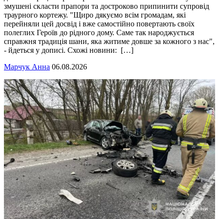
змушені скласти прапори та достроково припинити супровід
траурного кортежу. "Щиро дякуємо всім громадам, які
перейняли цей досвід і вже самостійно повертають своїх
полеглих Героїв до рідного дому. Саме так народжується
справжня традиція шани, яка житиме довше за кожного з нас",
- йдеться у дописі. Схожі новини: […]
Марчук Анна
06.08.2026