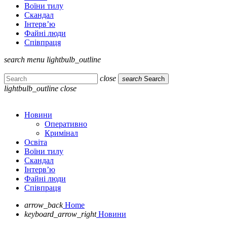
Воїни тилу
Скандал
Інтерв’ю
Файні люди
Співпраця
search
menu
lightbulb_outline
close
search
Search
lightbulb_outline
close
Новини
Оперативно
Кримінал
Освіта
Воїни тилу
Скандал
Інтерв’ю
Файні люди
Співпраця
arrow_back
Home
keyboard_arrow_right
Новини