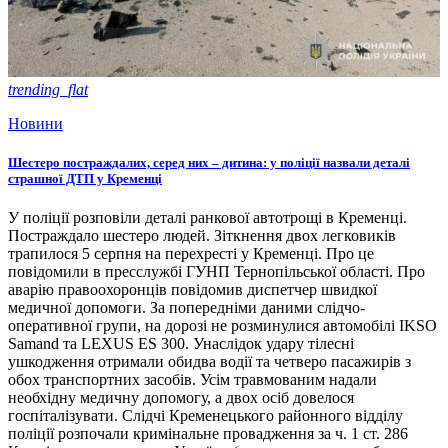
trending_flat
Новини
Шестеро постраждалих, серед них – дитина: у поліції назвали деталі
страшної ДТП у Кременці
У поліції розповіли деталі ранкової автотрощі в Кременці.
Постраждало шестеро людей. Зіткнення двох легковиків
трапилося 5 серпня на перехресті у Кременці. Про це
повідомили в пресслужбі ГУНП Тернопільської області. Про
аварію правоохоронців повідомив диспетчер швидкої
медичної допомоги. За попередніми даними слідчо-
оперативної групи, на дорозі не розминулися автомобілі IKSO
Samand та LEXUS ES 300. Унаслідок удару тілесні
ушкодження отримали обидва водії та четверо пасажирів з
обох транспортних засобів. Усім травмованим надали
необхідну медичну допомогу, а двох осіб довелося
госпіталізувати. Слідчі Кременецького районного відділу
поліції розпочали кримінальне провадження за ч. 1 ст. 286