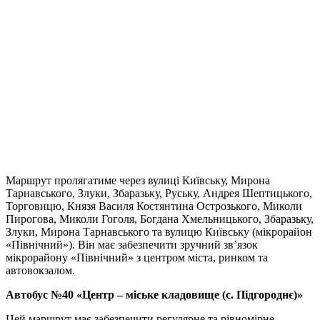
Маршрут пролягатиме через вулиці Київську, Мирона
Тарнавського, Злуки, Збаразьку, Руську, Андрея Шептицького,
Торговицю, Князя Василя Костянтина Острозького, Миколи
Пирогова, Миколи Гоголя, Богдана Хмельницького, Збаразьку,
Злуки, Мирона Тарнавського та вулицю Київську (мікрорайон
«Північний»). Він має забезпечити зручний зв’язок
мікрорайону «Північний» з центром міста, ринком та
автовокзалом.
Автобус №40 «Центр – міське кладовище (с. Підгороднє)»
Цей маршрут має забезпечити регулярне та рівномірне