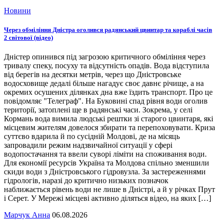
Новини
Через обміління Дністра оголився радянський цвинтар та кораблі часів
2 світової (відео)
Дністер опинився під загрозою критичного обміління через
тривалу спеку, посуху та відсутність опадів. Вода відступила
від берегів на десятки метрів, через що Дністровське
водосховище дедалі більше нагадує своє давнє річище, а на
окремих осушених ділянках дна вже їздить транспорт. Про це
повідомляє "Телеграф". На Буковині спад рівня води оголив
території, затоплені ще в радянські часи. Зокрема, у селі
Кормань вода вимила людські рештки зі старого цвинтаря, які
місцевим жителям довелося збирати та перепоховувати. Криза
суттєво вдарила й по сусідній Молдові, де на місяць
запровадили режим надзвичайної ситуації у сфері
водопостачання та ввели суворі ліміти на споживання води.
Для економії ресурсів Україна та Молдова спільно зменшили
скиди води з Дністровського гідровузла. За застереженнями
гідрологів, наразі до критично низьких позначок
наближається рівень води не лише в Дністрі, а й у річках Прут
і Серет. У Мережі місцеві активно діляться відео, на яких […]
Марчук Анна
06.08.2026