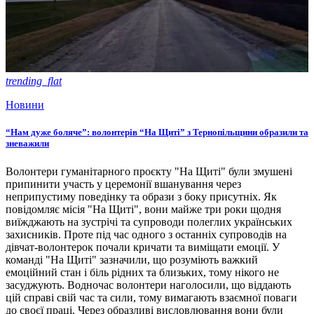
trending_flat
Новини
“Нам дуже боляче”: волонтерів “На Щиті” з Тернопільщини образили та
зневажили
Волонтери гуманітарного проєкту "На Щиті" були змушені
припинити участь у церемонії вшанування через
неприпустиму поведінку та образи з боку присутніх. Як
повідомляє місія "На Щиті", вони майже три роки щодня
виїжджають на зустрічі та супроводи полеглих українських
захисників. Проте під час одного з останніх супроводів на
дівчат-волонтерок почали кричати та виміщати емоції. У
команді "На Щиті" зазначили, що розуміють важкий
емоційний стан і біль рідних та близьких, тому нікого не
засуджують. Водночас волонтери наголосили, що віддають
цій справі свій час та сили, тому вимагають взаємної поваги
до своєї праці. Через образливі висловлювання вони були