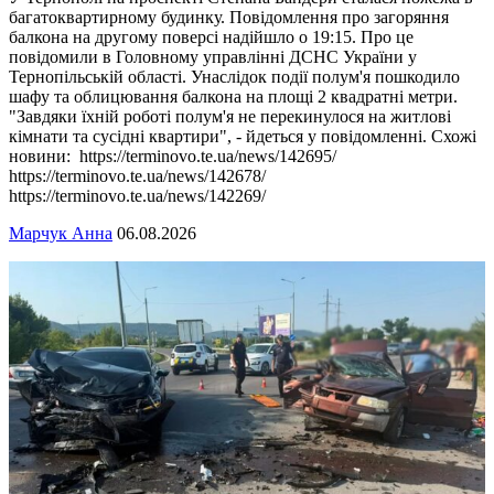
багатоквартирному будинку. Повідомлення про загоряння
балкона на другому поверсі надійшло о 19:15. Про це
повідомили в Головному управлінні ДСНС України у
Тернопільській області. Унаслідок події полум'я пошкодило
шафу та облицювання балкона на площі 2 квадратні метри.
"Завдяки їхній роботі полум'я не перекинулося на житлові
кімнати та сусідні квартири", - йдеться у повідомленні. Схожі
новини: https://terminovo.te.ua/news/142695/
https://terminovo.te.ua/news/142678/
https://terminovo.te.ua/news/142269/
Марчук Анна
06.08.2026