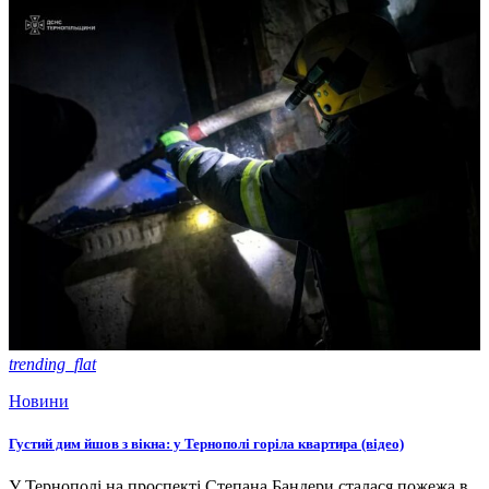
trending_flat
Новини
Густий дим йшов з вікна: у Тернополі горіла квартира (відео)
У Тернополі на проспекті Степана Бандери сталася пожежа в