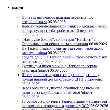
Новини
ПриватБанк змінює правила переказів: що
потрібно знати
06.08.2026
Деяким тернополянам припинять надсилати пенсії
на картку: що треба зробити до 15 вересня
06.08.2026
“Нам дуже боляче”: волонтерів “На Щиті” з
Тернопільщини образили та зневажили
06.08.2026
На Тернопільщині судитимуть водія, через якого
загинула жінка
06.08.2026
Град та дощі: на Тернопільщині прогнозують різку
зміну погоди
06.08.2026
Густий дим йшов з вікна: у Тернополі горіла
квартира (відео)
06.08.2026
Шестеро постраждалих, серед них – дитина: у
поліції назвали деталі страшної ДТП у Кременці
06.08.2026
Через обміління Дністра оголився радянський
цвинтар та кораблі часів 2 світової (відео)
06.08.2026
15-річного волонтера з Тернопільщини відзначили
церковною нагородою за допомогу ЗСУ
06.08.2026