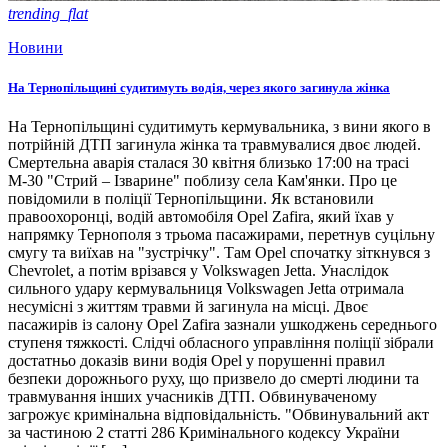
trending_flat
Новини
На Тернопільщині судитимуть водія, через якого загинула жінка
На Тернопільщині судитимуть кермувальника, з вини якого в
потрійній ДТП загинула жінка та травмувалися двоє людей.
Смертельна аварія сталася 30 квітня близько 17:00 на трасі
М-30 "Стрий – Ізварине" поблизу села Кам'янки. Про це
повідомили в поліції Тернопільщини. Як встановили
правоохоронці, водій автомобіля Opel Zafira, який їхав у
напрямку Тернополя з трьома пасажирами, перетнув суцільну
смугу та виїхав на "зустрічку". Там Opel спочатку зіткнувся з
Chevrolet, а потім врізався у Volkswagen Jetta. Унаслідок
сильного удару кермувальниця Volkswagen Jetta отримала
несумісні з життям травми й загинула на місці. Двоє
пасажирів із салону Opel Zafira зазнали ушкоджень середнього
ступеня тяжкості. Слідчі обласного управління поліції зібрали
достатньо доказів вини водія Opel у порушенні правил
безпеки дорожнього руху, що призвело до смерті людини та
травмування інших учасників ДТП. Обвинуваченому
загрожує кримінальна відповідальність. "Обвинувальний акт
за частиною 2 статті 286 Кримінального кодексу України