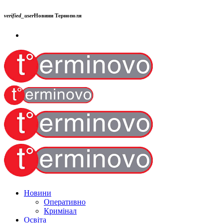
verified_user
Новини Тернополя
Новини
Оперативно
Кримінал
Освіта