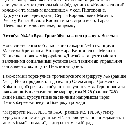
сполучення між центром міста (від зупинки «Кооперативний
коледж») та міським кладовищем у селі Підгороднє.
Курсуватиме через вулиці Сергія Короля, Івана Мазепи,
Руську, Князя Василя Костянтина Острозького, Тараса
Шевченка та у зворотному напрямку.
Автобус №42 «Вул. Тролейбусна – центр – вул. Весела»
Нове сполучення об’єднає район лікарні №3 з вулицями
Максима Кривоноса, Володимира Винниченка, Миколи
Карпенка, а також мікрорайон «Дружба» та центр міста з
важливими соціальними установами, такими як управління
соціального захисту та Пенсійний фонд.
Також зміни торкнулись тролейбусного маршруту №6 (раніше
№11). Його продовжили до вулиці Олександра Довженка.
Крім того, зберегли автобусне сполучення між Тернополем та
навколишніми селами лише маршрутом №28 (раніше №8),
який надалі курсуватиме за звичним напрямком через
Великоберезовицьку та Білецьку громади.
“Маршрути №18, №31 та №50 (раніше №5 і №5А) тепер
курсують лише до зупинки «Газопровід» та не виїжджають за
межі міської громади”, – додали у міській раді.