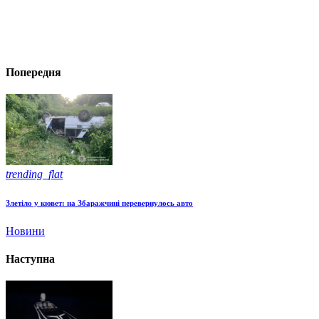
Попередня
trending_flat
Злетіло у кювет: на Збаражчині перевернулось авто
Новини
Наступна