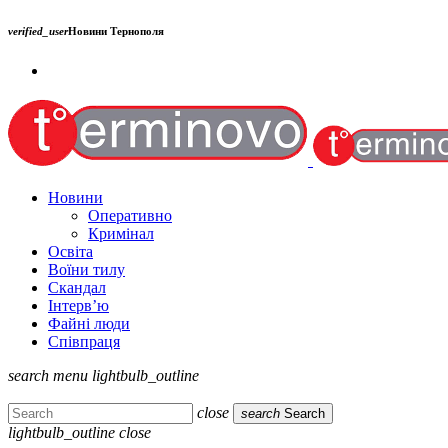
verified_user
Новини Тернополя
Новини
Оперативно
Кримінал
Освіта
Воїни тилу
Скандал
Інтерв’ю
Файні люди
Співпраця
search
menu
lightbulb_outline
close
search
Search
lightbulb_outline
close