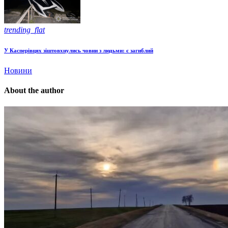
trending_flat
У Касперівцях зіштовхнулись човни з людьми: є загиблий
Новини
About the author