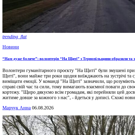
trending_flat
Новини
“Нам дуже боляче”: волонтерів “На Щиті” з Тернопільщини образили та 
Волонтери гуманітарного проєкту "На Щиті" були змушені прип
Щиті", вони майже три роки щодня виїжджають на зустрічі та с
виміщати емоції. У команді "На Щиті" зазначили, що розуміють
справі свій час та сили, тому вимагають взаємної поваги до с
кортежу. "Щиро дякуємо всім громадам, які перейняли цей досві
житиме довше за кожного з нас", - йдеться у дописі. Схожі нов
Марчук Анна
06.08.2026