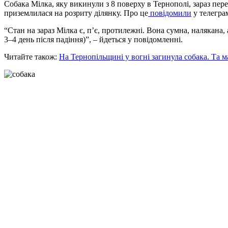
Собака Мілка, яку викинули з 8 поверху в Тернополі, зараз пер
приземлилася на розриту ділянку. Про це
повідомили
у телеграм
“Стан на зараз Мілка є, п’є, протилежні. Вона сумна, налякана
3–4 день після падіння)”, – йдеться у повідомленні.
Читайте також:
На Тернопільщині у вогні загинула собака. Та 