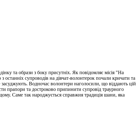
нку та образи з боку присутніх. Як повідомляє місія "На
 з останніх супроводів на дівчат-волонтерок почали кричати та
не засуджують. Водночас волонтери наголосили, що віддають цій
ласти прапори та достроково припинити супровід траурного
 дому. Саме так народжується справжня традиція шани, яка