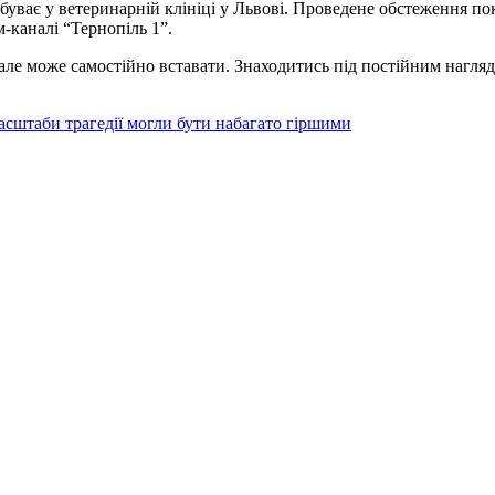
ебуває у ветеринарній клініці у Львові. Проведене обстеження п
-каналі “Тернопіль 1”.
, але може самостійно вставати. Знаходитись під постійним нагляд
масштаби трагедії могли бути набагато гіршими