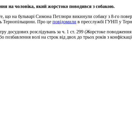
ння на чоловіка, який жорстоко поводився з собакою.
 те, що на бульварі Симона Петлюри викинули собаку з 8-го повер
ль Тернопільщини. Про це
повідомили
в пресслужбі ГУНП у Терно
стру досудових розслідувань за ч. 1 ст. 299 (Жорстоке поводженн
бо позбавлення волі на строк від двох до трьох років з конфіска