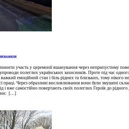
зневажили
инити участь у церемонії вшанування через неприпустиму поведі
упроводи полеглих українських захисників. Проте під час одного
 важкий емоційний стан і біль рідних та близьких, тому нікого 
воєї праці. Через образливі висловлювання вони були змушені ск
д і вже самостійно повертають своїх полеглих Героїв до рідного
ини: […]