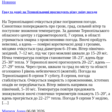
Новини
Град та дощі: на Тернопільщині прогнозують різку зміну погоди
На Тернопільщині очікується різке погіршення погоди.
Синоптики попереджають про грози, град, сильний вітер та
поступове зниження температури. За даними Тернопільського
обласного центру з гідрометеорології, 7 серпня, в області
утримається хмарна з проясненнями погода. Вночі пройдуть
невеликі, а вдень — помірні короткочасні дощі з грозами,
місцями очікується град діаметром 6–19 мм. Вітер північно-
західний, 7–12 м/с, під час гроз можливі шквали до 15–20 м/с.
Нічна температура повітря становитиме 18–23°, вдень буде
25–30° тепла. У Тернополі вночі прогнозують 20–22°, вдень —
27–29° тепла. Через грози, шквали та град по місту та області
оголошено І рівень небезпечності (жовтий). Погода на
Тернопільщині 8 серпня У суботу, 8 серпня, погода
стабілізується. Очікується хмарність з проясненнями, істотних
опадів не передбачається. Вітер змінить напрямок на
північний, 5–10 м/с. Температура повітря продовжить
знижуватися: вночі стовпчики термометрів покажуть 15–20°, а
вдень прогріється до 22–27° тепла. Погода 9 серпня У неділю,
[…]
Марчук Анна
06.08.2026