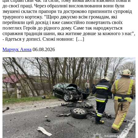
цій справі свій час та сили, тому вимагають взаємної поваги
до своєї праці. Через образливі висловлювання вони були
змушені скласти прапори та достроково припинити супровід
траурного кортежу. "Щиро дякуємо всім громадам, які
перейняли цей досвід і вже самостійно повертають своїх
полеглих Героїв до рідного дому. Саме так народжується
справжня традиція шани, яка житиме довше за кожного з нас",
- йдеться у дописі. Схожі новини: […]
Марчук Анна
06.08.2026