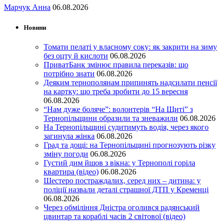
Марчук Анна
06.08.2026
Новини
Томати пелаті у власному соку: як закрити на зиму
без оцту й кислоти
06.08.2026
ПриватБанк змінює правила переказів: що
потрібно знати
06.08.2026
Деяким тернополянам припинять надсилати пенсії
на картку: що треба зробити до 15 вересня
06.08.2026
“Нам дуже боляче”: волонтерів “На Щиті” з
Тернопільщини образили та зневажили
06.08.2026
На Тернопільщині судитимуть водія, через якого
загинула жінка
06.08.2026
Град та дощі: на Тернопільщині прогнозують різку
зміну погоди
06.08.2026
Густий дим йшов з вікна: у Тернополі горіла
квартира (відео)
06.08.2026
Шестеро постраждалих, серед них – дитина: у
поліції назвали деталі страшної ДТП у Кременці
06.08.2026
Через обміління Дністра оголився радянський
цвинтар та кораблі часів 2 світової (відео)