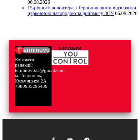
06.08.2026
15-річного волонтера з Тернопільщини відзначили
церковною нагородою за допомогу ЗСУ
06.08.2026
ПАРТНЕРИ
Контакти
редакції:
terminovo.te@gmail.com
м. Тернопіль,
Кульчицької 2А
+380935295439