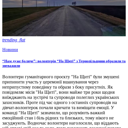
trending_flat
Новини
“Нам дуже боляче”: волонтерів “На Щиті” з Тернопільщини образили та
зневажили
Волонтери гуманітарного проєкту "На Щиті" були змушені
припинити участь у церемонії вшанування через
неприпустиму поведінку та образи з боку присутніх. Як
повідомляє місія "На Щиті", вони майже три роки щодня
виїжджають на зустрічі та супроводи полеглих українських
захисників. Проте під час одного з останніх супроводів на
дівчат-волонтерок почали кричати та виміщати емоції. У
команді "На Щиті" зазначили, що розуміють важкий
емоційний стан і біль рідних та близьких, тому нікого не
засуджують. Водночас волонтери наголосили, що віддають