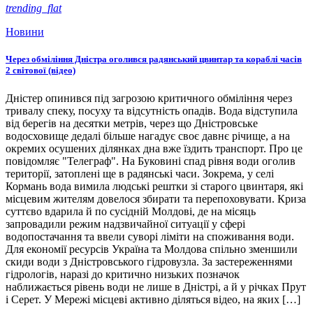
trending_flat
Новини
Через обміління Дністра оголився радянський цвинтар та кораблі часів
2 світової (відео)
Дністер опинився під загрозою критичного обміління через
тривалу спеку, посуху та відсутність опадів. Вода відступила
від берегів на десятки метрів, через що Дністровське
водосховище дедалі більше нагадує своє давнє річище, а на
окремих осушених ділянках дна вже їздить транспорт. Про це
повідомляє "Телеграф". На Буковині спад рівня води оголив
території, затоплені ще в радянські часи. Зокрема, у селі
Кормань вода вимила людські рештки зі старого цвинтаря, які
місцевим жителям довелося збирати та перепоховувати. Криза
суттєво вдарила й по сусідній Молдові, де на місяць
запровадили режим надзвичайної ситуації у сфері
водопостачання та ввели суворі ліміти на споживання води.
Для економії ресурсів Україна та Молдова спільно зменшили
скиди води з Дністровського гідровузла. За застереженнями
гідрологів, наразі до критично низьких позначок
наближається рівень води не лише в Дністрі, а й у річках Прут
і Серет. У Мережі місцеві активно діляться відео, на яких […]