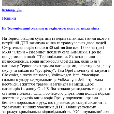
trending_flat
Новини
На Тернопільщині судитимуть водія, через якого загинула жінка
На Тернопільщині судитимуть кермувальника, з вини якого в
потрійній ДТП загинула жінка та травмувалися двоє людей.
Смертельна аварія сталася 30 квітня близько 17:00 на трасі
М-30 "Стрий – Ізварине" поблизу села Кам'янки. Про це
повідомили в поліції Тернопільщини. Як встановили
правоохоронці, водій автомобіля Opel Zafira, який їхав у
напрямку Тернополя з трьома пасажирами, перетнув суцільну
смугу та виїхав на "зустрічку". Там Opel спочатку зіткнувся з
Chevrolet, а потім врізався у Volkswagen Jetta. Унаслідок
сильного удару кермувальниця Volkswagen Jetta отримала
несумісні з життям травми й загинула на місці. Двоє
пасажирів із салону Opel Zafira зазнали ушкоджень середнього
ступеня тяжкості. Слідчі обласного управління поліції зібрали
достатньо доказів вини водія Opel у порушенні правил
безпеки дорожнього руху, що призвело до смерті людини та
травмування інших учасників ДТП. Обвинуваченому
загрожує кримінальна відповідальність. "Обвинувальний акт