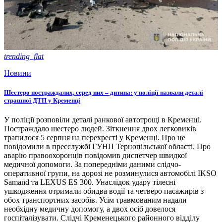
trending_flat
Новини
Шестеро постраждалих, серед них – дитина: у поліції назвали деталі
страшної ДТП у Кременці
У поліції розповіли деталі ранкової автотрощі в Кременці.
Постраждало шестеро людей. Зіткнення двох легковиків
трапилося 5 серпня на перехресті у Кременці. Про це
повідомили в пресслужбі ГУНП Тернопільської області. Про
аварію правоохоронців повідомив диспетчер швидкої
медичної допомоги. За попередніми даними слідчо-
оперативної групи, на дорозі не розминулися автомобілі IKSO
Samand та LEXUS ES 300. Унаслідок удару тілесні
ушкодження отримали обидва водії та четверо пасажирів з
обох транспортних засобів. Усім травмованим надали
необхідну медичну допомогу, а двох осіб довелося
госпіталізувати. Слідчі Кременецького районного відділу