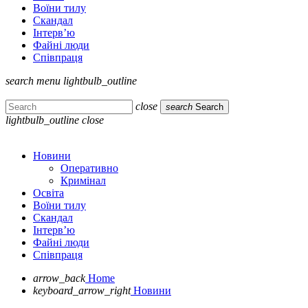
Воїни тилу
Скандал
Інтерв’ю
Файні люди
Співпраця
search
menu
lightbulb_outline
close
search
Search
lightbulb_outline
close
Новини
Оперативно
Кримінал
Освіта
Воїни тилу
Скандал
Інтерв’ю
Файні люди
Співпраця
arrow_back
Home
keyboard_arrow_right
Новини