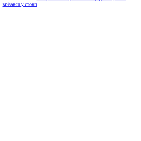
врізався у стовп