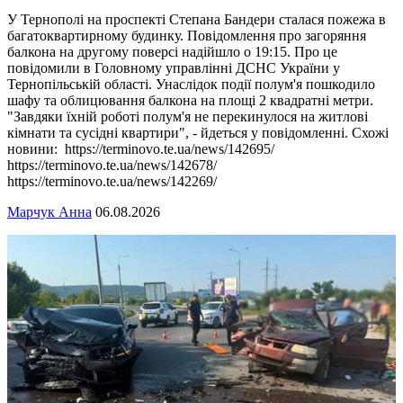
У Тернополі на проспекті Степана Бандери сталася пожежа в
багатоквартирному будинку. Повідомлення про загоряння
балкона на другому поверсі надійшло о 19:15. Про це
повідомили в Головному управлінні ДСНС України у
Тернопільській області. Унаслідок події полум'я пошкодило
шафу та облицювання балкона на площі 2 квадратні метри.
"Завдяки їхній роботі полум'я не перекинулося на житлові
кімнати та сусідні квартири", - йдеться у повідомленні. Схожі
новини: https://terminovo.te.ua/news/142695/
https://terminovo.te.ua/news/142678/
https://terminovo.te.ua/news/142269/
Марчук Анна
06.08.2026