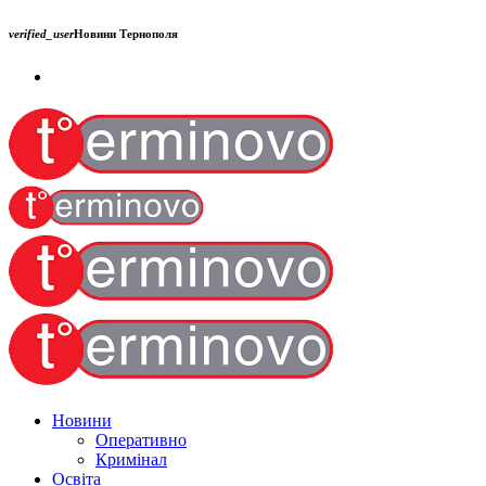
verified_user
Новини Тернополя
Новини
Оперативно
Кримінал
Освіта