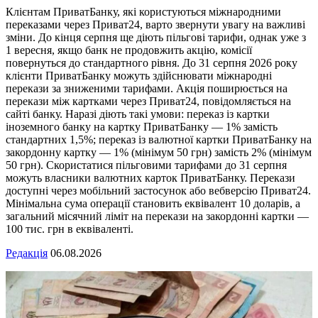
Клієнтам ПриватБанку, які користуються міжнародними
переказами через Приват24, варто звернути увагу на важливі
зміни. До кінця серпня ще діють пільгові тарифи, однак уже з
1 вересня, якщо банк не продовжить акцію, комісії
повернуться до стандартного рівня. До 31 серпня 2026 року
клієнти ПриватБанку можуть здійснювати міжнародні
перекази за зниженими тарифами. Акція поширюється на
перекази між картками через Приват24, повідомляється на
сайті банку. Наразі діють такі умови: переказ із картки
іноземного банку на картку ПриватБанку — 1% замість
стандартних 1,5%; переказ із валютної картки ПриватБанку на
закордонну картку — 1% (мінімум 50 грн) замість 2% (мінімум
50 грн). Скористатися пільговими тарифами до 31 серпня
можуть власники валютних карток ПриватБанку. Перекази
доступні через мобільний застосунок або вебверсію Приват24.
Мінімальна сума операції становить еквівалент 10 доларів, а
загальний місячний ліміт на перекази на закордонні картки —
100 тис. грн в еквіваленті.
Редакція
06.08.2026