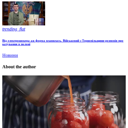
trending_flat
Від електрошокера аж форма плавилась. Військовий з Тернопільщини розповів про
катування в полоні
Новини
About the author