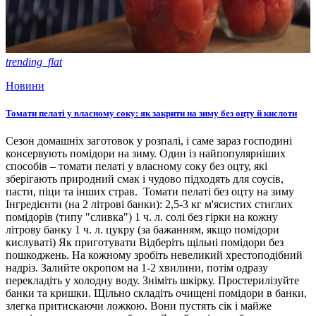
trending_flat
Новини
Томати пелаті у власному соку: як закрити на зиму без оцту й кислоти
Сезон домашніх заготовок у розпалі, і саме зараз господині
консервують помідори на зиму. Один із найпопулярніших
способів – томати пелаті у власному соку без оцту, які
зберігають природний смак і чудово підходять для соусів,
пасти, піци та інших страв. Томати пелаті без оцту на зиму
Інгредієнти (на 2 літрові банки): 2,5-3 кг м'ясистих стиглих
помідорів (типу "сливка") 1 ч. л. солі без гірки на кожну
літрову банку 1 ч. л. цукру (за бажанням, якщо помідори
кислуваті) Як приготувати Відберіть щільні помідори без
пошкоджень. На кожному зробіть невеликий хрестоподібний
надріз. Залийте окропом на 1-2 хвилини, потім одразу
перекладіть у холодну воду. Зніміть шкірку. Простерилізуйте
банки та кришки. Щільно складіть очищені помідори в банки,
злегка притискаючи ложкою. Вони пустять сік і майже