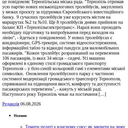
це повідомляє Тернопільська міська рада. "Тернопіль отримав
усю партію нових низькопідлогових тролейбусів, закуплених
у межах проєкту за підтримки Європейського інвестиційного
банку. 9 сучасних тролейбусів уже курсують містом на
маршрутах №2 та №10. Ще 8 тролейбусів днями прийняли на
баланс КП «Тернопільелектротранс». Наразі вони проходять
необхідну підготовку та випробування перед виходом на
лінію", - йдеться у повідомленні. У нових тролейбусах є
кондиціонери, GPS-трекери, системи відеоспостереження,
інформаційні табло та відкидні пандуси для маломобільних
пасажирів. "Кожен тролейбус розрахований на перевезення
106 пасажирів, із яких 34 місця – сидячі. Усі машини
оформлені в єдиному стилі громадського транспорту
Тернополя – у біло-синій кольоровій гамі з елементами міської
символіки. Оновлення тролейбусного парку є частиною
системної модернізації громадського транспорту Тернополя,
спрямованої на підвищення якості, комфорту та доступності
пасажирських перевезень", - кажуть у міській раді.
Наступного року Тернопіль чекає на постачання […]
Редакція
06.08.2026
Новини
Томати пелаті у власному соку: як закрити на зиму