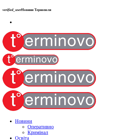
verified_user
Новини Тернополя
Новини
Оперативно
Кримінал
Освіта