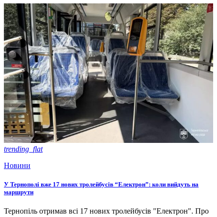
trending_flat
Новини
У Тернополі вже 17 нових тролейбусів “Електрон”: коли вийдуть на
маршрути
Тернопіль отримав всі 17 нових тролейбусів "Електрон". Про