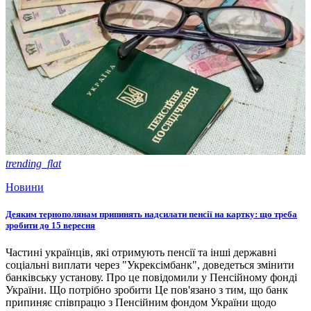
trending_flat
Новини
Деяким тернополянам припинять надсилати пенсії на картку: що треба
зробити до 15 вересня
Частині українців, які отримують пенсії та інші державні
соціальні виплати через "Укрексімбанк", доведеться змінити
банківську установу. Про це повідомили у Пенсійному фонді
України. Що потрібно зробити Це пов'язано з тим, що банк
припиняє співпрацю з Пенсійним фондом України щодо