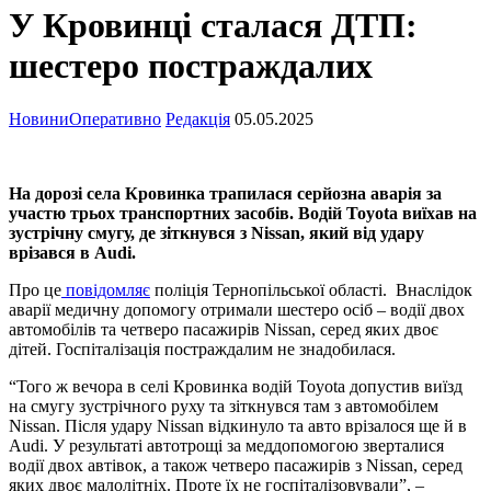
У Кровинці сталася ДТП:
шестеро постраждалих
Новини
Оперативно
Редакція
05.05.2025
На дорозі села Кровинка трапилася серйозна аварія за
участю трьох транспортних засобів. Водій Toyota виїхав на
зустрічну смугу, де зіткнувся з Nissan, який від удару
врізався в Audi.
Про це
повідомляє
поліція Тернопільської області. Внаслідок
аварії медичну допомогу отримали шестеро осіб – водії двох
автомобілів та четверо пасажирів Nissan, серед яких двоє
дітей. Госпіталізація постраждалим не знадобилася.
“Того ж вечора в селі Кровинка водій Toyota допустив виїзд
на смугу зустрічного руху та зіткнувся там з автомобілем
Nissan. Після удару Nissan відкинуло та авто врізалося ще й в
Audi. У результаті автотрощі за меддопомогою зверталися
водії двох автівок, а також четверо пасажирів з Nissan, серед
яких двоє малолітніх. Проте їх не госпіталізовували”, –