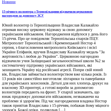
Новини
15-річного волонтера з Тернопільщини відзначили церковною
нагородою за допомогу ЗСУ
Юний волонтер із Тернопільщини Владислав Калакайло
отримав високу церковну відзнаку за свою допомогу
українським військовим. Нагородження відбулося у день його
15-річчя. Про це повідомляє Тернопільська єпархія ПЦУ.
Митрополит Тернопільський і Кременецький Нестор 4
серпня, з благословення митрополита Київського і всієї
України Епіфанія, вручив Владиславу Калакайлу медаль "За
жертовність і любов до України". Церковною нагородою
відзначили учня Заліщицької загальноосвітньої школи №2 за
систематичну підтримку українських військових, які
захищають Україну від російської агресії. Попри свій юний
вік, Владислав займається волонтерством вже кілька років. Із
13 років він самостійно виготовляє ліхтарики та павербанки
для українських захисників. Деталі для них хлопець друкує на
власному 3D-принтері, а готові вироби за допомогою
волонтерів передають на фронт. У єпархії зазначають, що
юнак продовжує допомагати військовим, незважаючи на
проблеми зі здоров'ям. Під час нагородження владика Нестор
також привітав Владислава з 15-річчям, побажав йому міцного
здоров'я, Божої опіки, подякував […]