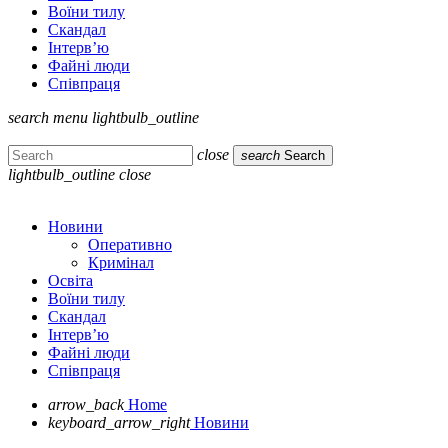
Воїни тилу
Скандал
Інтерв’ю
Файні люди
Співпраця
search
menu
lightbulb_outline
close
search
Search
lightbulb_outline
close
Новини
Оперативно
Кримінал
Освіта
Воїни тилу
Скандал
Інтерв’ю
Файні люди
Співпраця
arrow_back
Home
keyboard_arrow_right
Новини