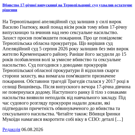
Вбивство 17-річної випускниці на Тернопільщині: суд ухвалив остаточне
рішення
На Тернопільщині апеляційний суд залишив у силі вирок
Василю Гнатюку, який понад вісім років тому вбив 17-річну
випускницю та вчинив над нею сексуальне насильство.
Захист просив пом'якшити покарання. Про це повідомляє
Тернопільська обласна прокуратура. Що вирішив суд
Апеляційний суд 5 серпня 2026 року залишив без змін вирок
жителю Кременецького району. Раніше його засудили до 15
років позбавлення волі за умисне вбивство та сексуальне
насильство. Суд погодився з доводами прокурорів
Тернопільської обласної прокуратури й відхилив скарги
сторони захисту, яка вимагала пом'якшити призначене
покарання. Обставини трагедії Трагедія сталася у 2017 році в
селищі Вишнівець. Після випускного вечора 17-річна дівчина
не повернулася додому. Наступного ранку її тіло з ознаками
насильства виявили неподалік від навчального закладу. Під
час судового розгляду прокурори надали докази, які
підтвердили причетність обвинуваченого до вбивства та
сексуального насильства. Читайте також: Вбивця Іринки
Мукоїди намагався вкоротити собі віку в СІЗО: деталі […]
Редакція
06.08.2026