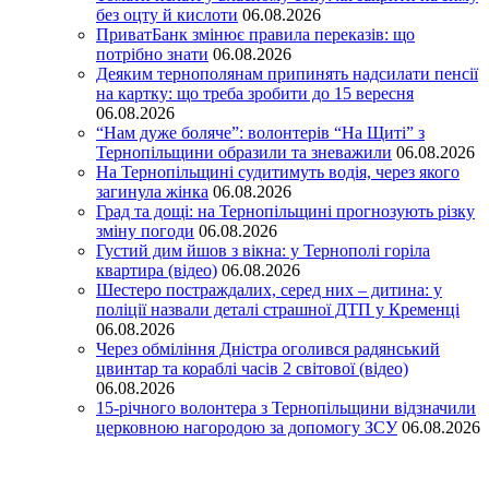
без оцту й кислоти
06.08.2026
ПриватБанк змінює правила переказів: що
потрібно знати
06.08.2026
Деяким тернополянам припинять надсилати пенсії
на картку: що треба зробити до 15 вересня
06.08.2026
“Нам дуже боляче”: волонтерів “На Щиті” з
Тернопільщини образили та зневажили
06.08.2026
На Тернопільщині судитимуть водія, через якого
загинула жінка
06.08.2026
Град та дощі: на Тернопільщині прогнозують різку
зміну погоди
06.08.2026
Густий дим йшов з вікна: у Тернополі горіла
квартира (відео)
06.08.2026
Шестеро постраждалих, серед них – дитина: у
поліції назвали деталі страшної ДТП у Кременці
06.08.2026
Через обміління Дністра оголився радянський
цвинтар та кораблі часів 2 світової (відео)
06.08.2026
15-річного волонтера з Тернопільщини відзначили
церковною нагородою за допомогу ЗСУ
06.08.2026