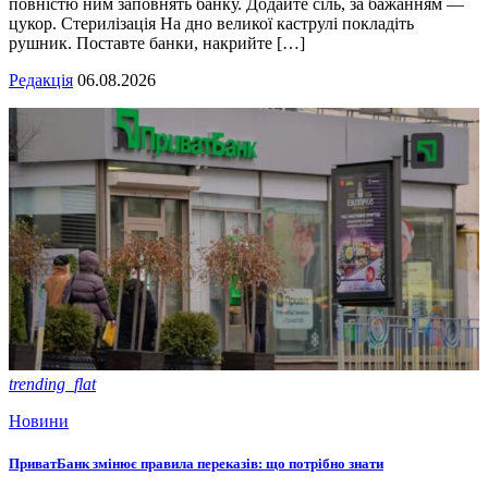
повністю ним заповнять банку. Додайте сіль, за бажанням —
цукор. Стерилізація На дно великої каструлі покладіть
рушник. Поставте банки, накрийте […]
Редакція
06.08.2026
trending_flat
Новини
ПриватБанк змінює правила переказів: що потрібно знати