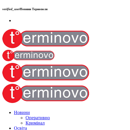
verified_user
Новини Тернополя
Новини
Оперативно
Кримінал
Освіта