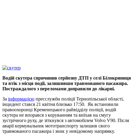
Водій скутера спричинив серйозну ДТП у селі Білокриниця
та втік з місця події, залишивши травмованого пасажира.
Постраждалого з переломами доправили до лікарні.
За
інформацією
пресслужби поліції Тернопільської області,
інцидент стався 21 квітня близько 17:50. Як встановили
правоохоронці Кременецького райвідділу поліції, водій
скутера не впорався з керуванням та виїхав на смугу
зустрічного руху, де зіткнувся з автомобілем Volvo V90. Після
аварії кермувальник мототранспорту залишив свого
травмованого пасажира і зник у невідомому напрямку.