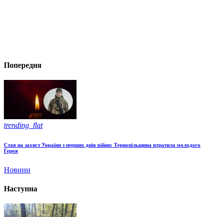
Попередня
trending_flat
Став на захист України з перших днів війни: Тернопільщина втратила молодого
Героя
Новини
Наступна