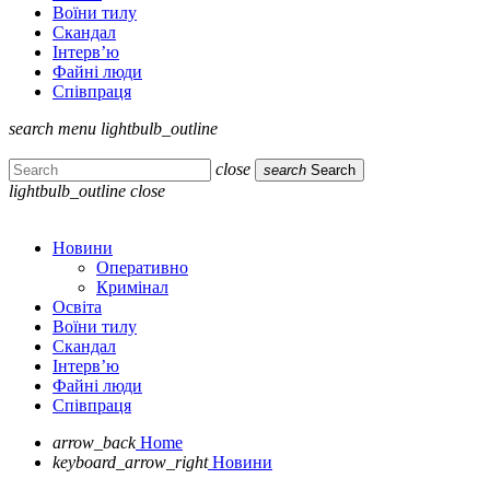
Воїни тилу
Скандал
Інтерв’ю
Файні люди
Співпраця
search
menu
lightbulb_outline
close
search
Search
lightbulb_outline
close
Новини
Оперативно
Кримінал
Освіта
Воїни тилу
Скандал
Інтерв’ю
Файні люди
Співпраця
arrow_back
Home
keyboard_arrow_right
Новини