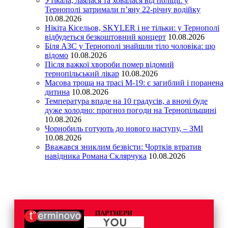
Утікала, лаялася та ховалася від поліції: у
Тернополі затримали п’яну 22-річну водійку
10.08.2026
Нікіта Кісельов, SKYLER і не тільки: у Тернополі
відбудеться безкоштовний концерт
10.08.2026
Біля АЗС у Тернополі знайшли тіло чоловіка: що
відомо
10.08.2026
Після важкої хвороби помер відомий
тернопільський лікар
10.08.2026
Масова троща на трасі М-19: є загиблий і поранена
дитина
10.08.2026
Температура впаде на 10 градусів, а вночі буде
дуже холодно: прогноз погоди на Тернопільщині
10.08.2026
Чорнобиль готують до нового наступу, – ЗМІ
10.08.2026
Вважався зниклим безвісти: Чортків втратив
навідника Романа Склярчука
10.08.2026
ПАРТНЕРИ