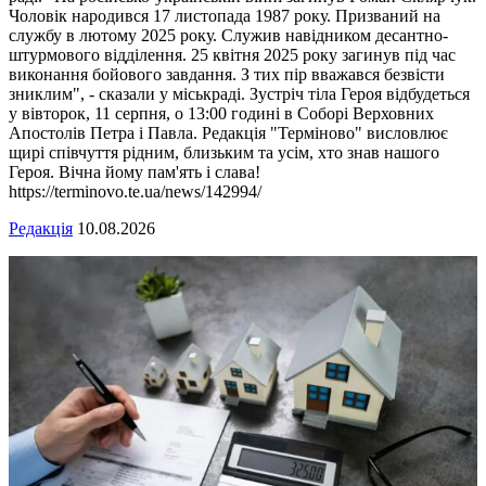
Чоловік народився 17 листопада 1987 року. Призваний на
службу в лютому 2025 року. Служив навідником десантно-
штурмового відділення. 25 квітня 2025 року загинув під час
виконання бойового завдання. З тих пір вважався безвісти
зниклим", - сказали у міськраді. Зустріч тіла Героя відбудеться
у вівторок, 11 серпня, о 13:00 годині в Соборі Верховних
Апостолів Петра і Павла. Редакція "Терміново" висловлює
щирі співчуття рідним, близьким та усім, хто знав нашого
Героя. Вічна йому пам'ять і слава!
https://terminovo.te.ua/news/142994/
Редакція
10.08.2026