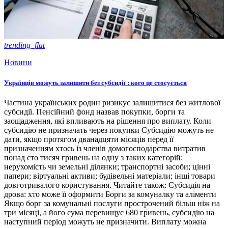
trending_flat
Новини
Українців можуть залишити без субсидії : кого це стосується
Частина українських родин ризикує залишитися без житлової
субсидії. Пенсійний фонд назвав покупки, борги та
заощадження, які впливають на рішення про виплату. Коли
субсидію не призначать через покупки Субсидію можуть не
дати, якщо протягом дванадцяти місяців перед її
призначенням хтось із членів домогосподарства витратив
понад сто тисяч гривень на одну з таких категорій:
нерухомість чи земельні ділянки; транспортні засоби; цінні
папери; віртуальні активи; будівельні матеріали; інші товари
довготривалого користування. Читайте також: Субсидія на
дрова: хто може її оформити Борги за комуналку та аліменти
Якщо борг за комунальні послуги прострочений більш ніж на
три місяці, а його сума перевищує 680 гривень, субсидію на
наступний період можуть не призначити. Виплату можна