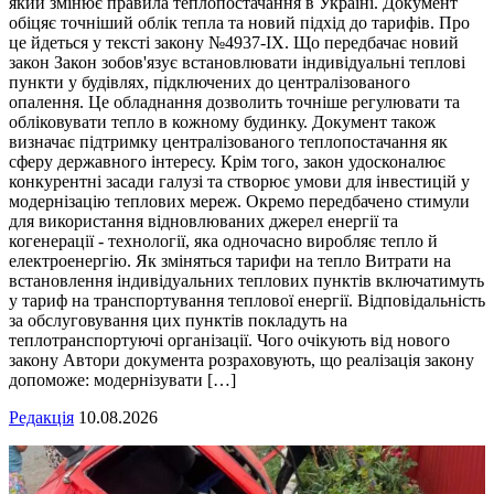
який змінює правила теплопостачання в Україні. Документ
обіцяє точніший облік тепла та новий підхід до тарифів. Про
це йдеться у тексті закону №4937-ІХ. Що передбачає новий
закон Закон зобов'язує встановлювати індивідуальні теплові
пункти у будівлях, підключених до централізованого
опалення. Це обладнання дозволить точніше регулювати та
обліковувати тепло в кожному будинку. Документ також
визначає підтримку централізованого теплопостачання як
сферу державного інтересу. Крім того, закон удосконалює
конкурентні засади галузі та створює умови для інвестицій у
модернізацію теплових мереж. Окремо передбачено стимули
для використання відновлюваних джерел енергії та
когенерації - технології, яка одночасно виробляє тепло й
електроенергію. Як зміняться тарифи на тепло Витрати на
встановлення індивідуальних теплових пунктів включатимуть
у тариф на транспортування теплової енергії. Відповідальність
за обслуговування цих пунктів покладуть на
теплотранспортуючі організації. Чого очікують від нового
закону Автори документа розраховують, що реалізація закону
допоможе: модернізувати […]
Редакція
10.08.2026