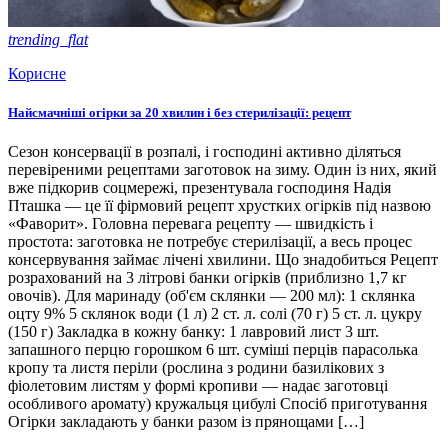
trending_flat
Корисне
Найсмачніші огірки за 20 хвилин і без стерилізації: рецепт
Сезон консервації в розпалі, і господині активно діляться
перевіреними рецептами заготовок на зиму. Один із них, який
вже підкорив соцмережі, презентувала господиня Надія
Пташка — це її фірмовий рецепт хрустких огірків під назвою
«Фаворит». Головна перевага рецепту — швидкість і
простота: заготовка не потребує стерилізації, а весь процес
консервування займає лічені хвилини. Що знадобиться Рецепт
розрахований на 3 літрові банки огірків (приблизно 1,7 кг
овочів). Для маринаду (об'єм склянки — 200 мл): 1 склянка
оцту 9% 5 склянок води (1 л) 2 ст. л. солі (70 г) 5 ст. л. цукру
(150 г) Закладка в кожну банку: 1 лавровий лист 3 шт.
запашного перцю горошком 6 шт. суміші перців парасолька
кропу та листя періли (рослина з родини базилікових з
фіолетовим листям у формі кропиви — надає заготовці
особливого аромату) кружальця цибулі Спосіб приготування
Огірки закладають у банки разом із прянощами […]