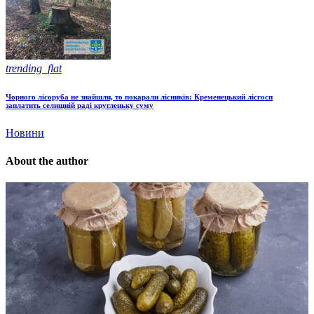
trending_flat
Чорного лісоруба не знайшли, то покарали лісників: Кременецький лісгосп
заплатить селищній раді кругленьку суму
Новини
About the author