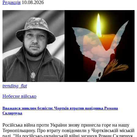
Редакція
10.08.2026
trending_flat
Небесне військо
Вважався зниклим безвісти: Чортків втратив навідника Романа
Склярчука
Російська війна проти України знову принесла горе на нашу
Тернопільщину. Про втрату повідомили у Чортківській міській
раді. "На російсько-українській війні загинув Роман Склярчук.