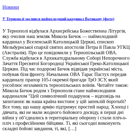
Новини
У Тернополі молився наймолодший кардинал Ватикану (фото)
У Тернополі відбулася Архиєрейська Божественна Літургія,
яку очолив наш земляк Микола Бичок — наймолодший
кардинал у Вселенській Католицькій Церкві, єпископ
Мельбурнської єпархії святих апостолів Петра й Павла УГКЦ
(Австралія). Про це повідомили у Тернопільській ОВА.
Служба відбулася в Архикатедральному Соборі Непорочного
Зачаття Пресвятої Богородиці Української Греко-Католицької
Церкви. Під час подорожі Бичок відвідав українські міста,
побував біля фронту. Начальник ОВА Тарас Пастух передав
кардиналу прапор 105-ї окремої бригади ТрО ЗСУ, який
уособлює незламність тернопільських воїнів. Читайте також:
Микола Бичок родом з Тернополя стане наймолодшим
кардиналом "Цей символічний подарунок – відповідь на
запитання: як наша країна вистоює у цій запеклій боротьбі?
Все тому, що нашу армію підтримує простий народ. Хлопці і
дівчата, які не мали жодного бойового досвіду, в перші дні
війни у об’єднались в територіальну оборону і стали пліч-о-
пліч з професійними бійцями. Ті, які сьогодні виконують
складні бойові завдання, ті, які, […]