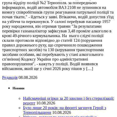
група відділу поліції №2 Тернополя. за попередньою
інформацією, водій автомобіля ВАЗ 2108 не зупинився на
вимогу співробітників групи реагування патрульної поліції та
почав тікати," - йдеться у заяві. Втікаючи, водій допустив з'їзд
на узбіччя та перекинувся. У салоні перебував пасажир 1957
року народження, він отримав травми "За результатами
перевірки газоаналізатор зафіксував 3,48 проміле алкоголю в
крові 49-річного кермувальника. На нього слідчі поліції
склали протоколи відповідно до статей 124 (порушення
правил дорожнього руху, що спричинило пошкодження
транспортних засобів) та 130 (керування транспортними
засобами особами, які перебувають у стані алкогольного
сп'яніння) Кодексу України про адміністративні
правопорушення", - кажуть у поліції. Водій виявився
військовим, який ще у січні 2026 року пішов у […]
Редакція
08.08.2026
Новини
Найсмачніші огірки за 20 хвилин і без стерилізації:
рецепт
10.08.2026
Було лише 20 років: на фронті загинув Герой з
Тернопільщини
10.08.2026