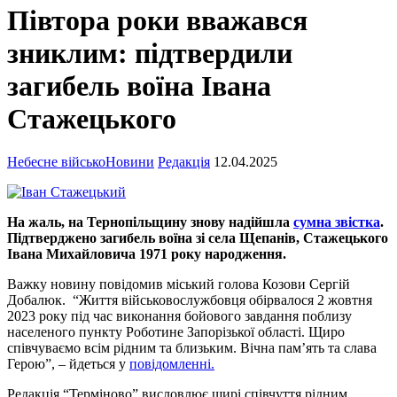
Півтора роки вважався
зниклим: підтвердили
загибель воїна Івана
Стажецького
Небесне військо
Новини
Редакція
12.04.2025
На жаль, на Тернопільщину знову надійшла
сумна звістка
.
Підтверджено загибель воїна зі села Щепанів, Стажецького
Івана Михайловича 1971 року народження.
Важку новину повідомив міський голова Козови Сергій
Добалюк. “Життя військовослужбовця обірвалося 2 жовтня
2023 року під час виконання бойового завдання поблизу
населеного пункту Роботине Запорізької області. Щиро
співчуваємо всім рідним та близьким. Вічна пам’ять та слава
Герою”, – йдеться у
повідомленні.
Редакція “Терміново” висловлює щирі співчуття рідним,