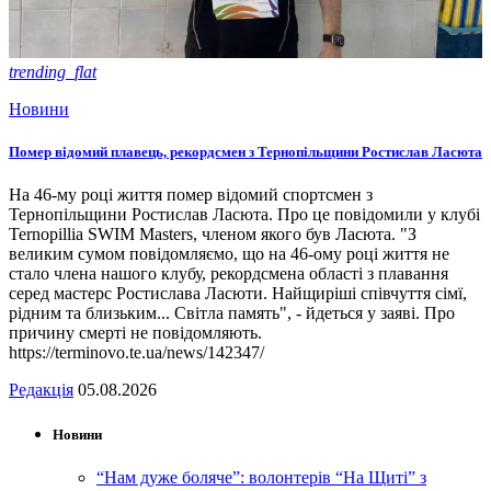
trending_flat
Новини
Помер відомий плавець, рекордсмен з Тернопільщини Ростислав Ласюта
На 46-му році життя помер відомий спортсмен з
Тернопільщини Ростислав Ласюта. Про це повідомили у клубі
Ternopillia SWIM Masters, членом якого був Ласюта. "З
великим сумом повідомляємо, що на 46-ому році життя не
стало члена нашого клубу, рекордсмена області з плавання
серед мастерс Ростислава Ласюти. Найщиріші співчуття сімї,
рідним та близьким... Світла память", - йдеться у заяві. Про
причину смерті не повідомляють.
https://terminovo.te.ua/news/142347/
Редакція
05.08.2026
Новини
“Нам дуже боляче”: волонтерів “На Щиті” з