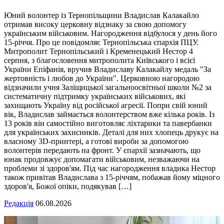
Юний волонтер із Тернопільщини Владислав Калакайло
отримав високу церковну відзнаку за свою допомогу
українським військовим. Нагородження відбулося у день його
15-річчя. Про це повідомляє Тернопільська єпархія ПЦУ.
Митрополит Тернопільський і Кременецький Нестор 4
серпня, з благословення митрополита Київського і всієї
України Епіфанія, вручив Владиславу Калакайлу медаль "За
жертовність і любов до України". Церковною нагородою
відзначили учня Заліщицької загальноосвітньої школи №2 за
систематичну підтримку українських військових, які
захищають Україну від російської агресії. Попри свій юний
вік, Владислав займається волонтерством вже кілька років. Із
13 років він самостійно виготовляє ліхтарики та павербанки
для українських захисників. Деталі для них хлопець друкує на
власному 3D-принтері, а готові вироби за допомогою
волонтерів передають на фронт. У єпархії зазначають, що
юнак продовжує допомагати військовим, незважаючи на
проблеми зі здоров'ям. Під час нагородження владика Нестор
також привітав Владислава з 15-річчям, побажав йому міцного
здоров'я, Божої опіки, подякував […]
Редакція
06.08.2026