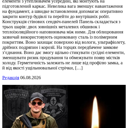
елементи з утеплювачем усередині, які монтують на
підготовлений каркас. Невелика вага зменшує навантаження
на фундамент, а швидке встановлення допомагає оперативно
закрити контур будівлі та перейти до внутрішніх робіт.
Конструкція стінових сендвіч-панелей Панель складається з
трьох шарів: двох зовнішніх металевих обшивок і
теплоізоляційного наповнювача між ними. Для облицювання
зазвичай використовують оцинковану сталь із полімерним
покриттям. Воно захищає поверхню від вологи, ультрафіолету,
дрібних подряпин і корозії. На торцях передбачене замкове
з’єднання. Воно дає змогу щільно стикувати сусідні елементи,
зменшувати ризик продування та обмежувати появу містків
холоду. Герметичність залежить не лише від профілю замка, а
й від якості ущільнювальної стрічки, […]
Редакція
06.08.2026