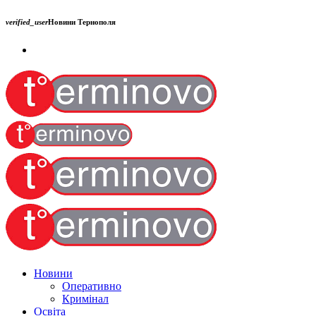
verified_user
Новини Тернополя
Новини
Оперативно
Кримінал
Освіта