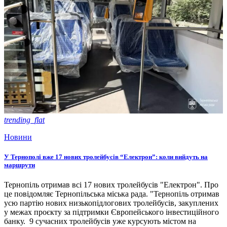
trending_flat
Новини
У Тернополі вже 17 нових тролейбусів “Електрон”: коли вийдуть на
маршрути
Тернопіль отримав всі 17 нових тролейбусів "Електрон". Про
це повідомляє Тернопільська міська рада. "Тернопіль отримав
усю партію нових низькопідлогових тролейбусів, закуплених
у межах проєкту за підтримки Європейського інвестиційного
банку. 9 сучасних тролейбусів уже курсують містом на