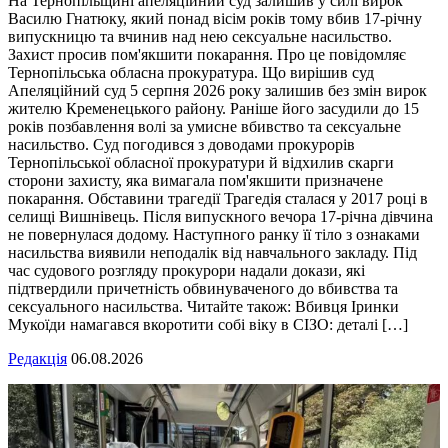
На Тернопільщині апеляційний суд залишив у силі вирок
Василю Гнатюку, який понад вісім років тому вбив 17-річну
випускницю та вчинив над нею сексуальне насильство.
Захист просив пом'якшити покарання. Про це повідомляє
Тернопільська обласна прокуратура. Що вирішив суд
Апеляційний суд 5 серпня 2026 року залишив без змін вирок
жителю Кременецького району. Раніше його засудили до 15
років позбавлення волі за умисне вбивство та сексуальне
насильство. Суд погодився з доводами прокурорів
Тернопільської обласної прокуратури й відхилив скарги
сторони захисту, яка вимагала пом'якшити призначене
покарання. Обставини трагедії Трагедія сталася у 2017 році в
селищі Вишнівець. Після випускного вечора 17-річна дівчина
не повернулася додому. Наступного ранку її тіло з ознаками
насильства виявили неподалік від навчального закладу. Під
час судового розгляду прокурори надали докази, які
підтвердили причетність обвинуваченого до вбивства та
сексуального насильства. Читайте також: Вбивця Іринки
Мукоїди намагався вкоротити собі віку в СІЗО: деталі […]
Редакція
06.08.2026