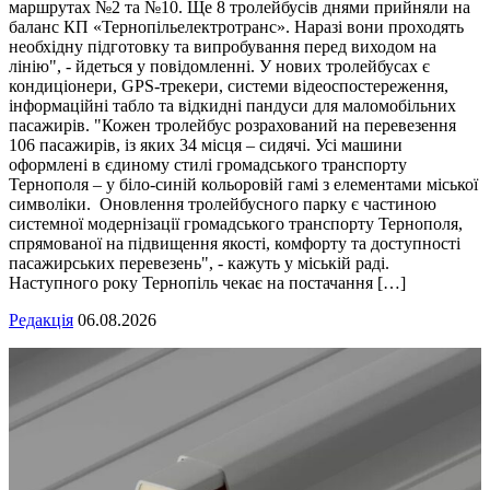
маршрутах №2 та №10. Ще 8 тролейбусів днями прийняли на
баланс КП «Тернопільелектротранс». Наразі вони проходять
необхідну підготовку та випробування перед виходом на
лінію", - йдеться у повідомленні. У нових тролейбусах є
кондиціонери, GPS-трекери, системи відеоспостереження,
інформаційні табло та відкидні пандуси для маломобільних
пасажирів. "Кожен тролейбус розрахований на перевезення
106 пасажирів, із яких 34 місця – сидячі. Усі машини
оформлені в єдиному стилі громадського транспорту
Тернополя – у біло-синій кольоровій гамі з елементами міської
символіки. Оновлення тролейбусного парку є частиною
системної модернізації громадського транспорту Тернополя,
спрямованої на підвищення якості, комфорту та доступності
пасажирських перевезень", - кажуть у міській раді.
Наступного року Тернопіль чекає на постачання […]
Редакція
06.08.2026