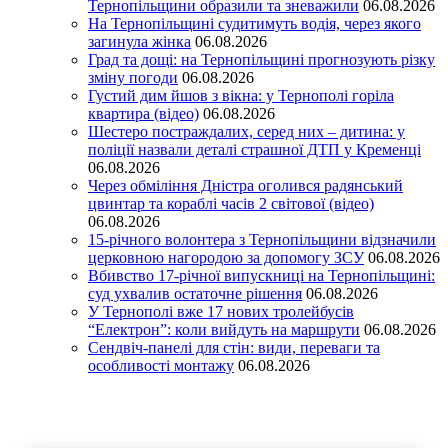
Тернопільщини образили та зневажили
06.08.2026
На Тернопільщині судитимуть водія, через якого
загинула жінка
06.08.2026
Град та дощі: на Тернопільщині прогнозують різку
зміну погоди
06.08.2026
Густий дим йшов з вікна: у Тернополі горіла
квартира (відео)
06.08.2026
Шестеро постраждалих, серед них – дитина: у
поліції назвали деталі страшної ДТП у Кременці
06.08.2026
Через обміління Дністра оголився радянський
цвинтар та кораблі часів 2 світової (відео)
06.08.2026
15-річного волонтера з Тернопільщини відзначили
церковною нагородою за допомогу ЗСУ
06.08.2026
Вбивство 17-річної випускниці на Тернопільщині:
суд ухвалив остаточне рішення
06.08.2026
У Тернополі вже 17 нових тролейбусів
“Електрон”: коли вийдуть на маршрути
06.08.2026
Сендвіч-панелі для стін: види, переваги та
особливості монтажу
06.08.2026