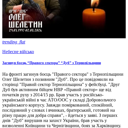
trending_flat
Небесне військо
Загинув боєць “Правого сектора” “Дуб” з Тернопільщини
На фронті загинув боєць "Правого сектора" з Тернопільщини
Олег Шелетин з позивним "Дуб". Про це повідомили на
сторінці "Правий сектор Тернопільщина" у фейсбуці. "Друг
Дуб був активним бійцем НВР «Правий сектор» ще від
початків руху з 2014/15 рр. Брав участь у російсько-
українській війні в час АТО/ООС у складі Добровольчого
українського корпусу. Завжди поміркований, спокійний,
послідовний у словах і вчинках, братерський, готовий на
різну працю для добра справи", - йдеться у заяві. З перших
днів "Дуб" вирушив на захист України, брав участь у
визволенні Київщини та Чернігівщини, боях за Харківщину.