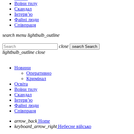
Воїни тилу
Скандал
Інтерв’ю
Файні люди
Співпраця
search
menu
lightbulb_outline
close
search
Search
lightbulb_outline
close
Новини
Оперативно
Кримінал
Освіта
Воїни тилу
Скандал
Інтерв’ю
Файні люди
Співпраця
arrow_back
Home
keyboard_arrow_right
Небесне військо