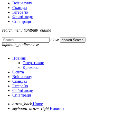
Воїни тилу
Скандал
Інтерв’ю
Файні люди
Співпраця
search
menu
lightbulb_outline
close
search
Search
lightbulb_outline
close
Новини
Оперативно
Кримінал
Освіта
Воїни тилу
Скандал
Інтерв’ю
Файні люди
Співпраця
arrow_back
Home
keyboard_arrow_right
Новини