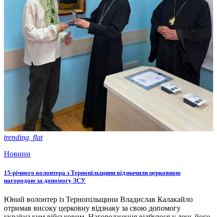
trending_flat
Новини
15-річного волонтера з Тернопільщини відзначили церковною
нагородою за допомогу ЗСУ
Юний волонтер із Тернопільщини Владислав Калакайло
отримав високу церковну відзнаку за свою допомогу
українським військовим. Нагородження відбулося у день його