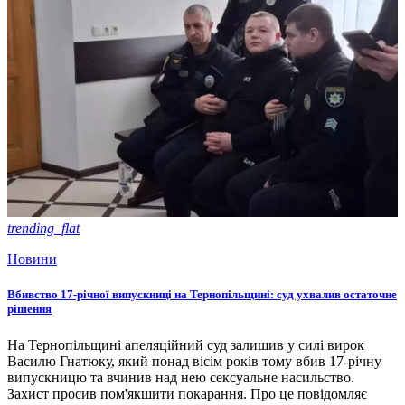
trending_flat
Новини
Вбивство 17-річної випускниці на Тернопільщині: суд ухвалив остаточне
рішення
На Тернопільщині апеляційний суд залишив у силі вирок
Василю Гнатюку, який понад вісім років тому вбив 17-річну
випускницю та вчинив над нею сексуальне насильство.
Захист просив пом'якшити покарання. Про це повідомляє