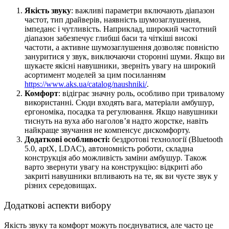
Якість звуку
: важливі параметри включають діапазон
частот, тип драйверів, наявність шумозаглушення,
імпеданс і чутливість. Наприклад, широкий частотний
діапазон забезпечує глибші баси та чіткіші високі
частоти, а активне шумозаглушення дозволяє повністю
зануритися у звук, виключаючи сторонні шуми. Якщо ви
шукаєте якісні навушники, зверніть увагу на широкий
асортимент моделей за цим посиланням
https://www.aks.ua/catalog/naushniki/
.
Комфорт
: відіграє значну роль, особливо при тривалому
використанні. Сюди входять вага, матеріали амбушур,
ергономіка, посадка та регулювання. Якщо навушники
тиснуть на вуха або наголов’я надто жорстке, навіть
найкраще звучання не компенсує дискомфорту.
Додаткові особливості:
бездротові технології (Bluetooth
5.0, aptX, LDAC), автономність роботи, складна
конструкція або можливість заміни амбушур. Також
варто звернути увагу на конструкцію: відкриті або
закриті навушники впливають на те, як ви чуєте звук у
різних середовищах.
Додаткові аспекти вибору
Якість звуку та комфорт можуть поєднуватися, але часто це