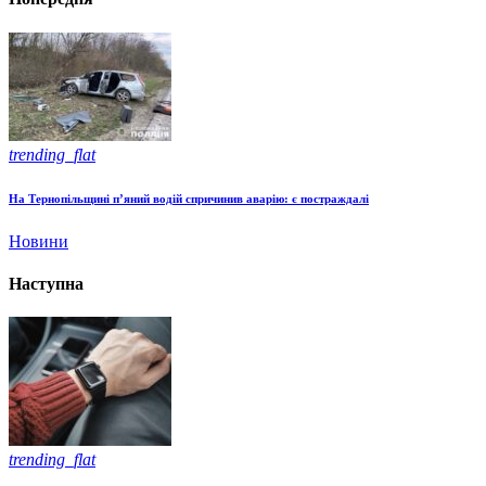
trending_flat
На Тернопільщині п’яний водій спричинив аварію: є постраждалі
Новини
Наступна
trending_flat