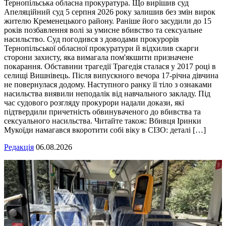
Тернопільська обласна прокуратура. Що вирішив суд
Апеляційний суд 5 серпня 2026 року залишив без змін вирок
жителю Кременецького району. Раніше його засудили до 15
років позбавлення волі за умисне вбивство та сексуальне
насильство. Суд погодився з доводами прокурорів
Тернопільської обласної прокуратури й відхилив скарги
сторони захисту, яка вимагала пом'якшити призначене
покарання. Обставини трагедії Трагедія сталася у 2017 році в
селищі Вишнівець. Після випускного вечора 17-річна дівчина
не повернулася додому. Наступного ранку її тіло з ознаками
насильства виявили неподалік від навчального закладу. Під
час судового розгляду прокурори надали докази, які
підтвердили причетність обвинуваченого до вбивства та
сексуального насильства. Читайте також: Вбивця Іринки
Мукоїди намагався вкоротити собі віку в СІЗО: деталі […]
Редакція
06.08.2026