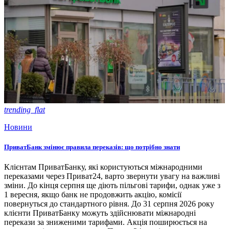
trending_flat
Новини
ПриватБанк змінює правила переказів: що потрібно знати
Клієнтам ПриватБанку, які користуються міжнародними
переказами через Приват24, варто звернути увагу на важливі
зміни. До кінця серпня ще діють пільгові тарифи, однак уже з
1 вересня, якщо банк не продовжить акцію, комісії
повернуться до стандартного рівня. До 31 серпня 2026 року
клієнти ПриватБанку можуть здійснювати міжнародні
перекази за зниженими тарифами. Акція поширюється на