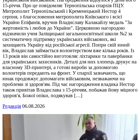
15-річчя. Про це повідомляє Тернопільська єпархія ПЦУ.
Митрополит Тернопільський і Кременецький Нестор 4
серпня, з благословення митрополита Київського і всієї
України Епіфанія, вручив Владиславу Калакайлу медаль "За
жертовність і любов до України". Церковною нагородою
відзначили учня Заліщицької загальноосвітньої школи №2 за
систематичну підтримку українських військових, які
захищають Україну від російської агресії. Попри свій юний
вік, Владислав займається волонтерством вже кілька років. Із
13 років він самостійно виготовляє ліхтарики та павербанки
для українських захисників. Деталі для них хлопець друкує на
власному 3D-принтері, а готові вироби за допомогою
волонтерів передають на фронт. У єпархії зазначають, що
юнак продовжує допомагати військовим, незважаючи на
проблеми зі здоров'ям. Під час нагородження владика Нестор
також привітав Владислава з 15-річчям, побажав йому міцного
здоров'я, Божої опіки, подякував […]
Редакція
06.08.2026