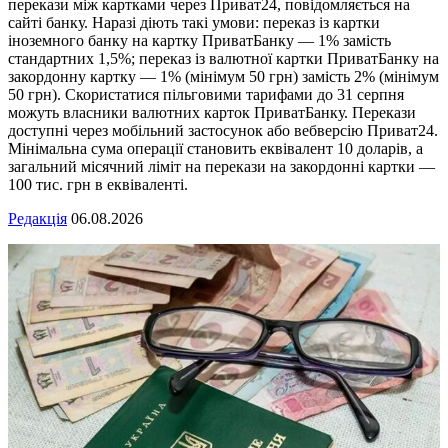
перекази між картками через Приват24, повідомляється на
сайті банку. Наразі діють такі умови: переказ із картки
іноземного банку на картку ПриватБанку — 1% замість
стандартних 1,5%; переказ із валютної картки ПриватБанку на
закордонну картку — 1% (мінімум 50 грн) замість 2% (мінімум
50 грн). Скористатися пільговими тарифами до 31 серпня
можуть власники валютних карток ПриватБанку. Перекази
доступні через мобільний застосунок або вебверсію Приват24.
Мінімальна сума операції становить еквівалент 10 доларів, а
загальний місячний ліміт на перекази на закордонні картки —
100 тис. грн в еквіваленті.
Редакція
06.08.2026