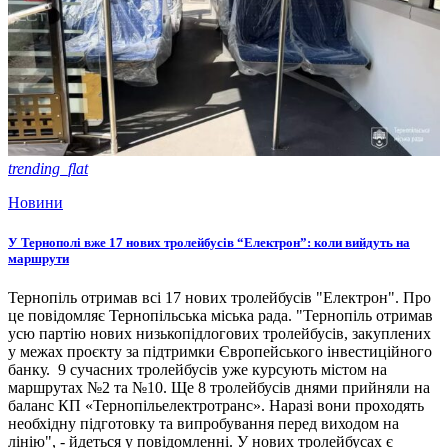
trending_flat
Новини
У Тернополі вже 17 нових тролейбусів “Електрон”: коли вийдуть на
маршрути
Тернопіль отримав всі 17 нових тролейбусів "Електрон". Про
це повідомляє Тернопільська міська рада. "Тернопіль отримав
усю партію нових низькопідлогових тролейбусів, закуплених
у межах проєкту за підтримки Європейського інвестиційного
банку. 9 сучасних тролейбусів уже курсують містом на
маршрутах №2 та №10. Ще 8 тролейбусів днями прийняли на
баланс КП «Тернопільелектротранс». Наразі вони проходять
необхідну підготовку та випробування перед виходом на
лінію", - йдеться у повідомленні. У нових тролейбусах є