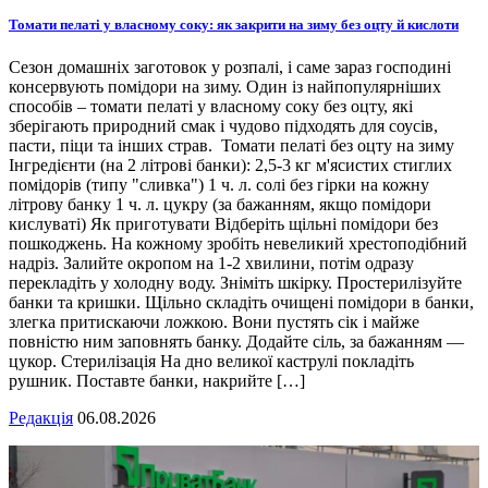
Томати пелаті у власному соку: як закрити на зиму без оцту й кислоти
Сезон домашніх заготовок у розпалі, і саме зараз господині
консервують помідори на зиму. Один із найпопулярніших
способів – томати пелаті у власному соку без оцту, які
зберігають природний смак і чудово підходять для соусів,
пасти, піци та інших страв. Томати пелаті без оцту на зиму
Інгредієнти (на 2 літрові банки): 2,5-3 кг м'ясистих стиглих
помідорів (типу "сливка") 1 ч. л. солі без гірки на кожну
літрову банку 1 ч. л. цукру (за бажанням, якщо помідори
кислуваті) Як приготувати Відберіть щільні помідори без
пошкоджень. На кожному зробіть невеликий хрестоподібний
надріз. Залийте окропом на 1-2 хвилини, потім одразу
перекладіть у холодну воду. Зніміть шкірку. Простерилізуйте
банки та кришки. Щільно складіть очищені помідори в банки,
злегка притискаючи ложкою. Вони пустять сік і майже
повністю ним заповнять банку. Додайте сіль, за бажанням —
цукор. Стерилізація На дно великої каструлі покладіть
рушник. Поставте банки, накрийте […]
Редакція
06.08.2026