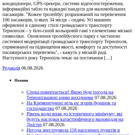
кондиціонери, GPS-трекери, системи відеоспостереження,
інформаційні табло та відкидні пандуси для маломобільних
пасажирів. "Кожен тролейбус розрахований на перевезення
106 пасажирів, із яких 34 місця – сидячі. Усі машини
оформлені в єдиному стилі громадського транспорту
Тернополя – у біло-синій кольоровій гамі з елементами міської
символіки. Оновлення тролейбусного парку є частиною
системної модернізації громадського транспорту Тернополя,
спрямованої на підвищення якості, комфорту та доступності
пасажирських перевезень", - кажуть у міській раді.
Наступного року Тернопіль чекає на постачання […]
Редакція
06.08.2026
Новини
Спека повертається? Якою буде погода на
Тернопільщині цими вихідними
07.08.2026
На Кременеччині ледь не згорів будинок та
господарство
07.08.2026
Рівень води впав до історичного мінімуму: які
будуть наслідки катастрофічного маловоддя на
Дністрі
07.08.2026
Негода знеструмила 118 населених пунктів в