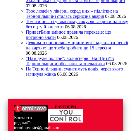
Україні: яка ситуація зі світлом на Тернопільщині
07.08.2026
Троє людей у лікарні, серед них – підлітки: на
Тернопільщині сталась серйозна аварія
07.08.2026
Томати пелаті у власному соку: як закрити на зиму
без оцту й кислоти
06.08.2026
ПриватБанк змінює правила переказів: що
потрібно знати
06.08.2026
Деяким тернополянам припинять надсилати пенсії
на картку: що треба зробити до 15 вересня
06.08.2026
“Нам дуже боляче”: волонтерів “На Щиті” з
Тернопільщини образили та зневажили
06.08.2026
На Тернопільщині судитимуть водія, через якого
загинула жінка
06.08.2026
ПАРТНЕРИ
Контакти
редакції:
terminovo.te@gmail.com