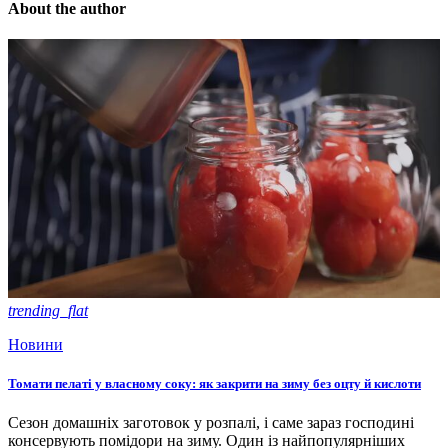
About the author
trending_flat
Новини
Томати пелаті у власному соку: як закрити на зиму без оцту й кислоти
Сезон домашніх заготовок у розпалі, і саме зараз господині
консервують помідори на зиму. Один із найпопулярніших