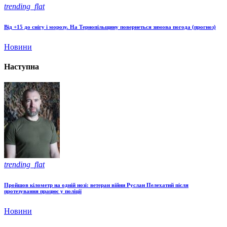
trending_flat
Від +15 до снігу і морозу. На Тернопільщину повернеться зимова погода (прогноз)
Новини
Наступна
trending_flat
Пройшов кілометр на одній нозі: ветеран війни Руслан Пелехатий після
протезування працює у поліції
Новини