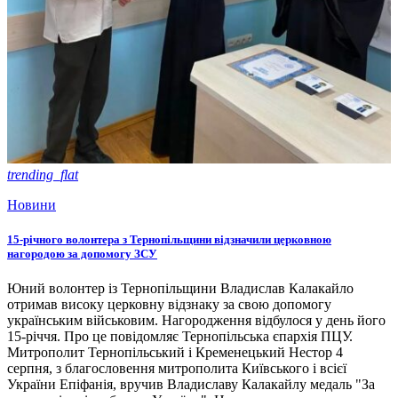
trending_flat
Новини
15-річного волонтера з Тернопільщини відзначили церковною
нагородою за допомогу ЗСУ
Юний волонтер із Тернопільщини Владислав Калакайло
отримав високу церковну відзнаку за свою допомогу
українським військовим. Нагородження відбулося у день його
15-річчя. Про це повідомляє Тернопільська єпархія ПЦУ.
Митрополит Тернопільський і Кременецький Нестор 4
серпня, з благословення митрополита Київського і всієї
України Епіфанія, вручив Владиславу Калакайлу медаль "За