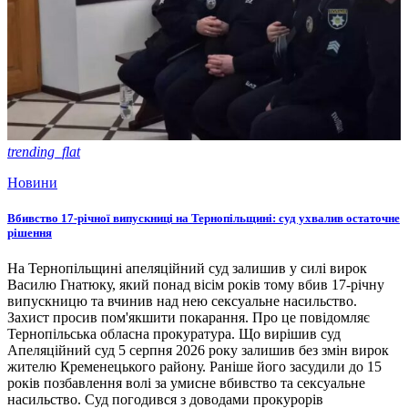
trending_flat
Новини
Вбивство 17-річної випускниці на Тернопільщині: суд ухвалив остаточне
рішення
На Тернопільщині апеляційний суд залишив у силі вирок
Василю Гнатюку, який понад вісім років тому вбив 17-річну
випускницю та вчинив над нею сексуальне насильство.
Захист просив пом'якшити покарання. Про це повідомляє
Тернопільська обласна прокуратура. Що вирішив суд
Апеляційний суд 5 серпня 2026 року залишив без змін вирок
жителю Кременецького району. Раніше його засудили до 15
років позбавлення волі за умисне вбивство та сексуальне
насильство. Суд погодився з доводами прокурорів