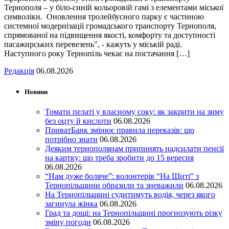
Тернополя – у біло-синій кольоровій гамі з елементами міської
символіки. Оновлення тролейбусного парку є частиною
системної модернізації громадського транспорту Тернополя,
спрямованої на підвищення якості, комфорту та доступності
пасажирських перевезень", - кажуть у міській раді.
Наступного року Тернопіль чекає на постачання […]
Редакція
06.08.2026
Новини
Томати пелаті у власному соку: як закрити на зиму
без оцту й кислоти
06.08.2026
ПриватБанк змінює правила переказів: що
потрібно знати
06.08.2026
Деяким тернополянам припинять надсилати пенсії
на картку: що треба зробити до 15 вересня
06.08.2026
“Нам дуже боляче”: волонтерів “На Щиті” з
Тернопільщини образили та зневажили
06.08.2026
На Тернопільщині судитимуть водія, через якого
загинула жінка
06.08.2026
Град та дощі: на Тернопільщині прогнозують різку
зміну погоди
06.08.2026