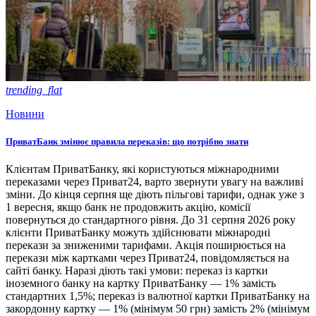
trending_flat
Новини
ПриватБанк змінює правила переказів: що потрібно знати
Клієнтам ПриватБанку, які користуються міжнародними
переказами через Приват24, варто звернути увагу на важливі
зміни. До кінця серпня ще діють пільгові тарифи, однак уже з
1 вересня, якщо банк не продовжить акцію, комісії
повернуться до стандартного рівня. До 31 серпня 2026 року
клієнти ПриватБанку можуть здійснювати міжнародні
перекази за зниженими тарифами. Акція поширюється на
перекази між картками через Приват24, повідомляється на
сайті банку. Наразі діють такі умови: переказ із картки
іноземного банку на картку ПриватБанку — 1% замість
стандартних 1,5%; переказ із валютної картки ПриватБанку на
закордонну картку — 1% (мінімум 50 грн) замість 2% (мінімум