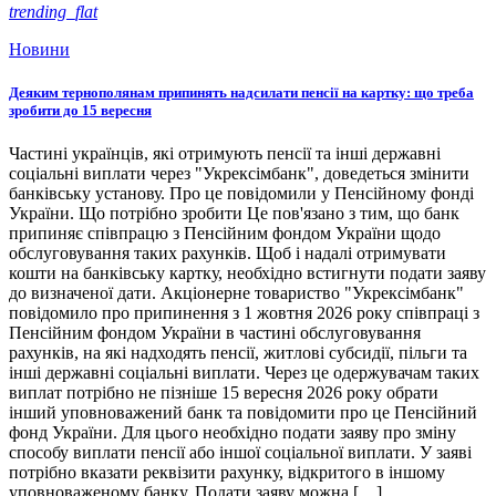
trending_flat
Новини
Деяким тернополянам припинять надсилати пенсії на картку: що треба
зробити до 15 вересня
Частині українців, які отримують пенсії та інші державні
соціальні виплати через "Укрексімбанк", доведеться змінити
банківську установу. Про це повідомили у Пенсійному фонді
України. Що потрібно зробити Це пов'язано з тим, що банк
припиняє співпрацю з Пенсійним фондом України щодо
обслуговування таких рахунків. Щоб і надалі отримувати
кошти на банківську картку, необхідно встигнути подати заяву
до визначеної дати. Акціонерне товариство "Укрексімбанк"
повідомило про припинення з 1 жовтня 2026 року співпраці з
Пенсійним фондом України в частині обслуговування
рахунків, на які надходять пенсії, житлові субсидії, пільги та
інші державні соціальні виплати. Через це одержувачам таких
виплат потрібно не пізніше 15 вересня 2026 року обрати
інший уповноважений банк та повідомити про це Пенсійний
фонд України. Для цього необхідно подати заяву про зміну
способу виплати пенсії або іншої соціальної виплати. У заяві
потрібно вказати реквізити рахунку, відкритого в іншому
уповноваженому банку. Подати заяву можна […]