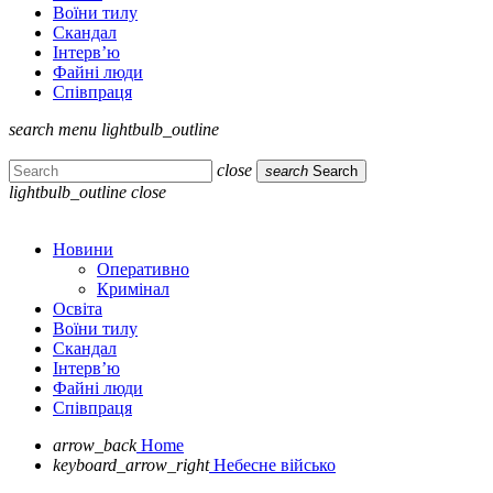
Воїни тилу
Скандал
Інтерв’ю
Файні люди
Співпраця
search
menu
lightbulb_outline
close
search
Search
lightbulb_outline
close
Новини
Оперативно
Кримінал
Освіта
Воїни тилу
Скандал
Інтерв’ю
Файні люди
Співпраця
arrow_back
Home
keyboard_arrow_right
Небесне військо