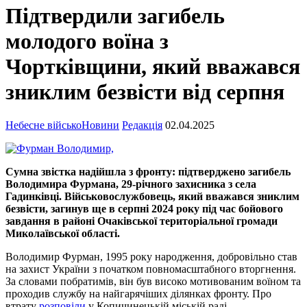
Підтвердили загибель
молодого воїна з
Чортківщини, який вважався
зниклим безвісти від серпня
Небесне військо
Новини
Редакція
02.04.2025
Сумна звістка надійшла з фронту: підтверджено загибель
Володимира Фурмана, 29-річного захисника з села
Гадинківці. Військовослужбовець, який вважався зниклим
безвісти, загинув ще в серпні 2024 року під час бойового
завдання в районі Очаківської територіальної громади
Миколаївської області.
Володимир Фурман, 1995 року народження, добровільно став
на захист України з початком повномасштабного вторгнення.
За словами побратимів, він був високо мотивованим воїном та
проходив службу на найгарячіших ділянках фронту. Про
втрату
розповіли
у Копичинецькій міській раді.