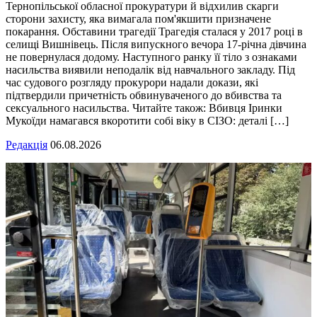
Тернопільської обласної прокуратури й відхилив скарги
сторони захисту, яка вимагала пом'якшити призначене
покарання. Обставини трагедії Трагедія сталася у 2017 році в
селищі Вишнівець. Після випускного вечора 17-річна дівчина
не повернулася додому. Наступного ранку її тіло з ознаками
насильства виявили неподалік від навчального закладу. Під
час судового розгляду прокурори надали докази, які
підтвердили причетність обвинуваченого до вбивства та
сексуального насильства. Читайте також: Вбивця Іринки
Мукоїди намагався вкоротити собі віку в СІЗО: деталі […]
Редакція
06.08.2026