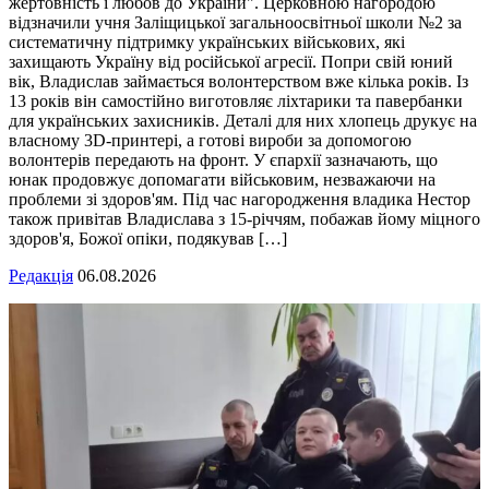
жертовність і любов до України". Церковною нагородою
відзначили учня Заліщицької загальноосвітньої школи №2 за
систематичну підтримку українських військових, які
захищають Україну від російської агресії. Попри свій юний
вік, Владислав займається волонтерством вже кілька років. Із
13 років він самостійно виготовляє ліхтарики та павербанки
для українських захисників. Деталі для них хлопець друкує на
власному 3D-принтері, а готові вироби за допомогою
волонтерів передають на фронт. У єпархії зазначають, що
юнак продовжує допомагати військовим, незважаючи на
проблеми зі здоров'ям. Під час нагородження владика Нестор
також привітав Владислава з 15-річчям, побажав йому міцного
здоров'я, Божої опіки, подякував […]
Редакція
06.08.2026