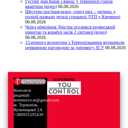
Густий дим йшов з вікна: у Тернополі горіла
квартира (відео)
06.08.2026
Шестеро постраждалих, серед них – дитина: у
поліції назвали деталі страшної ДТП у Кременці
06.08.2026
Через обміління Дністра оголився радянський
цвинтар та кораблі часів 2 світової (відео)
06.08.2026
15-річного волонтера з Тернопільщини відзначили
церковною нагородою за допомогу ЗСУ
06.08.2026
ПАРТНЕРИ
Контакти
редакції:
terminovo.te@gmail.com
м. Тернопіль,
Кульчицької 2А
+380935295439