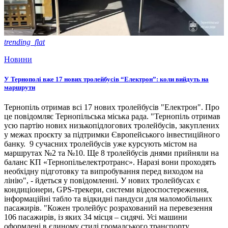
trending_flat
Новини
У Тернополі вже 17 нових тролейбусів “Електрон”: коли вийдуть на
маршрути
Тернопіль отримав всі 17 нових тролейбусів "Електрон". Про
це повідомляє Тернопільська міська рада. "Тернопіль отримав
усю партію нових низькопідлогових тролейбусів, закуплених
у межах проєкту за підтримки Європейського інвестиційного
банку. 9 сучасних тролейбусів уже курсують містом на
маршрутах №2 та №10. Ще 8 тролейбусів днями прийняли на
баланс КП «Тернопільелектротранс». Наразі вони проходять
необхідну підготовку та випробування перед виходом на
лінію", - йдеться у повідомленні. У нових тролейбусах є
кондиціонери, GPS-трекери, системи відеоспостереження,
інформаційні табло та відкидні пандуси для маломобільних
пасажирів. "Кожен тролейбус розрахований на перевезення
106 пасажирів, із яких 34 місця – сидячі. Усі машини
оформлені в єдиному стилі громадського транспорту