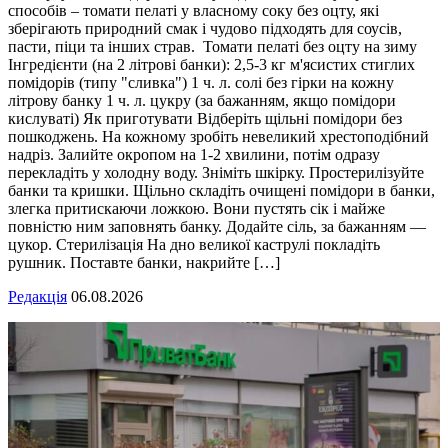
способів – томати пелаті у власному соку без оцту, які
зберігають природний смак і чудово підходять для соусів,
пасти, піци та інших страв. Томати пелаті без оцту на зиму
Інгредієнти (на 2 літрові банки): 2,5-3 кг м'ясистих стиглих
помідорів (типу "сливка") 1 ч. л. солі без гірки на кожну
літрову банку 1 ч. л. цукру (за бажанням, якщо помідори
кислуваті) Як приготувати Відберіть щільні помідори без
пошкоджень. На кожному зробіть невеликий хрестоподібний
надріз. Залийте окропом на 1-2 хвилини, потім одразу
перекладіть у холодну воду. Зніміть шкірку. Простерилізуйте
банки та кришки. Щільно складіть очищені помідори в банки,
злегка притискаючи ложкою. Вони пустять сік і майже
повністю ним заповнять банку. Додайте сіль, за бажанням —
цукор. Стерилізація На дно великої каструлі покладіть
рушник. Поставте банки, накрийте […]
Редакція
06.08.2026