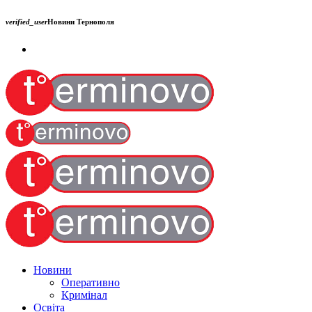
verified_user
Новини Тернополя
Новини
Оперативно
Кримінал
Освіта