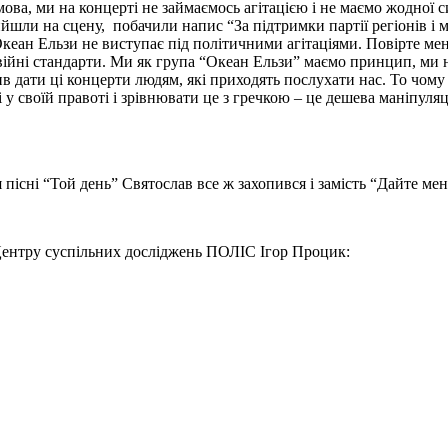
умова, ми на концерті не займаємось агітацією і не маємо жодної 
шли на сцену, побачили напис “За підтримки партії регіонів і ме
Океан Ельзи не виступає під політичними агітаціями. Повірте мені
подвійні стандарти. Ми як група “Океан Ельзи” маємо принцип, ми
ив дати ці концерти людям, які приходять послухати нас. То чому
 своїй правоті і зрівнювати це з гречкою – це дешева маніпуляція
 пісні “Той день” Святослав все ж захопився і замість “Дайте мен
Центру суспільних досліджень ПОЛІС Ігор Процик: