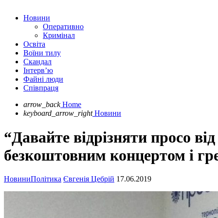
Новини
Оперативно
Кримінал
Освіта
Воїни тилу
Скандал
Інтерв’ю
Файні люди
Співпраця
arrow_back
Home
keyboard_arrow_right
Новини
“Давайте відрізняти просо від
безкоштовним концертом і гр
Новини
Політика
Євгенія Цебрій
17.06.2019