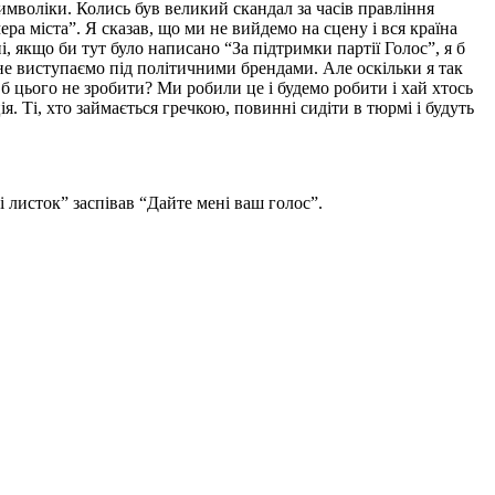
символіки. Колись був великий скандал за часів правління
ра міста”. Я сказав, що ми не вийдемо на сцену і вся країна
, якщо би тут було написано “За підтримки партії Голос”, я б
 не виступаємо під політичними брендами. Але оскільки я так
 б цього не зробити? Ми робили це і будемо робити і хай хтось
. Ті, хто займається гречкою, повинні сидіти в тюрмі і будуть
і листок” заспівав “Дайте мені ваш голос”.