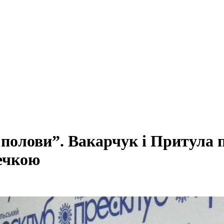
 полови”. Вакарчук і Притула 
ечкою