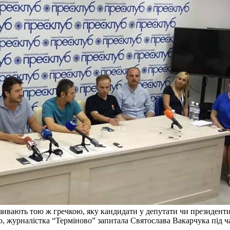
називають тою ж гречкою, яку кандидати у депутати чи президент
, журналістка “Терміново” запитала Святослава Вакарчука під ча