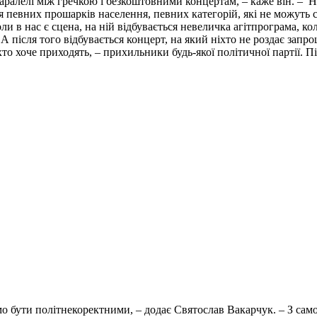
паралелі між гречкою і безкоштовними концертам, – каже він. – Н
я певних прошарків населення, певних категорій, які не можуть 
оли в нас є сцена, на ній відбувається невеличка агітпрограма, 
 А після того відбувається концерт, на який ніхто не роздає зап
і хто хоче приходять, – прихильники будь-якої політичної партії. П
мо бути політнекоректними, – додає Святослав Вакарчук. – З самог