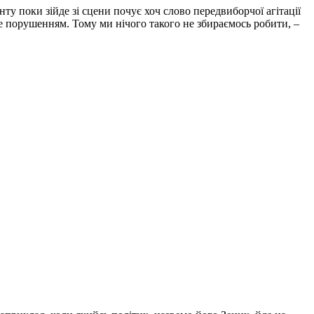
ту поки зійде зі сцени почує хоч слово передвиборчої агітації
уде порушенням. Тому ми нічого такого не збираємось робити, –