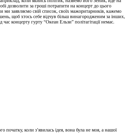
априклад, коли якийсь політик, назвемо його Зеник, йде на
собі дозволити за гроші потрапити на концерт до цього
коли ми заявляємо свій список, своїх мажоритарників, кажемо
рошень, щоб хтось себе відчув більш винагородженим за інших,
ід час концерту гурту “Океан Ельзи” політагітації немає.
о початку, коли з’явилась ідея, вона була не моя, а нашої