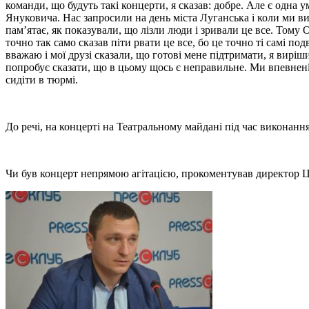
команди, що будуть такі концерти, я сказав: добре. Але є одна 
Януковича. Нас запросили на день міста Луганська і коли ми вий
пам’ятає, як показували, що лізли люди і зривали це все. Тому 
точно так само сказав піти рвати це все, бо це точно ті самі 
вважаю і мої друзі сказали, що готові мене підтримати, я виріш
попробує сказати, що в цьому щось є неправильне. Ми впевнені у
сидіти в тюрмі.
До речі, на концерті на Театральному майдані під час виконання
Чи був концерт непрямою агітацією, прокоментував директор 