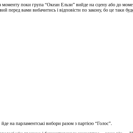
 з моменту поки група “Океан Ельзи” вийде на сцену або до момен
овий перед вами вибачитись і відповісти по закону, бо це таки б
йде на парламентські вибори разом з партією “Голос”.