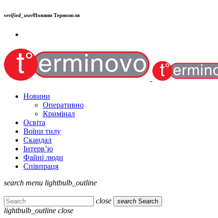
verified_user
Новини Тернополя
Новини
Оперативно
Кримінал
Освіта
Воїни тилу
Скандал
Інтерв’ю
Файні люди
Співпраця
search
menu
lightbulb_outline
close
search
Search
lightbulb_outline
close