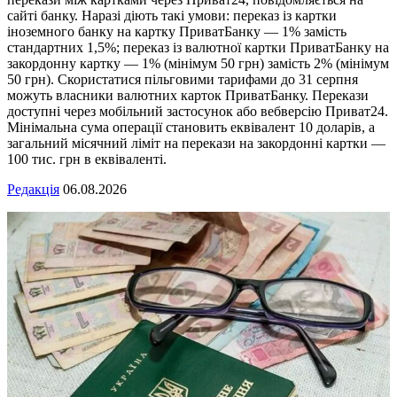
сайті банку. Наразі діють такі умови: переказ із картки
іноземного банку на картку ПриватБанку — 1% замість
стандартних 1,5%; переказ із валютної картки ПриватБанку на
закордонну картку — 1% (мінімум 50 грн) замість 2% (мінімум
50 грн). Скористатися пільговими тарифами до 31 серпня
можуть власники валютних карток ПриватБанку. Перекази
доступні через мобільний застосунок або вебверсію Приват24.
Мінімальна сума операції становить еквівалент 10 доларів, а
загальний місячний ліміт на перекази на закордонні картки —
100 тис. грн в еквіваленті.
Редакція
06.08.2026