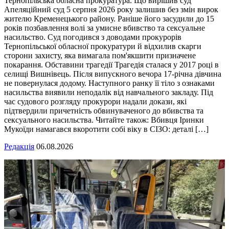
Тернопільська обласна прокуратура. Що вирішив суд
Апеляційний суд 5 серпня 2026 року залишив без змін вирок
жителю Кременецького району. Раніше його засудили до 15
років позбавлення волі за умисне вбивство та сексуальне
насильство. Суд погодився з доводами прокурорів
Тернопільської обласної прокуратури й відхилив скарги
сторони захисту, яка вимагала пом'якшити призначене
покарання. Обставини трагедії Трагедія сталася у 2017 році в
селищі Вишнівець. Після випускного вечора 17-річна дівчина
не повернулася додому. Наступного ранку її тіло з ознаками
насильства виявили неподалік від навчального закладу. Під
час судового розгляду прокурори надали докази, які
підтвердили причетність обвинуваченого до вбивства та
сексуального насильства. Читайте також: Вбивця Іринки
Мукоїди намагався вкоротити собі віку в СІЗО: деталі […]
Редакція
06.08.2026