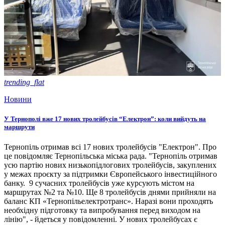
trending_flat
Новини
У Тернополі вже 17 нових тролейбусів “Електрон”: коли вийдуть на
маршрути
Тернопіль отримав всі 17 нових тролейбусів "Електрон". Про
це повідомляє Тернопільська міська рада. "Тернопіль отримав
усю партію нових низькопідлогових тролейбусів, закуплених
у межах проєкту за підтримки Європейського інвестиційного
банку. 9 сучасних тролейбусів уже курсують містом на
маршрутах №2 та №10. Ще 8 тролейбусів днями прийняли на
баланс КП «Тернопільелектротранс». Наразі вони проходять
необхідну підготовку та випробування перед виходом на
лінію", - йдеться у повідомленні. У нових тролейбусах є