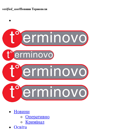
verified_user
Новини Тернополя
Новини
Оперативно
Кримінал
Освіта