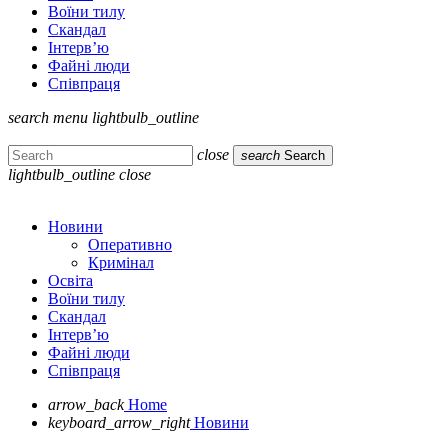
Воїни тилу
Скандал
Інтерв’ю
Файні люди
Співпраця
search
menu
lightbulb_outline
close
search
Search
lightbulb_outline
close
Новини
Оперативно
Кримінал
Освіта
Воїни тилу
Скандал
Інтерв’ю
Файні люди
Співпраця
arrow_back
Home
keyboard_arrow_right
Новини