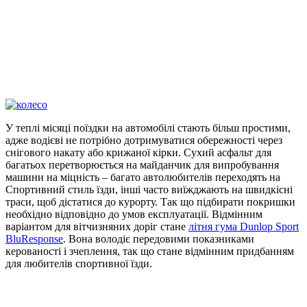
У теплі місяці поїздки на автомобілі стають більш простими,
адже водієві не потрібно дотримуватися обережності через
снігового накату або крижаної кірки. Сухий асфальт для
багатьох перетворюється на майданчик для випробування
машини на міцність – багато автолюбителів переходять на
Спортивний стиль їзди, інші часто виїжджають на швидкісні
траси, щоб дістатися до курорту. Так що підбирати покришки
необхідно відповідно до умов експлуатації. Відмінним
варіантом для вітчизняних доріг стане
літня гума Dunlop Sport
BluResponse
. Вона володіє передовими показниками
керованості і зчеплення, так що стане відмінним придбанням
для любителів спортивної їзди.