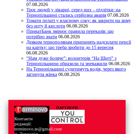
07.08.2026
Троє людей у лікарні, серед них – підлітки: на
Тернопільщині сталась серйозна аварія
07.08.2026
Томати пелаті у власному соку: як закрити на зиму
без оцту й кислоти
06.08.2026
ПриватБанк змінює правила переказів: що
потрібно знати
06.08.2026
Деяким тернополянам припинять надсилати пенсії
на картку: що треба зробити до 15 вересня
06.08.2026
“Нам дуже боляче”: волонтерів “На Щиті” з
Тернопільщини образили та зневажили
06.08.2026
На Тернопільщині судитимуть водія, через якого
загинула жінка
06.08.2026
ПАРТНЕРИ
Контакти
редакції:
terminovo.te@gmail.com