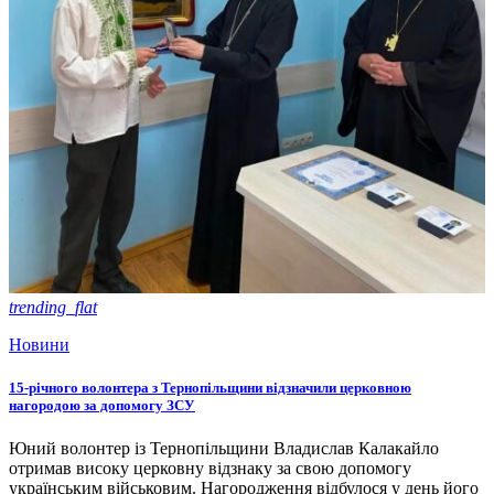
trending_flat
Новини
15-річного волонтера з Тернопільщини відзначили церковною
нагородою за допомогу ЗСУ
Юний волонтер із Тернопільщини Владислав Калакайло
отримав високу церковну відзнаку за свою допомогу
українським військовим. Нагородження відбулося у день його