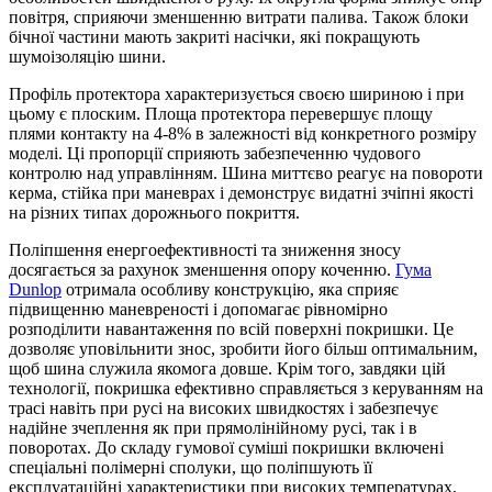
повітря, сприяючи зменшенню витрати палива. Також блоки
бічної частини мають закриті насічки, які покращують
шумоізоляцію шини.
Профіль протектора характеризується своєю шириною і при
цьому є плоским. Площа протектора перевершує площу
плями контакту на 4-8% в залежності від конкретного розміру
моделі. Ці пропорції сприяють забезпеченню чудового
контролю над управлінням. Шина миттєво реагує на повороти
керма, стійка при маневрах і демонструє видатні зчіпні якості
на різних типах дорожнього покриття.
Поліпшення енергоефективності та зниження зносу
досягається за рахунок зменшення опору коченню.
Гума
Dunlop
отримала особливу конструкцію, яка сприяє
підвищенню маневреності і допомагає рівномірно
розподілити навантаження по всій поверхні покришки. Це
дозволяє уповільнити знос, зробити його більш оптимальним,
щоб шина служила якомога довше. Крім того, завдяки цій
технології, покришка ефективно справляється з керуванням на
трасі навіть при русі на високих швидкостях і забезпечує
надійне зчеплення як при прямолінійному русі, так і в
поворотах. До складу гумової суміші покришки включені
спеціальні полімерні сполуки, що поліпшують її
експлуатаційні характеристики при високих температурах.