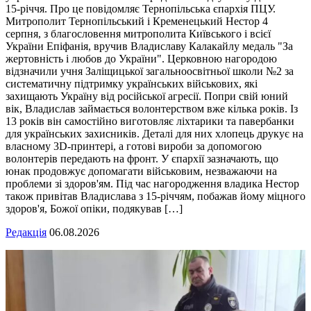
15-річчя. Про це повідомляє Тернопільська єпархія ПЦУ.
Митрополит Тернопільський і Кременецький Нестор 4
серпня, з благословення митрополита Київського і всієї
України Епіфанія, вручив Владиславу Калакайлу медаль "За
жертовність і любов до України". Церковною нагородою
відзначили учня Заліщицької загальноосвітньої школи №2 за
систематичну підтримку українських військових, які
захищають Україну від російської агресії. Попри свій юний
вік, Владислав займається волонтерством вже кілька років. Із
13 років він самостійно виготовляє ліхтарики та павербанки
для українських захисників. Деталі для них хлопець друкує на
власному 3D-принтері, а готові вироби за допомогою
волонтерів передають на фронт. У єпархії зазначають, що
юнак продовжує допомагати військовим, незважаючи на
проблеми зі здоров'ям. Під час нагородження владика Нестор
також привітав Владислава з 15-річчям, побажав йому міцного
здоров'я, Божої опіки, подякував […]
Редакція
06.08.2026