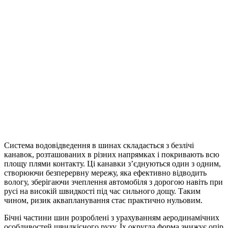
Система водовідведення в шинах складається з безлічі
канавок, розташованих в різних напрямках і покривають всю
площу плями контакту. Ці канавки з’єднуються один з одним,
створюючи безперервну мережу, яка ефективно відводить
вологу, зберігаючи зчеплення автомобіля з дорогою навіть при
русі на високій швидкості під час сильного дощу. Таким
чином, ризик аквапланування стає практично нульовим.
Бічні частини шин розроблені з урахуванням аеродинамічних
особливостей швидкісного руху. Їх округла форма знижує опір