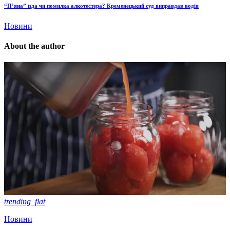
“П’яна” їзда чи помилка алкотестера? Кременецький суд виправдав водія
Новини
About the author
trending_flat
Новини