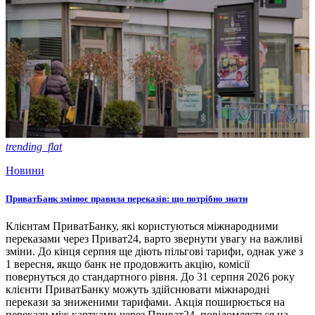
trending_flat
Новини
ПриватБанк змінює правила переказів: що потрібно знати
Клієнтам ПриватБанку, які користуються міжнародними
переказами через Приват24, варто звернути увагу на важливі
зміни. До кінця серпня ще діють пільгові тарифи, однак уже з
1 вересня, якщо банк не продовжить акцію, комісії
повернуться до стандартного рівня. До 31 серпня 2026 року
клієнти ПриватБанку можуть здійснювати міжнародні
перекази за зниженими тарифами. Акція поширюється на
перекази між картками через Приват24, повідомляється на