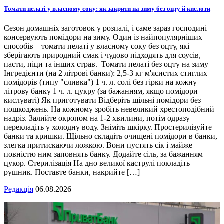
Томати пелаті у власному соку: як закрити на зиму без оцту й кислоти
Сезон домашніх заготовок у розпалі, і саме зараз господині
консервують помідори на зиму. Один із найпопулярніших
способів – томати пелаті у власному соку без оцту, які
зберігають природний смак і чудово підходять для соусів,
пасти, піци та інших страв. Томати пелаті без оцту на зиму
Інгредієнти (на 2 літрові банки): 2,5-3 кг м'ясистих стиглих
помідорів (типу "сливка") 1 ч. л. солі без гірки на кожну
літрову банку 1 ч. л. цукру (за бажанням, якщо помідори
кислуваті) Як приготувати Відберіть щільні помідори без
пошкоджень. На кожному зробіть невеликий хрестоподібний
надріз. Залийте окропом на 1-2 хвилини, потім одразу
перекладіть у холодну воду. Зніміть шкірку. Простерилізуйте
банки та кришки. Щільно складіть очищені помідори в банки,
злегка притискаючи ложкою. Вони пустять сік і майже
повністю ним заповнять банку. Додайте сіль, за бажанням —
цукор. Стерилізація На дно великої каструлі покладіть
рушник. Поставте банки, накрийте […]
Редакція
06.08.2026