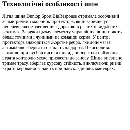
Технологічні особливості шин
Літня шина Dunlop Sport BluResponse отримала особливий
асиметричний малюнок протектора, який забезпечує
неперевершене зчеплення з дорогою в різних швидкісних
режимах. Завдяки цьому елементу управління шини стають
більш точними і чуйними на команди керма. У центрі
протектора знаходиться Жорстке ребро, яке допомагає
автомобілю зберігати стійкість на дорозі. Це особливо
важливо при русі на високих швидкостях, коли найменша
втрата контролю може призвести до заносу. Шина впевнено
тримає трасу, зберігає курсову стійкість, виключаючи ризик
втрати керованості навіть при найскладніших маневрах.