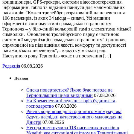
кондиціонери, GPS-трекери, системи відеоспостереження,
інформаційні табло та відкидні пандуси для маломобільних
пасажирів. "Кожен тролейбус розрахований на перевезення
106 пасажирів, із яких 34 місця – сидячі. Усі машини
оформлені в єдиному стилі громадського транспорту
Тернополя – у біло-синій кольоровій гамі з елементами міської
символіки. Оновлення тролейбусного парку є частиною
системної модернізації громадського транспорту Тернополя,
спрямованої на підвищення якості, комфорту та доступності
пасажирських перевезень", - кажуть у міській раді.
Наступного року Тернопіль чекає на постачання […]
Редакція
06.08.2026
Новини
Спека повертається? Якою буде погода на
Тернопільщині цими вихідними
07.08.2026
На Кременеччині ледь не згорів будинок та
господарство
07.08.2026
Рівень води впав до історичного мінімуму: які
будуть наслідки катастрофічного маловоддя на
Дністрі
07.08.2026
Негода знеструмила 118 населених пунктів в
Україні: яка ситуація зі світлом на Тернопільщині