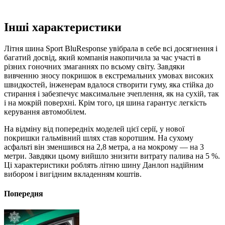
Інші характеристики
Літня шина Sport BluResponse увібрала в себе всі досягнення і
багатий досвід, який компанія накопичила за час участі в
різних гоночних змаганнях по всьому світу. Завдяки
вивченню зносу покришок в екстремальних умовах високих
швидкостей, інженерам вдалося створити гуму, яка стійка до
стирання і забезпечує максимальне зчеплення, як на сухій, так
і на мокрій поверхні. Крім того, ця шина гарантує легкість
керування автомобілем.
На відміну від попередніх моделей цієї серії, у нової
покришки гальмівний шлях став коротшим. На сухому
асфальті він зменшився на 2,8 метра, а на мокрому — на 3
метри. Завдяки цьому вийшло знизити витрату палива на 5 %.
Ці характеристики роблять літню шину Данлоп надійним
вибором і вигідним вкладенням коштів.
Попередня