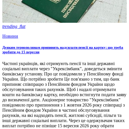
trending_flat
Новини
Деяким тернополянам припинять надсилати пенсії на картку: що треба
зробити до 15 вересня
Частині українців, які отримують пенсії та інші державні
соціальні виплати через "Укрексімбанк", доведеться змінити
банківську установу. Про це повідомили у Пенсійному фонді
України. Що потрібно зробити Це пов'язано з тим, що банк
припиняє співпрацю з Пенсійним фондом України щодо
обслуговування таких рахунків. Щоб і надалі отримувати
кошти на банківську картку, необхідно встигнути подати заяву
до визначеної дати. Акціонерне товариство "Укрексімбанк"
повідомило про припинення з 1 жовтня 2026 року співпраці з
Пенсійним фондом України в частині обслуговування
рахунків, на які надходять пенсії, житлові субсидії, пільги та
інші державні соціальні виплати. Через це одержувачам таких
виплат потрібно не пізніше 15 вересня 2026 року обрати