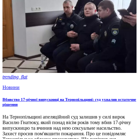
trending_flat
Новини
Вбивство 17-річної випускниці на Тернопільщині: суд ухвалив остаточне
рішення
На Тернопільщині апеляційний суд залишив у силі вирок
Василю Гнатюку, який понад вісім років тому вбив 17-річну
випускницю та вчинив над нею сексуальне насильство.
Захист просив пом'якшити покарання. Про це повідомляє