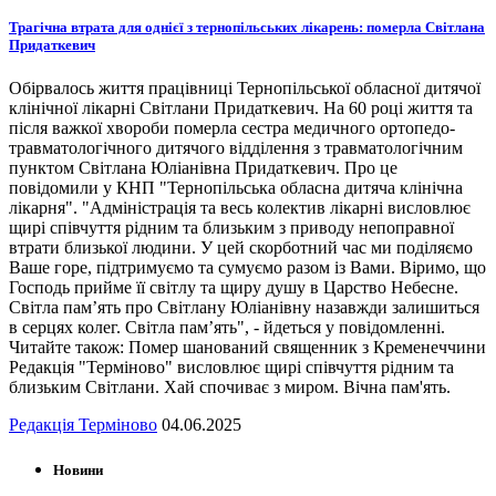
Трагічна втрата для однієї з тернопільських лікарень: померла Світлана
Придаткевич
Обірвалось життя працівниці Тернопільської обласної дитячої
клінічної лікарні Світлани Придаткевич. На 60 році життя та
після важкої хвороби померла сестра медичного ортопедо-
травматологічного дитячого відділення з травматологічним
пунктом Світлана Юліанівна Придаткевич. Про це
повідомили у КНП "Тернопільська обласна дитяча клінічна
лікарня". "Адміністрація та весь колектив лікарні висловлює
щирі співчуття рідним та близьким з приводу непоправної
втрати близької людини. У цей скорботний час ми поділяємо
Ваше горе, підтримуємо та сумуємо разом із Вами. Віримо, що
Господь прийме її світлу та щиру душу в Царство Небесне.
Світла пам’ять про Світлану Юліанівну назавжди залишиться
в серцях колег. Світла пам’ять", - йдеться у повідомленні.
Читайте також: Помер шанований священник з Кременеччини
Редакція "Терміново" висловлює щирі співчуття рідним та
близьким Світлани. Хай спочиває з миром. Вічна пам'ять.
Редакція Терміново
04.06.2025
Новини