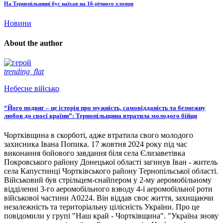
На Тернопільщині бус наїхав на 16-річного хлопця
Новини
About the author
trending_flat
Небесне військо
“Його подвиг – це історія про мужність, самовідданість та безмежну
любов до своєї країни”: Тернопільщина втратила молодого бійця
Чортківщина в скорботі, адже втратила свого молодого
захисника Івана Попика. 17 жовтня 2024 року під час
виконання бойового завдання біля села Єлизаветівка
Покровського району Донецької області загинув Іван - житель
села Капустинці Чортківського району Тернопільської області.
Військовий був стрільцем-снайпером у 2-му аеромобільному
відділенні 3-го аеромобільного взводу 4-ї аеромобільної роти
військової частини А0224. Він віддав своє життя, захищаючи
незалежність та територіальну цілісність України. Про це
повідомили у групі "Наш край - Чортківщина". "Україна знову