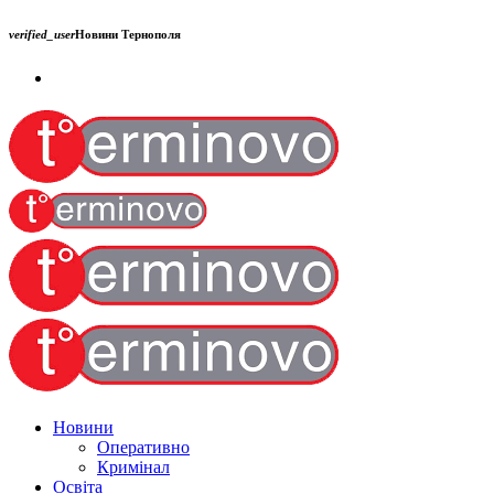
verified_user
Новини Тернополя
Новини
Оперативно
Кримінал
Освіта