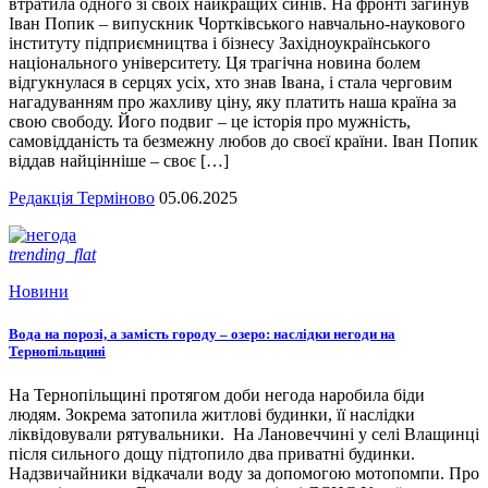
втратила одного зі своїх найкращих синів. На фронті загинув
Іван Попик – випускник Чортківського навчально-наукового
інституту підприємництва і бізнесу Західноукраїнського
національного університету. Ця трагічна новина болем
відгукнулася в серцях усіх, хто знав Івана, і стала черговим
нагадуванням про жахливу ціну, яку платить наша країна за
свою свободу. Його подвиг – це історія про мужність,
самовідданість та безмежну любов до своєї країни. Іван Попик
віддав найцінніше – своє […]
Редакція Терміново
05.06.2025
trending_flat
Новини
Вода на порозі, а замість городу – озеро: наслідки негоди на
Тернопільщині
На Тернопільщині протягом доби негода наробила біди
людям. Зокрема затопила житлові будинки, її наслідки
ліквідовували рятувальники. На Лановеччині у селі Влащинці
після сильного дощу підтопило два приватні будинки.
Надзвичайники відкачали воду за допомогою мотопомпи. Про