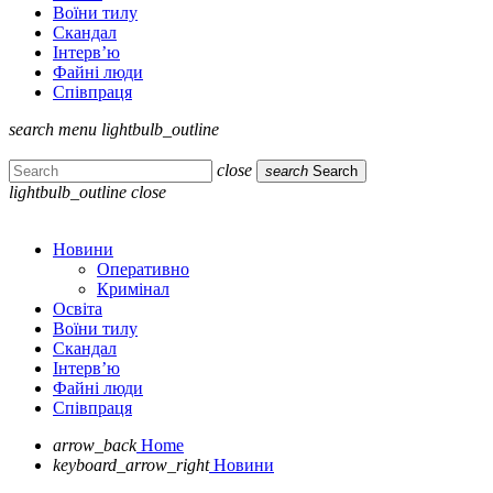
Воїни тилу
Скандал
Інтерв’ю
Файні люди
Співпраця
search
menu
lightbulb_outline
close
search
Search
lightbulb_outline
close
Новини
Оперативно
Кримінал
Освіта
Воїни тилу
Скандал
Інтерв’ю
Файні люди
Співпраця
arrow_back
Home
keyboard_arrow_right
Новини