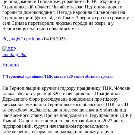
це повідомили в Головному управлінні ДСНС України у
Тернопільській області. Читайте також: Підтопило дорогу,
городи та домоволодіння. Негода наробила сильної біди на
Тернопільщині (фото, відео) Також 3 червня гроза з громом у
селі Синява перетворили людські городи на озера, а у
Чернихівцях частково обвалився міст.
Редакція Терміново
04.06.2025
trending_flat
Новини
У Тернополі працівник ТЦК завдав 320 тисяч збитків державі
На Тернопільщині вручили підозру працівнику ТЦК. Чоловік
завдав збитків у розмірі 320 тисяч гривень. Працівники
Державного бюро розслідувань повідомили про підозру
військовослужбовцю Тернопільського обласного ТЦК та СП
за службову недбалість, що призвела до значних збитків під
час воєнного стану. Про це повідомили в Теруправлінні ДБР у
Львові. Слідство встановило, що у травні-липні 2022 року
підозрюваний, будучи начальником продовольчого
забезпечення, оформлював накладні на видачу харчів