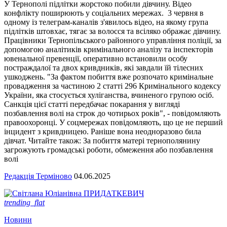
У Тернополі підлітки жорстоко побили дівчину. Відео
конфлікту поширюють у соціальних мережах. 3 червня в
одному із телеграм-каналів з'явилось відео, на якому група
підлітків штовхає, тягає за волосся та всіляко ображає дівчину.
Працівники Тернопільського районного управління поліції, за
допомогою аналітиків кримінального аналізу та інспекторів
ювенальної превенції, оперативно встановили особу
постраждалої та двох кривдників, які завдали їй тілесних
ушкоджень. "За фактом побиття вже розпочато кримінальне
провадження за частиною 2 статті 296 Кримінального кодексу
України, яка стосується хуліганства, вчиненого групою осіб.
Санкція цієї статті передбачає покарання у вигляді
позбавлення волі на строк до чотирьох років", - повідомляють
правоохоронці. У соцмережах повідомляють, що це не перший
інцидент з кривдницею. Раніше вона неодноразово била
дівчат. Читайте також: За побиття матері тернополянину
загрожують громадські роботи, обмеження або позбавлення
волі
Редакція Терміново
04.06.2025
trending_flat
Новини