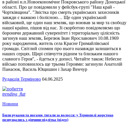
в районі н.п.Новоекономічне Покровського району Донецької
області. Про це повідомили у фейсбук-групі "Наш край -
Чортківщина". "Звістка про смерть українських захисників
завжди є важкою і болісною… Ще один український
військовий, ще один наш земляк, що воював за мир та свободу
нашої країни, пішов від нас. Зі скорботою повідомляємо що
боронячи державний суверенітет і територіальну цілісність
загинув наш земляк, Березюк Іван Ярославович 10.08.1969
року народження, житель села Красне Гримайлівської
громади. Світлий спомин про нього назавжди залишиться в
наших серцях. Щирі співчуття рідним та близьким нашого
славного Героя", - йдеться у дописі. Читайте також: Небесне
військо поповнилось ще трьома Героями: загинули Анатолій
Панасюк, Василь Ющишин і Захар Венчур
Редакція Терміново
04.06.2025
trending_flat
Новини
Били руками та ногами, тягали за волосся: у Тернополі жорстоко
познущались з дівчини-підлітка (відео)