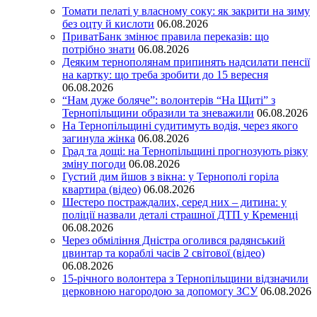
Томати пелаті у власному соку: як закрити на зиму
без оцту й кислоти
06.08.2026
ПриватБанк змінює правила переказів: що
потрібно знати
06.08.2026
Деяким тернополянам припинять надсилати пенсії
на картку: що треба зробити до 15 вересня
06.08.2026
“Нам дуже боляче”: волонтерів “На Щиті” з
Тернопільщини образили та зневажили
06.08.2026
На Тернопільщині судитимуть водія, через якого
загинула жінка
06.08.2026
Град та дощі: на Тернопільщині прогнозують різку
зміну погоди
06.08.2026
Густий дим йшов з вікна: у Тернополі горіла
квартира (відео)
06.08.2026
Шестеро постраждалих, серед них – дитина: у
поліції назвали деталі страшної ДТП у Кременці
06.08.2026
Через обміління Дністра оголився радянський
цвинтар та кораблі часів 2 світової (відео)
06.08.2026
15-річного волонтера з Тернопільщини відзначили
церковною нагородою за допомогу ЗСУ
06.08.2026