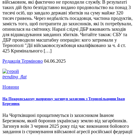
військовим, які фактично не проходили службу. В результаті
таких дій було безпідставно видано продовольство на понад 3
тисячі осіб, що завдало державі збитків на суму майже 320
тисяч гривень. Через недбалість посадовця, частина продуктів,
замість того, щоб потрапити до захисників, які їх потребували,
опинилася на смітнику. Наразі слідчі ДБР вживають заходів
для відшкодування завданих збитків. Читайте також: СБУ та
ДБР проводили масштабну операцію: кого затримали у
Тернополі "Дії військовослужбовця кваліфіковано за ч. 4 ст.
425 Кримінального […]
Редакція Терміново
04.06.2025
trending_flat
Новини
На Покровському напрямку загинув захисник з Тернопільщини Іван
Березнюк
На Чортківщині прощатимуться із захисником Іваном
Березюком, який боронив українську землю від загарбників.
Загинув воїн 3 червня 2025 року під час виконання бойового
завдання із стримування військової агресії російської федерації