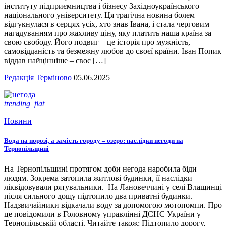
інституту підприємництва і бізнесу Західноукраїнського
національного університету. Ця трагічна новина болем
відгукнулася в серцях усіх, хто знав Івана, і стала черговим
нагадуванням про жахливу ціну, яку платить наша країна за
свою свободу. Його подвиг – це історія про мужність,
самовідданість та безмежну любов до своєї країни. Іван Попик
віддав найцінніше – своє […]
Редакція Терміново
05.06.2025
trending_flat
Новини
Вода на порозі, а замість городу – озеро: наслідки негоди на
Тернопільщині
На Тернопільщині протягом доби негода наробила біди
людям. Зокрема затопила житлові будинки, її наслідки
ліквідовували рятувальники. На Лановеччині у селі Влащинці
після сильного дощу підтопило два приватні будинки.
Надзвичайники відкачали воду за допомогою мотопомпи. Про
це повідомили в Головному управлінні ДСНС України у
Тернопільській області. Читайте також: Підтопило дорогу,