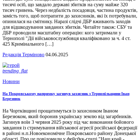
тисячі осіб, що завдало державі збитків на суму майже 320
тисяч гривень. Через недбалість посадовця, частина продуктів,
замість того, щоб потрапити до захисників, які їх потребували,
опинилася на смітнику. Наразі слідчі ДБР вживають заходів
для відшкодування завданих збитків. Читайте також: СБУ та
ДБР проводили масштабну операцію: кого затримали у
Тернополі "Дії військовослужбовця кваліфіковано за ч. 4 ст.
425 Кримінального […]
Редакція Терміново
04.06.2025
trending_flat
Новини
На Покровському напрямку загинув захисник з Тернопільщини Іван
Березнюк
На Чортківщині прощатимуться із захисником Іваном
Березюком, який боронив українську землю від загарбників.
Загинув воїн 3 червня 2025 року під час виконання бойового
завдання із стримування військової агресії російської федерації
в районі н.п.Новоекономічне Покровського району Донецької
області. Про це повідомили у фейсбук-групі "Наш край -