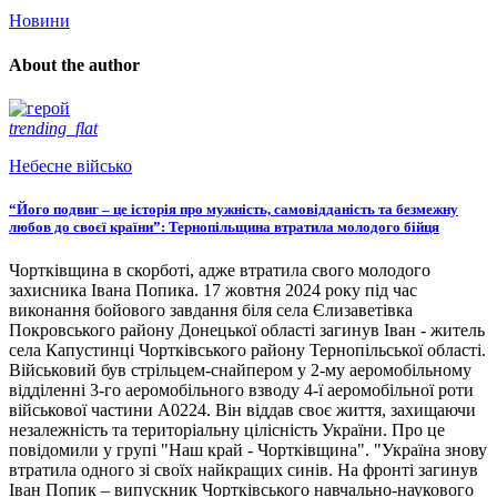
Новини
About the author
trending_flat
Небесне військо
“Його подвиг – це історія про мужність, самовідданість та безмежну
любов до своєї країни”: Тернопільщина втратила молодого бійця
Чортківщина в скорботі, адже втратила свого молодого
захисника Івана Попика. 17 жовтня 2024 року під час
виконання бойового завдання біля села Єлизаветівка
Покровського району Донецької області загинув Іван - житель
села Капустинці Чортківського району Тернопільської області.
Військовий був стрільцем-снайпером у 2-му аеромобільному
відділенні 3-го аеромобільного взводу 4-ї аеромобільної роти
військової частини А0224. Він віддав своє життя, захищаючи
незалежність та територіальну цілісність України. Про це
повідомили у групі "Наш край - Чортківщина". "Україна знову
втратила одного зі своїх найкращих синів. На фронті загинув
Іван Попик – випускник Чортківського навчально-наукового