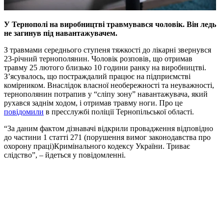
У Тернополі на виробництві травмувався чоловік. Він ледь
не загинув під навантажувачем.
З травмами середнього ступеня тяжкості до лікарні звернувся
23-річний тернополянин. Чоловік розповів, що отримав
травму 25 лютого близько 10 години ранку на виробництві.
З’ясувалось, що постраждалий працює на підприємстві
комірником. Внаслідок власної необережності та неуважності,
тернополянин потрапив у “сліпу зону” навантажувача, який
рухався заднім ходом, і отримав травму ноги. Про це
повідомили
в пресслужбі поліції Тернопільської області.
“За даним фактом дізнавачі відкрили провадження відповідно
до частини 1 статті 271 (порушення вимог законодавства про
охорону праці)Кримінального кодексу України. Триває
слідство”, – йдеться у повідомленні.