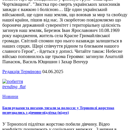
Чортківщина". "Звістка про смерть українських захисників
завжди є важкою і болісною… Ще один український
військовий, ще один наш земляк, що воював за мир та свободу
нашої країни, пішов від нас. Зі скорботою повідомляємо що
боронячи державний суверенітет і територіальну цілісність
загинув наш земляк, Березюк Іван Ярославович 10.08.1969
року народження, житель села Красне Гримайлівської
громади. Світлий спомин про нього назавжди залишиться в
наших серцях. Щирі співчуття рідним та близьким нашого
славного Героя", - йдеться у дописі. Читайте також: Небесне
військо поповнилось ще трьома Героями: загинули Анатолій
Панасюк, Василь Ющишин і Захар Венчур
Редакція Терміново
04.06.2025
trending_flat
Новини
Били руками та ногами, тягали за волосся: у Тернополі жорстоко
познущались з дівчини-підлітка (відео)
У Тернополі підлітки жорстоко побили дівчину. Відео
конфлікту поширюють у соціальних мережах. 3 червня в