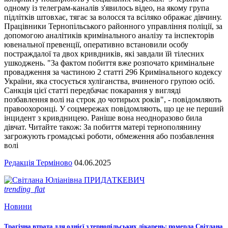
одному із телеграм-каналів з'явилось відео, на якому група
підлітків штовхає, тягає за волосся та всіляко ображає дівчину.
Працівники Тернопільського районного управління поліції, за
допомогою аналітиків кримінального аналізу та інспекторів
ювенальної превенції, оперативно встановили особу
постраждалої та двох кривдників, які завдали їй тілесних
ушкоджень. "За фактом побиття вже розпочато кримінальне
провадження за частиною 2 статті 296 Кримінального кодексу
України, яка стосується хуліганства, вчиненого групою осіб.
Санкція цієї статті передбачає покарання у вигляді
позбавлення волі на строк до чотирьох років", - повідомляють
правоохоронці. У соцмережах повідомляють, що це не перший
інцидент з кривдницею. Раніше вона неодноразово била
дівчат. Читайте також: За побиття матері тернополянину
загрожують громадські роботи, обмеження або позбавлення
волі
Редакція Терміново
04.06.2025
trending_flat
Новини
Трагічна втрата для однієї з тернопільських лікарень: померла Світлана