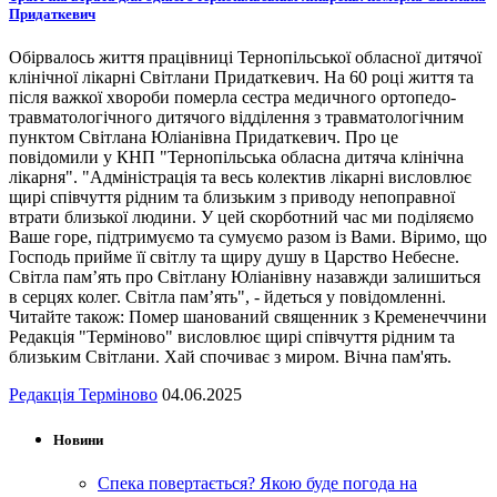
Придаткевич
Обірвалось життя працівниці Тернопільської обласної дитячої
клінічної лікарні Світлани Придаткевич. На 60 році життя та
після важкої хвороби померла сестра медичного ортопедо-
травматологічного дитячого відділення з травматологічним
пунктом Світлана Юліанівна Придаткевич. Про це
повідомили у КНП "Тернопільська обласна дитяча клінічна
лікарня". "Адміністрація та весь колектив лікарні висловлює
щирі співчуття рідним та близьким з приводу непоправної
втрати близької людини. У цей скорботний час ми поділяємо
Ваше горе, підтримуємо та сумуємо разом із Вами. Віримо, що
Господь прийме її світлу та щиру душу в Царство Небесне.
Світла пам’ять про Світлану Юліанівну назавжди залишиться
в серцях колег. Світла пам’ять", - йдеться у повідомленні.
Читайте також: Помер шанований священник з Кременеччини
Редакція "Терміново" висловлює щирі співчуття рідним та
близьким Світлани. Хай спочиває з миром. Вічна пам'ять.
Редакція Терміново
04.06.2025
Новини
Спека повертається? Якою буде погода на