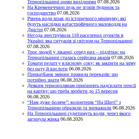
Тернопільщині цими вихідними
07.08.2026
На Кременеччині ледь не згорів будинок та
господарство
07.08.2026
Рівень води впав до історичного мінімуму: які
будуть наслідки катастрофічного маловоддя на
Дністрі
07.08.2026
Негода знеструмила 118 населених пунктів в
Україні: яка ситуація зі світлом на Тернопільщині
07.08.2026
Троє людей у лікарні, серед них – підлітки: на
Тернопільщині сталась серйозна аварія
07.08.2026
Томати пелаті у власному соку: як закрити на зиму
без оцту й кислоти
06.08.2026
ПриватБанк змінює правила переказів: що
потрібно знати
06.08.2026
Деяким тернополянам припинять надсилати пенсії
на картку: що треба зробити до 15 вересня
06.08.2026
“Нам дуже боляче”: волонтерів “На Щиті” з
Тернопільщини образили та зневажили
06.08.2026
На Тернопільщині судитимуть водія, через якого
загинула жінка
06.08.2026