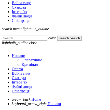
Воїни тилу
Скандал
Інтерв’ю
Файні люди
Співпраця
search
menu
lightbulb_outline
close
search
Search
lightbulb_outline
close
Новини
Оперативно
Кримінал
Освіта
Воїни тилу
Скандал
Інтерв’ю
Файні люди
Співпраця
arrow_back
Home
keyboard_arrow_right
Новини