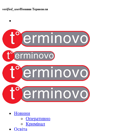
verified_user
Новини Тернополя
Новини
Оперативно
Кримінал
Освіта