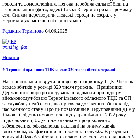
городи та домоволодіння. Негода наробила сильної біди на
Тернопільщині (фото, відео) Також 3 червня гроза з громом у
селі Синява перетворили людські городи на озера, а у
Чернихівцях частково обвалився міст.
Редакція Терміново
04.06.2025
trending_flat
Новини
У Тернополі працівник ТЦК завдав 320 тисяч збитків державі
На Тернопільщині вручили підозру працівнику ТЦК. Чоловік
завдав збитків у розмірі 320 тисяч гривень. Працівники
Державного бюро розслідувань повідомили про підозру
військовослужбовцю Тернопільського обласного ТЦК та СП
за службову недбалість, що призвела до значних збитків під
час воєнного стану. Про це повідомили в Теруправлінні ДБР у
Львові. Слідство встановило, що у травні-липні 2022 року
підозрюваний, будучи начальником продовольчого
забезпечення, оформлював накладні на видачу харчів
військовим, які фактично не проходили службу. В результаті
таких дій було безпідставно видано продовольство на понад 3