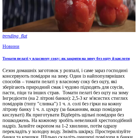
trending_flat
Новини
Томати пелаті у власному соку: як закрити на зиму без оцту й кислоти
Сезон домашніх заготовок у розпалі, і саме зараз господині
консервують помідори на зиму. Один із найпопулярніших
способів – томати пелаті у власному соку без оцту, які
зберігають природний смак і чудово підходять для соусів,
пасти, піци та інших страв. Томати пелаті без оцту на зиму
Інгредієнти (на 2 літрові банки): 2,5-3 кг м'ясистих стиглих
помідорів (типу "сливка") 1 ч. л. солі без гірки на кожну
літрову банку 1 ч. л. цукру (за бажанням, якщо помідори
кислуваті) Як приготувати Відберіть щільні помідори без
пошкоджень. На кожному зробіть невеликий хрестоподібний
надріз. Залийте окропом на 1-2 хвилини, потім одразу
перекладіть у холодну воду. Зніміть шкірку. Простерилізуйте
банки та кришки. Щільно складіть очищені помідори в банки,