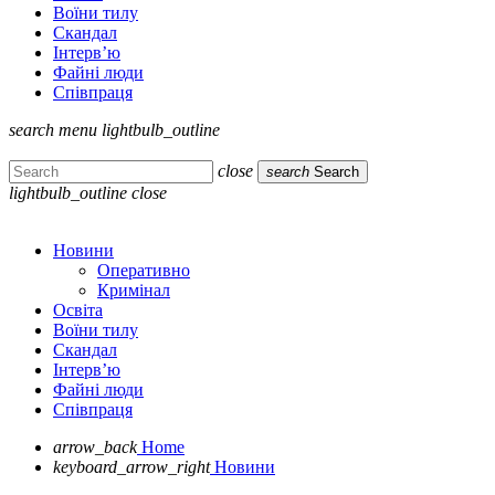
Воїни тилу
Скандал
Інтерв’ю
Файні люди
Співпраця
search
menu
lightbulb_outline
close
search
Search
lightbulb_outline
close
Новини
Оперативно
Кримінал
Освіта
Воїни тилу
Скандал
Інтерв’ю
Файні люди
Співпраця
arrow_back
Home
keyboard_arrow_right
Новини