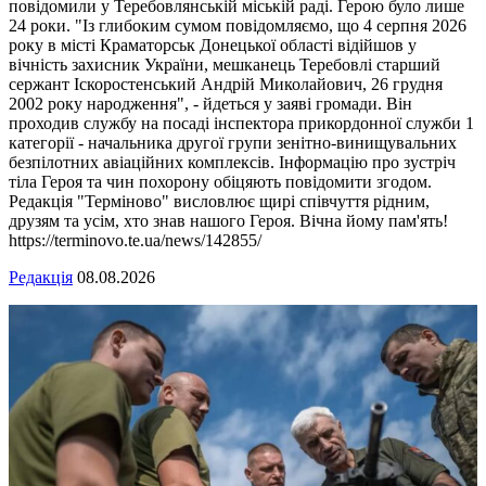
повідомили у Теребовлянській міській раді. Герою було лише
24 роки. "Із глибоким сумом повідомляємо, що 4 серпня 2026
року в місті Краматорськ Донецької області відійшов у
вічність захисник України, мешканець Теребовлі старший
сержант Іскоростенський Андрій Миколайович, 26 грудня
2002 року народження", - йдеться у заяві громади. Він
проходив службу на посаді інспектора прикордонної служби 1
категорії - начальника другої групи зенітно-винищувальних
безпілотних авіаційних комплексів. Інформацію про зустріч
тіла Героя та чин похорону обіцяють повідомити згодом.
Редакція "Терміново" висловлює щирі співчуття рідним,
друзям та усім, хто знав нашого Героя. Вічна йому пам'ять!
https://terminovo.te.ua/news/142855/
Редакція
08.08.2026