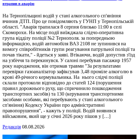
втрапив в аварію
На Тернопільщині водій у стані алкогольного сп'яніння
вчинив ДТП. Про це повідомляють у ГУНП у Тернопільській
області. "Аварія трапилася 8 серпня близько 11:00 в селі
Скоморохи. На місце події виїжджала слідчо-оперативна
група відділу поліції №2 Тернополя. за попередньою
інформацією, водій автомобіля ВАЗ 2108 не зупинився на
вимогу співробітників групи реагування патрульної поліції та
почав тікати," - йдеться у заяві. Втікаючи, водій допустив з'їзд
на узбіччя та перекинувся. У салоні перебував пасажир 1957
року народження, він отримав травми "За результатами
перевірки газоаналізатор зафіксував 3,48 проміле алкоголю в
крові 49-річного кермувальника. На нього слідчі поліції
склали протоколи відповідно до статей 124 (порушення
правил дорожнього руху, що спричинило пошкодження
транспортних засобів) та 130 (керування транспортними
засобами особами, які перебувають у стані алкогольного
сп'яніння) Кодексу України про адміністративні
правопорушення", - кажуть у поліції. Водій виявився
військовим, який ще у січні 2026 року пішов у […]
Редакція
08.08.2026