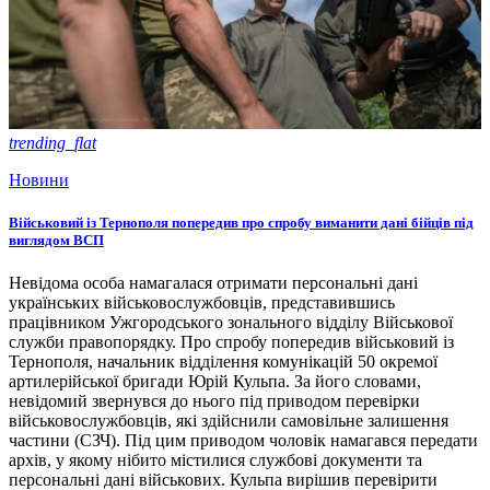
trending_flat
Новини
Військовий із Тернополя попередив про спробу виманити дані бійців під
виглядом ВСП
Невідома особа намагалася отримати персональні дані
українських військовослужбовців, представившись
працівником Ужгородського зонального відділу Військової
служби правопорядку. Про спробу попередив військовий із
Тернополя, начальник відділення комунікацій 50 окремої
артилерійської бригади Юрій Кульпа. За його словами,
невідомий звернувся до нього під приводом перевірки
військовослужбовців, які здійснили самовільне залишення
частини (СЗЧ). Під цим приводом чоловік намагався передати
архів, у якому нібито містилися службові документи та
персональні дані військових. Кульпа вирішив перевірити