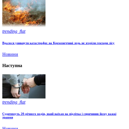
trending_flat
Вдалося уникнути катастрофи: на Кременеччині ледь не згоріли гектари лісу
Новини
Наступна
trending_flat
Судитимуть 20-річного водія, який наїхав на підлітка і спричинив йому важкі
травми
Новини