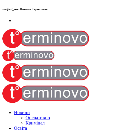
verified_user
Новини Тернополя
Новини
Оперативно
Кримінал
Освіта