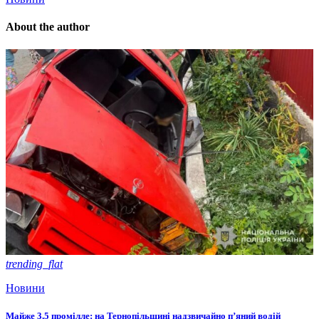
About the author
trending_flat
Новини
Майже 3,5 промілле: на Тернопільщині надзвичайно п’яний водій