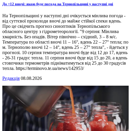
До +12 вночі: якою буде погода на Тернопільщині у наступні дні
На Тернопільщині у наступні дні очікується мінлива погода -
від суттєвої прохолоди вночі до майже стійкої спеки вдень.
Про це свідчить прогноз синоптиків Тернопільського
обласного центру з гідрометеорології. "9 серпня: Мінлива
хмарність. Без опадів. Вітер північно – східний, 3 – 8 м/с.
Температура по області вночі 11 – 16°, вдень 22 – 27° тепла; по
м. Тернополю вночі 12 – 14°, вдень 25 – 27° тепла", - йдеться у
прогнозі. 10 серпня температура вночі буде від 12 до 17, вдень
- 26-31 градус тепла. 11 серпня вночі буде від 15 до 20, а вдень
стовпчики термометрів підніматимуться від 25 до 30 градусів
тепла. https://terminovo.te.ua/news/142953/
Редакція
08.08.2026