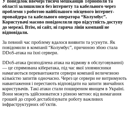
У понеділок ввечері тисячі мешканців Тернополя та
області залишилися без інтернету та кабельного через
проблеми з роботою найбільшого місцевого інтернет-
провайдера та кабельного оператора “Колумбус”.
Користувачі масово повідомляли про відсутність доступу
до мережі. Втім, ні сайт, ні гаряча лінія компанії не
відповідали.
За певний час проблему вдалося виявити та усунути. Як
повідомили в компанії “Колумбус”, причиною збою стала
DDoS-атака на їхні сервери.
DDoS-атака (розподілена атака на відмову в обслуговуванні)
— це спрямована кібератака, під час якої зловмисники
намагаються перевантажити сервери компанії величезною
кількістю запитів одночасно. Через це сервери не витримують
навантаження і перестають відповідати на запити звичайних
користувачів. Такі атаки стали поширеним явищем в Україні.
Вони можуть здійснюватися з різною метою: від вимагання
грошей до спроб дестабілізувати роботу важливих
інфраструктурних об’єктів.