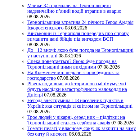
Майже 3,5 промілле: на Тернопільщині
надзвичайно п’яний водій втрапив в аварію
08.08.2026
Тернопільщина втратила 24-річного Героя Андрія
Іскоростенського
08.08.2026
Військовий із Тернополя попередив про спробу
виманити дані бійців під виглядом ВСП
08.08.2026
До +12 вночі: якою буде погода на Тернопільщині
у наступні дні
08.08.2026
Спека повертається? Якою буде погода на
Тернопільщині цими вихідними
07.08.2026
На Кременеччині ледь не згорів будинок та
господарство
07.08.2026
Рівень води впав до історичного мінімуму: які
будуть наслідки катастрофічного маловоддя на
Дністрі
07.08.2026
Негода знеструмила 118 населених пунктів в
Україні: яка ситуація зі світлом на Тернопільщині
07.08.2026
Троє людей у лікарні, серед них – підлітки: на
Тернопільщині сталась серйозна аварія
07.08.2026
Томати пелаті у власному соку: як закрити на зиму
без оцту й кислоти
06.08.2026