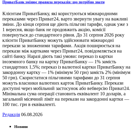
ПриватБанк змінює правила переказів: що потрібно знати
Клієнтам ПриватБанку, які користуються міжнародними
переказами через Приват24, варто звернути увагу на важливі
зміни. До кінця серпня ще діють пільгові тарифи, однак уже з
1 вересня, якщо банк не продовжить акцію, комісії
повернуться до стандартного рівня. До 31 серпня 2026 року
клієнти ПриватБанку можуть здійснювати міжнародні
перекази за зниженими тарифами. Акція поширюється на
перекази між картками через Приват24, повідомляється на
сайті банку. Наразі діють такі умови: переказ із картки
іноземного банку на картку ПриватБанку — 1% замість
стандартних 1,5%; переказ із валютної картки ПриватБанку на
закордонну картку — 1% (мінімум 50 грн) замість 2% (мінімум
50 грн). Скористатися пільговими тарифами до 31 серпня
можуть власники валютних карток ПриватБанку. Перекази
доступні через мобільний застосунок або вебверсію Приват24.
Мінімальна сума операції становить еквівалент 10 доларів, а
загальний місячний ліміт на перекази на закордонні картки —
100 тис. грн в еквіваленті.
Редакція
06.08.2026
Новини