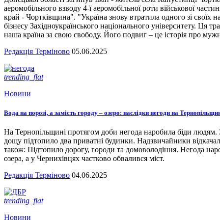
аеромобільного взводу 4-ї аеромобільної роти військової части
край - Чортківщина". "Україна знову втратила одного зі своїх
бізнесу Західноукраїнського національного університету. Ця тра
наша країна за свою свободу. Його подвиг – це історія про мужн
Редакція Терміново
05.06.2025
trending_flat
Новини
Вода на порозі, а замість городу – озеро: наслідки негоди на Тернопільщи
На Тернопільщині протягом доби негода наробила біди людям. З
дощу підтопило два приватні будинки. Надзвичайники відкача
також: Підтопило дорогу, городи та домоволодіння. Негода наро
озера, а у Чернихівцях частково обвалився міст.
Редакція Терміново
04.06.2025
trending_flat
Новини