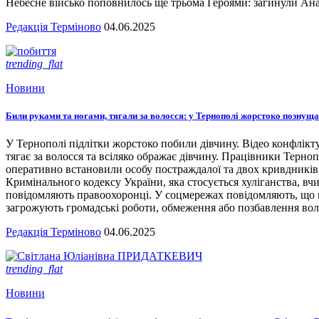
Небесне військо поповнилось ще трьома Героями: загинули А
Редакція Терміново
04.06.2025
trending_flat
Новини
Били руками та ногами, тягали за волосся: у Тернополі жорстоко познущал
У Тернополі підлітки жорстоко побили дівчину. Відео конфлікту
тягає за волосся та всіляко ображає дівчину. Працівники Терноп
оперативно встановили особу постраждалої та двох кривдників,
Кримінального кодексу України, яка стосується хуліганства, вчи
повідомляють правоохоронці. У соцмережах повідомляють, що ц
загрожують громадські роботи, обмеження або позбавлення вол
Редакція Терміново
04.06.2025
trending_flat
Новини