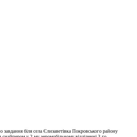
о завдання біля села Єлизаветівка Покровського району
м-снайпером у 2-му аеромобільному відділенні 3-го