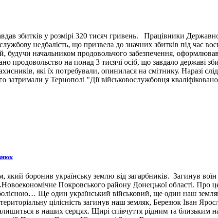
вдав збитків у розмірі 320 тисяч гривень. Працівники Державн
ужбову недбалість, що призвела до значних збитків під час воє
й, будучи начальником продовольчого забезпечення, оформлював 
ано продовольство на понад 3 тисячі осіб, що завдало державі зб
ахисників, які їх потребували, опинилася на смітнику. Наразі сл
 затримали у Тернополі "Дії військовослужбовця кваліфіковано 
знюк
 який боронив українську землю від загарбників. Загинув воїн 3
н.п.Новоекономічне Покровського району Донецької області. Про 
 болісною… Ще один український військовий, ще один наш земляк,
ериторіальну цілісність загинув наш земляк, Березюк Іван Ярос
лишиться в наших серцях. Щирі співчуття рідним та близьким наш