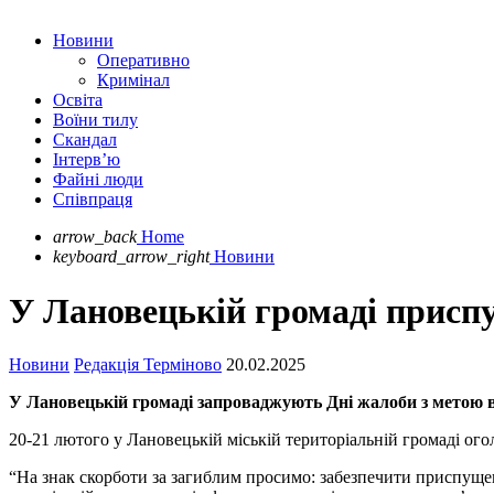
Новини
Оперативно
Кримінал
Освіта
Воїни тилу
Скандал
Інтерв’ю
Файні люди
Співпраця
arrow_back
Home
keyboard_arrow_right
Новини
У Лановецькій громаді приспу
Новини
Редакція Терміново
20.02.2025
У Лановецькій громаді запроваджують Дні жалоби з метою
20-21 лютого у Лановецькій міській територіальній громаді о
“На знак скорботи за загиблим просимо: забезпечити приспущен