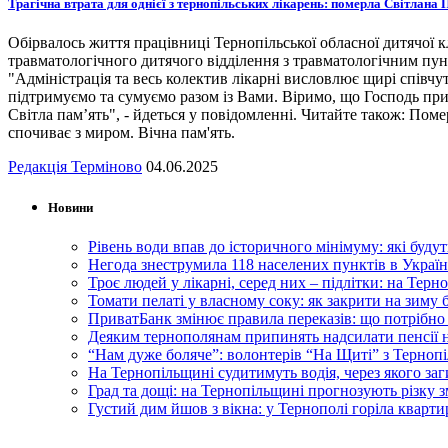
Трагічна втрата для однієї з тернопільських лікарень: померла Світлана
Обірвалось життя працівниці Тернопільської обласної дитячої к
травматологічного дитячого відділення з травматологічним пу
"Адміністрація та весь колектив лікарні висловлює щирі співч
підтримуємо та сумуємо разом із Вами. Віримо, що Господь при
Світла пам’ять", - йдеться у повідомленні. Читайте також: П
спочиває з миром. Вічна пам'ять.
Редакція Терміново
04.06.2025
Новини
Рівень води впав до історичного мінімуму: які буду
Негода знеструмила 118 населених пунктів в Україні
Троє людей у лікарні, серед них – підлітки: на Терн
Томати пелаті у власному соку: як закрити на зиму 
ПриватБанк змінює правила переказів: що потрібно
Деяким тернополянам припинять надсилати пенсії на
“Нам дуже боляче”: волонтерів “На Щиті” з Терноп
На Тернопільщині судитимуть водія, через якого за
Град та дощі: на Тернопільщині прогнозують різку 
Густий дим йшов з вікна: у Тернополі горіла квартир