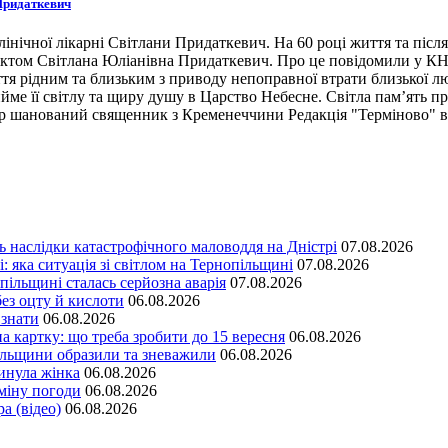
 Придаткевич
лінічної лікарні Світлани Придаткевич. На 60 році життя та піс
нктом Світлана Юліанівна Придаткевич. Про це повідомили у КНП
уття рідним та близьким з приводу непоправної втрати близької 
йме її світлу та щиру душу в Царство Небесне. Світла пам’ять п
омер шанований священник з Кременеччини Редакція "Терміново" 
ть наслідки катастрофічного маловоддя на Дністрі
07.08.2026
: яка ситуація зі світлом на Тернопільщині
07.08.2026
опільщині сталась серйозна аварія
07.08.2026
без оцту й кислоти
06.08.2026
 знати
06.08.2026
 картку: що треба зробити до 15 вересня
06.08.2026
ільщини образили та зневажили
06.08.2026
гинула жінка
06.08.2026
зміну погоди
06.08.2026
а (відео)
06.08.2026