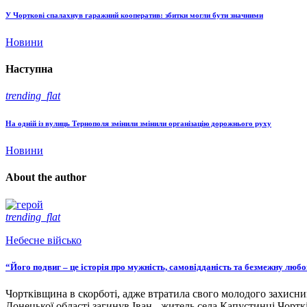
У Чорткові спалахнув гаражний кооператив: збитки могли бути значними
Новини
Наступна
trending_flat
На одній із вулиць Тернополя змінили змінили організацію дорожнього руху
Новини
About the author
trending_flat
Небесне військо
“Його подвиг – це історія про мужність, самовідданість та безмежну люб
Чортківщина в скорботі, адже втратила свого молодого захисни
Донецької області загинув Іван - житель села Капустинці Чортк