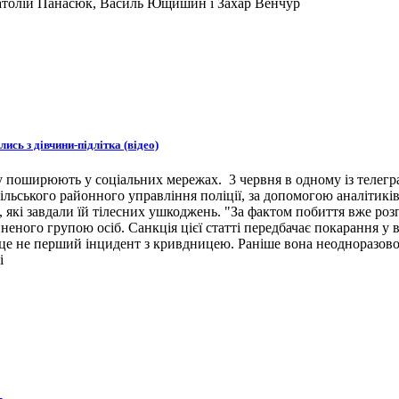
натолій Панасюк, Василь Ющишин і Захар Венчур
ись з дівчини-підлітка (відео)
 поширюють у соціальних мережах. 3 червня в одному із телеграм
ільського районного управління поліції, за допомогою аналітиків
 які завдали їй тілесних ушкоджень. "За фактом побиття вже роз
неного групою осіб. Санкція цієї статті передбачає покарання у в
е не перший інцидент з кривдницею. Раніше вона неодноразово б
і