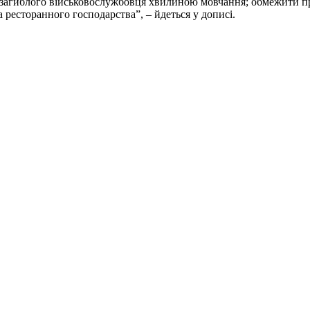
ь загиблого військовослужбовця хвилиною мовчання; обмежити пр
а ресторанного господарства”, – йдеться у дописі.