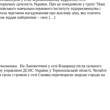
торіальну цілісність України. Про це повідомили у групі "Наш
тківського навчально-наукового інституту підприємництва і
і стала черговим нагадуванням про жахливу ціну, яку платить
пик віддав найцінніше – своє […]
тувальники. На Лановеччині у селі Влащинці після сильного
у управлінні ДСНС України у Тернопільській області. Читайте
я гроза з громом у селі Синява перетворили людські городи на