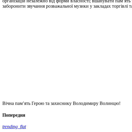
організацій незалежно від форми власності; вшанувати пам’ят
заборонити звучання розважальної музики у закладах торгівлі т
Вічна пам’ять Герою та захиснику Володимиру Волинцю!
Попередня
trending_flat