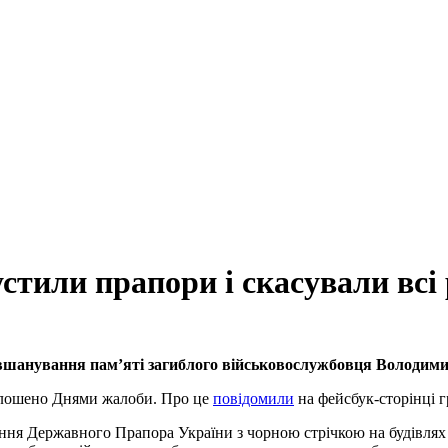
стили прапори і скасували всі
 вшанування пам’яті загиблого військовослужбовця Володим
голошено Днями жалоби. Про це
повідомили
на фейсбук-сторінці 
ня Державного Прапора України з чорною стрічкою на будівлях і