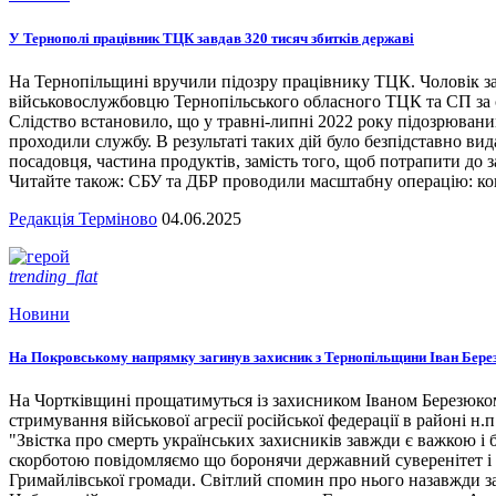
У Тернополі працівник ТЦК завдав 320 тисяч збитків державі
На Тернопільщині вручили підозру працівнику ТЦК. Чоловік за
військовослужбовцю Тернопільського обласного ТЦК та СП за сл
Слідство встановило, що у травні-липні 2022 року підозрювани
проходили службу. В результаті таких дій було безпідставно вид
посадовця, частина продуктів, замість того, щоб потрапити до з
Читайте також: СБУ та ДБР проводили масштабну операцію: кого
Редакція Терміново
04.06.2025
trending_flat
Новини
На Покровському напрямку загинув захисник з Тернопільщини Іван Бере
На Чортківщині прощатимуться із захисником Іваном Березюком,
стримування військової агресії російської федерації в районі 
"Звістка про смерть українських захисників завжди є важкою і
скорботою повідомляємо що боронячи державний суверенітет і т
Гримайлівської громади. Світлий спомин про нього назавжди за