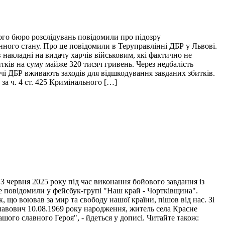
ого бюро розслідувань повідомили про підозру
нного стану. Про це повідомили в Теруправлінні ДБР у Львові.
накладні на видачу харчів військовим, які фактично не
итків на суму майже 320 тисяч гривень. Через недбалість
ідчі ДБР вживають заходів для відшкодування завданих збитків.
за ч. 4 ст. 425 Кримінального […]
 червня 2025 року під час виконання бойового завдання із
це повідомили у фейсбук-групі "Наш край - Чортківщина".
 що воював за мир та свободу нашої країни, пішов від нас. Зі
лавович 10.08.1969 року народження, житель села Красне
ого славного Героя", - йдеться у дописі. Читайте також: