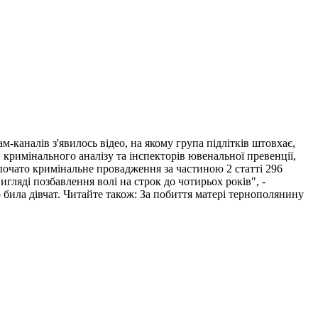
-каналів з'явилось відео, на якому група підлітків штовхає,
 кримінального аналізу та інспекторів ювенальної превенції,
почато кримінальне провадження за частиною 2 статті 296
игляді позбавлення волі на строк до чотирьох років", -
ила дівчат. Читайте також: За побиття матері тернополянину