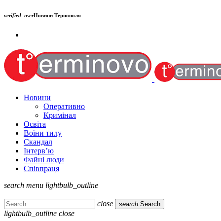
verified_user
Новини Тернополя
Новини
Оперативно
Кримінал
Освіта
Воїни тилу
Скандал
Інтерв’ю
Файні люди
Співпраця
search
menu
lightbulb_outline
close
search
Search
lightbulb_outline
close