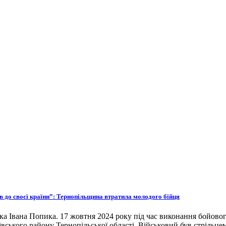
ов до своєї країни”: Тернопільщина втратила молодого бійця
ка Івана Попика. 17 жовтня 2024 року під час виконання бойовог
івського району Тернопільської області. Військовий був стрільце