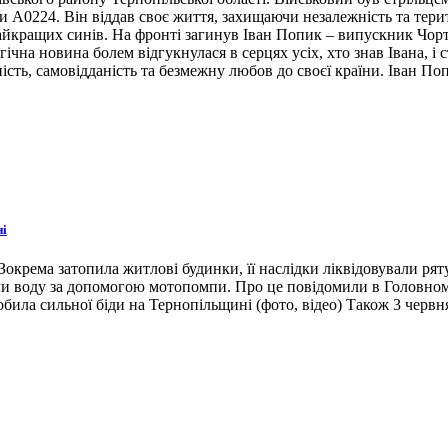
ни А0224. Він віддав своє життя, захищаючи незалежність та тери
 найкращих синів. На фронті загинув Іван Попик – випускник Чор
гічна новина болем відгукнулася в серцях усіх, хто знав Івана, 
ість, самовідданість та безмежну любов до своєї країни. Іван По
ні
окрема затопила житлові будинки, її наслідки ліквідовували ря
ли воду за допомогою мотопомпи. Про це повідомили в Головном
била сильної біди на Тернопільщині (фото, відео) Також 3 червн