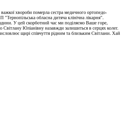
ля важкої хвороби померла сестра медичного ортопедо-
 "Тернопільська обласна дитяча клінічна лікарня".
людини. У цей скорботний час ми поділяємо Ваше горе,
ро Світлану Юліанівну назавжди залишиться в серцях колег.
висловлює щирі співчуття рідним та близьким Світлани. Хай