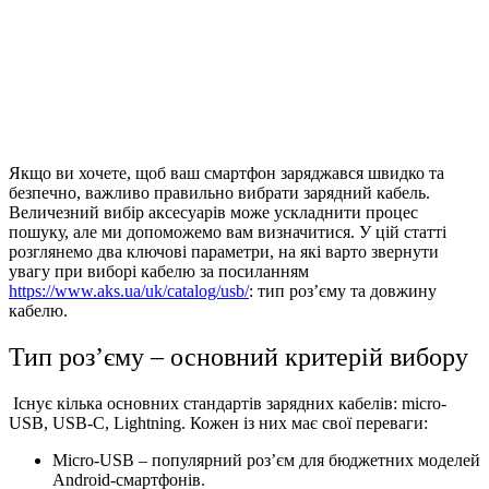
Якщо ви хочете, щоб ваш смартфон заряджався швидко та
безпечно, важливо правильно вибрати зарядний кабель.
Величезний вибір аксесуарів може ускладнити процес
пошуку, але ми допоможемо вам визначитися. У цій статті
розглянемо два ключові параметри, на які варто звернути
увагу при виборі кабелю за посиланням
https://www.aks.ua/uk/catalog/usb/
: тип роз’єму та довжину
кабелю.
Тип роз’єму – основний критерій вибору
Існує кілька основних стандартів зарядних кабелів: micro-
USB, USB-C, Lightning. Кожен із них має свої переваги:
Micro-USB – популярний роз’єм для бюджетних моделей
Android-смартфонів.