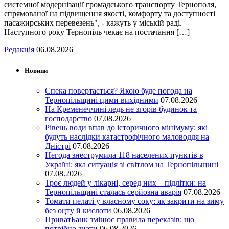
системної модернізації громадського транспорту Тернополя,
спрямованої на підвищення якості, комфорту та доступності
пасажирських перевезень", - кажуть у міській раді.
Наступного року Тернопіль чекає на постачання […]
Редакція
06.08.2026
Новини
Спека повертається? Якою буде погода на
Тернопільщині цими вихідними
07.08.2026
На Кременеччині ледь не згорів будинок та
господарство
07.08.2026
Рівень води впав до історичного мінімуму: які
будуть наслідки катастрофічного маловоддя на
Дністрі
07.08.2026
Негода знеструмила 118 населених пунктів в
Україні: яка ситуація зі світлом на Тернопільщині
07.08.2026
Троє людей у лікарні, серед них – підлітки: на
Тернопільщині сталась серйозна аварія
07.08.2026
Томати пелаті у власному соку: як закрити на зиму
без оцту й кислоти
06.08.2026
ПриватБанк змінює правила переказів: що
потрібно знати
06.08.2026