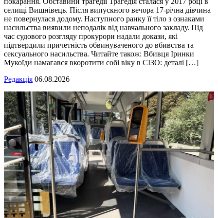
покарання. Обставини трагедії Трагедія сталася у 2017 році в
селищі Вишнівець. Після випускного вечора 17-річна дівчина
не повернулася додому. Наступного ранку її тіло з ознаками
насильства виявили неподалік від навчального закладу. Під
час судового розгляду прокурори надали докази, які
підтвердили причетність обвинуваченого до вбивства та
сексуального насильства. Читайте також: Вбивця Іринки
Мукоїди намагався вкоротити собі віку в СІЗО: деталі […]
Редакція
06.08.2026