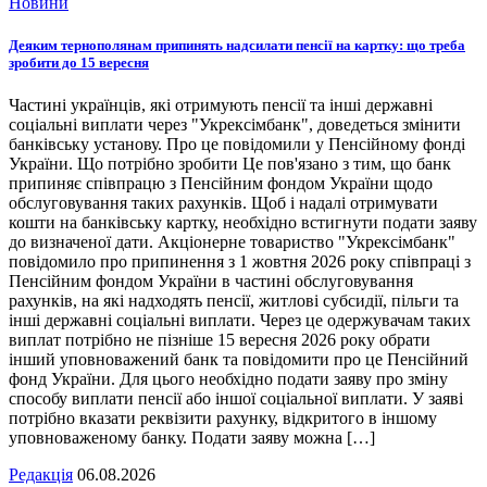
Новини
Деяким тернополянам припинять надсилати пенсії на картку: що треба
зробити до 15 вересня
Частині українців, які отримують пенсії та інші державні
соціальні виплати через "Укрексімбанк", доведеться змінити
банківську установу. Про це повідомили у Пенсійному фонді
України. Що потрібно зробити Це пов'язано з тим, що банк
припиняє співпрацю з Пенсійним фондом України щодо
обслуговування таких рахунків. Щоб і надалі отримувати
кошти на банківську картку, необхідно встигнути подати заяву
до визначеної дати. Акціонерне товариство "Укрексімбанк"
повідомило про припинення з 1 жовтня 2026 року співпраці з
Пенсійним фондом України в частині обслуговування
рахунків, на які надходять пенсії, житлові субсидії, пільги та
інші державні соціальні виплати. Через це одержувачам таких
виплат потрібно не пізніше 15 вересня 2026 року обрати
інший уповноважений банк та повідомити про це Пенсійний
фонд України. Для цього необхідно подати заяву про зміну
способу виплати пенсії або іншої соціальної виплати. У заяві
потрібно вказати реквізити рахунку, відкритого в іншому
уповноваженому банку. Подати заяву можна […]
Редакція
06.08.2026