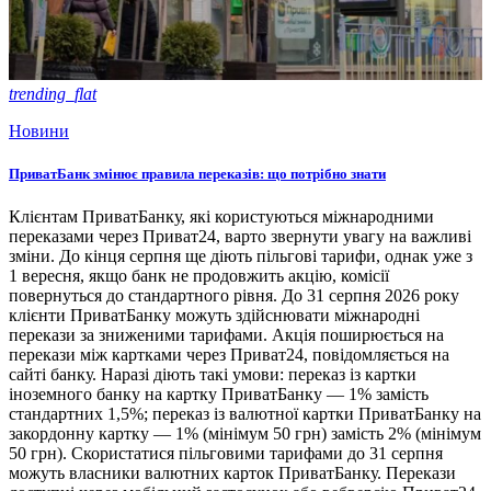
trending_flat
Новини
ПриватБанк змінює правила переказів: що потрібно знати
Клієнтам ПриватБанку, які користуються міжнародними
переказами через Приват24, варто звернути увагу на важливі
зміни. До кінця серпня ще діють пільгові тарифи, однак уже з
1 вересня, якщо банк не продовжить акцію, комісії
повернуться до стандартного рівня. До 31 серпня 2026 року
клієнти ПриватБанку можуть здійснювати міжнародні
перекази за зниженими тарифами. Акція поширюється на
перекази між картками через Приват24, повідомляється на
сайті банку. Наразі діють такі умови: переказ із картки
іноземного банку на картку ПриватБанку — 1% замість
стандартних 1,5%; переказ із валютної картки ПриватБанку на
закордонну картку — 1% (мінімум 50 грн) замість 2% (мінімум
50 грн). Скористатися пільговими тарифами до 31 серпня
можуть власники валютних карток ПриватБанку. Перекази