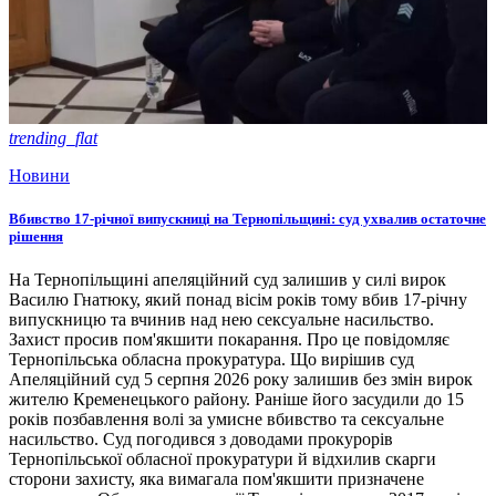
trending_flat
Новини
Вбивство 17-річної випускниці на Тернопільщині: суд ухвалив остаточне
рішення
На Тернопільщині апеляційний суд залишив у силі вирок
Василю Гнатюку, який понад вісім років тому вбив 17-річну
випускницю та вчинив над нею сексуальне насильство.
Захист просив пом'якшити покарання. Про це повідомляє
Тернопільська обласна прокуратура. Що вирішив суд
Апеляційний суд 5 серпня 2026 року залишив без змін вирок
жителю Кременецького району. Раніше його засудили до 15
років позбавлення волі за умисне вбивство та сексуальне
насильство. Суд погодився з доводами прокурорів
Тернопільської обласної прокуратури й відхилив скарги
сторони захисту, яка вимагала пом'якшити призначене