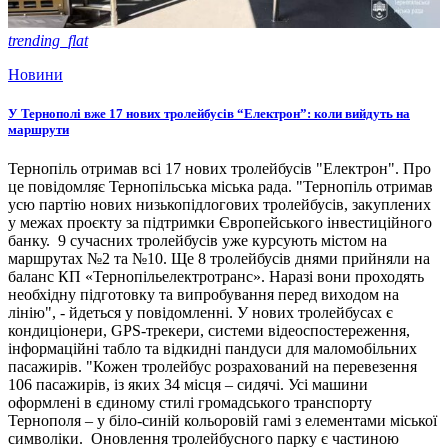
trending_flat
Новини
У Тернополі вже 17 нових тролейбусів “Електрон”: коли вийдуть на
маршрути
Тернопіль отримав всі 17 нових тролейбусів "Електрон". Про
це повідомляє Тернопільська міська рада. "Тернопіль отримав
усю партію нових низькопідлогових тролейбусів, закуплених
у межах проєкту за підтримки Європейського інвестиційного
банку. 9 сучасних тролейбусів уже курсують містом на
маршрутах №2 та №10. Ще 8 тролейбусів днями прийняли на
баланс КП «Тернопільелектротранс». Наразі вони проходять
необхідну підготовку та випробування перед виходом на
лінію", - йдеться у повідомленні. У нових тролейбусах є
кондиціонери, GPS-трекери, системи відеоспостереження,
інформаційні табло та відкидні пандуси для маломобільних
пасажирів. "Кожен тролейбус розрахований на перевезення
106 пасажирів, із яких 34 місця – сидячі. Усі машини
оформлені в єдиному стилі громадського транспорту
Тернополя – у біло-синій кольоровій гамі з елементами міської
символіки. Оновлення тролейбусного парку є частиною