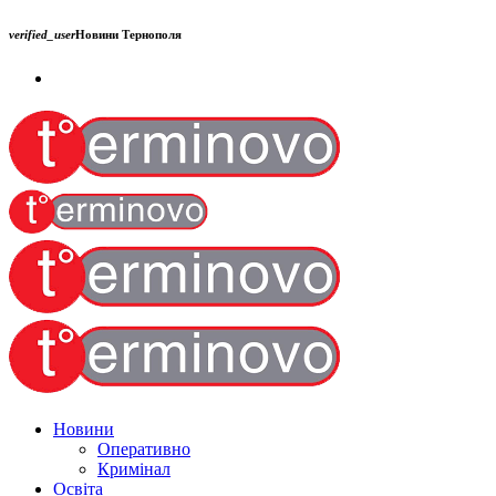
verified_user
Новини Тернополя
Новини
Оперативно
Кримінал
Освіта