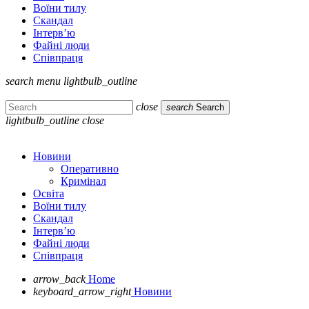
Воїни тилу
Скандал
Інтерв’ю
Файні люди
Співпраця
search
menu
lightbulb_outline
close
search
Search
lightbulb_outline
close
Новини
Оперативно
Кримінал
Освіта
Воїни тилу
Скандал
Інтерв’ю
Файні люди
Співпраця
arrow_back
Home
keyboard_arrow_right
Новини