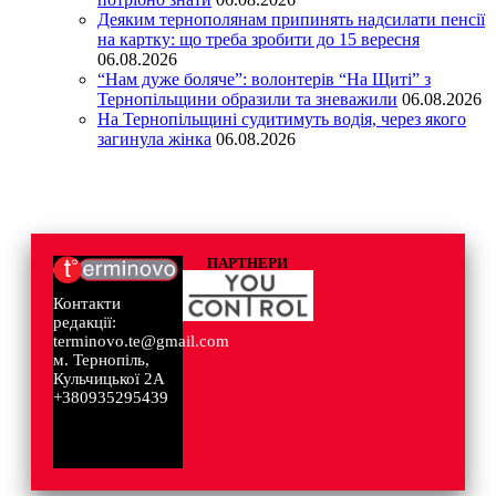
Деяким тернополянам припинять надсилати пенсії
на картку: що треба зробити до 15 вересня
06.08.2026
“Нам дуже боляче”: волонтерів “На Щиті” з
Тернопільщини образили та зневажили
06.08.2026
На Тернопільщині судитимуть водія, через якого
загинула жінка
06.08.2026
ПАРТНЕРИ
Контакти
редакції:
terminovo.te@gmail.com
м. Тернопіль,
Кульчицької 2А
+380935295439