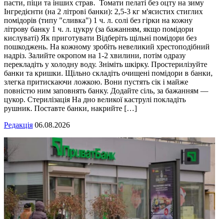
пасти, піци та інших страв. Томати пелаті без оцту на зиму
Інгредієнти (на 2 літрові банки): 2,5-3 кг м'ясистих стиглих
помідорів (типу "сливка") 1 ч. л. солі без гірки на кожну
літрову банку 1 ч. л. цукру (за бажанням, якщо помідори
кислуваті) Як приготувати Відберіть щільні помідори без
пошкоджень. На кожному зробіть невеликий хрестоподібний
надріз. Залийте окропом на 1-2 хвилини, потім одразу
перекладіть у холодну воду. Зніміть шкірку. Простерилізуйте
банки та кришки. Щільно складіть очищені помідори в банки,
злегка притискаючи ложкою. Вони пустять сік і майже
повністю ним заповнять банку. Додайте сіль, за бажанням —
цукор. Стерилізація На дно великої каструлі покладіть
рушник. Поставте банки, накрийте […]
Редакція
06.08.2026