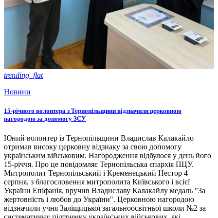
trending_flat
Новини
15-річного волонтера з Тернопільщини відзначили церковною
нагородою за допомогу ЗСУ
Юний волонтер із Тернопільщини Владислав Калакайло
отримав високу церковну відзнаку за свою допомогу
українським військовим. Нагородження відбулося у день його
15-річчя. Про це повідомляє Тернопільська єпархія ПЦУ.
Митрополит Тернопільський і Кременецький Нестор 4
серпня, з благословення митрополита Київського і всієї
України Епіфанія, вручив Владиславу Калакайлу медаль "За
жертовність і любов до України". Церковною нагородою
відзначили учня Заліщицької загальноосвітньої школи №2 за
систематичну підтримку українських військових, які