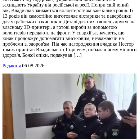
захищають Україну від російської агресії. Попри свій юний
вік, Владислав займається волонтерством вже кілька років. Із
13 років він самостійно виготовляє ліхтарики та павербанки
для українських захисників. Деталі для них хлопець друкує на
власному 3D-принтері, а готові вироби за допомогою
волонтерів передають на фронт. У єпархії зазначають, що
юнак продовжує допомагати військовим, незважаючи на
проблеми зі здоров'ям. Під час нагородження владика Нестор
також привітав Владислава з 15-річчям, побажав йому міцного
здоров'я, Божої опіки, подякував […]
Редакція
06.08.2026