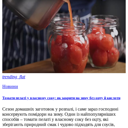
trending_flat
Новини
Томати пелаті у власному соку: як закрити на зиму без оцту й кислоти
Сезон домашніх заготовок у розпалі, і саме зараз господині
консервують помідори на зиму. Один із найпопулярніших
способів – томати пелаті у власному соку без оцту, які
зберігають природний смак і чудово підходять для соусів,