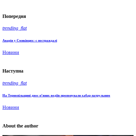
Попередня
trending_flat
Аварія у Смиківцях: є постраждалі
Новини
Наступна
trending_flat
На Тернопільщині двоє п’яних водіїв пропонували хабар патрульним
Новини
About the author