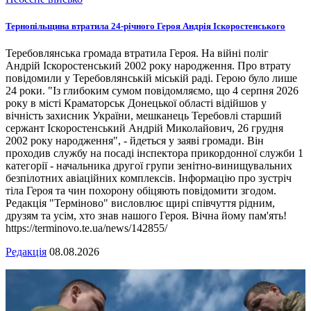
Тернопільщина втратила 24-річного Героя Андрія Іскоростенського
Теребовлянська громада втратила Героя. На війні поліг
Андрій Іскоростенський 2002 року народження. Про втрату
повідомили у Теребовлянській міській раді. Герою було лише
24 роки. "Із глибоким сумом повідомляємо, що 4 серпня 2026
року в місті Краматорськ Донецької області відійшов у
вічність захисник України, мешканець Теребовлі старший
сержант Іскоростенський Андрій Миколайович, 26 грудня
2002 року народження", - йдеться у заяві громади. Він
проходив службу на посаді інспектора прикордонної служби 1
категорії - начальника другої групи зенітно-винищувальних
безпілотних авіаційних комплексів. Інформацію про зустріч
тіла Героя та чин похорону обіцяють повідомити згодом.
Редакція "Терміново" висловлює щирі співчуття рідним,
друзям та усім, хто знав нашого Героя. Вічна йому пам'ять!
https://terminovo.te.ua/news/142855/
Редакція
08.08.2026