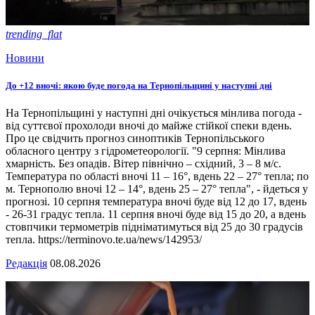
trending_flat
Новини
До +12 вночі: якою буде погода на Тернопільщині у наступні дні
На Тернопільщині у наступні дні очікується мінлива погода -
від суттєвої прохолоди вночі до майже стійкої спеки вдень.
Про це свідчить прогноз синоптиків Тернопільського
обласного центру з гідрометеорології. "9 серпня: Мінлива
хмарність. Без опадів. Вітер північно – східний, 3 – 8 м/с.
Температура по області вночі 11 – 16°, вдень 22 – 27° тепла; по
м. Тернополю вночі 12 – 14°, вдень 25 – 27° тепла", - йдеться у
прогнозі. 10 серпня температура вночі буде від 12 до 17, вдень
- 26-31 градус тепла. 11 серпня вночі буде від 15 до 20, а вдень
стовпчики термометрів підніматимуться від 25 до 30 градусів
тепла. https://terminovo.te.ua/news/142953/
Редакція
08.08.2026