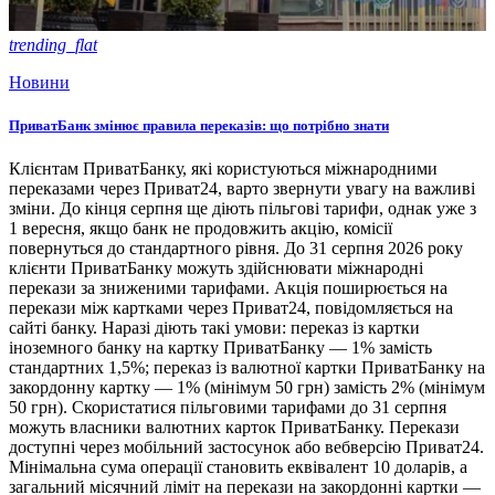
trending_flat
Новини
ПриватБанк змінює правила переказів: що потрібно знати
Клієнтам ПриватБанку, які користуються міжнародними
переказами через Приват24, варто звернути увагу на важливі
зміни. До кінця серпня ще діють пільгові тарифи, однак уже з
1 вересня, якщо банк не продовжить акцію, комісії
повернуться до стандартного рівня. До 31 серпня 2026 року
клієнти ПриватБанку можуть здійснювати міжнародні
перекази за зниженими тарифами. Акція поширюється на
перекази між картками через Приват24, повідомляється на
сайті банку. Наразі діють такі умови: переказ із картки
іноземного банку на картку ПриватБанку — 1% замість
стандартних 1,5%; переказ із валютної картки ПриватБанку на
закордонну картку — 1% (мінімум 50 грн) замість 2% (мінімум
50 грн). Скористатися пільговими тарифами до 31 серпня
можуть власники валютних карток ПриватБанку. Перекази
доступні через мобільний застосунок або вебверсію Приват24.
Мінімальна сума операції становить еквівалент 10 доларів, а
загальний місячний ліміт на перекази на закордонні картки —