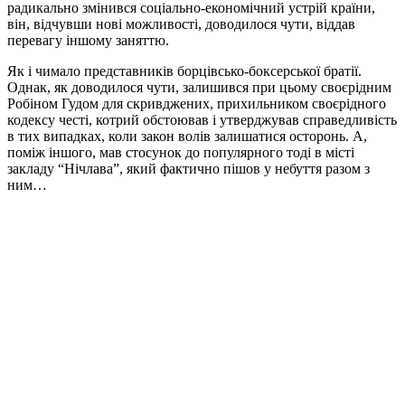
радикально змінився соціально-економічний устрій країни,
він, відчувши нові можливості, доводилося чути, віддав
перевагу іншому заняттю.
Як і чимало представників борцівсько-боксерської братії.
Однак, як доводилося чути, залишився при цьому своєрідним
Робіном Гудом для скривджених, прихильником своєрідного
кодексу честі, котрий обстоював і утверджував справедливість
в тих випадках, коли закон волів залишатися осторонь. А,
поміж іншого, мав стосунок до популярного тоді в місті
закладу “Нічлава”, який фактично пішов у небуття разом з
ним…