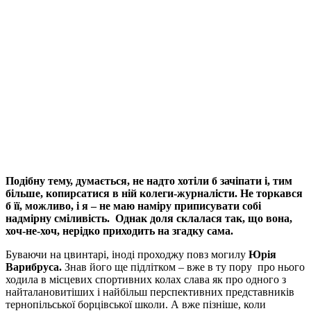
Подібну тему, думається, не надто хотіли б зачіпати і, тим
більше, копирсатися в ній колеги-журналісти. Не торкався
б її, можливо, і я – не маю наміру приписувати собі
надмірну сміливість. Однак доля склалася так, що вона,
хоч-не-хоч, нерідко приходить на згадку сама.
Буваючи на цвинтарі, іноді проходжу повз могилу
Юрія
Варибруса.
Знав його ще підлітком – вже в ту пору про нього
ходила в місцевих спортивних колах слава як про одного з
найталановитіших і найбільш перспективних представників
тернопільської борцівської школи. А вже пізніше, коли