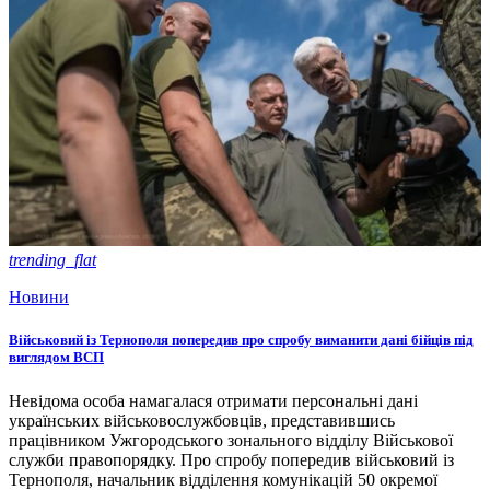
trending_flat
Новини
Військовий із Тернополя попередив про спробу виманити дані бійців під
виглядом ВСП
Невідома особа намагалася отримати персональні дані
українських військовослужбовців, представившись
працівником Ужгородського зонального відділу Військової
служби правопорядку. Про спробу попередив військовий із
Тернополя, начальник відділення комунікацій 50 окремої