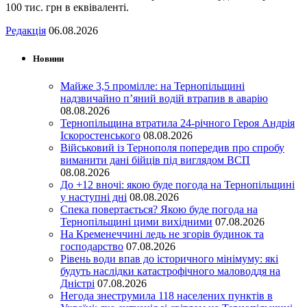
100 тис. грн в еквіваленті.
Редакція
06.08.2026
Новини
Майже 3,5 промілле: на Тернопільщині
надзвичайно п’яний водій втрапив в аварію
08.08.2026
Тернопільщина втратила 24-річного Героя Андрія
Іскоростенського
08.08.2026
Військовий із Тернополя попередив про спробу
виманити дані бійців під виглядом ВСП
08.08.2026
До +12 вночі: якою буде погода на Тернопільщині
у наступні дні
08.08.2026
Спека повертається? Якою буде погода на
Тернопільщині цими вихідними
07.08.2026
На Кременеччині ледь не згорів будинок та
господарство
07.08.2026
Рівень води впав до історичного мінімуму: які
будуть наслідки катастрофічного маловоддя на
Дністрі
07.08.2026
Негода знеструмила 118 населених пунктів в