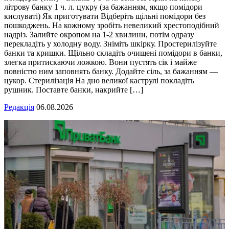
літрову банку 1 ч. л. цукру (за бажанням, якщо помідори
кислуваті) Як приготувати Відберіть щільні помідори без
пошкоджень. На кожному зробіть невеликий хрестоподібний
надріз. Залийте окропом на 1-2 хвилини, потім одразу
перекладіть у холодну воду. Зніміть шкірку. Простерилізуйте
банки та кришки. Щільно складіть очищені помідори в банки,
злегка притискаючи ложкою. Вони пустять сік і майже
повністю ним заповнять банку. Додайте сіль, за бажанням —
цукор. Стерилізація На дно великої каструлі покладіть
рушник. Поставте банки, накрийте […]
Редакція
06.08.2026