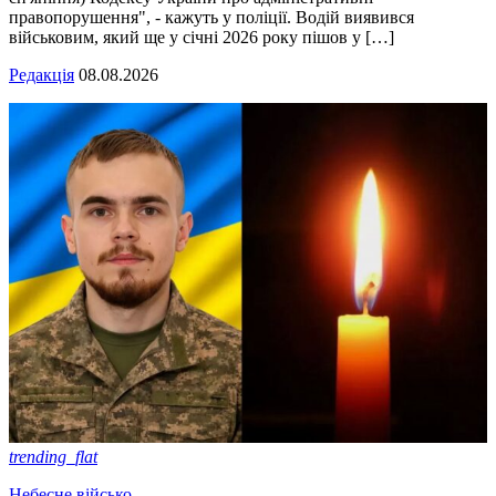
правопорушення", - кажуть у поліції. Водій виявився
військовим, який ще у січні 2026 року пішов у […]
Редакція
08.08.2026
trending_flat
Небесне військо