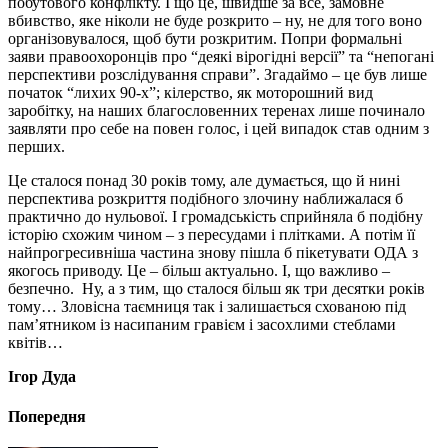
побутового конфлікту. І що це, швидше за все, замовне
вбивство, яке ніколи не буде розкрито – ну, не для того воно
організовувалося, щоб бути розкритим. Попри формальні
заяви правоохоронців про “деякі вірогідні версії” та “непогані
перспективи розслідування справи”. Згадаймо – це був лише
початок “лихих 90-х”; кілерство, як моторошний вид
заробітку, на наших благословенних теренах лише починало
заявляти про себе на повен голос, і цей випадок став одним з
перших.
Це сталося понад 30 років тому, але думається, що й нині
перспектива розкриття подібного злочину наближалася б
практично до нульової. І громадськість сприйняла б подібну
історію схожим чином – з пересудами і плітками. А потім її
найпрогресивніша частина знову пішла б пікетувати ОДА з
якогось приводу. Це – більш актуально. І, що важливо –
безпечно. Ну, а з тим, що сталося більш як три десятки років
тому… Зловісна таємниця так і залишається схованою під
пам’ятником із насипаним гравієм і засохлими стеблами
квітів…
Ігор Дуда
Попередня