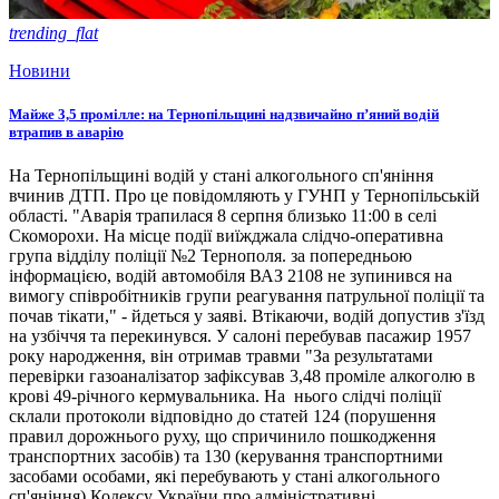
trending_flat
Новини
Майже 3,5 промілле: на Тернопільщині надзвичайно п’яний водій
втрапив в аварію
На Тернопільщині водій у стані алкогольного сп'яніння
вчинив ДТП. Про це повідомляють у ГУНП у Тернопільській
області. "Аварія трапилася 8 серпня близько 11:00 в селі
Скоморохи. На місце події виїжджала слідчо-оперативна
група відділу поліції №2 Тернополя. за попередньою
інформацією, водій автомобіля ВАЗ 2108 не зупинився на
вимогу співробітників групи реагування патрульної поліції та
почав тікати," - йдеться у заяві. Втікаючи, водій допустив з'їзд
на узбіччя та перекинувся. У салоні перебував пасажир 1957
року народження, він отримав травми "За результатами
перевірки газоаналізатор зафіксував 3,48 проміле алкоголю в
крові 49-річного кермувальника. На нього слідчі поліції
склали протоколи відповідно до статей 124 (порушення
правил дорожнього руху, що спричинило пошкодження
транспортних засобів) та 130 (керування транспортними
засобами особами, які перебувають у стані алкогольного
сп'яніння) Кодексу України про адміністративні