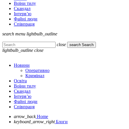
Воїни тилу
Скандал
Інтерв’ю
Файні люди
Співпраця
search
menu
lightbulb_outline
close
search
Search
lightbulb_outline
close
Новини
Оперативно
Кримінал
Освіта
Воїни тилу
Скандал
Інтерв’ю
Файні люди
Співпраця
arrow_back
Home
keyboard_arrow_right
Блоги