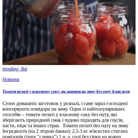
trending_flat
Новини
Томати пелаті у власному соку: як закрити на зиму без оцту й кислоти
Сезон домашніх заготовок у розпалі, і саме зараз господині
консервують помідори на зиму. Один із найпопулярніших
способів – томати пелаті у власному соку без оцту, які
зберігають природний смак і чудово підходять для соусів,
пасти, піци та інших страв. Томати пелаті без оцту на зиму
Інгредієнти (на 2 літрові банки): 2,5-3 кг м'ясистих стиглих
помідорів (типу "сливка") 1 ч. л. солі без гірки на кожну