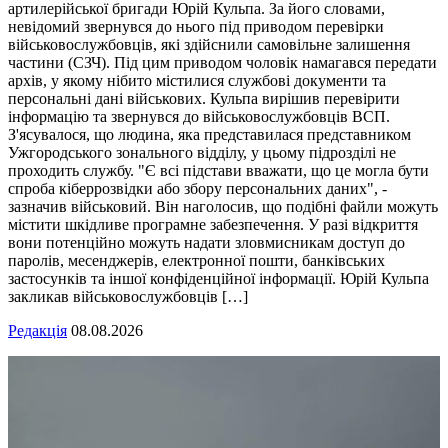
артилерійської бригади Юрій Кульпа. За його словами,
невідомий звернувся до нього під приводом перевірки
військовослужбовців, які здійснили самовільне залишення
частини (СЗЧ). Під цим приводом чоловік намагався передати
архів, у якому нібито містилися службові документи та
персональні дані військових. Кульпа вирішив перевірити
інформацію та звернувся до військовослужбовців ВСП.
З'ясувалося, що людина, яка представилася представником
Ужгородського зонального відділу, у цьому підрозділі не
проходить службу. "Є всі підстави вважати, що це могла бути
спроба кіберрозвідки або збору персональних даних", -
зазначив військовий. Він наголосив, що подібні файли можуть
містити шкідливе програмне забезпечення. У разі відкриття
вони потенційно можуть надати зловмисникам доступ до
паролів, месенджерів, електронної пошти, банківських
застосунків та іншої конфіденційної інформації. Юрій Кульпа
закликав військовослужбовців […]
Редакція
08.08.2026