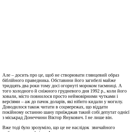
Але – досить про це, щоб не створювати глянцевий образ
біблійного праведника. Обставини його загибелі майже
тридцять два роки тому досі огорнуті мороком таємниці. А
того холодного й сніжного грудневого дня 1992 р., коли його
ховали, місто повнилося просто неймовірними чутками і
версіями – аж до пачок доларів, які нібито кидали у могилу.
Доводилося також читати в соцмережах, що віддати
покійному останню шану приїжджав такий собі депутат однієї
з міськрад Донеччини Віктор Янукович. І не лише він.
Вже тоді було зрозуміло, що це не наслідок звичайного