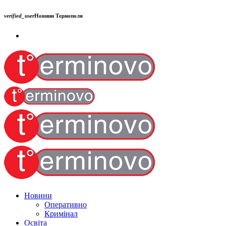
verified_user
Новини Тернополя
Новини
Оперативно
Кримінал
Освіта