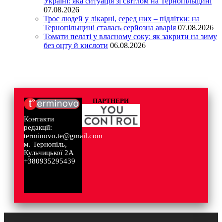
Україні: яка ситуація зі світлом на Тернопільщині
07.08.2026
Троє людей у лікарні, серед них – підлітки: на
Тернопільщині сталась серйозна аварія
07.08.2026
Томати пелаті у власному соку: як закрити на зиму
без оцту й кислоти
06.08.2026
ПАРТНЕРИ
Контакти
редакції:
terminovo.te@gmail.com
м. Тернопіль,
Кульчицької 2А
+380935295439