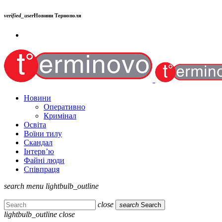
verified_user
Новини Тернополя
Новини
Оперативно
Кримінал
Освіта
Воїни тилу
Скандал
Інтерв’ю
Файні люди
Співпраця
search
menu
lightbulb_outline
close
search
Search
lightbulb_outline
close