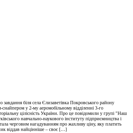
о завдання біля села Єлизаветівка Покровського району
м-снайпером у 2-му аеромобільному відділенні 3-го
торіальну цілісність України. Про це повідомили у групі "Наш
тківського навчально-наукового інституту підприємництва і
і стала черговим нагадуванням про жахливу ціну, яку платить
пик віддав найцінніше – своє […]