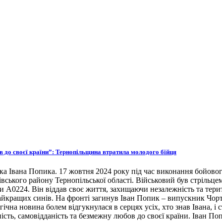
ов до своєї країни”: Тернопільщина втратила молодого бійця
ка Івана Попика. 17 жовтня 2024 року під час виконання бойовог
івського району Тернопільської області. Військовий був стрільце
ни А0224. Він віддав своє життя, захищаючи незалежність та тери
 найкращих синів. На фронті загинув Іван Попик – випускник Чор
гічна новина болем відгукнулася в серцях усіх, хто знав Івана, 
ість, самовідданість та безмежну любов до своєї країни. Іван По