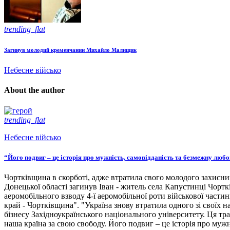
trending_flat
Загинув молодий кременчанин Михайло Малищик
Небесне військо
About the author
trending_flat
Небесне військо
“Його подвиг – це історія про мужність, самовідданість та безмежну люб
Чортківщина в скорботі, адже втратила свого молодого захисни
Донецької області загинув Іван - житель села Капустинці Чортк
аеромобільного взводу 4-ї аеромобільної роти військової части
край - Чортківщина". "Україна знову втратила одного зі своїх
бізнесу Західноукраїнського національного університету. Ця тра
наша країна за свою свободу. Його подвиг – це історія про мужн