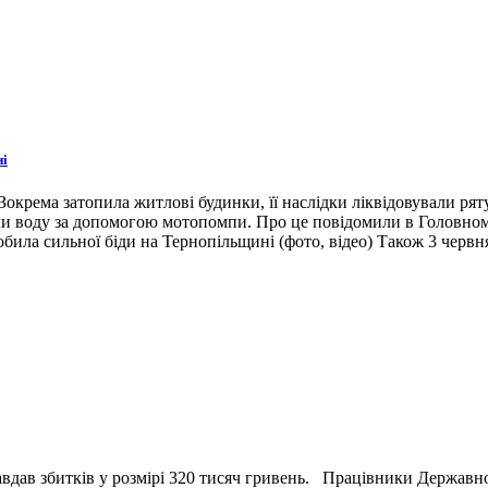
ні
окрема затопила житлові будинки, її наслідки ліквідовували ря
ли воду за допомогою мотопомпи. Про це повідомили в Головном
била сильної біди на Тернопільщині (фото, відео) Також 3 червн
вдав збитків у розмірі 320 тисяч гривень. Працівники Державн