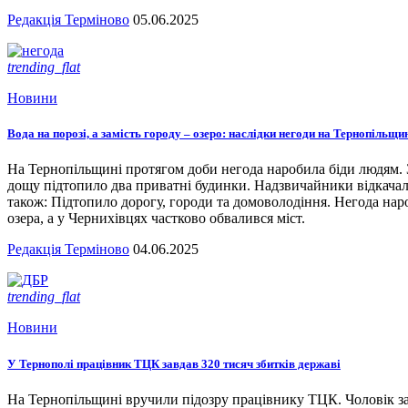
Редакція Терміново
05.06.2025
trending_flat
Новини
Вода на порозі, а замість городу – озеро: наслідки негоди на Тернопільщи
На Тернопільщині протягом доби негода наробила біди людям. З
дощу підтопило два приватні будинки. Надзвичайники відкача
також: Підтопило дорогу, городи та домоволодіння. Негода наро
озера, а у Чернихівцях частково обвалився міст.
Редакція Терміново
04.06.2025
trending_flat
Новини
У Тернополі працівник ТЦК завдав 320 тисяч збитків державі
На Тернопільщині вручили підозру працівнику ТЦК. Чоловік за