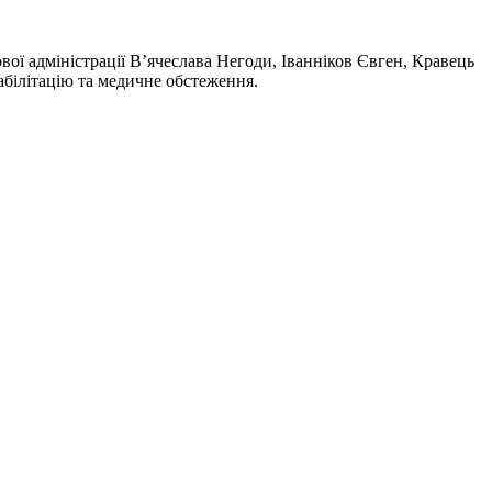
вої адміністрації В’ячеслава Негоди, Іванніков Євген, Кравець
абілітацію та медичне обстеження.