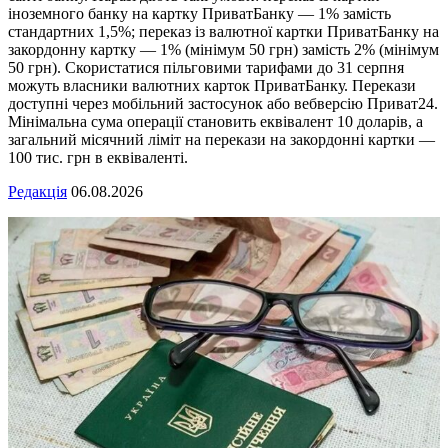
іноземного банку на картку ПриватБанку — 1% замість
стандартних 1,5%; переказ із валютної картки ПриватБанку на
закордонну картку — 1% (мінімум 50 грн) замість 2% (мінімум
50 грн). Скористатися пільговими тарифами до 31 серпня
можуть власники валютних карток ПриватБанку. Перекази
доступні через мобільний застосунок або вебверсію Приват24.
Мінімальна сума операції становить еквівалент 10 доларів, а
загальний місячний ліміт на перекази на закордонні картки —
100 тис. грн в еквіваленті.
Редакція
06.08.2026