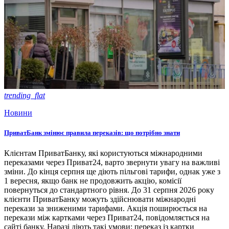
trending_flat
Новини
ПриватБанк змінює правила переказів: що потрібно знати
Клієнтам ПриватБанку, які користуються міжнародними
переказами через Приват24, варто звернути увагу на важливі
зміни. До кінця серпня ще діють пільгові тарифи, однак уже з
1 вересня, якщо банк не продовжить акцію, комісії
повернуться до стандартного рівня. До 31 серпня 2026 року
клієнти ПриватБанку можуть здійснювати міжнародні
перекази за зниженими тарифами. Акція поширюється на
перекази між картками через Приват24, повідомляється на
сайті банку. Наразі діють такі умови: переказ із картки