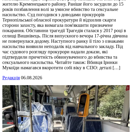
жителю Кременецького району. Раніше його засудили до 15
років позбавлення волі за умисне вбивство та сексуальне
насильство. Суд погодився з доводами прокурорів
Тернопільської обласної прокуратури й відхилив скарги
сторони захисту, яка вимагала пом'якшити призначене
покарання. Обставини трагедії Трагедія сталася у 2017 році в
селищі Вишнівець. Після випускного вечора 17-річна дівчина
не повернулася додому. Наступного ранку її тіло з ознаками
насильства виявили неподалік від навчального закладу. Під
час судового розгляду прокурори надали докази, які
підтвердили причетність обвинуваченого до вбивства та
сексуального насильства. Читайте також: Вбивця Іринки
Мукоїди намагався вкоротити собі віку в СІЗО: деталі […]
Редакція
06.08.2026