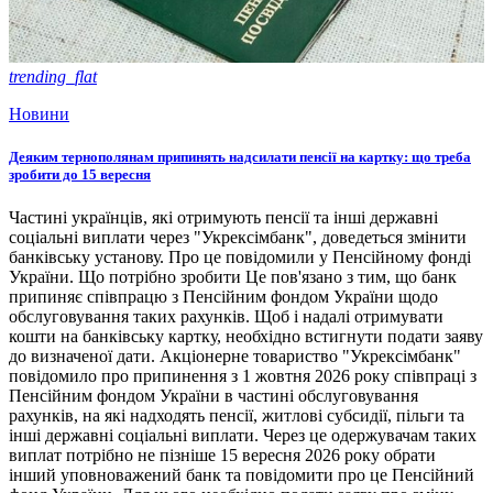
trending_flat
Новини
Деяким тернополянам припинять надсилати пенсії на картку: що треба
зробити до 15 вересня
Частині українців, які отримують пенсії та інші державні
соціальні виплати через "Укрексімбанк", доведеться змінити
банківську установу. Про це повідомили у Пенсійному фонді
України. Що потрібно зробити Це пов'язано з тим, що банк
припиняє співпрацю з Пенсійним фондом України щодо
обслуговування таких рахунків. Щоб і надалі отримувати
кошти на банківську картку, необхідно встигнути подати заяву
до визначеної дати. Акціонерне товариство "Укрексімбанк"
повідомило про припинення з 1 жовтня 2026 року співпраці з
Пенсійним фондом України в частині обслуговування
рахунків, на які надходять пенсії, житлові субсидії, пільги та
інші державні соціальні виплати. Через це одержувачам таких
виплат потрібно не пізніше 15 вересня 2026 року обрати
інший уповноважений банк та повідомити про це Пенсійний