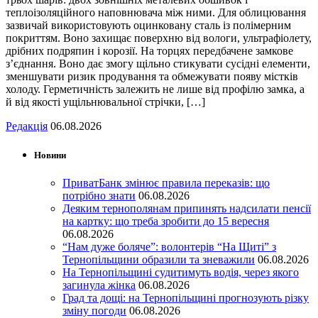
теплоізоляційного наповнювача між ними. Для облицювання
зазвичай використовують оцинковану сталь із полімерним
покриттям. Воно захищає поверхню від вологи, ультрафіолету,
дрібних подряпин і корозії. На торцях передбачене замкове
з’єднання. Воно дає змогу щільно стикувати сусідні елементи,
зменшувати ризик продування та обмежувати появу містків
холоду. Герметичність залежить не лише від профілю замка, а
й від якості ущільнювальної стрічки, […]
Редакція
06.08.2026
Новини
ПриватБанк змінює правила переказів: що
потрібно знати
06.08.2026
Деяким тернополянам припинять надсилати пенсії
на картку: що треба зробити до 15 вересня
06.08.2026
“Нам дуже боляче”: волонтерів “На Щиті” з
Тернопільщини образили та зневажили
06.08.2026
На Тернопільщині судитимуть водія, через якого
загинула жінка
06.08.2026
Град та дощі: на Тернопільщині прогнозують різку
зміну погоди
06.08.2026