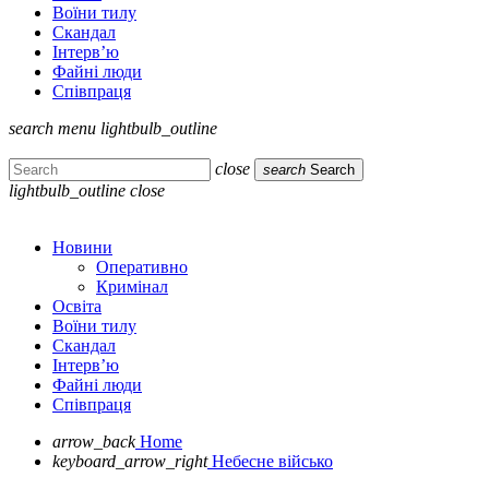
Воїни тилу
Скандал
Інтерв’ю
Файні люди
Співпраця
search
menu
lightbulb_outline
close
search
Search
lightbulb_outline
close
Новини
Оперативно
Кримінал
Освіта
Воїни тилу
Скандал
Інтерв’ю
Файні люди
Співпраця
arrow_back
Home
keyboard_arrow_right
Небесне військо