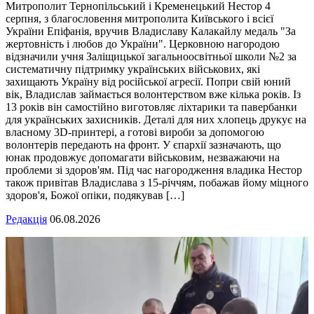
Митрополит Тернопільський і Кременецький Нестор 4
серпня, з благословення митрополита Київського і всієї
України Епіфанія, вручив Владиславу Калакайлу медаль "За
жертовність і любов до України". Церковною нагородою
відзначили учня Заліщицької загальноосвітньої школи №2 за
систематичну підтримку українських військових, які
захищають Україну від російської агресії. Попри свій юний
вік, Владислав займається волонтерством вже кілька років. Із
13 років він самостійно виготовляє ліхтарики та павербанки
для українських захисників. Деталі для них хлопець друкує на
власному 3D-принтері, а готові вироби за допомогою
волонтерів передають на фронт. У єпархії зазначають, що
юнак продовжує допомагати військовим, незважаючи на
проблеми зі здоров'ям. Під час нагородження владика Нестор
також привітав Владислава з 15-річчям, побажав йому міцного
здоров'я, Божої опіки, подякував […]
Редакція
06.08.2026