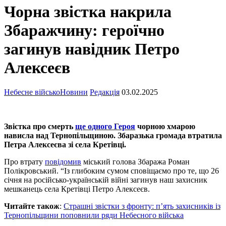
Чорна звістка накрила
Збаражчину: героїчно
загинув навідник Петро
Алексеєв
Небесне військо
Новини
Редакція
03.02.2025
Звістка про смерть
ще одного Героя
чорною хмарою
нависла над Тернопільщиною. Збаразька громада втратила
Петра Алексеєва зі села Кретівці.
Про втрату
повідомив
міський голова Збаража Роман
Полікровський. “Із глибоким сумом сповіщаємо про те, що 26
січня на російсько-українській війні загинув наш захисник
мешканець села Кретівці Петро Алексеєв.
Читайте також
:
Страшні звістки з фронту: п’ять захисників із
Тернопільщини поповнили ряди Небесного війська