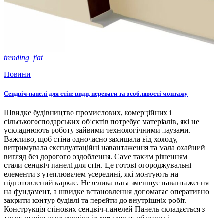
trending_flat
Новини
Сендвіч-панелі для стін: види, переваги та особливості монтажу
Швидке будівництво промислових, комерційних і
сільськогосподарських об’єктів потребує матеріалів, які не
ускладнюють роботу зайвими технологічними паузами.
Важливо, щоб стіна одночасно захищала від холоду,
витримувала експлуатаційні навантаження та мала охайний
вигляд без дорогого оздоблення. Саме таким рішенням
стали сендвіч панелі для стін. Це готові огороджувальні
елементи з утеплювачем усередині, які монтують на
підготовлений каркас. Невелика вага зменшує навантаження
на фундамент, а швидке встановлення допомагає оперативно
закрити контур будівлі та перейти до внутрішніх робіт.
Конструкція стінових сендвіч-панелей Панель складається з
трьох шарів: двох зовнішніх металевих обшивок і