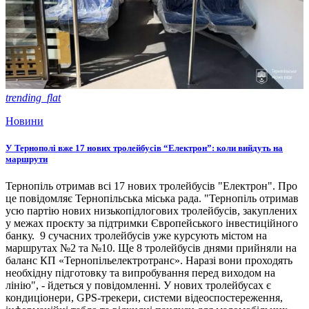
trending_flat
Новини
У Тернополі вже 17 нових тролейбусів “Електрон”: коли вийдуть на
маршрути
Тернопіль отримав всі 17 нових тролейбусів "Електрон". Про
це повідомляє Тернопільська міська рада. "Тернопіль отримав
усю партію нових низькопідлогових тролейбусів, закуплених
у межах проєкту за підтримки Європейського інвестиційного
банку. 9 сучасних тролейбусів уже курсують містом на
маршрутах №2 та №10. Ще 8 тролейбусів днями прийняли на
баланс КП «Тернопільелектротранс». Наразі вони проходять
необхідну підготовку та випробування перед виходом на
лінію", - йдеться у повідомленні. У нових тролейбусах є
кондиціонери, GPS-трекери, системи відеоспостереження,