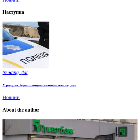
Наступна
trending_flat
У річці на Тернопільщині виявили тіло людини
Новини
About the author