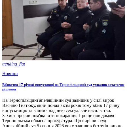
trending_flat
Новини
Вбивство 17-річної випускниці на Тернопільщині: суд ухвалив остаточне
рішення
На Тернопільщині апеляційний суд залишив у силі вирок
Василю Гнатюку, який понад вісім років тому вбив 17-річну
випускницю та вчинив над нею сексуальне насильство.
Захист просив пом'якшити покарання. Про це повідомляє
Тернопільська обласна прокуратура. Що вирішив суд
Апеляційний суд 5 серпня 2026 року залишив без змін вирок