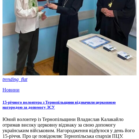
trending_flat
Новини
15-річного волонтера з Тернопільщини відзначили церковною
нагородою за допомогу ЗСУ
Юний волонтер із Тернопільщини Владислав Калакайло
отримав високу церковну відзнаку за свою допомогу
українським військовим. Нагородження відбулося у день його
15-річчя. Про це повідомляє Тернопільська єпархія ПЦУ.