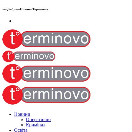
verified_user
Новини Тернополя
Новини
Оперативно
Кримінал
Освіта