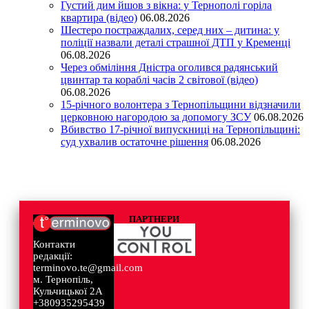
Густий дим йшов з вікна: у Тернополі горіла
квартира (відео)
06.08.2026
Шестеро постраждалих, серед них – дитина: у
поліції назвали деталі страшної ДТП у Кременці
06.08.2026
Через обміління Дністра оголився радянський
цвинтар та кораблі часів 2 світової (відео)
06.08.2026
15-річного волонтера з Тернопільщини відзначили
церковною нагородою за допомогу ЗСУ
06.08.2026
Вбивство 17-річної випускниці на Тернопільщині:
суд ухвалив остаточне рішення
06.08.2026
ПАРТНЕРИ
Контакти
редакції:
terminovo.te@gmail.com
м. Тернопіль,
Кульчицької 2А
+380935295439