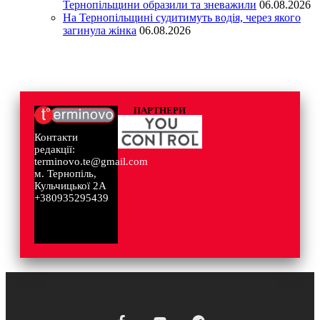
Тернопільщини образили та зневажили
06.08.2026
На Тернопільщині судитимуть водія, через якого
загинула жінка
06.08.2026
ПАРТНЕРИ
Контакти
редакції:
terminovo.te@gmail.com
м. Тернопіль,
Кульчицької 2А
+380935295439