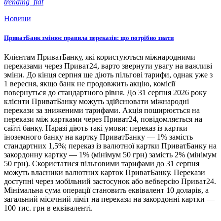
trending_flat
Новини
ПриватБанк змінює правила переказів: що потрібно знати
Клієнтам ПриватБанку, які користуються міжнародними
переказами через Приват24, варто звернути увагу на важливі
зміни. До кінця серпня ще діють пільгові тарифи, однак уже з
1 вересня, якщо банк не продовжить акцію, комісії
повернуться до стандартного рівня. До 31 серпня 2026 року
клієнти ПриватБанку можуть здійснювати міжнародні
перекази за зниженими тарифами. Акція поширюється на
перекази між картками через Приват24, повідомляється на
сайті банку. Наразі діють такі умови: переказ із картки
іноземного банку на картку ПриватБанку — 1% замість
стандартних 1,5%; переказ із валютної картки ПриватБанку на
закордонну картку — 1% (мінімум 50 грн) замість 2% (мінімум
50 грн). Скористатися пільговими тарифами до 31 серпня
можуть власники валютних карток ПриватБанку. Перекази
доступні через мобільний застосунок або вебверсію Приват24.
Мінімальна сума операції становить еквівалент 10 доларів, а
загальний місячний ліміт на перекази на закордонні картки —
100 тис. грн в еквіваленті.