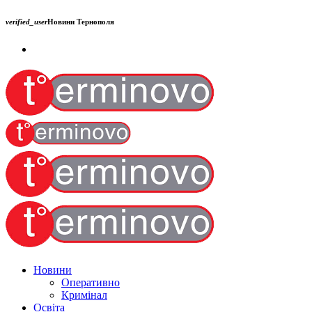
verified_user
Новини Тернополя
Новини
Оперативно
Кримінал
Освіта