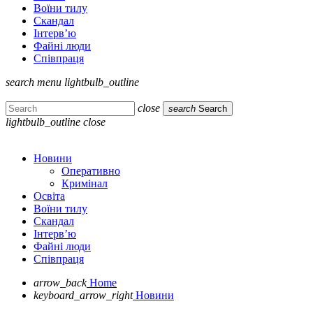
Воїни тилу
Скандал
Інтерв’ю
Файні люди
Співпраця
search
menu
lightbulb_outline
close
search
Search
lightbulb_outline
close
Новини
Оперативно
Кримінал
Освіта
Воїни тилу
Скандал
Інтерв’ю
Файні люди
Співпраця
arrow_back
Home
keyboard_arrow_right
Новини