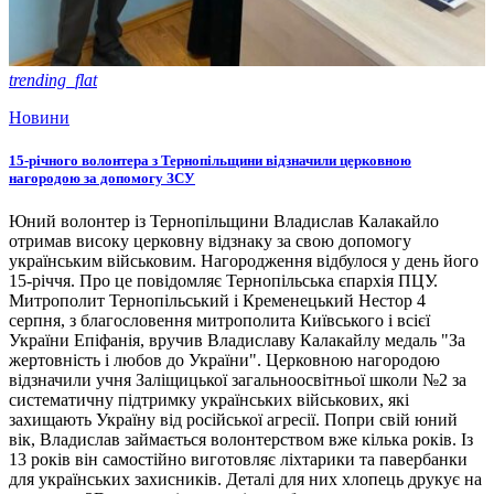
trending_flat
Новини
15-річного волонтера з Тернопільщини відзначили церковною
нагородою за допомогу ЗСУ
Юний волонтер із Тернопільщини Владислав Калакайло
отримав високу церковну відзнаку за свою допомогу
українським військовим. Нагородження відбулося у день його
15-річчя. Про це повідомляє Тернопільська єпархія ПЦУ.
Митрополит Тернопільський і Кременецький Нестор 4
серпня, з благословення митрополита Київського і всієї
України Епіфанія, вручив Владиславу Калакайлу медаль "За
жертовність і любов до України". Церковною нагородою
відзначили учня Заліщицької загальноосвітньої школи №2 за
систематичну підтримку українських військових, які
захищають Україну від російської агресії. Попри свій юний
вік, Владислав займається волонтерством вже кілька років. Із
13 років він самостійно виготовляє ліхтарики та павербанки
для українських захисників. Деталі для них хлопець друкує на