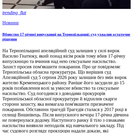
trending_flat
Новини
Вбивство 17-річної випускниці на Тернопільщині: суд ухвалив остаточне
рішення
На Тернопільщині апеляційний суд залишив у силі вирок
Василю Гнатюку, який понад вісім років тому вбив 17-річну
випускницю та вчинив над нею сексуальне насильство.
Захист просив пом'якшити покарання. Про це повідомляє
Тернопільська обласна прокуратура. Що вирішив суд
Апеляційний суд 5 серпня 2026 року залишив без змін вирок
жителю Кременецького району. Раніше його засудили до 15
років позбавлення волі за умисне вбивство та сексуальне
насильство. Суд погодився з доводами прокурорів
Тернопільської обласної прокуратури й відхилив скарги
сторони захисту, яка вимагала пом'якшити призначене
покарання. Обставини трагедії Трагедія сталася у 2017 році в
селищі Вишнівець. Після випускного вечора 17-річна дівчина
не повернулася додому. Наступного ранку її тіло з ознаками
насильства виявили неподалік від навчального закладу. Під
час судового розгляду прокурори надали докази, які