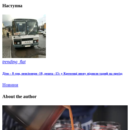
Наступна
trending_flat
Діти – 8 грн, пенсіонери -10, решта -15: у Кременці знову підняли тариф на проїзд
Новини
About the author