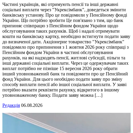
Частині українців, які отримують пенсії та інші державні
соціальні виплати через "Укрексімбанк", доведеться змінити
банківську установу. Про це повідомили у Пенсійному фонді
України. Що потрібно зробити Це пов'язано з тим, що банк
припиняє співпрацю з Пенсійним фондом України щодо
обслуговування таких рахунків. Щоб і надалі отримувати
кошти на банківську картку, необхідно встигнути подати заяву
до визначеної дати. Акціонерне товариство "Укрексімбанк"
повідомило про припинення з 1 жовтня 2026 року співпраці з
Пенсійним фондом України в частині обслуговування
рахунків, на які надходять пенсії, житлові субсидії, пільги та
інші державні соціальні виплати. Через це одержувачам таких
виплат потрібно не пізніше 15 вересня 2026 року обрати
інший уповноважений банк та повідомити про це Пенсійний
фонд України. Для цього необхідно подати заяву про зміну
способу виплати пенсії або іншої соціальної виплати. У заяві
потрібно вказати реквізити рахунку, відкритого в іншому
уповноваженому банку. Подати заяву можна […]
Редакція
06.08.2026