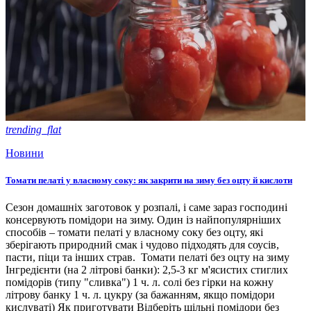
trending_flat
Новини
Томати пелаті у власному соку: як закрити на зиму без оцту й кислоти
Сезон домашніх заготовок у розпалі, і саме зараз господині
консервують помідори на зиму. Один із найпопулярніших
способів – томати пелаті у власному соку без оцту, які
зберігають природний смак і чудово підходять для соусів,
пасти, піци та інших страв. Томати пелаті без оцту на зиму
Інгредієнти (на 2 літрові банки): 2,5-3 кг м'ясистих стиглих
помідорів (типу "сливка") 1 ч. л. солі без гірки на кожну
літрову банку 1 ч. л. цукру (за бажанням, якщо помідори
кислуваті) Як приготувати Відберіть щільні помідори без