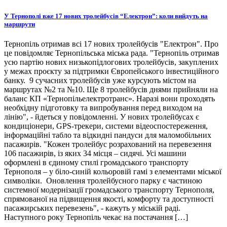
У Тернополі вже 17 нових тролейбусів “Електрон”: коли вийдуть на
маршрути
Тернопіль отримав всі 17 нових тролейбусів "Електрон". Про
це повідомляє Тернопільська міська рада. "Тернопіль отримав
усю партію нових низькопідлогових тролейбусів, закуплених
у межах проєкту за підтримки Європейського інвестиційного
банку. 9 сучасних тролейбусів уже курсують містом на
маршрутах №2 та №10. Ще 8 тролейбусів днями прийняли на
баланс КП «Тернопільелектротранс». Наразі вони проходять
необхідну підготовку та випробування перед виходом на
лінію", - йдеться у повідомленні. У нових тролейбусах є
кондиціонери, GPS-трекери, системи відеоспостереження,
інформаційні табло та відкидні пандуси для маломобільних
пасажирів. "Кожен тролейбус розрахований на перевезення
106 пасажирів, із яких 34 місця – сидячі. Усі машини
оформлені в єдиному стилі громадського транспорту
Тернополя – у біло-синій кольоровій гамі з елементами міської
символіки. Оновлення тролейбусного парку є частиною
системної модернізації громадського транспорту Тернополя,
спрямованої на підвищення якості, комфорту та доступності
пасажирських перевезень", - кажуть у міській раді.
Наступного року Тернопіль чекає на постачання […]