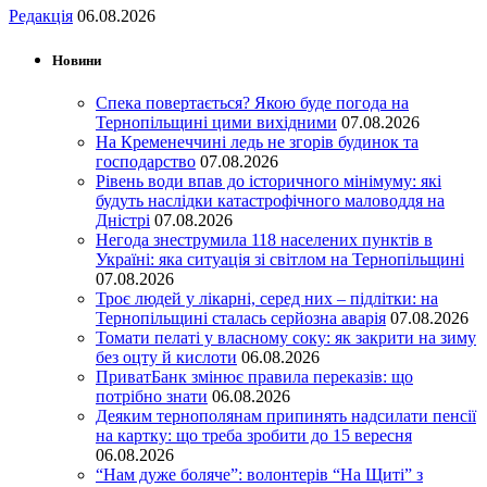
Редакція
06.08.2026
Новини
Спека повертається? Якою буде погода на
Тернопільщині цими вихідними
07.08.2026
На Кременеччині ледь не згорів будинок та
господарство
07.08.2026
Рівень води впав до історичного мінімуму: які
будуть наслідки катастрофічного маловоддя на
Дністрі
07.08.2026
Негода знеструмила 118 населених пунктів в
Україні: яка ситуація зі світлом на Тернопільщині
07.08.2026
Троє людей у лікарні, серед них – підлітки: на
Тернопільщині сталась серйозна аварія
07.08.2026
Томати пелаті у власному соку: як закрити на зиму
без оцту й кислоти
06.08.2026
ПриватБанк змінює правила переказів: що
потрібно знати
06.08.2026
Деяким тернополянам припинять надсилати пенсії
на картку: що треба зробити до 15 вересня
06.08.2026
“Нам дуже боляче”: волонтерів “На Щиті” з