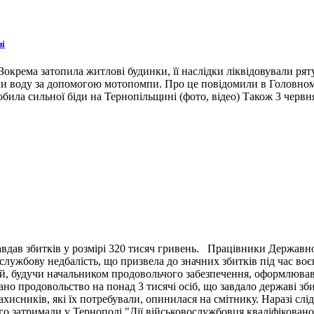
ні
окрема затопила житлові будинки, її наслідки ліквідовували ря
ли воду за допомогою мотопомпи. Про це повідомили в Головном
била сильної біди на Тернопільщині (фото, відео) Також 3 червн
вдав збитків у розмірі 320 тисяч гривень. Працівники Державн
ужбову недбалість, що призвела до значних збитків під час воє
й, будучи начальником продовольчого забезпечення, оформлював 
ано продовольство на понад 3 тисячі осіб, що завдало державі зб
ахисників, які їх потребували, опинилася на смітнику. Наразі сл
 затримали у Тернополі "Дії військовослужбовця кваліфіковано 