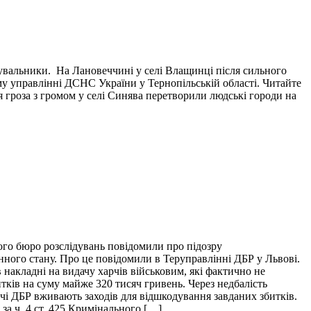
тувальники. На Лановеччині у селі Влащинці після сильного
у управлінні ДСНС України у Тернопільській області. Читайте
я гроза з громом у селі Синява перетворили людські городи на
ого бюро розслідувань повідомили про підозру
нного стану. Про це повідомили в Теруправлінні ДБР у Львові.
накладні на видачу харчів військовим, які фактично не
итків на суму майже 320 тисяч гривень. Через недбалість
ідчі ДБР вживають заходів для відшкодування завданих збитків.
за ч. 4 ст. 425 Кримінального […]