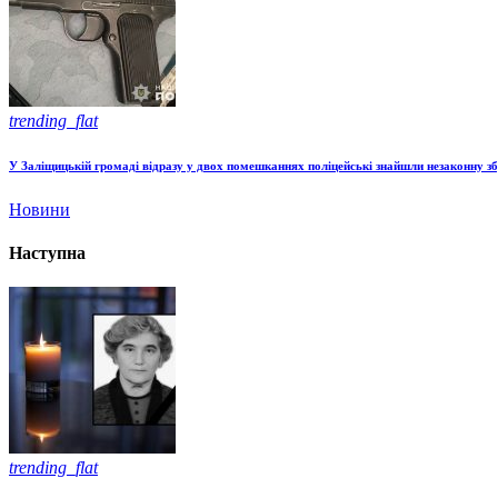
trending_flat
У Заліщицькій громаді відразу у двох помешканнях поліцейські знайшли незаконну з
Новини
Наступна
trending_flat