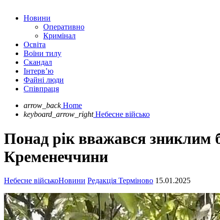
Новини
Оперативно
Кримінал
Освіта
Воїни тилу
Скандал
Інтерв’ю
Файні люди
Співпраця
arrow_back
Home
keyboard_arrow_right
Небесне військо
Понад рік вважався зниклим б
Кременеччини
Небесне військо
Новини
Редакція Терміново
15.01.2025