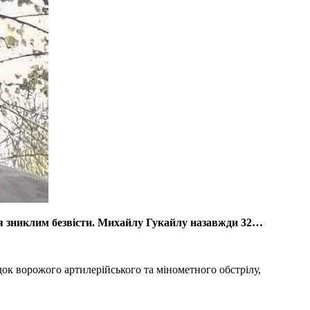
вся зниклим безвісти. Михайлу Гукайлу назавжди 32…
ідок ворожого артилерійського та мінометного обстрілу,