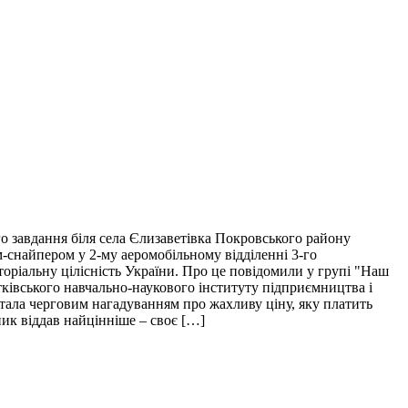
о завдання біля села Єлизаветівка Покровського району
м-снайпером у 2-му аеромобільному відділенні 3-го
торіальну цілісність України. Про це повідомили у групі "Наш
тківського навчально-наукового інституту підприємництва і
і стала черговим нагадуванням про жахливу ціну, яку платить
пик віддав найцінніше – своє […]