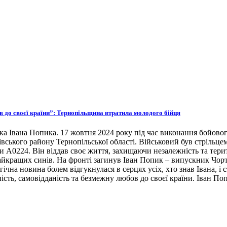
ов до своєї країни”: Тернопільщина втратила молодого бійця
ка Івана Попика. 17 жовтня 2024 року під час виконання бойовог
івського району Тернопільської області. Військовий був стрільце
ни А0224. Він віддав своє життя, захищаючи незалежність та тери
 найкращих синів. На фронті загинув Іван Попик – випускник Чор
гічна новина болем відгукнулася в серцях усіх, хто знав Івана, 
ість, самовідданість та безмежну любов до своєї країни. Іван По