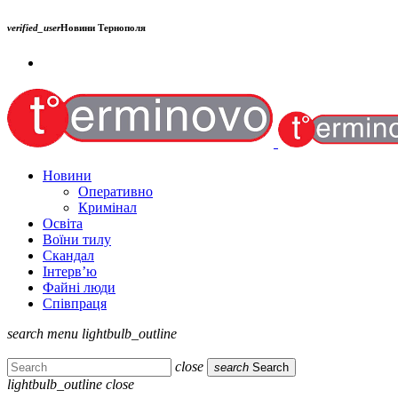
verified_user
Новини Тернополя
Новини
Оперативно
Кримінал
Освіта
Воїни тилу
Скандал
Інтерв’ю
Файні люди
Співпраця
search
menu
lightbulb_outline
close
search
Search
lightbulb_outline
close