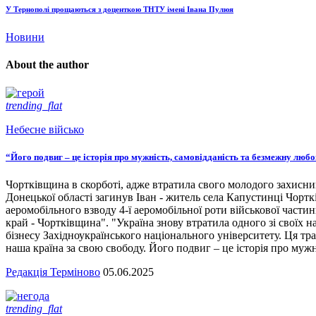
У Тернополі прощаються з доценткою ТНТУ імені Івана Пулюя
Новини
About the author
trending_flat
Небесне військо
“Його подвиг – це історія про мужність, самовідданість та безмежну люб
Чортківщина в скорботі, адже втратила свого молодого захисни
Донецької області загинув Іван - житель села Капустинці Чортк
аеромобільного взводу 4-ї аеромобільної роти військової части
край - Чортківщина". "Україна знову втратила одного зі своїх
бізнесу Західноукраїнського національного університету. Ця тра
наша країна за свою свободу. Його подвиг – це історія про мужн
Редакція Терміново
05.06.2025
trending_flat