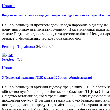
Новини
Вода на порозі, а замість городу – озеро: наслідки негоди на Тернопільщи
На Тернопільщині протягом доби негода наробила біди людям. З
дощу підтопило два приватні будинки. Надзвичайники відкача
також: Підтопило дорогу, городи та домоволодіння. Негода наро
озера, а у Чернихівцях частково обвалився міст.
Редакція Терміново
04.06.2025
trending_flat
Новини
У Тернополі працівник ТЦК завдав 320 тисяч збитків державі
На Тернопільщині вручили підозру працівнику ТЦК. Чоловік за
військовослужбовцю Тернопільського обласного ТЦК та СП за сл
Слідство встановило, що у травні-липні 2022 року підозрювани
проходили службу. В результаті таких дій було безпідставно вид
посадовця, частина продуктів, замість того, щоб потрапити до з
Читайте також: СБУ та ДБР проводили масштабну операцію: кого