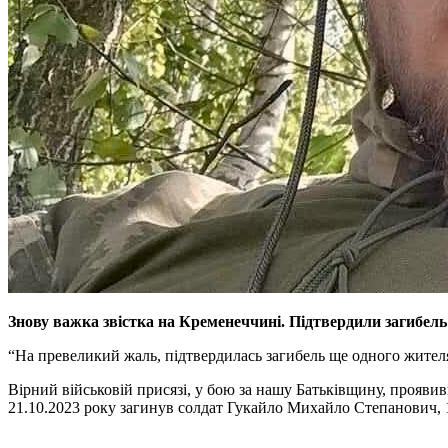
Знову важка звістка на Кременеччині. Підтвердили загибел
“На превеликий жаль, підтвердилась загибель ще одного жителя
Вірний військовій присязі, у бою за нашу Батьківщину, проявивш
21.10.2023 року загинув солдат Гукайло Михайло Степанович, 1