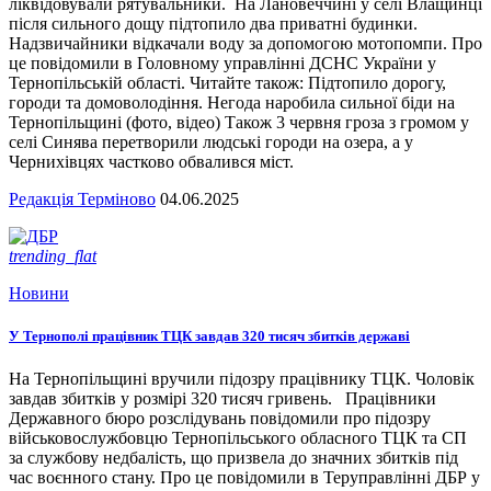
ліквідовували рятувальники. На Лановеччині у селі Влащинці
після сильного дощу підтопило два приватні будинки.
Надзвичайники відкачали воду за допомогою мотопомпи. Про
це повідомили в Головному управлінні ДСНС України у
Тернопільській області. Читайте також: Підтопило дорогу,
городи та домоволодіння. Негода наробила сильної біди на
Тернопільщині (фото, відео) Також 3 червня гроза з громом у
селі Синява перетворили людські городи на озера, а у
Чернихівцях частково обвалився міст.
Редакція Терміново
04.06.2025
trending_flat
Новини
У Тернополі працівник ТЦК завдав 320 тисяч збитків державі
На Тернопільщині вручили підозру працівнику ТЦК. Чоловік
завдав збитків у розмірі 320 тисяч гривень. Працівники
Державного бюро розслідувань повідомили про підозру
військовослужбовцю Тернопільського обласного ТЦК та СП
за службову недбалість, що призвела до значних збитків під
час воєнного стану. Про це повідомили в Теруправлінні ДБР у