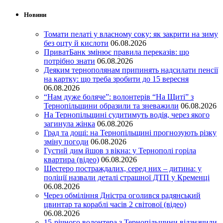
Новини
Томати пелаті у власному соку: як закрити на зиму
без оцту й кислоти
06.08.2026
ПриватБанк змінює правила переказів: що
потрібно знати
06.08.2026
Деяким тернополянам припинять надсилати пенсії
на картку: що треба зробити до 15 вересня
06.08.2026
“Нам дуже боляче”: волонтерів “На Щиті” з
Тернопільщини образили та зневажили
06.08.2026
На Тернопільщині судитимуть водія, через якого
загинула жінка
06.08.2026
Град та дощі: на Тернопільщині прогнозують різку
зміну погоди
06.08.2026
Густий дим йшов з вікна: у Тернополі горіла
квартира (відео)
06.08.2026
Шестеро постраждалих, серед них – дитина: у
поліції назвали деталі страшної ДТП у Кременці
06.08.2026
Через обміління Дністра оголився радянський
цвинтар та кораблі часів 2 світової (відео)
06.08.2026
15-річного волонтера з Тернопільщини відзначили