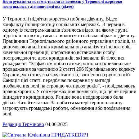
Били руками та ногами, тягали за волосся: у Тернополі жорстоко
познущались з дівчини-підлітка (відео)
У Тернополі підлітки жорстоко побили дівчину. Відео
конфлікту поширюють у соціальних мережах. 3 червня в
одному із телеграм-каналів з'явилось відео, на якому група
підлітків штовхає, тягає за волосся та всіляко ображає дівчину.
Працівники Тернопільського районного управління поліції, за
допомогою аналітиків кримінального аналізу та інспекторів
ювенальної превенції, оперативно встановили особу
постраждалої та двох кривдників, які завдали їй тілесних
ушкоджень. "За фактом побиття вже розпочато кримінальне
провадження за частиною 2 статті 296 Кримінального кодексу
України, яка стосується хуліганства, вчиненого групою осіб.
Санкція цієї статті передбачає покарання у вигляді
позбавлення волі на строк до чотирьох років", - повідомляють
правоохоронці. У соцмережах повідомляють, що це не перший
інцидент з кривдницею. Раніше вона неодноразово била
дівчат. Читайте також: За побиття матері тернополянину
загрожують громадські роботи, обмеження або позбавлення
волі
Редакція Терміново
04.06.2025