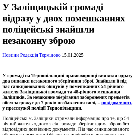
У Заліщицькій громаді
відразу у двох помешканнях
поліцейські знайшли
незаконну зброю
Новини
Редакція Терміново
15.01.2025
У громаді на Тернопільщині правоохоронці виявили одразу
два випадки незаконного зберігання зброї. Знайшли її під
час санкціонованих обшуків у помешканнях 54-річного
жителя Заліщицької громади та 48-річного мешканця
Заліщиків. За незаконне зберігання заборонених предметів
обом загрожує до 7 років позбавлення волі, –
повідомляють
у пресслужбі поліції Тернопільщини.
Поліцейські м. Заліщики отримали інформацію про те, що 54-
річний житель одного з сіл громади зберігає вдома зброю без
відповідних дозвільних документів. Під час санкціонованого
обшуку у помешканні фігуранта поліцейські вилучили два