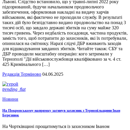
Львові. Слідство встановило, що у травні-липні 2022 року
підозрюваний, будучи начальником продовольчого
забезпечення, оформлював накладні на видачу харчів
військовим, які фактично не проходили службу. В результаті
таких дій було безпідставно видано продовольство на понад 3
тисячі осіб, що завдало державі збитків на суму майже 320
тисяч гривень. Через недбалість посадовця, частина продуктів,
замість того, щоб потрапити до захисників, які їх потребували,
опинилася на смітнику. Наразі слідчі ДБР вживають заходів
для відшкодування завданих збитків. Читайте також: СБУ та
ДБР проводили масштабну операцію: кого затримали у
Тернополі "Дії військовослужбовця кваліфіковано за ч. 4 ст.
425 Кримінального […]
Редакція Терміново
04.06.2025
trending_flat
Новини
На Покровському напрямку загинув захисник з Тернопільщини Іван
Березнюк
На Чортківщині прощатимуться із захисником Іваном