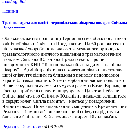
trending_flat
Новини
Трагічна втрата для однієї з тернопільських лікарень: померла Світлана
Придаткевич
Обірвалось життя працівниці Тернопільської обласної дитячої
клінічної лікарні Світлани Придаткевич. На 60 році життя та
після важкої хвороби померла сестра медичного ортопедо-
травматологічного дитячого відділення з травматологічним
пунктом Світлана Юліанівна Придаткевич. Про це
повідомили у КНП "Тернопільська обласна дитяча клінічна
лікарня". "Адміністрація та весь колектив лікарні висловлює
щирі співчуття рідним та близьким з приводу непоправної
втрати близької людини. У цей скорботний час ми поділяємо
Ваше горе, підтримуємо та сумуємо разом із Вами. Віримо, що
Господь прийме її світлу та щиру душу в Царство Небесне.
Світла пам’ять про Світлану Юліанівну назавжди залишиться
в серцях колег. Світла пам’ять", - йдеться у повідомленні.
Читайте також: Помер шанований священник з Кременеччини
Редакція "Терміново" висловлює щирі співчуття рідним та
близьким Світлани. Хай спочиває з миром. Вічна пам'ять.
Редакція Терміново
04.06.2025