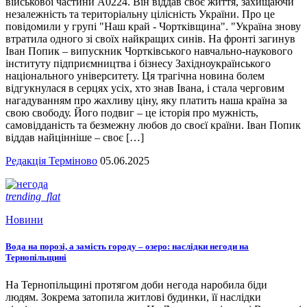
військової частини А0224. Він віддав своє життя, захищаючи
незалежність та територіальну цілісність України. Про це
повідомили у групі "Наш край - Чортківщина". "Україна знову
втратила одного зі своїх найкращих синів. На фронті загинув
Іван Попик – випускник Чортківського навчально-наукового
інституту підприємництва і бізнесу Західноукраїнського
національного університету. Ця трагічна новина болем
відгукнулася в серцях усіх, хто знав Івана, і стала черговим
нагадуванням про жахливу ціну, яку платить наша країна за
свою свободу. Його подвиг – це історія про мужність,
самовідданість та безмежну любов до своєї країни. Іван Попик
віддав найцінніше – своє […]
Редакція Терміново
05.06.2025
trending_flat
Новини
Вода на порозі, а замість городу – озеро: наслідки негоди на
Тернопільщині
На Тернопільщині протягом доби негода наробила біди
людям. Зокрема затопила житлові будинки, її наслідки