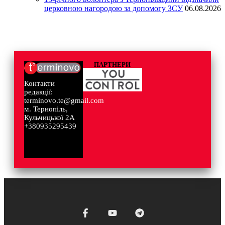
церковною нагородою за допомогу ЗСУ
06.08.2026
ПАРТНЕРИ
Контакти
редакції:
terminovo.te@gmail.com
м. Тернопіль,
Кульчицької 2А
+380935295439