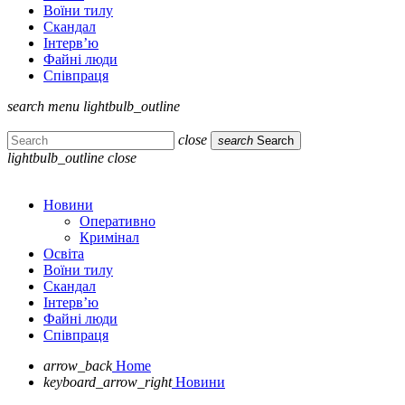
Воїни тилу
Скандал
Інтерв’ю
Файні люди
Співпраця
search
menu
lightbulb_outline
close
search
Search
lightbulb_outline
close
Новини
Оперативно
Кримінал
Освіта
Воїни тилу
Скандал
Інтерв’ю
Файні люди
Співпраця
arrow_back
Home
keyboard_arrow_right
Новини