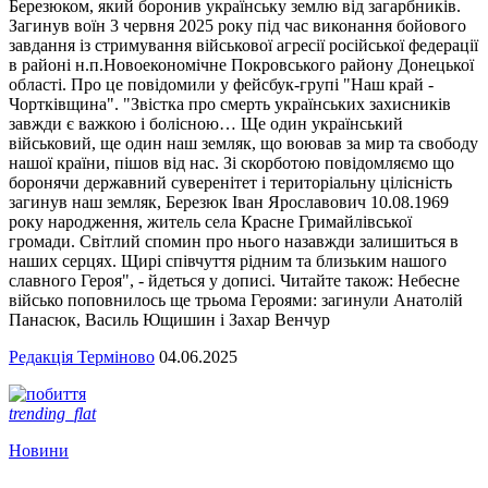
Березюком, який боронив українську землю від загарбників.
Загинув воїн 3 червня 2025 року під час виконання бойового
завдання із стримування військової агресії російської федерації
в районі н.п.Новоекономічне Покровського району Донецької
області. Про це повідомили у фейсбук-групі "Наш край -
Чортківщина". "Звістка про смерть українських захисників
завжди є важкою і болісною… Ще один український
військовий, ще один наш земляк, що воював за мир та свободу
нашої країни, пішов від нас. Зі скорботою повідомляємо що
боронячи державний суверенітет і територіальну цілісність
загинув наш земляк, Березюк Іван Ярославович 10.08.1969
року народження, житель села Красне Гримайлівської
громади. Світлий спомин про нього назавжди залишиться в
наших серцях. Щирі співчуття рідним та близьким нашого
славного Героя", - йдеться у дописі. Читайте також: Небесне
військо поповнилось ще трьома Героями: загинули Анатолій
Панасюк, Василь Ющишин і Захар Венчур
Редакція Терміново
04.06.2025
trending_flat
Новини