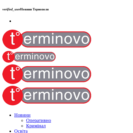
verified_user
Новини Тернополя
Новини
Оперативно
Кримінал
Освіта