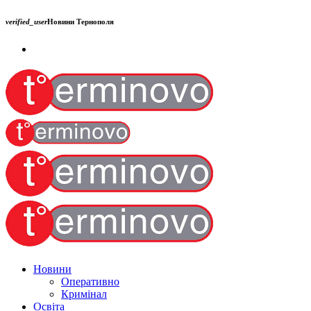
verified_user
Новини Тернополя
Новини
Оперативно
Кримінал
Освіта