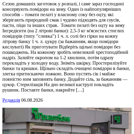
Сезон домашніх заготовок у розпалі, і саме зараз господині
консервують помідори на зиму. Один із найпопулярніших
способів – томати пелаті у власному соку без оцту, які
зберігають природний смак і чудово підходять для соусів,
пасти, піци та інших страв. Томати пелаті без оцту на зиму
Інгредієнти (на 2 літрові банки): 2,5-3 кг м'ясистих стиглих
помідорів (типу "сливка") 1 ч. л. солі без гірки на кожну
літрову банку 1 ч. л. цукру (за бажанням, якщо помідори
кислуваті) Як приготувати Відберіть щільні помідори без
пошкоджень. На кожному зробіть невеликий хрестоподібний
надріз. Залийте окропом на 1-2 хвилини, потім одразу
перекладіть у холодну воду. Зніміть шкірку. Простерилізуйте
банки та кришки. Щільно складіть очищені помідори в банки,
злегка притискаючи ложкою. Вони пустять сік і майже
повністю ним заповнять банку. Додайте сіль, за бажанням —
цукор. Стерилізація На дно великої каструлі покладіть
рушник. Поставте банки, накрийте […]
Редакція
06.08.2026