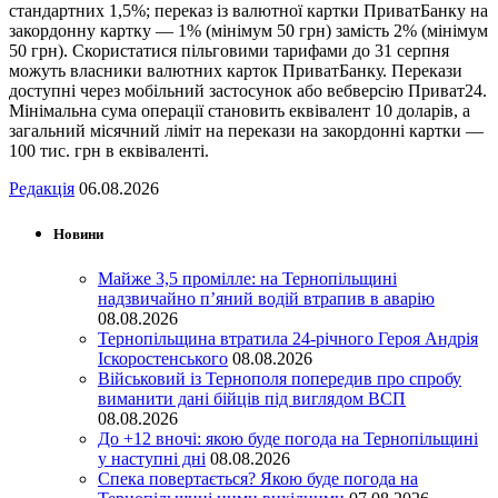
стандартних 1,5%; переказ із валютної картки ПриватБанку на
закордонну картку — 1% (мінімум 50 грн) замість 2% (мінімум
50 грн). Скористатися пільговими тарифами до 31 серпня
можуть власники валютних карток ПриватБанку. Перекази
доступні через мобільний застосунок або вебверсію Приват24.
Мінімальна сума операції становить еквівалент 10 доларів, а
загальний місячний ліміт на перекази на закордонні картки —
100 тис. грн в еквіваленті.
Редакція
06.08.2026
Новини
Майже 3,5 промілле: на Тернопільщині
надзвичайно п’яний водій втрапив в аварію
08.08.2026
Тернопільщина втратила 24-річного Героя Андрія
Іскоростенського
08.08.2026
Військовий із Тернополя попередив про спробу
виманити дані бійців під виглядом ВСП
08.08.2026
До +12 вночі: якою буде погода на Тернопільщині
у наступні дні
08.08.2026
Спека повертається? Якою буде погода на