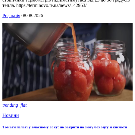
тепла. https://terminovo.te.ua/news/142953/
Редакція
08.08.2026
trending_flat
Новини
Томати пелаті у власному соку: як закрити на зиму без оцту й кислоти