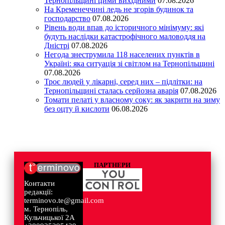
Тернопільщині цими вихідними
07.08.2026
На Кременеччині ледь не згорів будинок та
господарство
07.08.2026
Рівень води впав до історичного мінімуму: які
будуть наслідки катастрофічного маловоддя на
Дністрі
07.08.2026
Негода знеструмила 118 населених пунктів в
Україні: яка ситуація зі світлом на Тернопільщині
07.08.2026
Троє людей у лікарні, серед них – підлітки: на
Тернопільщині сталась серйозна аварія
07.08.2026
Томати пелаті у власному соку: як закрити на зиму
без оцту й кислоти
06.08.2026
ПАРТНЕРИ
Контакти
редакції:
terminovo.te@gmail.com
м. Тернопіль,
Кульчицької 2А