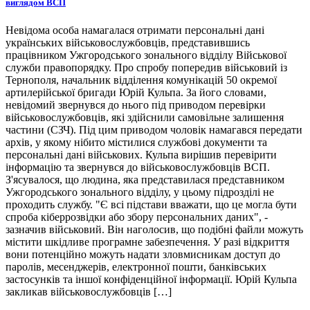
виглядом ВСП
Невідома особа намагалася отримати персональні дані
українських військовослужбовців, представившись
працівником Ужгородського зонального відділу Військової
служби правопорядку. Про спробу попередив військовий із
Тернополя, начальник відділення комунікацій 50 окремої
артилерійської бригади Юрій Кульпа. За його словами,
невідомий звернувся до нього під приводом перевірки
військовослужбовців, які здійснили самовільне залишення
частини (СЗЧ). Під цим приводом чоловік намагався передати
архів, у якому нібито містилися службові документи та
персональні дані військових. Кульпа вирішив перевірити
інформацію та звернувся до військовослужбовців ВСП.
З'ясувалося, що людина, яка представилася представником
Ужгородського зонального відділу, у цьому підрозділі не
проходить службу. "Є всі підстави вважати, що це могла бути
спроба кіберрозвідки або збору персональних даних", -
зазначив військовий. Він наголосив, що подібні файли можуть
містити шкідливе програмне забезпечення. У разі відкриття
вони потенційно можуть надати зловмисникам доступ до
паролів, месенджерів, електронної пошти, банківських
застосунків та іншої конфіденційної інформації. Юрій Кульпа
закликав військовослужбовців […]