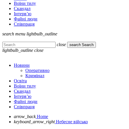
Воїни тилу
Скандал
Інтерв’ю
Файні люди
Співпраця
search
menu
lightbulb_outline
close
search
Search
lightbulb_outline
close
Новини
Оперативно
Кримінал
Освіта
Воїни тилу
Скандал
Інтерв’ю
Файні люди
Співпраця
arrow_back
Home
keyboard_arrow_right
Небесне військо