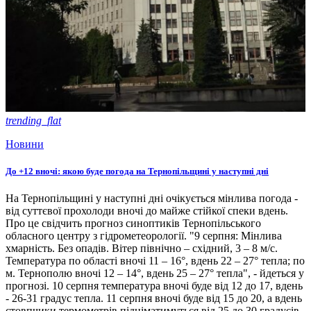
trending_flat
Новини
До +12 вночі: якою буде погода на Тернопільщині у наступні дні
На Тернопільщині у наступні дні очікується мінлива погода -
від суттєвої прохолоди вночі до майже стійкої спеки вдень.
Про це свідчить прогноз синоптиків Тернопільського
обласного центру з гідрометеорології. "9 серпня: Мінлива
хмарність. Без опадів. Вітер північно – східний, 3 – 8 м/с.
Температура по області вночі 11 – 16°, вдень 22 – 27° тепла; по
м. Тернополю вночі 12 – 14°, вдень 25 – 27° тепла", - йдеться у
прогнозі. 10 серпня температура вночі буде від 12 до 17, вдень
- 26-31 градус тепла. 11 серпня вночі буде від 15 до 20, а вдень
стовпчики термометрів підніматимуться від 25 до 30 градусів