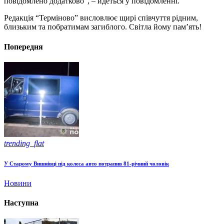
повідомлено додатково”, – йдеться у повідомленні.
Редакція “Терміново” висловлює щирі співчуття рідним,
близьким та побратимам загиблого. Світла йому пам’ять!
Попередня
trending_flat
У Старому Вишнівці під колеса авто потрапив 81-річний чоловік
Новини
Наступна