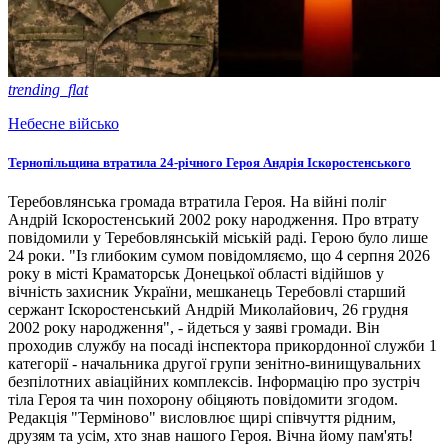
trending_flat
Небесне військо
Тернопільщина втратила 24-річного Героя Андрія Іскоростенського
Теребовлянська громада втратила Героя. На війні поліг
Андрій Іскоростенський 2002 року народження. Про втрату
повідомили у Теребовлянській міській раді. Герою було лише
24 роки. "Із глибоким сумом повідомляємо, що 4 серпня 2026
року в місті Краматорськ Донецької області відійшов у
вічність захисник України, мешканець Теребовлі старший
сержант Іскоростенський Андрій Миколайович, 26 грудня
2002 року народження", - йдеться у заяві громади. Він
проходив службу на посаді інспектора прикордонної служби 1
категорії - начальника другої групи зенітно-винищувальних
безпілотних авіаційних комплексів. Інформацію про зустріч
тіла Героя та чин похорону обіцяють повідомити згодом.
Редакція "Терміново" висловлює щирі співчуття рідним,
друзям та усім, хто знав нашого Героя. Вічна йому пам'ять!