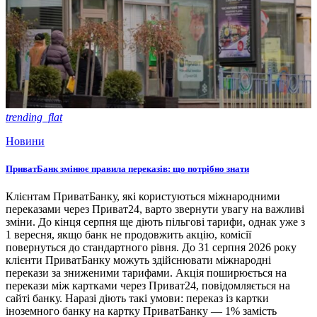
trending_flat
Новини
ПриватБанк змінює правила переказів: що потрібно знати
Клієнтам ПриватБанку, які користуються міжнародними
переказами через Приват24, варто звернути увагу на важливі
зміни. До кінця серпня ще діють пільгові тарифи, однак уже з
1 вересня, якщо банк не продовжить акцію, комісії
повернуться до стандартного рівня. До 31 серпня 2026 року
клієнти ПриватБанку можуть здійснювати міжнародні
перекази за зниженими тарифами. Акція поширюється на
перекази між картками через Приват24, повідомляється на
сайті банку. Наразі діють такі умови: переказ із картки
іноземного банку на картку ПриватБанку — 1% замість