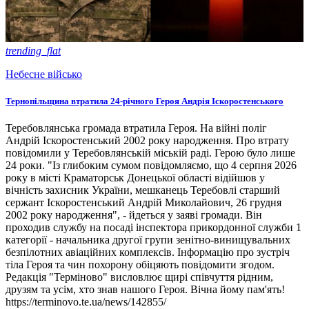
trending_flat
Небесне військо
Тернопільщина втратила 24-річного Героя Андрія Іскоростенського
Теребовлянська громада втратила Героя. На війні поліг
Андрій Іскоростенський 2002 року народження. Про втрату
повідомили у Теребовлянській міській раді. Герою було лише
24 роки. "Із глибоким сумом повідомляємо, що 4 серпня 2026
року в місті Краматорськ Донецької області відійшов у
вічність захисник України, мешканець Теребовлі старший
сержант Іскоростенський Андрій Миколайович, 26 грудня
2002 року народження", - йдеться у заяві громади. Він
проходив службу на посаді інспектора прикордонної служби 1
категорії - начальника другої групи зенітно-винищувальних
безпілотних авіаційних комплексів. Інформацію про зустріч
тіла Героя та чин похорону обіцяють повідомити згодом.
Редакція "Терміново" висловлює щирі співчуття рідним,
друзям та усім, хто знав нашого Героя. Вічна йому пам'ять!
https://terminovo.te.ua/news/142855/