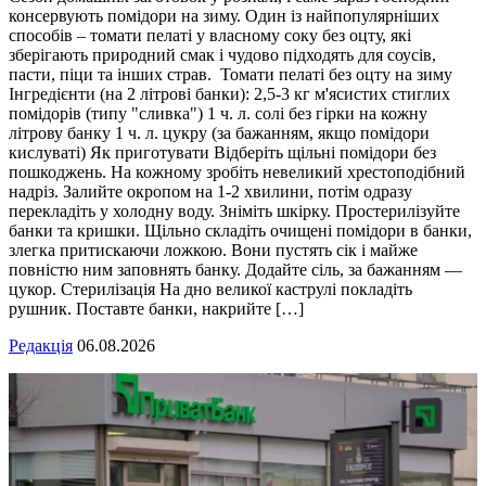
консервують помідори на зиму. Один із найпопулярніших
способів – томати пелаті у власному соку без оцту, які
зберігають природний смак і чудово підходять для соусів,
пасти, піци та інших страв. Томати пелаті без оцту на зиму
Інгредієнти (на 2 літрові банки): 2,5-3 кг м'ясистих стиглих
помідорів (типу "сливка") 1 ч. л. солі без гірки на кожну
літрову банку 1 ч. л. цукру (за бажанням, якщо помідори
кислуваті) Як приготувати Відберіть щільні помідори без
пошкоджень. На кожному зробіть невеликий хрестоподібний
надріз. Залийте окропом на 1-2 хвилини, потім одразу
перекладіть у холодну воду. Зніміть шкірку. Простерилізуйте
банки та кришки. Щільно складіть очищені помідори в банки,
злегка притискаючи ложкою. Вони пустять сік і майже
повністю ним заповнять банку. Додайте сіль, за бажанням —
цукор. Стерилізація На дно великої каструлі покладіть
рушник. Поставте банки, накрийте […]
Редакція
06.08.2026