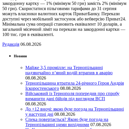
закордонну картку — 1% (мінімум 50 грн) замість 2% (мінімум
50 грн). Скористатися пільговими тарифами до 31 серпня
можуть власники валютних карток ПриватБанку. Перекази
доступні через мобільний застосунок або вебверсію Приват24.
Мінімальна сума операції становить еквівалент 10 доларів, а
загальний місячний ліміт на перекази на закордонні картки —
100 тис. грн в еквіваленті.
Редакція
06.08.2026
Новини
Майже 3,5 промілле: на Тернопільщині
надзвичайно п’яний водій втрапив в аварію
08.08.2026
Тернопільщина втратила 24-річного Героя Андрія
Іскоростенського
08.08.2026
Військовий із Тернополя попередив про спробу
виманити дані бійців під виглядом ВСП
08.08.2026
До +12 вночі: якою буде погода на Тернопільщині
у наступні дні
08.08.2026
Спека повертається? Якою буде погода на
Тернопільщині цими вихідними
07.08.2026