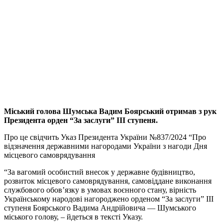
Міський голова Шумська Вадим Боярський отримав з рук
Президента орден “За заслуги” ІІІ ступеня.
Про це свідчить Указ Президента України №837/2024 “Про
відзначення державними нагородами України з нагоди Дня
місцевого самоврядування
“За вагомий особистий внесок у державне будівництво,
розвиток місцевого самоврядування, самовіддане виконання
службового обов’язку в умовах воєнного стану, вірність
Українському народові нагороджено орденом “За заслуги” ІІІ
ступеня Боярського Вадима Андрійовича — Шумського
міського голову, – йдеться в тексті Указу.