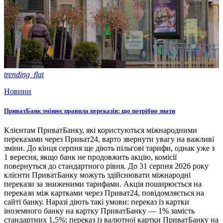
trending_flat
Новини
ПриватБанк змінює правила переказів: що потрібно знати
Клієнтам ПриватБанку, які користуються міжнародними
переказами через Приват24, варто звернути увагу на важливі
зміни. До кінця серпня ще діють пільгові тарифи, однак уже з
1 вересня, якщо банк не продовжить акцію, комісії
повернуться до стандартного рівня. До 31 серпня 2026 року
клієнти ПриватБанку можуть здійснювати міжнародні
перекази за зниженими тарифами. Акція поширюється на
перекази між картками через Приват24, повідомляється на
сайті банку. Наразі діють такі умови: переказ із картки
іноземного банку на картку ПриватБанку — 1% замість
стандартних 1,5%; переказ із валютної картки ПриватБанку на