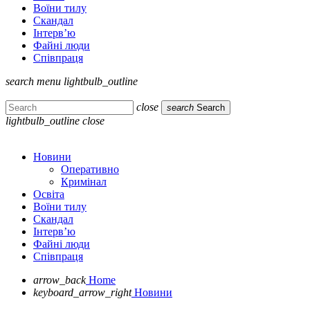
Воїни тилу
Скандал
Інтерв’ю
Файні люди
Співпраця
search
menu
lightbulb_outline
close
search
Search
lightbulb_outline
close
Новини
Оперативно
Кримінал
Освіта
Воїни тилу
Скандал
Інтерв’ю
Файні люди
Співпраця
arrow_back
Home
keyboard_arrow_right
Новини