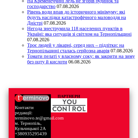
На Кременеччині ледь не згорів будинок та
господарство
07.08.2026
Рівень води впав до історичного мінімуму: які
будуть наслідки катастрофічного маловоддя на
Дністрі
07.08.2026
Негода знеструмила 118 населених пунктів в
Україні: яка ситуація зі світлом на Тернопільщині
07.08.2026
Троє людей у лікарні, серед них – підлітки: на
Тернопільщині сталась серйозна аварія
07.08.2026
Томати пелаті у власному соку: як закрити на зиму
без оцту й кислоти
06.08.2026
ПАРТНЕРИ
Контакти
редакції:
terminovo.te@gmail.com
м. Тернопіль,
Кульчицької 2А
+380935295439