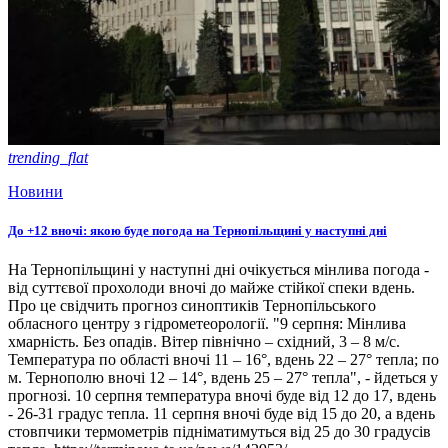
trending_flat
Новини
До +12 вночі: якою буде погода на Тернопільщині у наступні дні
На Тернопільщині у наступні дні очікується мінлива погода -
від суттєвої прохолоди вночі до майже стійкої спеки вдень.
Про це свідчить прогноз синоптиків Тернопільського
обласного центру з гідрометеорології. "9 серпня: Мінлива
хмарність. Без опадів. Вітер північно – східний, 3 – 8 м/с.
Температура по області вночі 11 – 16°, вдень 22 – 27° тепла; по
м. Тернополю вночі 12 – 14°, вдень 25 – 27° тепла", - йдеться у
прогнозі. 10 серпня температура вночі буде від 12 до 17, вдень
- 26-31 градус тепла. 11 серпня вночі буде від 15 до 20, а вдень
стовпчики термометрів підніматимуться від 25 до 30 градусів