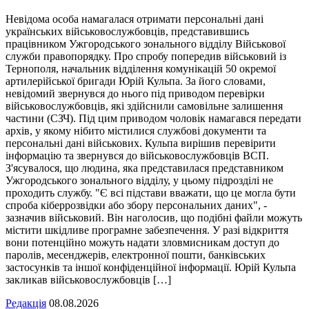
Невідома особа намагалася отримати персональні дані
українських військовослужбовців, представившись
працівником Ужгородського зонального відділу Військової
служби правопорядку. Про спробу попередив військовий із
Тернополя, начальник відділення комунікацій 50 окремої
артилерійської бригади Юрій Кульпа. За його словами,
невідомий звернувся до нього під приводом перевірки
військовослужбовців, які здійснили самовільне залишення
частини (СЗЧ). Під цим приводом чоловік намагався передати
архів, у якому нібито містилися службові документи та
персональні дані військових. Кульпа вирішив перевірити
інформацію та звернувся до військовослужбовців ВСП.
З'ясувалося, що людина, яка представилася представником
Ужгородського зонального відділу, у цьому підрозділі не
проходить службу. "Є всі підстави вважати, що це могла бути
спроба кіберрозвідки або збору персональних даних", -
зазначив військовий. Він наголосив, що подібні файли можуть
містити шкідливе програмне забезпечення. У разі відкриття
вони потенційно можуть надати зловмисникам доступ до
паролів, месенджерів, електронної пошти, банківських
застосунків та іншої конфіденційної інформації. Юрій Кульпа
закликав військовослужбовців […]
Редакція
08.08.2026