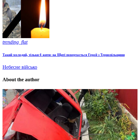
trending_flat
Такий молодий, тільки б жити: на Щиті повертається Герой з Тернопільщини
Небесне військо
About the author