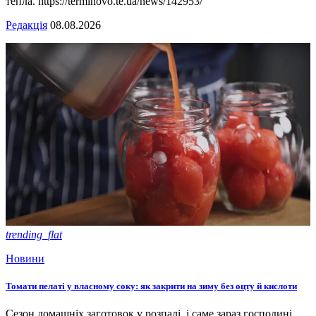
тепла. https://terminovo.te.ua/news/142953/
Редакція
08.08.2026
trending_flat
Новини
Томати пелаті у власному соку: як закрити на зиму без оцту й кислоти
Сезон домашніх заготовок у розпалі, і саме зараз господині