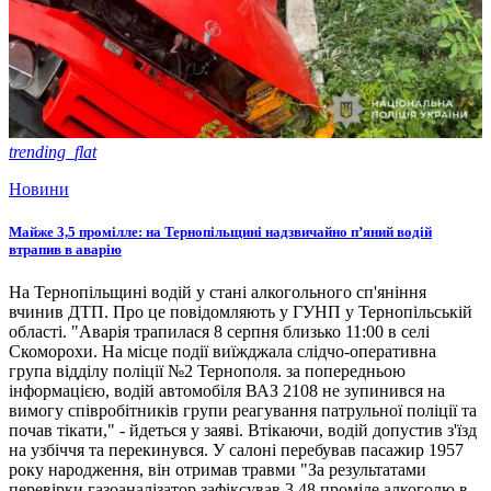
trending_flat
Новини
Майже 3,5 промілле: на Тернопільщині надзвичайно п’яний водій
втрапив в аварію
На Тернопільщині водій у стані алкогольного сп'яніння
вчинив ДТП. Про це повідомляють у ГУНП у Тернопільській
області. "Аварія трапилася 8 серпня близько 11:00 в селі
Скоморохи. На місце події виїжджала слідчо-оперативна
група відділу поліції №2 Тернополя. за попередньою
інформацією, водій автомобіля ВАЗ 2108 не зупинився на
вимогу співробітників групи реагування патрульної поліції та
почав тікати," - йдеться у заяві. Втікаючи, водій допустив з'їзд
на узбіччя та перекинувся. У салоні перебував пасажир 1957
року народження, він отримав травми "За результатами
перевірки газоаналізатор зафіксував 3,48 проміле алкоголю в