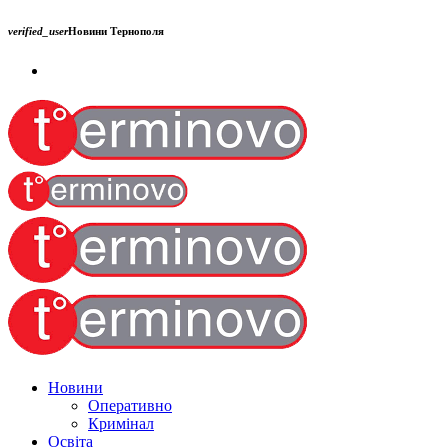
verified_user
Новини Тернополя
Новини
Оперативно
Кримінал
Освіта