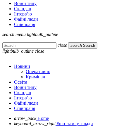
Воїни тилу
Скандал
Інтерв’ю
Файні люди
Співпраця
search
menu
lightbulb_outline
close
search
Search
lightbulb_outline
close
Новини
Оперативно
Кримінал
Освіта
Воїни тилу
Скандал
Інтерв’ю
Файні люди
Співпраця
arrow_back
Home
keyboard_arrow_right
#шо_там_у_влади