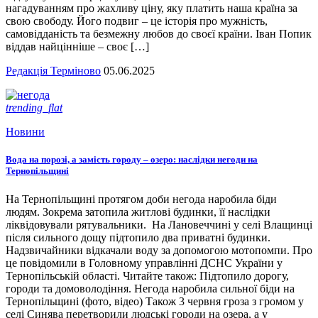
нагадуванням про жахливу ціну, яку платить наша країна за
свою свободу. Його подвиг – це історія про мужність,
самовідданість та безмежну любов до своєї країни. Іван Попик
віддав найцінніше – своє […]
Редакція Терміново
05.06.2025
trending_flat
Новини
Вода на порозі, а замість городу – озеро: наслідки негоди на
Тернопільщині
На Тернопільщині протягом доби негода наробила біди
людям. Зокрема затопила житлові будинки, її наслідки
ліквідовували рятувальники. На Лановеччині у селі Влащинці
після сильного дощу підтопило два приватні будинки.
Надзвичайники відкачали воду за допомогою мотопомпи. Про
це повідомили в Головному управлінні ДСНС України у
Тернопільській області. Читайте також: Підтопило дорогу,
городи та домоволодіння. Негода наробила сильної біди на
Тернопільщині (фото, відео) Також 3 червня гроза з громом у
селі Синява перетворили людські городи на озера, а у