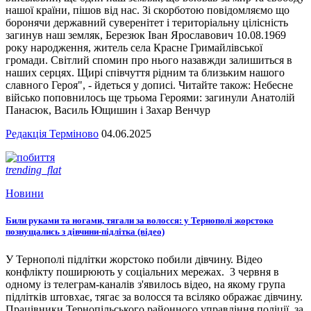
нашої країни, пішов від нас. Зі скорботою повідомляємо що
боронячи державний суверенітет і територіальну цілісність
загинув наш земляк, Березюк Іван Ярославович 10.08.1969
року народження, житель села Красне Гримайлівської
громади. Світлий спомин про нього назавжди залишиться в
наших серцях. Щирі співчуття рідним та близьким нашого
славного Героя", - йдеться у дописі. Читайте також: Небесне
військо поповнилось ще трьома Героями: загинули Анатолій
Панасюк, Василь Ющишин і Захар Венчур
Редакція Терміново
04.06.2025
trending_flat
Новини
Били руками та ногами, тягали за волосся: у Тернополі жорстоко
познущались з дівчини-підлітка (відео)
У Тернополі підлітки жорстоко побили дівчину. Відео
конфлікту поширюють у соціальних мережах. 3 червня в
одному із телеграм-каналів з'явилось відео, на якому група
підлітків штовхає, тягає за волосся та всіляко ображає дівчину.
Працівники Тернопільського районного управління поліції, за