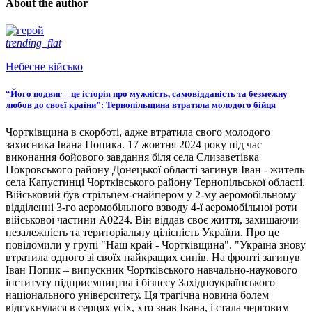
About the author
trending_flat
Небесне військо
“Його подвиг – це історія про мужність, самовідданість та безмежну
любов до своєї країни”: Тернопільщина втратила молодого бійця
Чортківщина в скорботі, адже втратила свого молодого
захисника Івана Попика. 17 жовтня 2024 року під час
виконання бойового завдання біля села Єлизаветівка
Покровського району Донецької області загинув Іван - житель
села Капустинці Чортківського району Тернопільської області.
Військовий був стрільцем-снайпером у 2-му аеромобільному
відділенні 3-го аеромобільного взводу 4-ї аеромобільної роти
військової частини А0224. Він віддав своє життя, захищаючи
незалежність та територіальну цілісність України. Про це
повідомили у групі "Наш край - Чортківщина". "Україна знову
втратила одного зі своїх найкращих синів. На фронті загинув
Іван Попик – випускник Чортківського навчально-наукового
інституту підприємництва і бізнесу Західноукраїнського
національного університету. Ця трагічна новина болем
відгукнулася в серцях усіх, хто знав Івана, і стала черговим