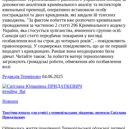
допомогою аналітиків кримінального аналізу та інспекторів
ювенальної превенції, оперативно встановили особу
постраждалої та двох кривдників, які завдали їй тілесних
ушкоджень. "За фактом побиття вже розпочато кримінальне
провадження за частиною 2 статті 296 Кримінального кодексу
України, яка стосується хуліганства, вчиненого групою осіб.
Санкція цієї статті передбачає покарання у вигляді
позбавлення волі на строк до чотирьох років", - повідомляють
правоохоронці. У соцмережах повідомляють, що це не перший
інцидент з кривдницею. Раніше вона неодноразово била
дівчат. Читайте також: За побиття матері тернополянину
загрожують громадські роботи, обмеження або позбавлення
волі
Редакція Терміново
04.06.2025
trending_flat
Новини
Трагічна втрата для однієї з тернопільських лікарень: померла Світлана
Придаткевич
Обірвалось життя працівниці Тернопільської обласної дитячої