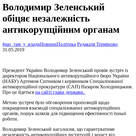
Володимир Зеленський
обіцяє незалежність
антикорупційним органам
#шо_там_у_влади
Новини
Політика
Редакція Терміново
31.05.2019
Президент України Володимир Зеленський провів зустріч із
директором Національного антикорупційного бюро України
(НАБУ) Артемом Ситником і керівником Спеціалізованої
антикорупційної прокуратури (САП) Назаром Холодницьким.
Про це йдеться
на сайті глави держави.
Метою зустрічі було обговорення пропозицій щодо
покращення взаємодії спеціалізованих антикорупційних
органів, пошук шляхів для підвищення ефективності їхньої
роботи.
Володимир Зеленський наголосив, що гарантуватиме
незалежність антикорупційних інституцій і захист від