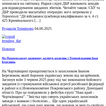
опинилася на смітнику. Наразі слідчі ДБР вживають заходів
для відшкодування завданих збитків. Читайте також: СБУ та
ДБР проводили масштабну операцію: кого затримали у
Тернополі "Дії військовослужбовця кваліфіковано за ч. 4 ст.
425 Кримінального […]
Редакція Терміново
04.06.2025
trending_flat
Новини
На Покровському напрямку загинув захисник з Тернопільщини Іван
Березнюк
На Чортківщині прощатимуться із захисником Іваном
Березюком, який боронив українську землю від загарбників.
Загинув воїн 3 червня 2025 року під час виконання бойового
завдання із стримування військової агресії російської федерації
в районі н.п.Новоекономічне Покровського району Донецької
області. Про це повідомили у фейсбук-групі "Наш край -
Чортківщина". "Звістка про смерть українських захисників
завжди є важкою і болісною… Ще один український
військовий, ще один наш земляк, що воював за мир та свободу