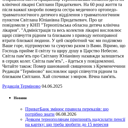
клінічної лікарні Світлани Придаткевич. На 60 році життя та
після важкої хвороби померла сестра медичного ортопедо-
травматологічного дитячого відділення з травматологічним
пунктом Світлана Юліанівна Придаткевич. Про це
повідомили у КНП "Тернопільська обласна дитяча клінічна
лікарня". "Адміністрація та весь колектив лікарні висловлює
щирі співчуття рідним та близьким з приводу непоправної
втрати близької людини. У цей скорботний час ми поділяємо
Ваше горе, підтримуємо та сумуємо разом із Вами. Віримо, що
Господь прийме її світлу та щиру душу в Царство Небесне.
Світла пам’ять про Світлану Юліанівну назавжди залишиться
в серцях колег. Світла пам’ять", - йдеться у повідомленні.
Читайте також: Помер шанований священник з Кременеччини
Редакція "Терміново" висловлює щирі співчуття рідним та
близьким Світлани. Хай спочиває з миром. Вічна пам'ять.
Редакція Терміново
04.06.2025
Новини
ПриватБанк змінює правила переказів: що
потрібно знати
06.08.2026
Деяким тернополянам припинять надсилати пенсії
на картку: що треба зробити до 15 вересня