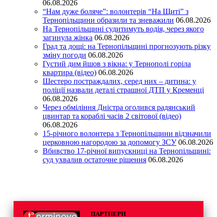
06.08.2026
“Нам дуже боляче”: волонтерів “На Щиті” з
Тернопільщини образили та зневажили
06.08.2026
На Тернопільщині судитимуть водія, через якого
загинула жінка
06.08.2026
Град та дощі: на Тернопільщині прогнозують різку
зміну погоди
06.08.2026
Густий дим йшов з вікна: у Тернополі горіла
квартира (відео)
06.08.2026
Шестеро постраждалих, серед них – дитина: у
поліції назвали деталі страшної ДТП у Кременці
06.08.2026
Через обміління Дністра оголився радянський
цвинтар та кораблі часів 2 світової (відео)
06.08.2026
15-річного волонтера з Тернопільщини відзначили
церковною нагородою за допомогу ЗСУ
06.08.2026
Вбивство 17-річної випускниці на Тернопільщині:
суд ухвалив остаточне рішення
06.08.2026
ПАРТНЕРИ