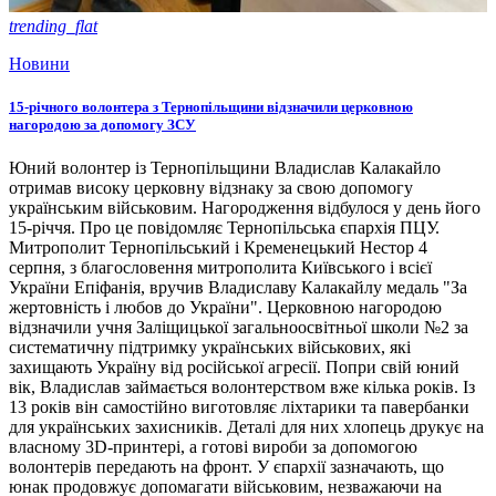
trending_flat
Новини
15-річного волонтера з Тернопільщини відзначили церковною
нагородою за допомогу ЗСУ
Юний волонтер із Тернопільщини Владислав Калакайло
отримав високу церковну відзнаку за свою допомогу
українським військовим. Нагородження відбулося у день його
15-річчя. Про це повідомляє Тернопільська єпархія ПЦУ.
Митрополит Тернопільський і Кременецький Нестор 4
серпня, з благословення митрополита Київського і всієї
України Епіфанія, вручив Владиславу Калакайлу медаль "За
жертовність і любов до України". Церковною нагородою
відзначили учня Заліщицької загальноосвітньої школи №2 за
систематичну підтримку українських військових, які
захищають Україну від російської агресії. Попри свій юний
вік, Владислав займається волонтерством вже кілька років. Із
13 років він самостійно виготовляє ліхтарики та павербанки
для українських захисників. Деталі для них хлопець друкує на
власному 3D-принтері, а готові вироби за допомогою
волонтерів передають на фронт. У єпархії зазначають, що
юнак продовжує допомагати військовим, незважаючи на