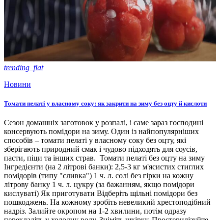
trending_flat
Новини
Томати пелаті у власному соку: як закрити на зиму без оцту й кислоти
Сезон домашніх заготовок у розпалі, і саме зараз господині
консервують помідори на зиму. Один із найпопулярніших
способів – томати пелаті у власному соку без оцту, які
зберігають природний смак і чудово підходять для соусів,
пасти, піци та інших страв. Томати пелаті без оцту на зиму
Інгредієнти (на 2 літрові банки): 2,5-3 кг м'ясистих стиглих
помідорів (типу "сливка") 1 ч. л. солі без гірки на кожну
літрову банку 1 ч. л. цукру (за бажанням, якщо помідори
кислуваті) Як приготувати Відберіть щільні помідори без
пошкоджень. На кожному зробіть невеликий хрестоподібний
надріз. Залийте окропом на 1-2 хвилини, потім одразу
перекладіть у холодну воду. Зніміть шкірку. Простерилізуйте