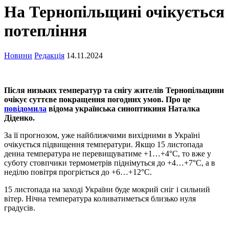
На Тернопільщині очікується
потепління
Новини
Редакція
14.11.2024
Після низьких температур та снігу жителів Тернопільщини
очікує суттєве покращення погодних умов. Про це
повідомила
відома українська синоптикиня Наталка
Діденко.
За її прогнозом, уже найближчими вихідними в Україні
очікується підвищення температури. Якщо 15 листопада
денна температура не перевищуватиме +1…+4°C, то вже у
суботу стовпчики термометрів піднімуться до +4…+7°C, а в
неділю повітря прогріється до +6…+12°C.
15 листопада на заході України буде мокрий сніг і сильний
вітер. Нічна температура коливатиметься близько нуля
градусів.