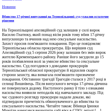
Новини
Вбивство 17-річної випускниці на Тернопільщині: суд ухвалив остаточне
рішення
На Тернопільщині апеляційний суд залишив у силі вирок
Василю Гнатюку, який понад вісім років тому вбив 17-річну
випускницю та вчинив над нею сексуальне насильство.
Захист просив пом'якшити покарання. Про це повідомляє
Тернопільська обласна прокуратура. Що вирішив суд
Апеляційний суд 5 серпня 2026 року залишив без змін вирок
жителю Кременецького району. Раніше його засудили до 15
років позбавлення волі за умисне вбивство та сексуальне
насильство. Суд погодився з доводами прокурорів
Тернопільської обласної прокуратури й відхилив скарги
сторони захисту, яка вимагала пом'якшити призначене
покарання. Обставини трагедії Трагедія сталася у 2017 році в
селищі Вишнівець. Після випускного вечора 17-річна дівчина
не повернулася додому. Наступного ранку її тіло з ознаками
насильства виявили неподалік від навчального закладу. Під
час судового розгляду прокурори надали докази, які
підтвердили причетність обвинуваченого до вбивства та
сексуального насильства. Читайте також: Вбивця Іринки
Мукоїди намагався вкоротити собі віку в СІЗО: деталі […]