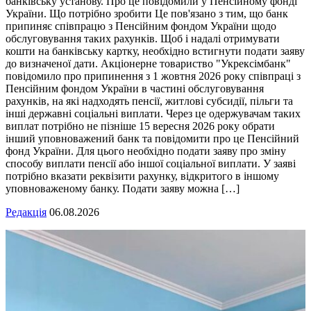
банківську установу. Про це повідомили у Пенсійному фонді
України. Що потрібно зробити Це пов'язано з тим, що банк
припиняє співпрацю з Пенсійним фондом України щодо
обслуговування таких рахунків. Щоб і надалі отримувати
кошти на банківську картку, необхідно встигнути подати заяву
до визначеної дати. Акціонерне товариство "Укрексімбанк"
повідомило про припинення з 1 жовтня 2026 року співпраці з
Пенсійним фондом України в частині обслуговування
рахунків, на які надходять пенсії, житлові субсидії, пільги та
інші державні соціальні виплати. Через це одержувачам таких
виплат потрібно не пізніше 15 вересня 2026 року обрати
інший уповноважений банк та повідомити про це Пенсійний
фонд України. Для цього необхідно подати заяву про зміну
способу виплати пенсії або іншої соціальної виплати. У заяві
потрібно вказати реквізити рахунку, відкритого в іншому
уповноваженому банку. Подати заяву можна […]
Редакція
06.08.2026