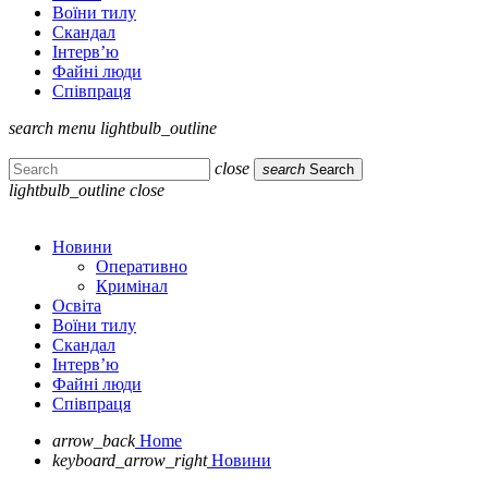
Воїни тилу
Скандал
Інтерв’ю
Файні люди
Співпраця
search
menu
lightbulb_outline
close
search
Search
lightbulb_outline
close
Новини
Оперативно
Кримінал
Освіта
Воїни тилу
Скандал
Інтерв’ю
Файні люди
Співпраця
arrow_back
Home
keyboard_arrow_right
Новини