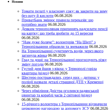
Новини
Томати пелаті у власному соку: як закрити на зиму
без оцту й кислоти
06.08.2026
ПриватБанк змінює правила переказів: що
потрібно знати
06.08.2026
Деяким тернополянам припинять надсилати пенсії
на картку: що треба зробити до 15 вересня
06.08.2026
“Нам дуже боляче”: волонтерів “На Щиті” з
Тернопільщини образили та зневажили
06.08.2026
На Тернопільщині судитимуть водія, через якого
загинула жінка
06.08.2026
Град та дощі: на Тернопільщині прогнозують різку
зміну погоди
06.08.2026
Густий дим йшов з вікна: у Тернополі горіла
квартира (відео)
06.08.2026
Шестеро постраждалих, серед них – дитина: у
поліції назвали деталі страшної ДТП у Кременці
06.08.2026
Через обміління Дністра оголився радянський
цвинтар та кораблі часів 2 світової (відео)
06.08.2026
15-річного волонтера з Тернопільщини відзначили
церковною нагородою за допомогу ЗСУ
06.08.2026