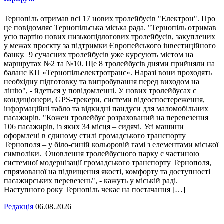
Тернопіль отримав всі 17 нових тролейбусів "Електрон". Про
це повідомляє Тернопільська міська рада. "Тернопіль отримав
усю партію нових низькопідлогових тролейбусів, закуплених
у межах проєкту за підтримки Європейського інвестиційного
банку. 9 сучасних тролейбусів уже курсують містом на
маршрутах №2 та №10. Ще 8 тролейбусів днями прийняли на
баланс КП «Тернопільелектротранс». Наразі вони проходять
необхідну підготовку та випробування перед виходом на
лінію", - йдеться у повідомленні. У нових тролейбусах є
кондиціонери, GPS-трекери, системи відеоспостереження,
інформаційні табло та відкидні пандуси для маломобільних
пасажирів. "Кожен тролейбус розрахований на перевезення
106 пасажирів, із яких 34 місця – сидячі. Усі машини
оформлені в єдиному стилі громадського транспорту
Тернополя – у біло-синій кольоровій гамі з елементами міської
символіки. Оновлення тролейбусного парку є частиною
системної модернізації громадського транспорту Тернополя,
спрямованої на підвищення якості, комфорту та доступності
пасажирських перевезень", - кажуть у міській раді.
Наступного року Тернопіль чекає на постачання […]
Редакція
06.08.2026