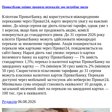
ПриватБанк змінює правила переказів: що потрібно знати
Клієнтам ПриватБанку, які користуються міжнародними
переказами через Приват24, варто звернути увагу на важливі
зміни. До кінця серпня ще діють пільгові тарифи, однак уже з
1 вересня, якщо банк не продовжить акцію, комісії
повернуться до стандартного рівня. До 31 серпня 2026 року
клієнти ПриватБанку можуть здійснювати міжнародні
перекази за зниженими тарифами. Акція поширюється на
перекази між картками через Приват24, повідомляється на
сайті банку. Наразі діють такі умови: переказ із картки
іноземного банку на картку ПриватБанку — 1% замість
стандартних 1,5%; переказ із валютної картки ПриватБанку на
закордонну картку — 1% (мінімум 50 грн) замість 2% (мінімум
50 грн). Скористатися пільговими тарифами до 31 серпня
можуть власники валютних карток ПриватБанку. Перекази
доступні через мобільний застосунок або вебверсію Приват24.
Мінімальна сума операції становить еквівалент 10 доларів, а
загальний місячний ліміт на перекази на закордонні картки —
100 тис. грн в еквіваленті.
Редакція
06.08.2026