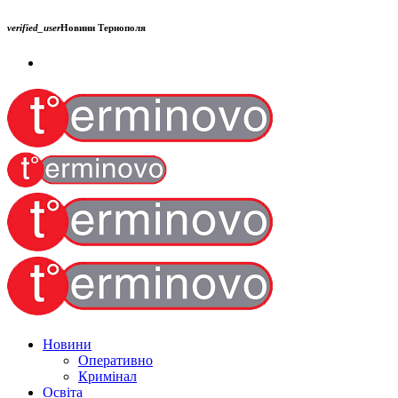
verified_user
Новини Тернополя
Новини
Оперативно
Кримінал
Освіта