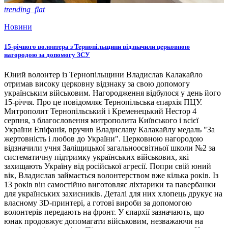
trending_flat
Новини
15-річного волонтера з Тернопільщини відзначили церковною
нагородою за допомогу ЗСУ
Юний волонтер із Тернопільщини Владислав Калакайло
отримав високу церковну відзнаку за свою допомогу
українським військовим. Нагородження відбулося у день його
15-річчя. Про це повідомляє Тернопільська єпархія ПЦУ.
Митрополит Тернопільський і Кременецький Нестор 4
серпня, з благословення митрополита Київського і всієї
України Епіфанія, вручив Владиславу Калакайлу медаль "За
жертовність і любов до України". Церковною нагородою
відзначили учня Заліщицької загальноосвітньої школи №2 за
систематичну підтримку українських військових, які
захищають Україну від російської агресії. Попри свій юний
вік, Владислав займається волонтерством вже кілька років. Із
13 років він самостійно виготовляє ліхтарики та павербанки
для українських захисників. Деталі для них хлопець друкує на
власному 3D-принтері, а готові вироби за допомогою
волонтерів передають на фронт. У єпархії зазначають, що
юнак продовжує допомагати військовим, незважаючи на