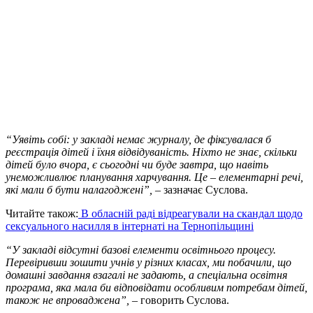
“Уявіть собі: у закладі немає журналу, де фіксувалася б
реєстрація дітей і їхня відвідуваність. Ніхто не знає, скільки
дітей було вчора, є сьогодні чи буде завтра, що навіть
унеможливлює планування харчування. Це – елементарні речі,
які мали б бути налагоджені”,
– зазначає Суслова.
Читайте також:
В обласній раді відреагували на скандал щодо
сексуального насилля в інтернаті на Тернопільщині
“У закладі відсутні базові елементи освітнього процесу.
Перевіривши зошити учнів у різних класах, ми побачили, що
домашні завдання взагалі не задають, а спеціальна освітня
програма, яка мала би відповідати особливим потребам дітей,
також не впроваджена”,
– говорить Суслова.