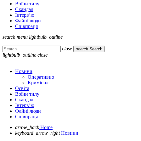
Воїни тилу
Скандал
Інтерв’ю
Файні люди
Співпраця
search
menu
lightbulb_outline
close
search
Search
lightbulb_outline
close
Новини
Оперативно
Кримінал
Освіта
Воїни тилу
Скандал
Інтерв’ю
Файні люди
Співпраця
arrow_back
Home
keyboard_arrow_right
Новини