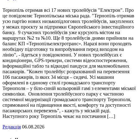
Тернопіль отримав всі 17 нових тролейбусів "Електрон". Про
це повідомляє Тернопільська міська рада. "Тернопіль отримав
усю партію нових низькопідлогових тролейбусів, закуплених
у межах проєкту за підтримки Європейського інвестиційного
банку. 9 сучасних тролейбусів уже курсують містом на
маршрутах №2 та №10. Ще 8 тролейбусів днями прийняли на
баланс КП «Тернопільелектротранс». Наразі вони проходять
необхідну підготовку та випробування перед виходом на
лінію", - йдеться у повідомленні. У нових тролейбусах є
кондиціонери, GPS-трекери, системи відеоспостереження,
інформаційні табло та відкидні пандуси для маломобільних
пасажирів. "Кожен тролейбус розрахований на перевезення
106 пасажирів, із яких 34 місця – сидячі. Усі машини
оформлені в єдиному стилі громадського транспорту
Тернополя – у біло-синій кольоровій гамі з елементами міської
символіки. Оновлення тролейбусного парку є частиною
системної модернізації громадського транспорту Тернополя,
спрямованої на підвищення якості, комфорту та доступності
пасажирських перевезень", - кажуть у міській раді.
Наступного року Тернопіль чекає на постачання […]
Редакція
06.08.2026