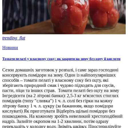
trending_flat
Новини
Томати пелаті у власному соку: як закрити на зиму без оцту й кислоти
Сезон домашніх заготовок у розпалі, і саме зараз господині
консервують помідори на зиму. Один із найпопулярніших
способів – томати пелаті у власному соку без оцту, які
зберігають природний смак і чудово підходять для соусів,
пасти, піци та інших страв. Томати пелаті без оцту на зиму
Інгредієнти (на 2 літрові банки): 2,5-3 кг м'ясистих стиглих
помідорів (типу "сливка") 1 ч. л. солі без гірки на кожну
літрову банку 1 ч. л. цукру (за бажанням, якщо помідори
кислуваті) Як приготувати Відберіть щільні помідори без
пошкоджень. На кожному зробіть невеликий хрестоподібний
надріз. Залийте окропом на 1-2 хвилини, потім одразу
перекладіть у холодну воду. Зніміть шкірку. Простерилізуйте