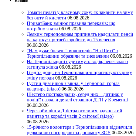
Новини
Томати пелаті у власному соку: як закрити на зиму
без оцту й кислоти
06.08.2026
ПриватБанк змінює правила переказів: що
потрібно знати
06.08.2026
Деяким тернополянам припинять надсилати пенсії
на картку: що треба зробити до 15 вересня
06.08.2026
“Нам дуже боляче”: волонтерів “На Щиті” з
Тернопільщини образили та зневажили
06.08.2026
На Тернопільщині судитимуть водія, через якого
загинула жінка
06.08.2026
Град та дощі: на Тернопільщині прогнозують різку
зміну погоди
06.08.2026
Густий дим йшов з вікна: у Тернополі горіла
квартира (відео)
06.08.2026
Шестеро постраждалих, серед них – дитина: у
поліції назвали деталі страшної ДТП у Кременці
06.08.2026
Через обміління Дністра оголився радянський
цвинтар та кораблі часів 2 світової (відео)
06.08.2026
15-річного волонтера з Тернопільщини відзначили
церковною нагородою за допомогу ЗСУ
06.08.2026