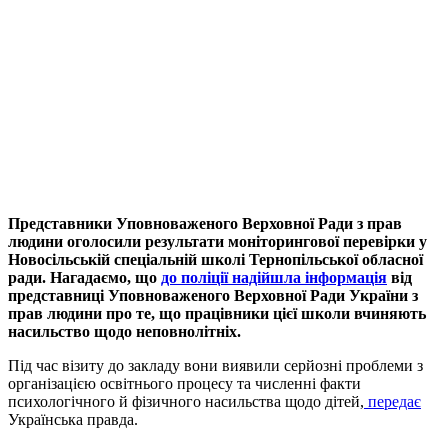
Представники Уповноваженого Верховної Ради з прав
людини оголосили результати моніторингової перевірки у
Новосільській спеціальній школі Тернопільської обласної
ради. Нагадаємо, що
до поліції надійшла інформація
від
представниці Уповноваженого Верховної Ради України з
прав людини про те, що працівники цієї школи вчиняють
насильство щодо неповнолітніх.
Під час візиту до закладу вони виявили серйозні проблеми з
організацією освітнього процесу та численні факти
психологічного й фізичного насильства щодо дітей,
передає
Українська правда.