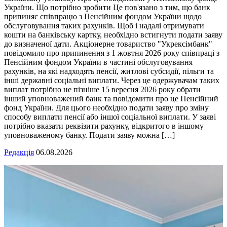
України. Що потрібно зробити Це пов'язано з тим, що банк
припиняє співпрацю з Пенсійним фондом України щодо
обслуговування таких рахунків. Щоб і надалі отримувати
кошти на банківську картку, необхідно встигнути подати заяву
до визначеної дати. Акціонерне товариство "Укрексімбанк"
повідомило про припинення з 1 жовтня 2026 року співпраці з
Пенсійним фондом України в частині обслуговування
рахунків, на які надходять пенсії, житлові субсидії, пільги та
інші державні соціальні виплати. Через це одержувачам таких
виплат потрібно не пізніше 15 вересня 2026 року обрати
інший уповноважений банк та повідомити про це Пенсійний
фонд України. Для цього необхідно подати заяву про зміну
способу виплати пенсії або іншої соціальної виплати. У заяві
потрібно вказати реквізити рахунку, відкритого в іншому
уповноваженому банку. Подати заяву можна […]
Редакція
06.08.2026