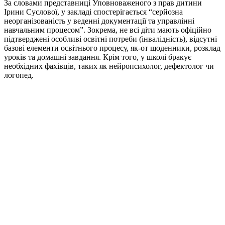
За словами представниці Уповноваженого з прав дитини
Ірини Суслової, у закладі спостерігається “серйозна
неорганізованість у веденні документації та управлінні
навчальним процесом”. Зокрема, не всі діти мають офіційно
підтверджені особливі освітні потреби (інвалідність), відсутні
базові елементи освітнього процесу, як-от щоденники, розклад
уроків та домашні завдання. Крім того, у школі бракує
необхідних фахівців, таких як нейропсихолог, дефектолог чи
логопед.