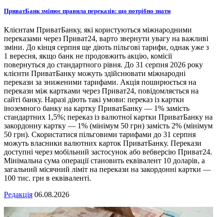
ПриватБанк змінює правила переказів: що потрібно знати
Клієнтам ПриватБанку, які користуються міжнародними
переказами через Приват24, варто звернути увагу на важливі
зміни. До кінця серпня ще діють пільгові тарифи, однак уже з
1 вересня, якщо банк не продовжить акцію, комісії
повернуться до стандартного рівня. До 31 серпня 2026 року
клієнти ПриватБанку можуть здійснювати міжнародні
перекази за зниженими тарифами. Акція поширюється на
перекази між картками через Приват24, повідомляється на
сайті банку. Наразі діють такі умови: переказ із картки
іноземного банку на картку ПриватБанку — 1% замість
стандартних 1,5%; переказ із валютної картки ПриватБанку на
закордонну картку — 1% (мінімум 50 грн) замість 2% (мінімум
50 грн). Скористатися пільговими тарифами до 31 серпня
можуть власники валютних карток ПриватБанку. Перекази
доступні через мобільний застосунок або вебверсію Приват24.
Мінімальна сума операції становить еквівалент 10 доларів, а
загальний місячний ліміт на перекази на закордонні картки —
100 тис. грн в еквіваленті.
Редакція
06.08.2026