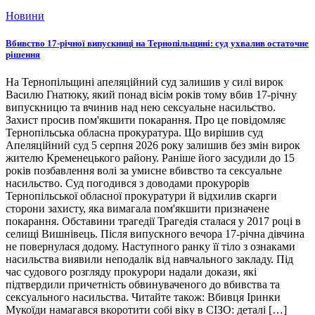
Новини
Вбивство 17-річної випускниці на Тернопільщині: суд ухвалив остаточне
рішення
На Тернопільщині апеляційний суд залишив у силі вирок
Василю Гнатюку, який понад вісім років тому вбив 17-річну
випускницю та вчинив над нею сексуальне насильство.
Захист просив пом'якшити покарання. Про це повідомляє
Тернопільська обласна прокуратура. Що вирішив суд
Апеляційний суд 5 серпня 2026 року залишив без змін вирок
жителю Кременецького району. Раніше його засудили до 15
років позбавлення волі за умисне вбивство та сексуальне
насильство. Суд погодився з доводами прокурорів
Тернопільської обласної прокуратури й відхилив скарги
сторони захисту, яка вимагала пом'якшити призначене
покарання. Обставини трагедії Трагедія сталася у 2017 році в
селищі Вишнівець. Після випускного вечора 17-річна дівчина
не повернулася додому. Наступного ранку її тіло з ознаками
насильства виявили неподалік від навчального закладу. Під
час судового розгляду прокурори надали докази, які
підтвердили причетність обвинуваченого до вбивства та
сексуального насильства. Читайте також: Вбивця Іринки
Мукоїди намагався вкоротити собі віку в СІЗО: деталі […]