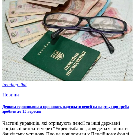
trending_flat
Новини
Деяким тернополянам припинять надсилати пенсії на картку: що треба
зробити до 15 вересня
Частині українців, які отримують пенсії та інші державні
соціальні виплати через "Укрексімбанк", доведеться змінити
банківську установу. Про це повідомили у Пенсійному фонді