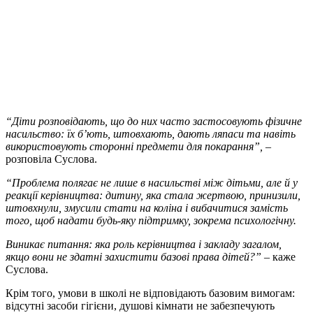
“Діти розповідають, що до них часто застосовують фізичне
насильство: їх б’ють, штовхають, дають ляпаси та навіть
використовують сторонні предмети для покарання”,
–
розповіла Суслова.
“Проблема полягає не лише в насильстві між дітьми, але й у
реакції керівництва: дитину, яка стала жертвою, принизили,
штовхнули, змусили стати на коліна і вибачитися замість
того, щоб надати будь-яку підтримку, зокрема психологічну.
Виникає питання: яка роль керівництва і закладу загалом,
якщо вони не здатні захистити базові права дітей?”
– каже
Суслова.
Крім того, умови в школі не відповідають базовим вимогам:
відсутні засоби гігієни, душові кімнати не забезпечують