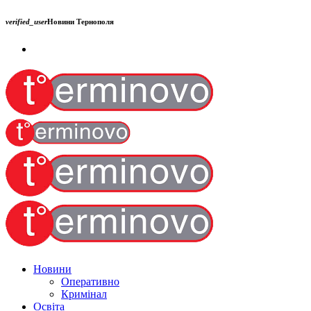
verified_user
Новини Тернополя
Новини
Оперативно
Кримінал
Освіта